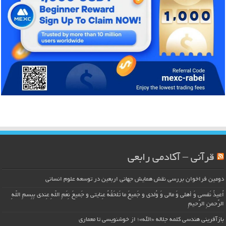
قرآنی – آکادمی رابعی
دومین فراخوان بررسی نقش همایش جهانی اربعین در توسعه علوم انسانی
اُعیذُ نَفسی وَ أهلی وَ مالی وَ وُلدی و جَمیعَ ما تَلحَقُهُ عِنایتی و جَمیعَ نِعَمِ اللّهِ عِندی بِبِسمِ اللّهِ
الرَّحمنِ الرَّحیمِ
بازآفرینی هندسی کلمه جلاله «الله»؛ از خوشنویسی تا معماری