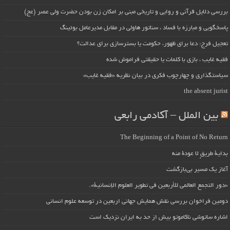
بررسی دلایل قرآنی و روایی و تاریخی مبنی بر امکان زن بودن حضرت ولی عصر (عج)
پاسخگویی و مبارزه با فساد ، سناتور هاولی در مقابل مدیرعامل بوئینگ
تعجیل فرج: دعا برای ظهور، حکومت یا بسترسازی برای عدالت؟
فقیه غایب ، بازی با کلمات یا حقیقتی فراموش شده
سیاستگذاری و چهارچوب فکری در بیان نظریه «فقیه غایب»
the absent jurist
بین الملل – آکادمی رابعی
The Beginning of a Point of No Return
بداية طريقٍ لا عودة منه
آغاز یک مسیر بی‌بازگشت
«دور التجمع العالمي للأربعين في تطوير العلوم الإنسانية».
دومین فراخوان بررسی نقش همایش جهانی اربعین در توسعه علوم انسانی
اشاره ساتوشی ناکاموتو بیش از حد به ایران نزدیک است