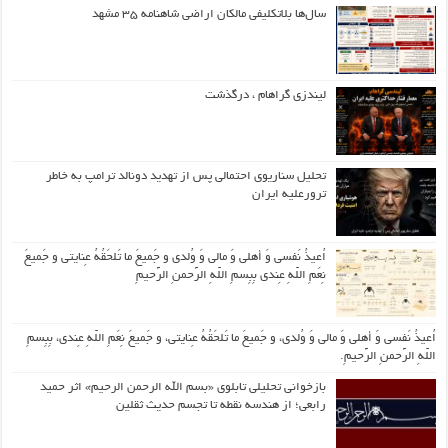
سال‌ها بلاتکلیفی مالکان اراضی شاهنامه ۳۵ مشهد
لیندزی گراهام ، درگذشت
تحلیل سناریوی احتمالی پس از تهدید دونالد ترامپ به خاطر
ترورعلیه ایران
اُعیذُ نَفسی وَ أهلی وَ مالی وَ وُلدی و جَمیعَ ما تَلحَقُهُ عِنایتی و جَمیعَ
نِعَمِ اللّهِ عِندی بِبِسمِ اللّهِ الرَّحمنِ الرَّحیمِ
اُعیذُ نَفسی وَ أهلی وَ مالی وَ وُلدی، و جَمیعَ ما تَلحَقُهُ عِنایتی، و جَمیعَ نِعَمِ اللّهِ عِندی، بِبِسمِ
اللّهِ الرَّحمنِ الرَّحیمِ.
بازخوانی تحلیلی تابلوی «بسم الله الرحمن الرحیم» اثر حمید
رابعی؛ از هندسه نقطه تا تجسم حدیث ثقلین