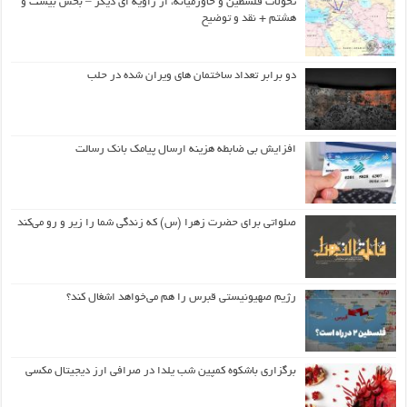
تحولات فلسطین و خاورمیانه، از زاویه ای دیگر – بخش بیست و
هشتم + نقد و توضیح
دو برابر تعداد ساختمان های ویران شده در حلب
افزایش بی ضابطه هزینه ارسال پیامک بانک رسالت
صلواتی برای حضرت زهرا (س) که زندگی شما را زیر و رو می‌کند
رژیم صهیونیستی قبرس را هم می‌خواهد اشغال کند؟
برگزاری باشکوه کمپین شب یلدا در صرافی ارز دیجیتال مکسی