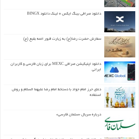
دانلود صرافی بینگ ایکس + لینک دانلود BINGX
سفارش حضرت رضا(ع) به زیارت قبور ائمه بقیع (ع)
دانلود اپلیکیشن صرافی MEXC برای زبان فارسی و کاربران
ایرانی
دعای حرز امام جواد با دستخط امام رضا علیهما السلام و روش
استفاده
درباره سریال «سلمان فارسی»