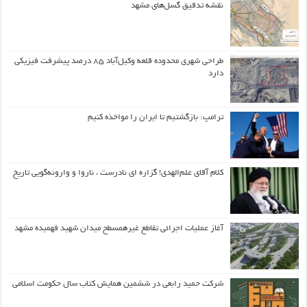
نقشه تدقیق گسل‌های مشهد
طراحی شهری محدوده قلعه وکیل‌آباد ۸۵ درصد پیشرفت فیزیکی
دارد
ترامپ: بازگشتیم تا ایران را مواخذه کنیم
کلام آقای علم‌الهدی! گزاره ای نادرست ، ناروا و وارونه‌گویی تاریخ
آغاز عملیات اجرائی تقاطع غیرهمسطح میدان شهید فهمیده مشهد
شرکت حمید رابعی در ششمین همایش کتاب سال حکومت اسلامی