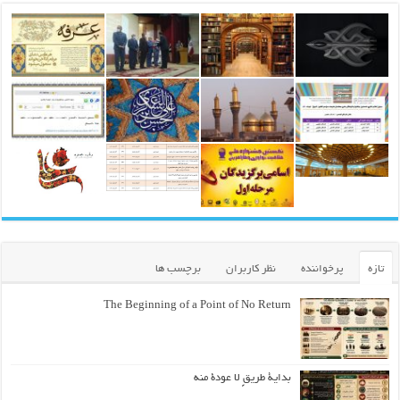
تازه
پرخواننده
نظر کاربران
برچسب ها
The Beginning of a Point of No Return
بداية طريقٍ لا عودة منه