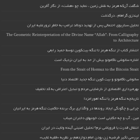
شگفت آن‌که هرمز به نقش زمین ، نماید چو «هشت» از نگار آفرین
لیندزی گراهام ، درگذشت
تحلیل سناریوی احتمالی پس از تهدید دونالد ترامپ به خاطر ترورعلیه ایران
The Geometric Reinterpretation of the Divine Name “Allah”: From Calligraphy
to Architecture
انتشار کتاب از تنگه هرمز تا تنگه بیت‌کوین توسط حمید رابعی
اشاره ساتوشی ناکاموتو بیش از حد به ایران نزدیک است
From the Strait of Hormuz to the Bitcoin Strait
ساتوشی ناکاموتو و بیت کوین تنگه جدید اقتصاد دنیا
بهره‌برداری اقتصادی از نارضایتی مردم و تبدیل اعتراض به کد تخفیف
تاریخچه تنگه هرمز یا تنگه اهورامزدا
چرایی و چگونگی ایجاد روندها در واگذاری برگ برنده حاکمیت تنگه هرمز به ایرانیان
مین ، آب و چه حکایتی است خونبهای دختران میناب
انتقال قدرت یا فروپاشی نرم؟ تحلیل امنیتی آینده ولایت در ایران
بررسی تأثیر فرضیه زن بودن امام دوازدهم بر نظریه «فقیه غایب»