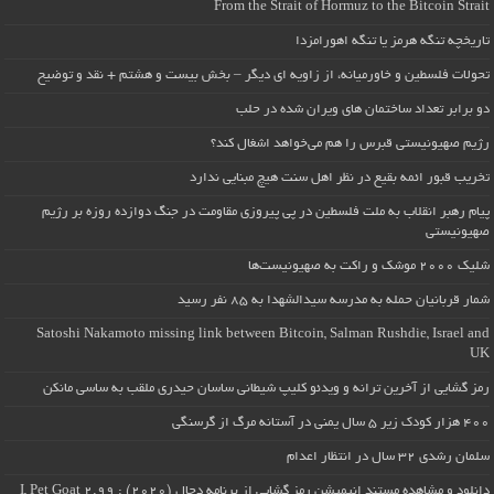
From the Strait of Hormuz to the Bitcoin Strait
تاریخچه تنگه هرمز یا تنگه اهورامزدا
تحولات فلسطین و خاورمیانه، از زاویه ای دیگر – بخش بیست و هشتم + نقد و توضیح
دو برابر تعداد ساختمان های ویران شده در حلب
رژیم صهیونیستی قبرس را هم می‌خواهد اشغال کند؟
تخریب قبور ائمه بقیع در نظر اهل سنت هیچ مبنایی ندارد
پیام رهبر انقلاب به ملت فلسطین در پی پیروزی مقاومت در جنگ دوازده روزه بر رژیم
صهیونیستی
شلیک ۲۰۰۰ موشک و راکت به صهیونیست‌ها
شمار قربانیان حمله به مدرسه سیدالشهدا به ۸۵ نفر رسید
Satoshi Nakamoto missing link between Bitcoin, Salman Rushdie, Israel and
UK
رمز گشایی از آخرین ترانه و ویدئو کلیپ شیطانی ساسان حیدری ملقب به ساسی مانکن
۴۰۰ هزار کودک زیر ۵ سال یمنی در آستانه مرگ از گرسنگی
سلمان رشدی ۳۲ سال در انتظار اعدام
دانلود و مشاهده مستند انیمیشن رمز گشایی از برنامه دجال (۲۰۲۰) : I, Pet Goat 2.99