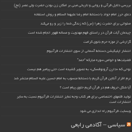
بررسی دلایل قرآنی و روایی و تاریخی مبنی بر امکان زن بودن حضرت ولی عصر (عج)
دعای حرز امام جواد با دستخط امام رضا علیهما السلام و روش استفاده
صلواتی برای حضرت زهرا (س) که زندگی شما را زیر و رو می‌کند
چیدمان آیات قرآن در راستای فهم مهدویت و مساله ظهور انجام شده است
گزارشی از موزه حرم بانوی کرامت
انتشار اپلیکیشن دستخط آسمانی از سوی انتشارات قرآنیوم
فضیلت‌ها و خواص سوره مبارکه “حمد”
نوحی که «دارِن آرونوفسکی» به تصویر کشیده است حتی پیامبر هم نیست
نرم افزار آنلاین قرآن کریم با دستخط منسوب به امام حسین علیه السلام منتشر شد
آیا شکل حروف هم در قرآن کریم حاوی پیام است ؟
تولید قلمهای اختصاصی برای هر کتاب وجه تمایز انتشارات قرآنیوم نسبت به سایر
انتشارات است
وبسایت قرآنیوم راه اندازی می شود
سیاسی – آکادمی رابعی