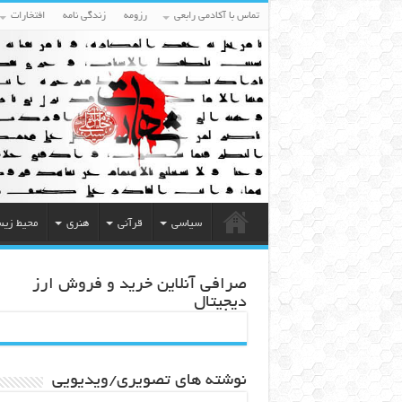
تماس با آکادمی رابعی
رزومه
زندگی نامه
افتخارات
سیاسی
قرآنی
هنری
محیط زی
صرافی آنلاین خرید و فروش ارز
دیجیتال
نوشته های تصویری/ویدیویی