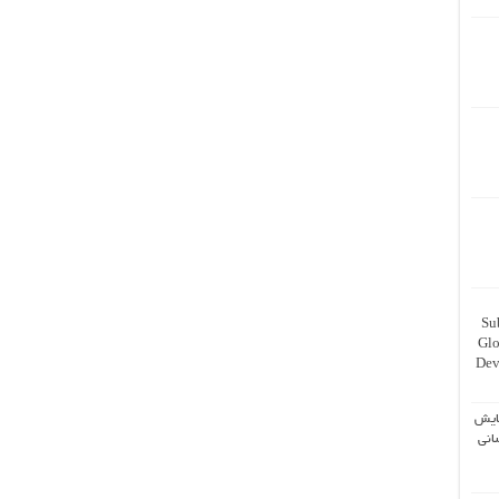
Su
Glo
Dev
ایش
انی