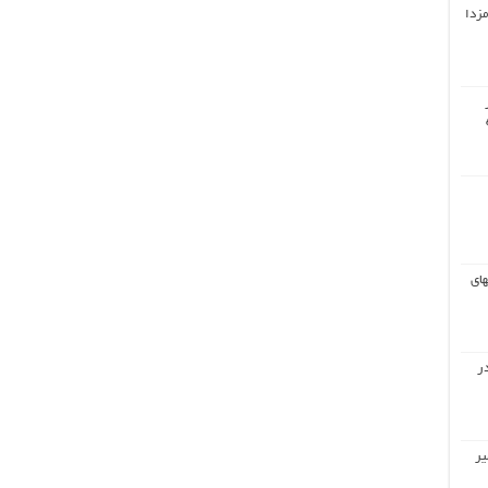
مزدا
های
ر
یر