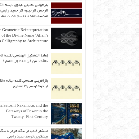
بازخوانی تحلیلی تابلوی «بسم الل
الرحمن الرحیم» اثر حمید رابعی؛ 
هندسه نقطه تا تجسم حدیث ثقلی
 Geometric Reinterpretation
of the Divine Name “Allah”:
 Calligraphy to Architecture
إعادة التشكيل الهندسي لكلمة الج
«الله»؛ من فن الخط إلى العمارة
بازآفرینی هندسی کلمه جلاله «الل
از خوشنویسی تا معماری
an, Satoshi Nakamoto, and the
Gateways of Power in the
Twenty-First Century
انتشار کتاب از تنگه هرمز تا تنگه
بیت‌کوین توسط حمید رابعی