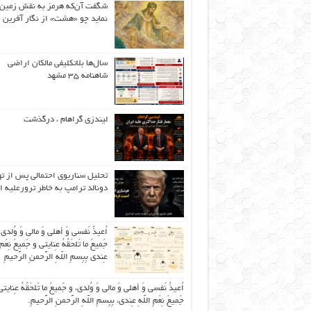
شگفت آن‌که هرمز به نقش زمین 
نماید چو «هشت» از نگار آفرین
سال‌ها بلاتکلیفی مالکان اراضی
شاهنامه ۳۵ مشهد
لیندزی گراهام ، درگذشت
تحلیل سناریوی احتمالی پس از ت
دونالد ترامپ به خاطر ترورعلیه ا
اُعیذُ نَفسی وَ أهلی وَ مالی وَ وُلدی
جَمیعَ ما تَلحَقُهُ عِنایتی و جَمیعَ نِعَمِ 
عِندی بِبِسمِ اللّهِ الرَّحمنِ الرَّحیمِ
اُعیذُ نَفسی وَ أهلی وَ مالی وَ وُلدی، و جَمیعَ ما تَلحَقُهُ عِنایتی
جَمیعَ نِعَمِ اللّهِ عِندی، بِبِسمِ اللّهِ الرَّحمنِ الرَّحیمِ.