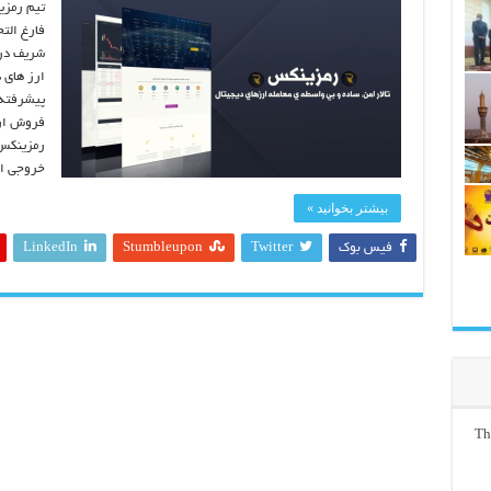
تیم رمزی
فارغ التح
شریف در 
ارز های 
پیشرفته 
فروش ارز
رمزینکس 
خروجی ار
بیشتر بخوانید »
فیس بوک
Twitter
Stumbleupon
LinkedIn
Th