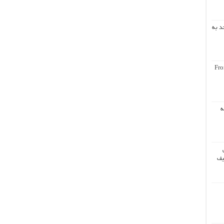
د به
Fro
ه
یف