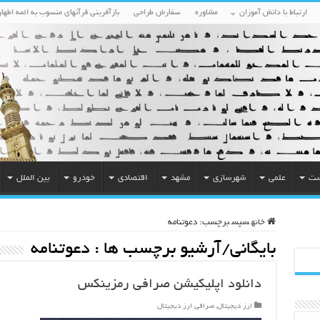
ارتباط با دانش آموزان
مشاوره
سفارش طراحی
بازآفرینی قرآنهای منسوب به ائمه اطهار
ست
علمی
شهرسازی
مشهد
اقتصادی
خودرو
بین الملل
خانه
سپس
برچسب:
دعوتنامه
بایگانی/آرشیو برچسب ها :
دعوتنامه
دانلود اپلیکیشن صرافی رمزینکس
ارز دیجیتال
,
صرافی ارز دیجیتال