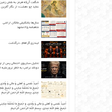
شگفت آن‌که هرمز به نقش زمین 
نماید چو «هشت» از نگار آفرین
سال‌ها بلاتکلیفی مالکان اراضی
شاهنامه ۳۵ مشهد
لیندزی گراهام ، درگذشت
تحلیل سناریوی احتمالی پس از ت
دونالد ترامپ به خاطر ترورعلیه ا
اُعیذُ نَفسی وَ أهلی وَ مالی وَ وُلدی
جَمیعَ ما تَلحَقُهُ عِنایتی و جَمیعَ نِعَمِ 
عِندی بِبِسمِ اللّهِ الرَّحمنِ الرَّحیمِ
اُعیذُ نَفسی وَ أهلی وَ مالی وَ وُلدی، و جَمیعَ ما تَلحَقُهُ عِنایتی
جَمیعَ نِعَمِ اللّهِ عِندی، بِبِسمِ اللّهِ الرَّحمنِ الرَّحیمِ.