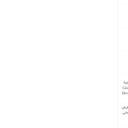
Su
Glo
Dev
ایش
انی