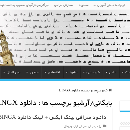
ارتباط با دانش آموزان
مشاوره
سفارش طراحی
بازآفرینی قرآنهای منسوب به ائمه اطهار
ست
علمی
شهرسازی
مشهد
اقتصادی
خودرو
بین الملل
خانه
سپس
برچسب:
دانلود BINGX
بایگانی/آرشیو برچسب ها :
دانلود BINGX
دانلود صرافی بینگ ایکس + لینک دانلود BINGX
ارز دیجیتال
,
صرافی ارز دیجیتال