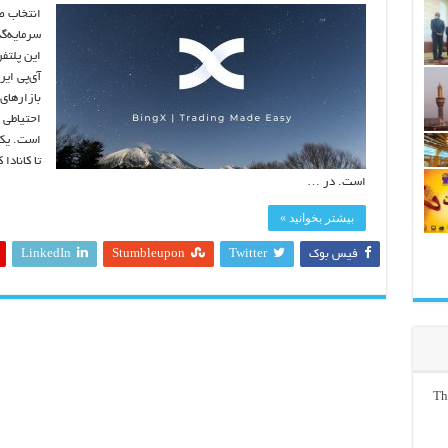
انتخاب ص
سرمایه‌گ
این پلتفر
آی‌پی ای
بازارهای 
است. یک 
است. در …
بیشتر بخوانید »
فیس بوک
Twitter
Stumbleupon
LinkedIn
Th