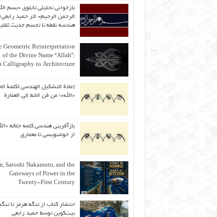
بازخوانی تحلیلی تابلوی «بسم الل
الرحمن الرحیم» اثر حمید رابعی؛ 
هندسه نقطه تا تجسم حدیث ثقلی
 Geometric Reinterpretation
of the Divine Name “Allah”:
 Calligraphy to Architecture
إعادة التشكيل الهندسي لكلمة الج
«الله»؛ من فن الخط إلى العمارة
بازآفرینی هندسی کلمه جلاله «الل
از خوشنویسی تا معماری
an, Satoshi Nakamoto, and the
Gateways of Power in the
Twenty-First Century
انتشار کتاب از تنگه هرمز تا تنگه
بیت‌کوین توسط حمید رابعی