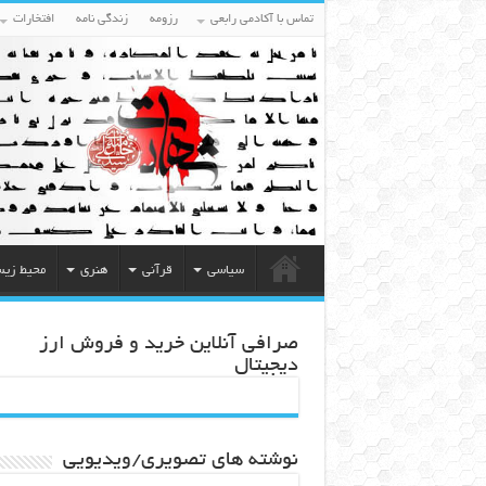
تماس با آکادمی رابعی
رزومه
زندگی نامه
افتخارات
سیاسی
قرآنی
هنری
محیط زی
صرافی آنلاین خرید و فروش ارز
دیجیتال
نوشته های تصویری/ویدیویی