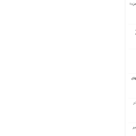
مزدا
های
ر
یر