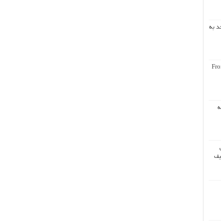
د به
Fro
ه
یف