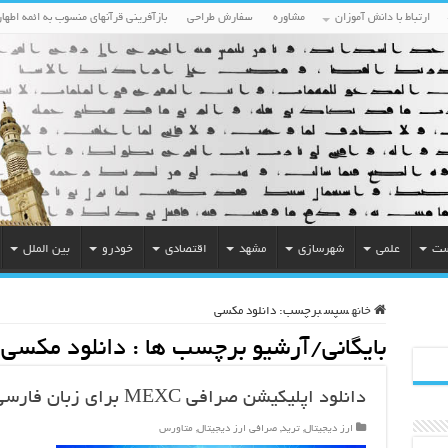
ارتباط با دانش آموزان
مشاوره
سفارش طراحی
بازآفرینی قرآنهای منسوب به ائمه اطهار
ست
علمی
شهرسازی
مشهد
اقتصادی
خودرو
بین الملل
خانه
سپس
برچسب:
دانلود مکسی
بایگانی/آرشیو برچسب ها :
دانلود مکسی
دانلود اپلیکیشن صرافی MEXC برای زبان فارسی و کاربران ایرانی
ارز دیجیتال
,
ترید
,
صرافی ارز دیجیتال
,
متاورس