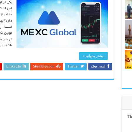
یکی از او
این است 
به احراز
دارد؟ به
است؟ از 
اولین نک
در نظر بگ
باشد. در
بیشتر بخوانید »
فیس بوک
Twitter
Stumbleupon
LinkedIn
Th