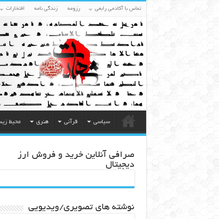
تماس با آکادمی رابعی
رزومه
زندگی نامه
افتخارات
سیاسی
قرآنی
هنری
محیط زی
صرافی آنلاین خرید و فروش ارز
دیجیتال
نوشته های تصویری/ویدیویی