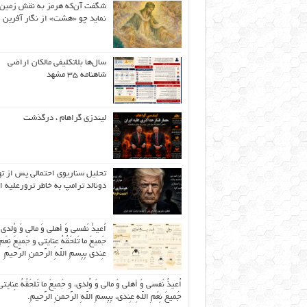
شگفت آن‌که هرمز به نقش زمین 
نماید چو «هشت» از نگار آفرین
سال‌ها بلاتکلیفی مالکان اراضی
شاهنامه ۳۵ مشهد
لیندزی گراهام ، درگذشت
تحلیل سناریوی احتمالی پس از ت
دونالد ترامپ به خاطر ترورعلیه ا
اُعیذُ نَفسی وَ أهلی وَ مالی وَ وُلدی
جَمیعَ ما تَلحَقُهُ عِنایتی و جَمیعَ نِعَمِ 
عِندی بِبِسمِ اللّهِ الرَّحمنِ الرَّحیمِ
اُعیذُ نَفسی وَ أهلی وَ مالی وَ وُلدی، و جَمیعَ ما تَلحَقُهُ عِنایتی
جَمیعَ نِعَمِ اللّهِ عِندی، بِبِسمِ اللّهِ الرَّحمنِ الرَّحیمِ.