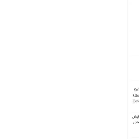
Su
Glo
Dev
ایش
انی