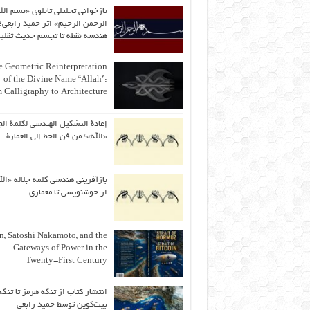
بازخوانی تحلیلی تابلوی «بسم الل
الرحمن الرحیم» اثر حمید رابعی؛ 
هندسه نقطه تا تجسم حدیث ثقلی
 Geometric Reinterpretation
of the Divine Name “Allah”:
 Calligraphy to Architecture
إعادة التشكيل الهندسي لكلمة الج
«الله»؛ من فن الخط إلى العمارة
بازآفرینی هندسی کلمه جلاله «الل
از خوشنویسی تا معماری
an, Satoshi Nakamoto, and the
Gateways of Power in the
Twenty-First Century
انتشار کتاب از تنگه هرمز تا تنگه
بیت‌کوین توسط حمید رابعی