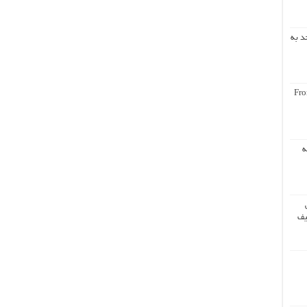
د به
Fro
ه
یف