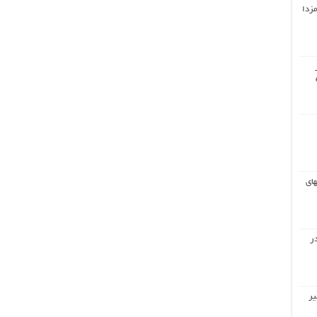
مزدا
های
ر
یر