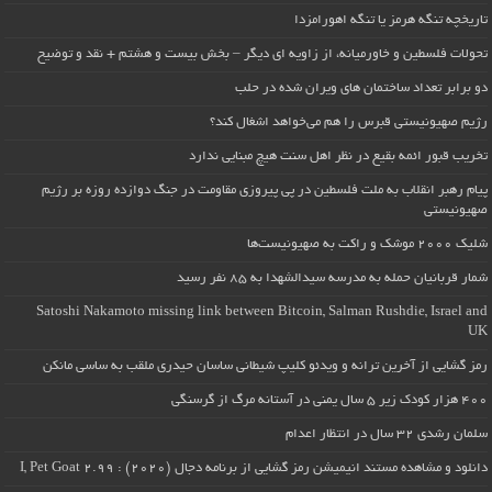
تاریخچه تنگه هرمز یا تنگه اهورامزدا
تحولات فلسطین و خاورمیانه، از زاویه ای دیگر – بخش بیست و هشتم + نقد و توضیح
دو برابر تعداد ساختمان های ویران شده در حلب
رژیم صهیونیستی قبرس را هم می‌خواهد اشغال کند؟
تخریب قبور ائمه بقیع در نظر اهل سنت هیچ مبنایی ندارد
پیام رهبر انقلاب به ملت فلسطین در پی پیروزی مقاومت در جنگ دوازده روزه بر رژیم
صهیونیستی
شلیک ۲۰۰۰ موشک و راکت به صهیونیست‌ها
شمار قربانیان حمله به مدرسه سیدالشهدا به ۸۵ نفر رسید
Satoshi Nakamoto missing link between Bitcoin, Salman Rushdie, Israel and
UK
رمز گشایی از آخرین ترانه و ویدئو کلیپ شیطانی ساسان حیدری ملقب به ساسی مانکن
۴۰۰ هزار کودک زیر ۵ سال یمنی در آستانه مرگ از گرسنگی
سلمان رشدی ۳۲ سال در انتظار اعدام
دانلود و مشاهده مستند انیمیشن رمز گشایی از برنامه دجال (۲۰۲۰) : I, Pet Goat 2.99