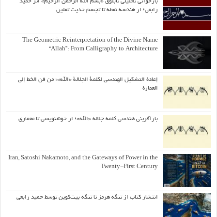
بازخوانی تحلیلی تابلوی «بسم الله الرحمن الرحیم» اثر حمید
رابعی؛ از هندسه نقطه تا تجسم حدیث ثقلین
The Geometric Reinterpretation of the Divine Name
“Allah”: From Calligraphy to Architecture
إعادة التشكيل الهندسي لكلمة الجلالة «الله»؛ من فن الخط إلى
العمارة
بازآفرینی هندسی کلمه جلاله «الله»؛ از خوشنویسی تا معماری
Iran, Satoshi Nakamoto, and the Gateways of Power in the
Twenty-First Century
انتشار کتاب از تنگه هرمز تا تنگه بیت‌کوین توسط حمید رابعی