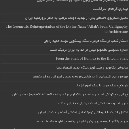
شگفت آن‌که هرمز به نقش زمین ، نماید چو «هشت» از نگار آفرین
لیندزی گراهام ، درگذشت
تحلیل سناریوی احتمالی پس از تهدید دونالد ترامپ به خاطر ترورعلیه ایران
The Geometric Reinterpretation of the Divine Name “Allah”: From Calligraphy
to Architecture
انتشار کتاب از تنگه هرمز تا تنگه بیت‌کوین توسط حمید رابعی
اشاره ساتوشی ناکاموتو بیش از حد به ایران نزدیک است
From the Strait of Hormuz to the Bitcoin Strait
ساتوشی ناکاموتو و بیت کوین تنگه جدید اقتصاد دنیا
بهره‌برداری اقتصادی از نارضایتی مردم و تبدیل اعتراض به کد تخفیف
تاریخچه تنگه هرمز یا تنگه اهورامزدا
چرایی و چگونگی ایجاد روندها در واگذاری برگ برنده حاکمیت تنگه هرمز به ایرانیان
مین ، آب و چه حکایتی است خونبهای دختران میناب
انتقال قدرت یا فروپاشی نرم؟ تحلیل امنیتی آینده ولایت در ایران
بررسی تأثیر فرضیه زن بودن امام دوازدهم بر نظریه «فقیه غایب»