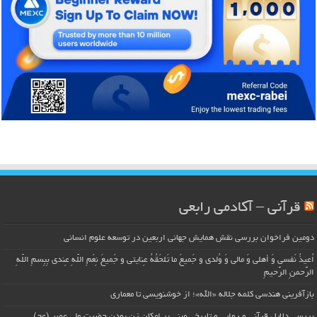
قرآنی – آکادمی رابعی
دومین فراخوان بررسی نقش همایش جهانی اربعین در توسعه علوم انسانی
اُعیذُ نَفسی وَ أهلی وَ مالی وَ وُلدی و جَمیعَ ما تَلحَقُهُ عِنایتی و جَمیعَ نِعَمِ اللّهِ عِندی بِبِسمِ اللّهِ
الرَّحمنِ الرَّحیمِ
بازآفرینی هندسی کلمه جلاله «الله»؛ از خوشنویسی تا معماری
بررسی دلایل قرآنی و روایی و تاریخی مبنی بر امکان زن بودن حضرت ولی عصر (عج)