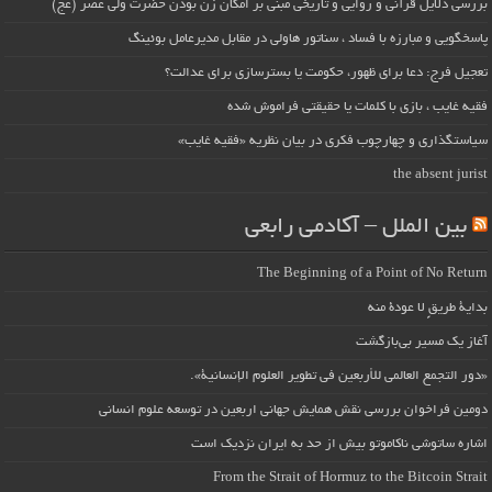
بررسی دلایل قرآنی و روایی و تاریخی مبنی بر امکان زن بودن حضرت ولی عصر (عج)
پاسخگویی و مبارزه با فساد ، سناتور هاولی در مقابل مدیرعامل بوئینگ
تعجیل فرج: دعا برای ظهور، حکومت یا بسترسازی برای عدالت؟
فقیه غایب ، بازی با کلمات یا حقیقتی فراموش شده
سیاستگذاری و چهارچوب فکری در بیان نظریه «فقیه غایب»
the absent jurist
بین الملل – آکادمی رابعی
The Beginning of a Point of No Return
بداية طريقٍ لا عودة منه
آغاز یک مسیر بی‌بازگشت
«دور التجمع العالمي للأربعين في تطوير العلوم الإنسانية».
دومین فراخوان بررسی نقش همایش جهانی اربعین در توسعه علوم انسانی
اشاره ساتوشی ناکاموتو بیش از حد به ایران نزدیک است
From the Strait of Hormuz to the Bitcoin Strait