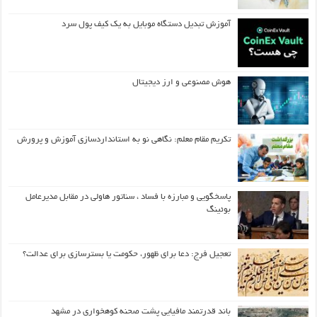
آموزش تبدیل دستگاه موبایل به یک کیف‌ پول سرد
هوش مصنوعی و ارز دیجیتال
تکریم مقام معلم: نگاهی نو به استانداردسازی آموزش و پرورش
پاسخگویی و مبارزه با فساد ، سناتور هاولی در مقابل مدیرعامل
بوئینگ
تعجیل فرج: دعا برای ظهور، حکومت یا بسترسازی برای عدالت؟
باند قدرتمند مافیایی پشت صحنه کوهخواری در مشهد