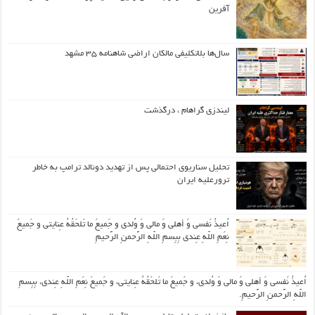
آفرین
سال‌ها بلاتکلیفی مالکان اراضی شاهنامه ۳۵ مشهد
لیندزی گراهام ، درگذشت
تحلیل سناریوی احتمالی پس از تهدید دونالد ترامپ به خاطر
ترورعلیه ایران
اُعیذُ نَفسی وَ أهلی وَ مالی وَ وُلدی و جَمیعَ ما تَلحَقُهُ عِنایتی و جَمیعَ
نِعَمِ اللّهِ عِندی بِبِسمِ اللّهِ الرَّحمنِ الرَّحیمِ
اُعیذُ نَفسی وَ أهلی وَ مالی وَ وُلدی، و جَمیعَ ما تَلحَقُهُ عِنایتی، و جَمیعَ نِعَمِ اللّهِ عِندی، بِبِسمِ
اللّهِ الرَّحمنِ الرَّحیمِ.