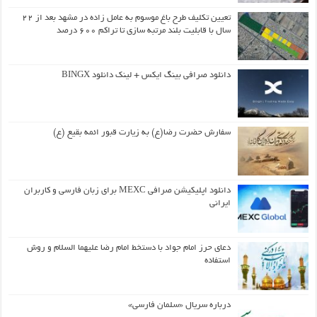
تعیین تکلیف طرح باغ موسوم به عامل زاده در مشهد بعد از ۲۲
سال با قابلیت بلند مرتبه سازی تا تراکم ۶۰۰ درصد
دانلود صرافی بینگ ایکس + لینک دانلود BINGX
سفارش حضرت رضا(ع) به زیارت قبور ائمه بقیع (ع)
دانلود اپلیکیشن صرافی MEXC برای زبان فارسی و کاربران
ایرانی
دعای حرز امام جواد با دستخط امام رضا علیهما السلام و روش
استفاده
درباره سریال «سلمان فارسی»