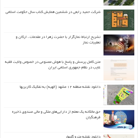
شرکت حمید رابعی در ششمین همایش کتاب سال حکومت اسلامی
تشریح ارتباط نمازگزار با حضرت زهرا در مقدمات ، ارکان و
تعقیبات نماز
متن کامل پرسش و پاسخ با هوش مصنوعی در خصوص ولایت فقیه
غایب در نظام جمهوری اسلامی ایران
دانلود نقشه منطقه ۱۲ مشهد (الهیه) به تفکیک کاربریها
حق مالکانه یک معلم از دارایی‌های ملکی و مالی صندوق ذخیره
فرهنگیان
دانلود نقشه مترو گلبهار