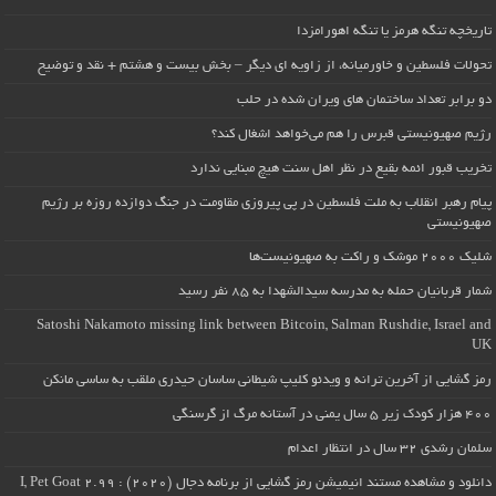
تاریخچه تنگه هرمز یا تنگه اهورامزدا
تحولات فلسطین و خاورمیانه، از زاویه ای دیگر – بخش بیست و هشتم + نقد و توضیح
دو برابر تعداد ساختمان های ویران شده در حلب
رژیم صهیونیستی قبرس را هم می‌خواهد اشغال کند؟
تخریب قبور ائمه بقیع در نظر اهل سنت هیچ مبنایی ندارد
پیام رهبر انقلاب به ملت فلسطین در پی پیروزی مقاومت در جنگ دوازده روزه بر رژیم
صهیونیستی
شلیک ۲۰۰۰ موشک و راکت به صهیونیست‌ها
شمار قربانیان حمله به مدرسه سیدالشهدا به ۸۵ نفر رسید
Satoshi Nakamoto missing link between Bitcoin, Salman Rushdie, Israel and
UK
رمز گشایی از آخرین ترانه و ویدئو کلیپ شیطانی ساسان حیدری ملقب به ساسی مانکن
۴۰۰ هزار کودک زیر ۵ سال یمنی در آستانه مرگ از گرسنگی
سلمان رشدی ۳۲ سال در انتظار اعدام
دانلود و مشاهده مستند انیمیشن رمز گشایی از برنامه دجال (۲۰۲۰) : I, Pet Goat 2.99