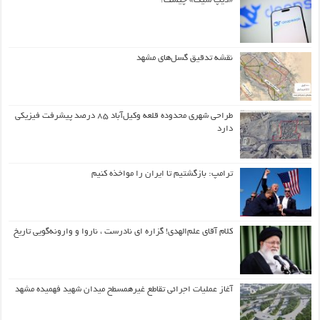
«دیپ سیک» چیست؟
نقشه تدقیق گسل‌های مشهد
طراحی شهری محدوده قلعه وکیل‌آباد ۸۵ درصد پیشرفت فیزیکی
دارد
ترامپ: بازگشتیم تا ایران را مواخذه کنیم
کلام آقای علم‌الهدی! گزاره ای نادرست ، ناروا و وارونه‌گویی تاریخ
آغاز عملیات اجرائی تقاطع غیرهمسطح میدان شهید فهمیده مشهد