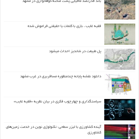
باند قدرتمند مافیایی پشت صحنه کوهخواری در مشهد
فقیه غایب ، بازی با کلمات یا حقیقتی فراموش شده
پل طبیعت در شاندیز احداث میشود
دانلود نقشه پایانه چندمنظوره مسافربری در غرب مشهد
سیاستگذاری و چهارچوب فکری در بیان نظریه «فقیه غایب»
آینده کشاورزی با لیزر سطحی: تکنولوژی نوین در خدمت زمین‌های
کشاورزی