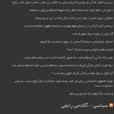
بررسی دلایل قرآنی و روایی و تاریخی مبنی بر امکان زن بودن حضرت ولی عصر (عج)
دعای حرز امام جواد با دستخط امام رضا علیهما السلام و روش استفاده
صلواتی برای حضرت زهرا (س) که زندگی شما را زیر و رو می‌کند
چیدمان آیات قرآن در راستای فهم مهدویت و مساله ظهور انجام شده است
گزارشی از موزه حرم بانوی کرامت
انتشار اپلیکیشن دستخط آسمانی از سوی انتشارات قرآنیوم
فضیلت‌ها و خواص سوره مبارکه “حمد”
نوحی که «دارِن آرونوفسکی» به تصویر کشیده است حتی پیامبر هم نیست
نرم افزار آنلاین قرآن کریم با دستخط منسوب به امام حسین علیه السلام منتشر شد
آیا شکل حروف هم در قرآن کریم حاوی پیام است ؟
تولید قلمهای اختصاصی برای هر کتاب وجه تمایز انتشارات قرآنیوم نسبت به سایر
انتشارات است
وبسایت قرآنیوم راه اندازی می شود
سیاسی – آکادمی رابعی