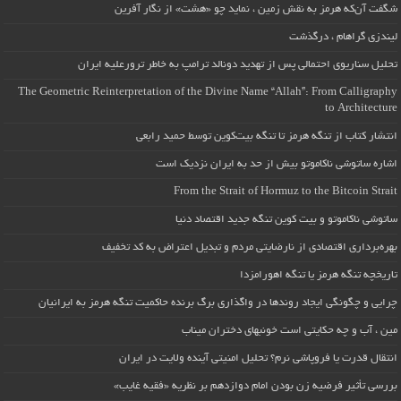
شگفت آن‌که هرمز به نقش زمین ، نماید چو «هشت» از نگار آفرین
لیندزی گراهام ، درگذشت
تحلیل سناریوی احتمالی پس از تهدید دونالد ترامپ به خاطر ترورعلیه ایران
The Geometric Reinterpretation of the Divine Name “Allah”: From Calligraphy
to Architecture
انتشار کتاب از تنگه هرمز تا تنگه بیت‌کوین توسط حمید رابعی
اشاره ساتوشی ناکاموتو بیش از حد به ایران نزدیک است
From the Strait of Hormuz to the Bitcoin Strait
ساتوشی ناکاموتو و بیت کوین تنگه جدید اقتصاد دنیا
بهره‌برداری اقتصادی از نارضایتی مردم و تبدیل اعتراض به کد تخفیف
تاریخچه تنگه هرمز یا تنگه اهورامزدا
چرایی و چگونگی ایجاد روندها در واگذاری برگ برنده حاکمیت تنگه هرمز به ایرانیان
مین ، آب و چه حکایتی است خونبهای دختران میناب
انتقال قدرت یا فروپاشی نرم؟ تحلیل امنیتی آینده ولایت در ایران
بررسی تأثیر فرضیه زن بودن امام دوازدهم بر نظریه «فقیه غایب»