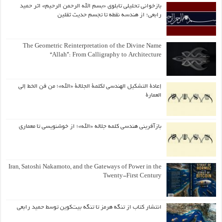
بازخوانی تحلیلی تابلوی «بسم الله الرحمن الرحیم» اثر حمید
رابعی؛ از هندسه نقطه تا تجسم حدیث ثقلین
The Geometric Reinterpretation of the Divine Name
“Allah”: From Calligraphy to Architecture
إعادة التشكيل الهندسي لكلمة الجلالة «الله»؛ من فن الخط إلى
العمارة
بازآفرینی هندسی کلمه جلاله «الله»؛ از خوشنویسی تا معماری
Iran, Satoshi Nakamoto, and the Gateways of Power in the
Twenty-First Century
انتشار کتاب از تنگه هرمز تا تنگه بیت‌کوین توسط حمید رابعی