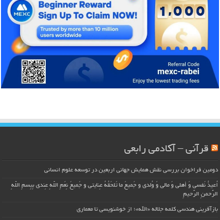
قرآنی – آکادمی رابعی
دومین فراخوان بررسی نقش همایش جهانی اربعین در توسعه علوم انسانی
اُعیذُ نَفسی وَ أهلی وَ مالی وَ وُلدی و جَمیعَ ما تَلحَقُهُ عِنایتی و جَمیعَ نِعَمِ اللّهِ عِندی بِبِسمِ اللّهِ
الرَّحمنِ الرَّحیمِ
بازآفرینی هندسی کلمه جلاله «الله»؛ از خوشنویسی تا معماری