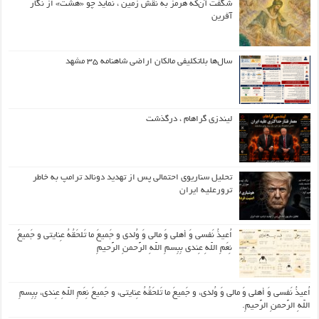
شگفت آن‌که هرمز به نقش زمین ، نماید چو «هشت» از نگار
آفرین
سال‌ها بلاتکلیفی مالکان اراضی شاهنامه ۳۵ مشهد
لیندزی گراهام ، درگذشت
تحلیل سناریوی احتمالی پس از تهدید دونالد ترامپ به خاطر
ترورعلیه ایران
اُعیذُ نَفسی وَ أهلی وَ مالی وَ وُلدی و جَمیعَ ما تَلحَقُهُ عِنایتی و جَمیعَ
نِعَمِ اللّهِ عِندی بِبِسمِ اللّهِ الرَّحمنِ الرَّحیمِ
اُعیذُ نَفسی وَ أهلی وَ مالی وَ وُلدی، و جَمیعَ ما تَلحَقُهُ عِنایتی، و جَمیعَ نِعَمِ اللّهِ عِندی، بِبِسمِ
اللّهِ الرَّحمنِ الرَّحیمِ.