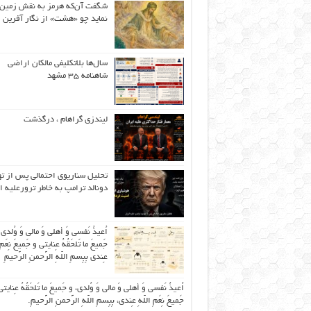
شگفت آن‌که هرمز به نقش زمین 
نماید چو «هشت» از نگار آفرین
سال‌ها بلاتکلیفی مالکان اراضی
شاهنامه ۳۵ مشهد
لیندزی گراهام ، درگذشت
تحلیل سناریوی احتمالی پس از ت
دونالد ترامپ به خاطر ترورعلیه ا
اُعیذُ نَفسی وَ أهلی وَ مالی وَ وُلدی
جَمیعَ ما تَلحَقُهُ عِنایتی و جَمیعَ نِعَمِ 
عِندی بِبِسمِ اللّهِ الرَّحمنِ الرَّحیمِ
اُعیذُ نَفسی وَ أهلی وَ مالی وَ وُلدی، و جَمیعَ ما تَلحَقُهُ عِنایتی
جَمیعَ نِعَمِ اللّهِ عِندی، بِبِسمِ اللّهِ الرَّحمنِ الرَّحیمِ.