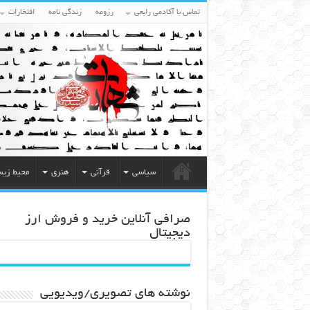
تماس با آکادمی رابعی
رزومه
زندگی نامه
افتخارات
سیاسی
قرآنی
هنری
محیط زی
صرافی آنلاین خرید و فروش ارز
دیجیتال
نوشته های تصویری/ویدیویی