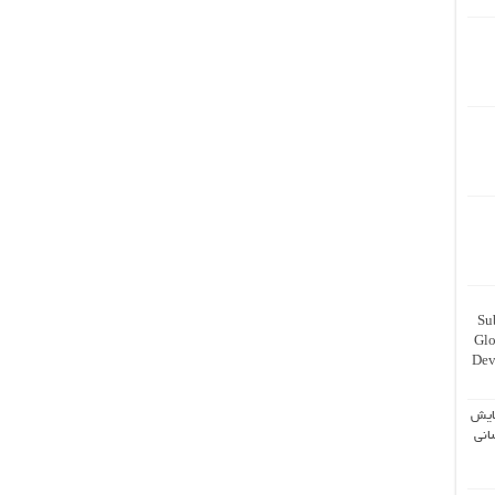
Su
Glo
Dev
ایش
انی