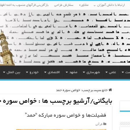
ارتباط با دانش آموزان
مشاوره
سفارش طراحی
بازآفرینی قرآنهای منسوب به ائمه اطهار
ست
علمی
شهرسازی
مشهد
اقتصادی
خودرو
بین الملل
خانه
سپس
برچسب:
خواص سوره حمد
بایگانی/آرشیو برچسب ها :
خواص سوره ح
فضیلت‌ها و خواص سوره مبارکه “حمد”
قرآنی