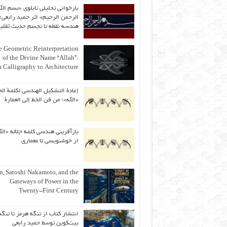
بازخوانی تحلیلی تابلوی «بسم الل
الرحمن الرحیم» اثر حمید رابعی؛ 
هندسه نقطه تا تجسم حدیث ثقلی
 Geometric Reinterpretation
of the Divine Name “Allah”:
 Calligraphy to Architecture
إعادة التشكيل الهندسي لكلمة الج
«الله»؛ من فن الخط إلى العمارة
بازآفرینی هندسی کلمه جلاله «الل
از خوشنویسی تا معماری
an, Satoshi Nakamoto, and the
Gateways of Power in the
Twenty-First Century
انتشار کتاب از تنگه هرمز تا تنگه
بیت‌کوین توسط حمید رابعی