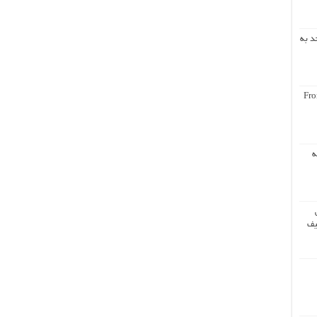
د به
Fro
ه
یف