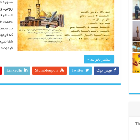
روحی. و 
السلام ف
«حمد» خ
بن محمد 
که فرمود
شفا نمی‌ب
فرمودند:
بیشتر بخوانید »
فیس بوک
Twitter
Stumbleupon
LinkedIn
Th