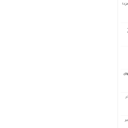
مزدا
های
ر
یر