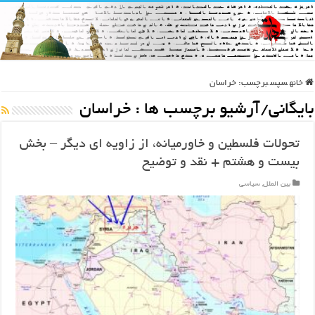
خانه
سپس
برچسب:
خراسان
بایگانی/آرشیو برچسب ها :
خراسان
تحولات فلسطین و خاورمیانه، از زاویه ای دیگر – بخش
بیست و هشتم + نقد و توضیح
بین الملل
,
سیاسی