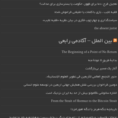
تعجیل فرج: دعا برای ظهور، حکومت یا بسترسازی برای عدالت؟
فقیه غایب ، بازی با کلمات یا حقیقتی فراموش شده
سیاستگذاری و چهارچوب فکری در بیان نظریه «فقیه غایب»
the absent jurist
بین الملل – آکادمی رابعی
The Beginning of a Point of No Return
بداية طريقٍ لا عودة منه
آغاز یک مسیر بی‌بازگشت
«دور التجمع العالمي للأربعين في تطوير العلوم الإنسانية».
دومین فراخوان بررسی نقش همایش جهانی اربعین در توسعه علوم انسانی
اشاره ساتوشی ناکاموتو بیش از حد به ایران نزدیک است
From the Strait of Hormuz to the Bitcoin Strait
تاریخچه تنگه هرمز یا تنگه اهورامزدا
تحولات فلسطین و خاورمیانه، از زاویه ای دیگر – بخش بیست و هشتم + نقد و توضیح