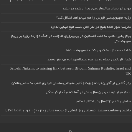
دو برابر تعداد ساختمان های ویران شده در حلب
رژیم صهیونیستی قبرس را هم می‌خواهد اشغال کند؟
تخریب قبور ائمه بقیع در نظر اهل سنت هیچ مبنایی ندارد
پیام رهبر انقلاب به ملت فلسطین در پی پیروزی مقاومت در جنگ دوازده روزه بر رژیم
صهیونیستی
شلیک ۲۰۰۰ موشک و راکت به صهیونیست‌ها
شمار قربانیان حمله به مدرسه سیدالشهدا به ۸۵ نفر رسید
Satoshi Nakamoto missing link between Bitcoin, Salman Rushdie, Israel and
UK
رمز گشایی از آخرین ترانه و ویدئو کلیپ شیطانی ساسان حیدری ملقب به ساسی مانکن
۴۰۰ هزار کودک زیر ۵ سال یمنی در آستانه مرگ از گرسنگی
سلمان رشدی ۳۲ سال در انتظار اعدام
دانلود و مشاهده مستند انیمیشن رمز گشایی از برنامه دجال (۲۰۲۰) : I, Pet Goat 2.99