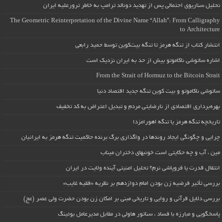
تحلیل سناریوی احتمالی پس از تهدید دونالد ترامپ به خاطر ترورعلیه ایران
The Geometric Reinterpretation of the Divine Name “Allah”: From Calligraphy
to Architecture
انتشار کتاب از تنگه هرمز تا تنگه بیت‌کوین توسط حمید رابعی
اشاره ساتوشی ناکاموتو بیش از حد به ایران نزدیک است
From the Strait of Hormuz to the Bitcoin Strait
ساتوشی ناکاموتو و بیت کوین تنگه جدید اقتصاد دنیا
بهره‌برداری اقتصادی از نارضایتی مردم و تبدیل اعتراض به کد تخفیف
تاریخچه تنگه هرمز یا تنگه اهورامزدا
چرایی و چگونگی ایجاد روندها در واگذاری برگ برنده حاکمیت تنگه هرمز به ایرانیان
مین ، آب و چه حکایتی است خونبهای دختران میناب
انتقال قدرت یا فروپاشی نرم؟ تحلیل امنیتی آینده ولایت در ایران
بررسی تأثیر فرضیه زن بودن امام دوازدهم بر نظریه «فقیه غایب»
بررسی دلایل قرآنی و روایی و تاریخی مبنی بر امکان زن بودن حضرت ولی عصر (عج)
پاسخگویی و مبارزه با فساد ، سناتور هاولی در مقابل مدیرعامل بوئینگ