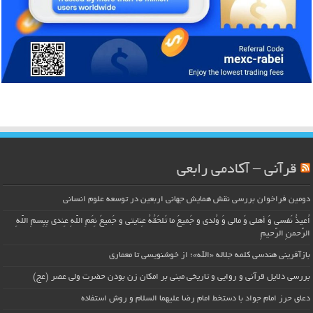
قرآنی – آکادمی رابعی
دومین فراخوان بررسی نقش همایش جهانی اربعین در توسعه علوم انسانی
اُعیذُ نَفسی وَ أهلی وَ مالی وَ وُلدی و جَمیعَ ما تَلحَقُهُ عِنایتی و جَمیعَ نِعَمِ اللّهِ عِندی بِبِسمِ اللّهِ
الرَّحمنِ الرَّحیمِ
بازآفرینی هندسی کلمه جلاله «الله»؛ از خوشنویسی تا معماری
بررسی دلایل قرآنی و روایی و تاریخی مبنی بر امکان زن بودن حضرت ولی عصر (عج)
دعای حرز امام جواد با دستخط امام رضا علیهما السلام و روش استفاده