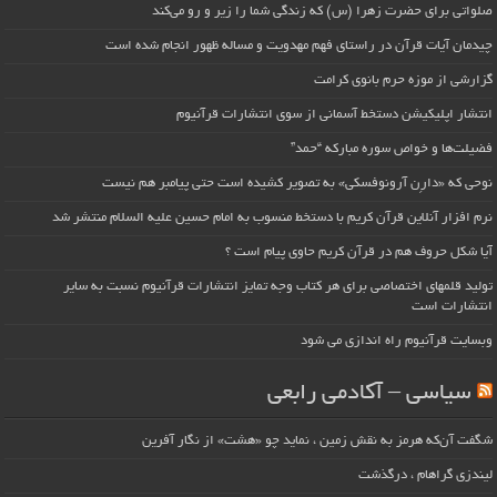
صلواتی برای حضرت زهرا (س) که زندگی شما را زیر و رو می‌کند
چیدمان آیات قرآن در راستای فهم مهدویت و مساله ظهور انجام شده است
گزارشی از موزه حرم بانوی کرامت
انتشار اپلیکیشن دستخط آسمانی از سوی انتشارات قرآنیوم
فضیلت‌ها و خواص سوره مبارکه “حمد”
نوحی که «دارِن آرونوفسکی» به تصویر کشیده است حتی پیامبر هم نیست
نرم افزار آنلاین قرآن کریم با دستخط منسوب به امام حسین علیه السلام منتشر شد
آیا شکل حروف هم در قرآن کریم حاوی پیام است ؟
تولید قلمهای اختصاصی برای هر کتاب وجه تمایز انتشارات قرآنیوم نسبت به سایر
انتشارات است
وبسایت قرآنیوم راه اندازی می شود
سیاسی – آکادمی رابعی
شگفت آن‌که هرمز به نقش زمین ، نماید چو «هشت» از نگار آفرین
لیندزی گراهام ، درگذشت