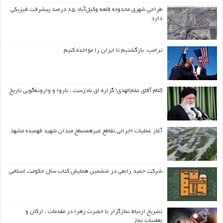
طراحی شهری محدوده قلعه وکیل‌آباد ۸۵ درصد پیشرفت فیزیکی
دارد
ترامپ: بازگشتیم تا ایران را مواخذه کنیم
کلام آقای علم‌الهدی! گزاره ای نادرست ، ناروا و وارونه‌گویی تاریخ
آغاز عملیات اجرائی تقاطع غیرهمسطح میدان شهید فهمیده مشهد
شرکت حمید رابعی در ششمین همایش کتاب سال حکومت اسلامی
تشریح ارتباط نمازگزار با حضرت زهرا در مقدمات ، ارکان و
تعقیبات نماز