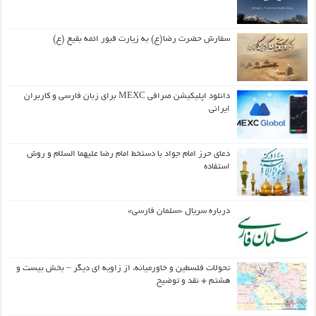
سفارش حضرت رضا(ع) به زیارت قبور ائمه بقیع (ع)
دانلود اپلیکیشن صرافی MEXC برای زبان فارسی و کاربران
ایرانی
دعای حرز امام جواد با دستخط امام رضا علیهما السلام و روش
استفاده
درباره سریال «سلمان فارسی»
تحولات فلسطین و خاورمیانه، از زاویه ای دیگر – بخش بیست و
هشتم + نقد و توضیح