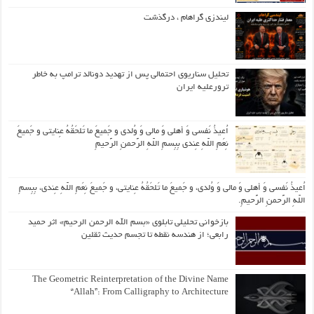
لیندزی گراهام ، درگذشت
تحلیل سناریوی احتمالی پس از تهدید دونالد ترامپ به خاطر
ترورعلیه ایران
اُعیذُ نَفسی وَ أهلی وَ مالی وَ وُلدی و جَمیعَ ما تَلحَقُهُ عِنایتی و جَمیعَ
نِعَمِ اللّهِ عِندی بِبِسمِ اللّهِ الرَّحمنِ الرَّحیمِ
اُعیذُ نَفسی وَ أهلی وَ مالی وَ وُلدی، و جَمیعَ ما تَلحَقُهُ عِنایتی، و جَمیعَ نِعَمِ اللّهِ عِندی، بِبِسمِ
اللّهِ الرَّحمنِ الرَّحیمِ.
بازخوانی تحلیلی تابلوی «بسم الله الرحمن الرحیم» اثر حمید
رابعی؛ از هندسه نقطه تا تجسم حدیث ثقلین
The Geometric Reinterpretation of the Divine Name
“Allah”: From Calligraphy to Architecture