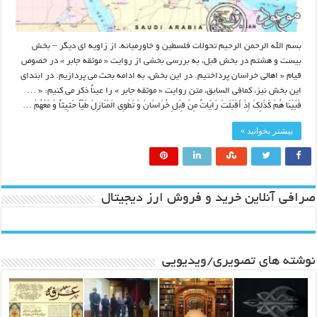
بسم الله الرحمن الرحیم تحولات فلسطین و خاورمیانه، از زاویه ای دیگر – بخش
بیست و هشتم در بخش قبل، به بررسی بخشی از روایت « موثقه جابر » در خصوص
قیام « اهالی خراسان پرداختیم. در این بخش، به ادامه بحث می پردازیم. در ابتدای
این بخش نیز، کمافی السابق، متن روایت « موثقه جابر » را عیناً ذکر می کنیم: « …
فَبَیْنَا هُمْ کَذَلِکَ إِذْ أَقْبَلَتْ رَایَاتٌ مِنْ قِبَلِ خُرَاسَانَ وَ تَطْوِی الْمَنَازِلَ طَیّاً حَثِیثاً وَ مَعَهُمْ …
بیشتر بخوانید »
صرافی آنلاین خرید و فروش ارز دیجیتال
نوشته های تصویری/ویدیویی