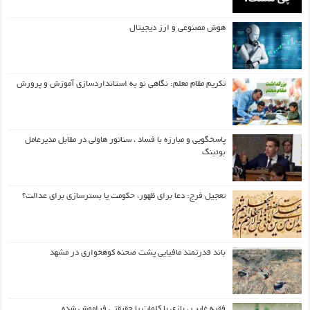
هوش مصنوعی و ارز دیجیتال
تکریم مقام معلم: نگاهی نو به استانداردسازی آموزش و پرورش
پاسخگویی و مبارزه با فساد ، سناتور هاولی در مقابل مدیرعامل
بوئینگ
تعجیل فرج: دعا برای ظهور، حکومت یا بسترسازی برای عدالت؟
باند قدرتمند مافیایی پشت صحنه کوهخواری در مشهد
فقیه غایب ، بازی با کلمات یا حقیقتی فراموش شده