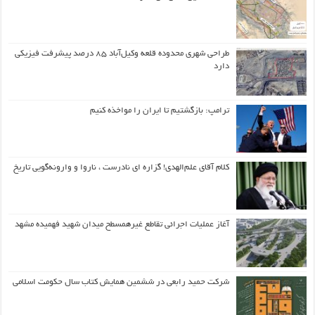
طراحی شهری محدوده قلعه وکیل‌آباد ۸۵ درصد پیشرفت فیزیکی
دارد
ترامپ: بازگشتیم تا ایران را مواخذه کنیم
کلام آقای علم‌الهدی! گزاره ای نادرست ، ناروا و وارونه‌گویی تاریخ
آغاز عملیات اجرائی تقاطع غیرهمسطح میدان شهید فهمیده مشهد
شرکت حمید رابعی در ششمین همایش کتاب سال حکومت اسلامی