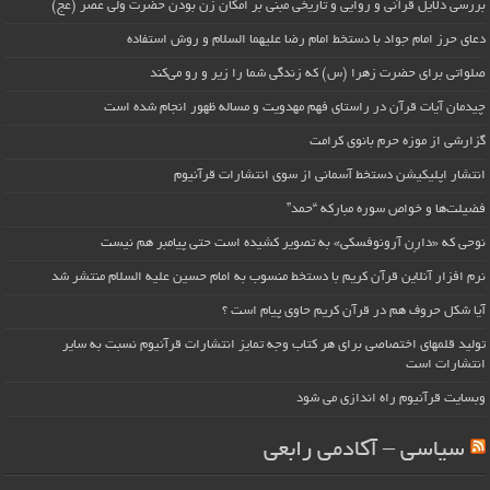
بررسی دلایل قرآنی و روایی و تاریخی مبنی بر امکان زن بودن حضرت ولی عصر (عج)
دعای حرز امام جواد با دستخط امام رضا علیهما السلام و روش استفاده
صلواتی برای حضرت زهرا (س) که زندگی شما را زیر و رو می‌کند
چیدمان آیات قرآن در راستای فهم مهدویت و مساله ظهور انجام شده است
گزارشی از موزه حرم بانوی کرامت
انتشار اپلیکیشن دستخط آسمانی از سوی انتشارات قرآنیوم
فضیلت‌ها و خواص سوره مبارکه “حمد”
نوحی که «دارِن آرونوفسکی» به تصویر کشیده است حتی پیامبر هم نیست
نرم افزار آنلاین قرآن کریم با دستخط منسوب به امام حسین علیه السلام منتشر شد
آیا شکل حروف هم در قرآن کریم حاوی پیام است ؟
تولید قلمهای اختصاصی برای هر کتاب وجه تمایز انتشارات قرآنیوم نسبت به سایر
انتشارات است
وبسایت قرآنیوم راه اندازی می شود
سیاسی – آکادمی رابعی