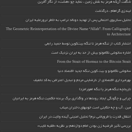
شگفت آن‌که هرمز به نقش زمین ، نماید چو «هشت» از نگار آفرین
لیندزی گراهام ، درگذشت
تحلیل سناریوی احتمالی پس از تهدید دونالد ترامپ به خاطر ترورعلیه ایران
The Geometric Reinterpretation of the Divine Name “Allah”: From Calligraphy
to Architecture
انتشار کتاب از تنگه هرمز تا تنگه بیت‌کوین توسط حمید رابعی
اشاره ساتوشی ناکاموتو بیش از حد به ایران نزدیک است
From the Strait of Hormuz to the Bitcoin Strait
ساتوشی ناکاموتو و بیت کوین تنگه جدید اقتصاد دنیا
بهره‌برداری اقتصادی از نارضایتی مردم و تبدیل اعتراض به کد تخفیف
تاریخچه تنگه هرمز یا تنگه اهورامزدا
چرایی و چگونگی ایجاد روندها در واگذاری برگ برنده حاکمیت تنگه هرمز به ایرانیان
مین ، آب و چه حکایتی است خونبهای دختران میناب
انتقال قدرت یا فروپاشی نرم؟ تحلیل امنیتی آینده ولایت در ایران
بررسی تأثیر فرضیه زن بودن امام دوازدهم بر نظریه «فقیه غایب»