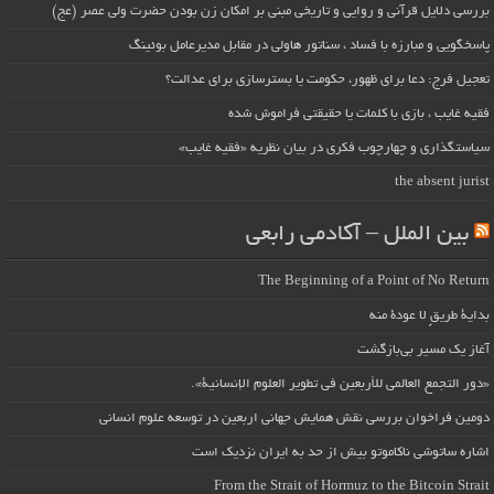
بررسی دلایل قرآنی و روایی و تاریخی مبنی بر امکان زن بودن حضرت ولی عصر (عج)
پاسخگویی و مبارزه با فساد ، سناتور هاولی در مقابل مدیرعامل بوئینگ
تعجیل فرج: دعا برای ظهور، حکومت یا بسترسازی برای عدالت؟
فقیه غایب ، بازی با کلمات یا حقیقتی فراموش شده
سیاستگذاری و چهارچوب فکری در بیان نظریه «فقیه غایب»
the absent jurist
بین الملل – آکادمی رابعی
The Beginning of a Point of No Return
بداية طريقٍ لا عودة منه
آغاز یک مسیر بی‌بازگشت
«دور التجمع العالمي للأربعين في تطوير العلوم الإنسانية».
دومین فراخوان بررسی نقش همایش جهانی اربعین در توسعه علوم انسانی
اشاره ساتوشی ناکاموتو بیش از حد به ایران نزدیک است
From the Strait of Hormuz to the Bitcoin Strait