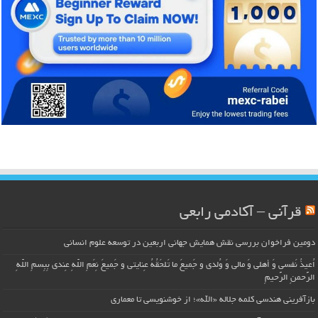
قرآنی – آکادمی رابعی
دومین فراخوان بررسی نقش همایش جهانی اربعین در توسعه علوم انسانی
اُعیذُ نَفسی وَ أهلی وَ مالی وَ وُلدی و جَمیعَ ما تَلحَقُهُ عِنایتی و جَمیعَ نِعَمِ اللّهِ عِندی بِبِسمِ اللّهِ
الرَّحمنِ الرَّحیمِ
بازآفرینی هندسی کلمه جلاله «الله»؛ از خوشنویسی تا معماری