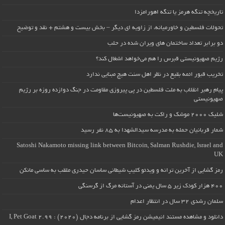
تاریخچه تنگه هرمز یا تنگه اهورامزدا
تحولات فلسطین و خاورمیانه، از زاویه ای دیگر – بخش بیست و هشتم + نقد و توضیح
دو برابر تعداد ساختمان های ویران شده در حلب
رژیم صهیونیستی قبرس را هم می‌خواهد اشغال کند؟
تخریب قبور ائمه بقیع در نظر اهل سنت هیچ مبنایی ندارد
پیام رهبر انقلاب به ملت فلسطین در پی پیروزی مقاومت در جنگ دوازده روزه بر رژیم
صهیونیستی
شلیک ۲۰۰۰ موشک و راکت به صهیونیست‌ها
شمار قربانیان حمله به مدرسه سیدالشهدا به ۸۵ نفر رسید
Satoshi Nakamoto missing link between Bitcoin, Salman Rushdie, Israel and
UK
رمز گشایی از آخرین ترانه و ویدئو کلیپ شیطانی ساسان حیدری ملقب به ساسی مانکن
۴۰۰ هزار کودک زیر ۵ سال یمنی در آستانه مرگ از گرسنگی
سلمان رشدی ۳۲ سال در انتظار اعدام
دانلود و مشاهده مستند انیمیشن رمز گشایی از برنامه دجال (۲۰۲۰) : I, Pet Goat 2.99