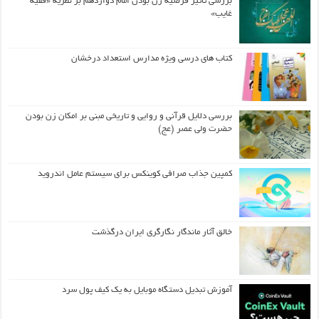
بررسی تأثیر فرضیه زن بودن امام دوازدهم بر نظریه «فقیه
غایب»
کتاب های درسی ویژه مدارس استعداد درخشان
بررسی دلایل قرآنی و روایی و تاریخی مبنی بر امکان زن بودن
حضرت ولی عصر (عج)
کمپین جذاب صرافی کوینکس برای سیستم عامل اندروید
خالق آثار ماندگار نگارگری ایران درگذشت
آموزش تبدیل دستگاه موبایل به یک کیف‌ پول سرد