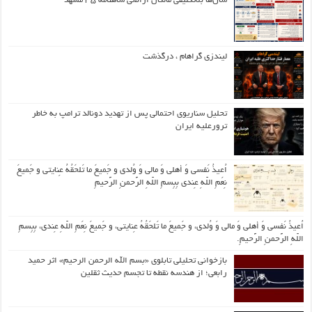
سال‌ها بلاتکلیفی مالکان اراضی شاهنامه ۳۵ مشهد
لیندزی گراهام ، درگذشت
تحلیل سناریوی احتمالی پس از تهدید دونالد ترامپ به خاطر
ترورعلیه ایران
اُعیذُ نَفسی وَ أهلی وَ مالی وَ وُلدی و جَمیعَ ما تَلحَقُهُ عِنایتی و جَمیعَ
نِعَمِ اللّهِ عِندی بِبِسمِ اللّهِ الرَّحمنِ الرَّحیمِ
اُعیذُ نَفسی وَ أهلی وَ مالی وَ وُلدی، و جَمیعَ ما تَلحَقُهُ عِنایتی، و جَمیعَ نِعَمِ اللّهِ عِندی، بِبِسمِ
اللّهِ الرَّحمنِ الرَّحیمِ.
بازخوانی تحلیلی تابلوی «بسم الله الرحمن الرحیم» اثر حمید
رابعی؛ از هندسه نقطه تا تجسم حدیث ثقلین