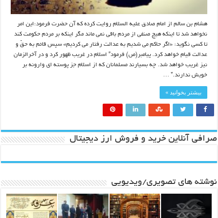
هشام بن سالم از امام صادق علیه السلام روایت کرده که آن حضرت فرمود:این امر
نخواهد شد تا اینکه هیچ صنفی از مردم باقی نمی ماند مگر اینکه بر مردم حکومت کند
تا کسی نگوید: «اگر حاکم می شدیم به عدالت رفتار می کردیم» سپس قائم به حقّ و
عدالت قیام خواهد کرد. پیامبر(ص) فرمود” اسلام در غریب ظهور کرد و در آخرالزمان
نیز غریب خواهد شد. چه بسیارند مسلمانان که از اسلام جز پوسته ای وارونه بر
خویش ندارند.” …
بیشتر بخوانید »
صرافی آنلاین خرید و فروش ارز دیجیتال
نوشته های تصویری/ویدیویی