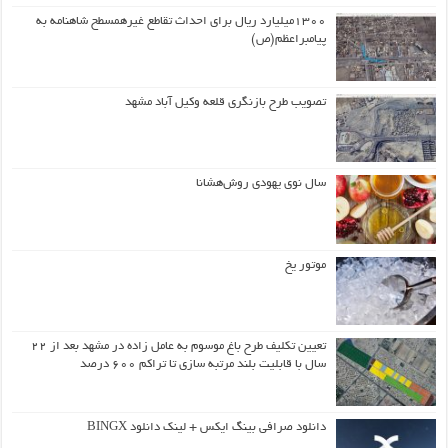
۱۳۰۰میلیارد ریال برای احداث تقاطع غیرهمسطح شاهنامه به
پیامبراعظم(ص)
تصویب طرح بازنگری قلعه وکیل آباد مشهد
سال نوی یهودی روش‌هشانا
موتور یخ
تعیین تکلیف طرح باغ موسوم به عامل زاده در مشهد بعد از ۲۲
سال با قابلیت بلند مرتبه سازی تا تراکم ۶۰۰ درصد
دانلود صرافی بینگ ایکس + لینک دانلود BINGX