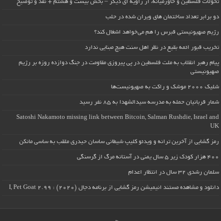
تحولات فلسطین و خاورمیانه، از زاویه ای دیگر – بخش بیست و هشتم + نقد و توضیح
دو برابر تعداد ساختمان های ویران شده در حلب
رژیم صهیونیستی قبرس را هم می‌خواهد اشغال کند؟
تخریب قبور ائمه بقیع در نظر اهل سنت هیچ مبنایی ندارد
پیام رهبر انقلاب به ملت فلسطین در پی پیروزی مقاومت در جنگ دوازده روزه بر رژیم
صهیونیستی
شلیک ۲۰۰۰ موشک و راکت به صهیونیست‌ها
شمار قربانیان حمله به مدرسه سیدالشهدا به ۸۵ نفر رسید
Satoshi Nakamoto missing link between Bitcoin, Salman Rushdie, Israel and
UK
رمز گشایی از آخرین ترانه و ویدئو کلیپ شیطانی ساسان حیدری ملقب به ساسی مانکن
۴۰۰ هزار کودک زیر ۵ سال یمنی در آستانه مرگ از گرسنگی
سلمان رشدی ۳۲ سال در انتظار اعدام
دانلود و مشاهده مستند انیمیشن رمز گشایی از برنامه دجال (۲۰۲۰) : I, Pet Goat 2.99