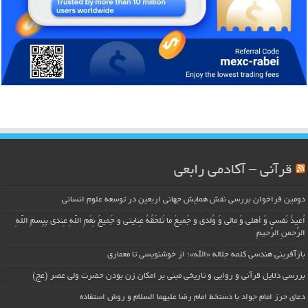
قرآنی – آکادمی رابعی
دومین فراخوان بررسی نقش همایش جهانی اربعین در توسعه علوم انسانی
اُعیذُ نَفسی وَ أهلی وَ مالی وَ وُلدی و جَمیعَ ما تَلحَقُهُ عِنایتی و جَمیعَ نِعَمِ اللّهِ عِندی بِبِسمِ اللّهِ
الرَّحمنِ الرَّحیمِ
بازآفرینی هندسی کلمه جلاله «الله»؛ از خوشنویسی تا معماری
بررسی دلایل قرآنی و روایی و تاریخی مبنی بر امکان زن بودن حضرت ولی عصر (عج)
دعای حرز امام جواد با دستخط امام رضا علیهما السلام و روش استفاده