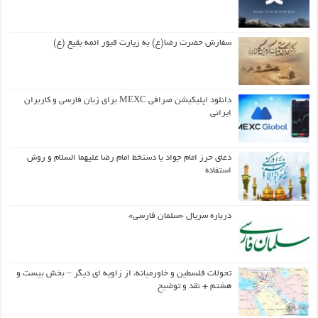
سفارش حضرت رضا(ع) به زیارت قبور ائمه بقیع (ع)
دانلود اپلیکیشن صرافی MEXC برای زبان فارسی و کاربران
ایرانی
دعای حرز امام جواد با دستخط امام رضا علیهما السلام و روش
استفاده
درباره سریال «سلمان فارسی»
تحولات فلسطین و خاورمیانه، از زاویه ای دیگر – بخش بیست و
هشتم + نقد و توضیح