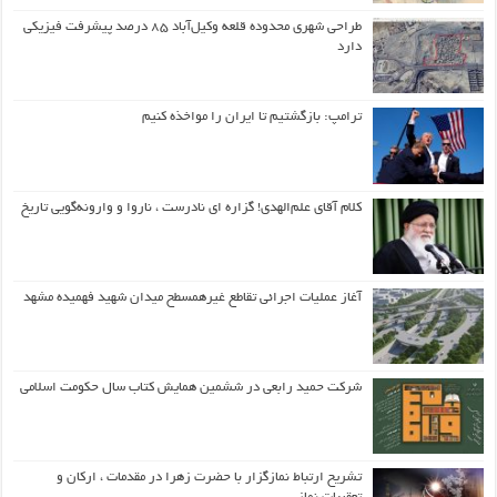
طراحی شهری محدوده قلعه وکیل‌آباد ۸۵ درصد پیشرفت فیزیکی
دارد
ترامپ: بازگشتیم تا ایران را مواخذه کنیم
کلام آقای علم‌الهدی! گزاره ای نادرست ، ناروا و وارونه‌گویی تاریخ
آغاز عملیات اجرائی تقاطع غیرهمسطح میدان شهید فهمیده مشهد
شرکت حمید رابعی در ششمین همایش کتاب سال حکومت اسلامی
تشریح ارتباط نمازگزار با حضرت زهرا در مقدمات ، ارکان و