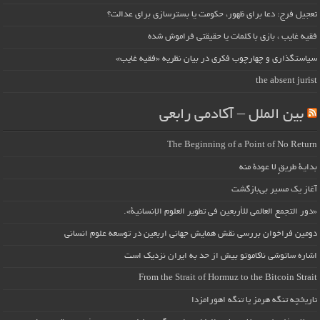
تعجیل فرج: دعا برای ظهور، حکومت یا بسترسازی برای عدالت؟
فقیه غایب ، بازی با کلمات یا حقیقتی فراموش شده
سیاستگذاری و چهارچوب فکری در بیان نظریه «فقیه غایب»
the absent jurist
بین الملل – آکادمی رابعی
The Beginning of a Point of No Return
بداية طريقٍ لا عودة منه
آغاز یک مسیر بی‌بازگشت
«دور التجمع العالمي للأربعين في تطوير العلوم الإنسانية».
دومین فراخوان بررسی نقش همایش جهانی اربعین در توسعه علوم انسانی
اشاره ساتوشی ناکاموتو بیش از حد به ایران نزدیک است
From the Strait of Hormuz to the Bitcoin Strait
تاریخچه تنگه هرمز یا تنگه اهورامزدا