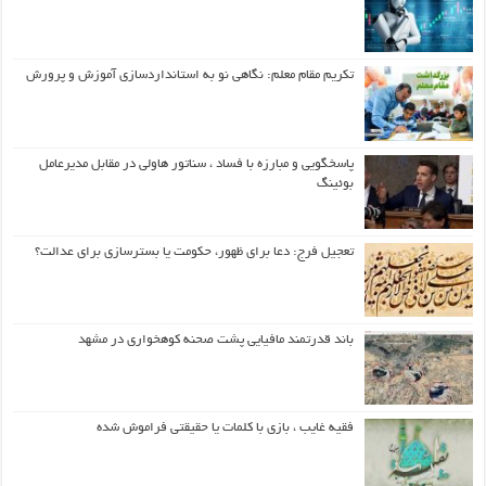
تکریم مقام معلم: نگاهی نو به استانداردسازی آموزش و پرورش
پاسخگویی و مبارزه با فساد ، سناتور هاولی در مقابل مدیرعامل
بوئینگ
تعجیل فرج: دعا برای ظهور، حکومت یا بسترسازی برای عدالت؟
باند قدرتمند مافیایی پشت صحنه کوهخواری در مشهد
فقیه غایب ، بازی با کلمات یا حقیقتی فراموش شده