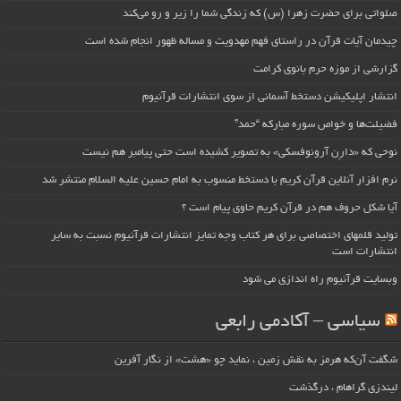
صلواتی برای حضرت زهرا (س) که زندگی شما را زیر و رو می‌کند
چیدمان آیات قرآن در راستای فهم مهدویت و مساله ظهور انجام شده است
گزارشی از موزه حرم بانوی کرامت
انتشار اپلیکیشن دستخط آسمانی از سوی انتشارات قرآنیوم
فضیلت‌ها و خواص سوره مبارکه “حمد”
نوحی که «دارِن آرونوفسکی» به تصویر کشیده است حتی پیامبر هم نیست
نرم افزار آنلاین قرآن کریم با دستخط منسوب به امام حسین علیه السلام منتشر شد
آیا شکل حروف هم در قرآن کریم حاوی پیام است ؟
تولید قلمهای اختصاصی برای هر کتاب وجه تمایز انتشارات قرآنیوم نسبت به سایر
انتشارات است
وبسایت قرآنیوم راه اندازی می شود
سیاسی – آکادمی رابعی
شگفت آن‌که هرمز به نقش زمین ، نماید چو «هشت» از نگار آفرین
لیندزی گراهام ، درگذشت