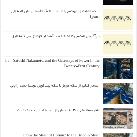
إعادة التشكيل الهندسي لكلمة الجلالة «الله»؛ من فن الخط إلى
العمارة
بازآفرینی هندسی کلمه جلاله «الله»؛ از خوشنویسی تا معماری
Iran, Satoshi Nakamoto, and the Gateways of Power in the
Twenty-First Century
انتشار کتاب از تنگه هرمز تا تنگه بیت‌کوین توسط حمید رابعی
اشاره ساتوشی ناکاموتو بیش از حد به ایران نزدیک است
From the Strait of Hormuz to the Bitcoin Strait