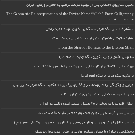
تحلیل سناریوی احتمالی پس از تهدید دونالد ترامپ به خاطر ترورعلیه ایران
The Geometric Reinterpretation of the Divine Name “Allah”: From Calligraphy
to Architecture
انتشار کتاب از تنگه هرمز تا تنگه بیت‌کوین توسط حمید رابعی
اشاره ساتوشی ناکاموتو بیش از حد به ایران نزدیک است
From the Strait of Hormuz to the Bitcoin Strait
ساتوشی ناکاموتو و بیت کوین تنگه جدید اقتصاد دنیا
بهره‌برداری اقتصادی از نارضایتی مردم و تبدیل اعتراض به کد تخفیف
تاریخچه تنگه هرمز یا تنگه اهورامزدا
چرایی و چگونگی ایجاد روندها در واگذاری برگ برنده حاکمیت تنگه هرمز به ایرانیان
مین ، آب و چه حکایتی است خونبهای دختران میناب
انتقال قدرت یا فروپاشی نرم؟ تحلیل امنیتی آینده ولایت در ایران
بررسی تأثیر فرضیه زن بودن امام دوازدهم بر نظریه «فقیه غایب»
بررسی دلایل قرآنی و روایی و تاریخی مبنی بر امکان زن بودن حضرت ولی عصر (عج)
پاسخگویی و مبارزه با فساد ، سناتور هاولی در مقابل مدیرعامل بوئینگ