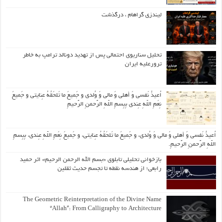
لیندزی گراهام ، درگذشت
تحلیل سناریوی احتمالی پس از تهدید دونالد ترامپ به خاطر
ترورعلیه ایران
اُعیذُ نَفسی وَ أهلی وَ مالی وَ وُلدی و جَمیعَ ما تَلحَقُهُ عِنایتی و جَمیعَ
نِعَمِ اللّهِ عِندی بِبِسمِ اللّهِ الرَّحمنِ الرَّحیمِ
اُعیذُ نَفسی وَ أهلی وَ مالی وَ وُلدی، و جَمیعَ ما تَلحَقُهُ عِنایتی، و جَمیعَ نِعَمِ اللّهِ عِندی، بِبِسمِ
اللّهِ الرَّحمنِ الرَّحیمِ.
بازخوانی تحلیلی تابلوی «بسم الله الرحمن الرحیم» اثر حمید
رابعی؛ از هندسه نقطه تا تجسم حدیث ثقلین
The Geometric Reinterpretation of the Divine Name
“Allah”: From Calligraphy to Architecture