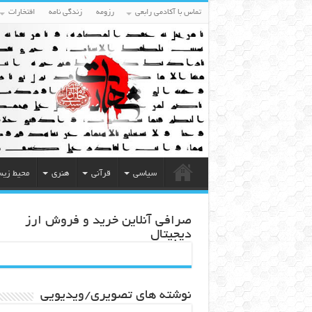
تماس با آکادمی رابعی
رزومه
زندگی نامه
افتخارات
سیاسی
قرآنی
هنری
محیط زی
صرافی آنلاین خرید و فروش ارز
دیجیتال
نوشته های تصویری/ویدیویی