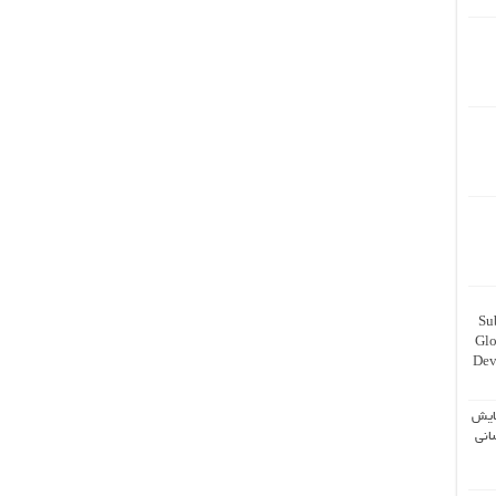
Su
Glo
Dev
ایش
انی