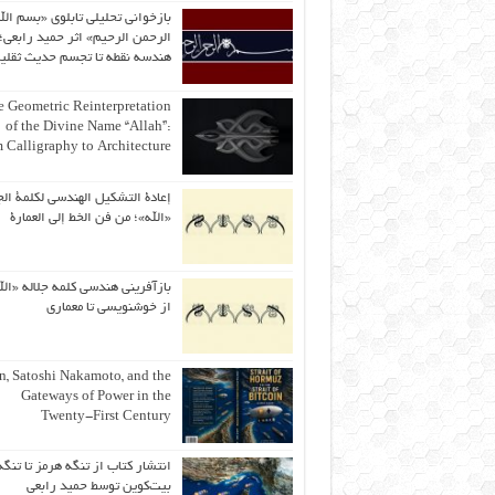
بازخوانی تحلیلی تابلوی «بسم الل
الرحمن الرحیم» اثر حمید رابعی؛ 
هندسه نقطه تا تجسم حدیث ثقلی
 Geometric Reinterpretation
of the Divine Name “Allah”:
 Calligraphy to Architecture
إعادة التشكيل الهندسي لكلمة الج
«الله»؛ من فن الخط إلى العمارة
بازآفرینی هندسی کلمه جلاله «الل
از خوشنویسی تا معماری
an, Satoshi Nakamoto, and the
Gateways of Power in the
Twenty-First Century
انتشار کتاب از تنگه هرمز تا تنگه
بیت‌کوین توسط حمید رابعی