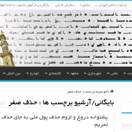
ارتباط با دانش آموزان
مشاوره
سفارش طراحی
بازآفرینی قرآنهای منسوب به ائمه اطهار
ست
علمی
شهرسازی
مشهد
اقتصادی
خودرو
بین الملل
خانه
سپس
برچسب:
حذف صفر
بایگانی/آرشیو برچسب ها :
حذف صفر
پشتوانه دروغ و لزوم حذف پول ملی به جای حذف ص
تحریم