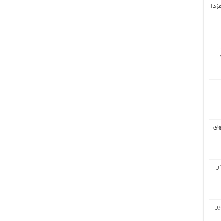
مزدا
های
ر
یر