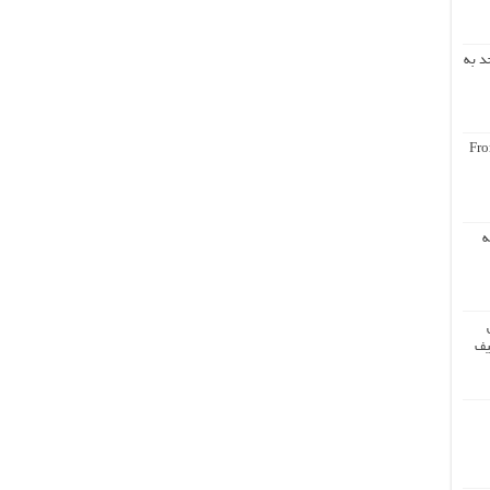
د به
Fro
ه
یف