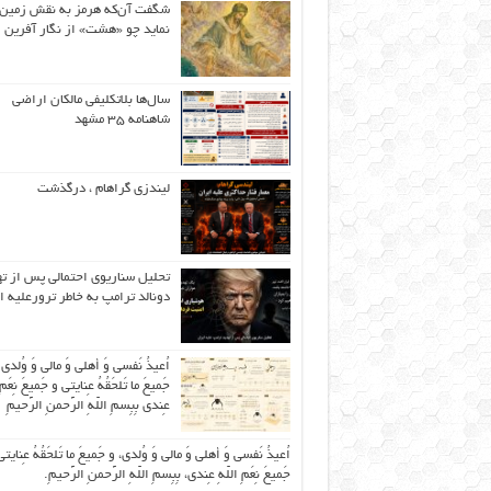
شگفت آن‌که هرمز به نقش زمین 
نماید چو «هشت» از نگار آفرین
سال‌ها بلاتکلیفی مالکان اراضی
شاهنامه ۳۵ مشهد
لیندزی گراهام ، درگذشت
تحلیل سناریوی احتمالی پس از ت
دونالد ترامپ به خاطر ترورعلیه ا
اُعیذُ نَفسی وَ أهلی وَ مالی وَ وُلدی
جَمیعَ ما تَلحَقُهُ عِنایتی و جَمیعَ نِعَمِ 
عِندی بِبِسمِ اللّهِ الرَّحمنِ الرَّحیمِ
اُعیذُ نَفسی وَ أهلی وَ مالی وَ وُلدی، و جَمیعَ ما تَلحَقُهُ عِنایتی
جَمیعَ نِعَمِ اللّهِ عِندی، بِبِسمِ اللّهِ الرَّحمنِ الرَّحیمِ.