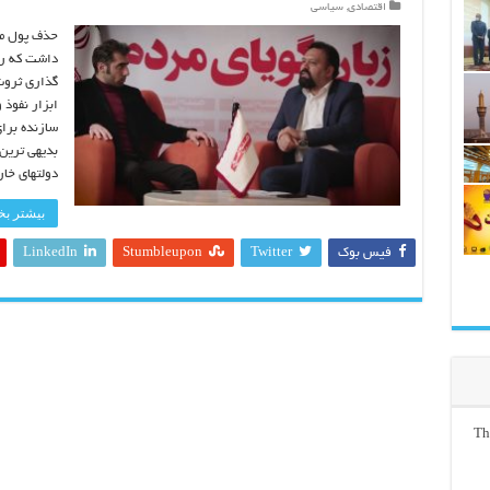
اقتصادی
,
سیاسی
حذف پول ملی
داشت که رو
گذاری ثروت
ابزار نفوذ 
سازنده برای
بدیهی ترین 
دولتهای خار
بیشتر بخو
فیس بوک
Twitter
Stumbleupon
LinkedIn
Th