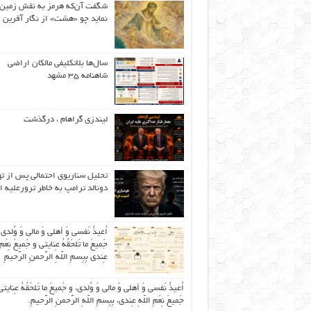
شگفت آن‌که هرمز به نقش زمین 
نماید چو «هشت» از نگار آفرین
سال‌ها بلاتکلیفی مالکان اراضی
شاهنامه ۳۵ مشهد
لیندزی گراهام ، درگذشت
تحلیل سناریوی احتمالی پس از ت
دونالد ترامپ به خاطر ترورعلیه ا
اُعیذُ نَفسی وَ أهلی وَ مالی وَ وُلدی
جَمیعَ ما تَلحَقُهُ عِنایتی و جَمیعَ نِعَمِ 
عِندی بِبِسمِ اللّهِ الرَّحمنِ الرَّحیمِ
اُعیذُ نَفسی وَ أهلی وَ مالی وَ وُلدی، و جَمیعَ ما تَلحَقُهُ عِنایتی
جَمیعَ نِعَمِ اللّهِ عِندی، بِبِسمِ اللّهِ الرَّحمنِ الرَّحیمِ.