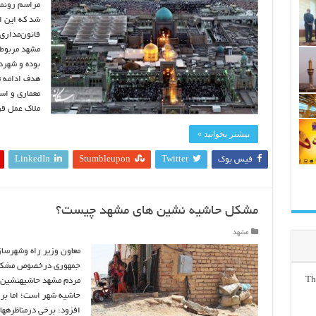
مراسم رونما
شد که این ا
قانون‌مداری
مشهد مربوط 
بوده و شهرد
هدف ادامه ت
معماری و اس
ملاک عمل قر
بیشتر بخوانید »
فیس بوک
Twitter
Stumbleupon
LinkedIn
مشکل حاشیه‌ نشین ‏های مشهد چیست؟
مشهد
معاون وزیر راه‏ وشهرسا
جمهوری درخصوص مشکل حا
Th
مردم مشهد حاشیه‏نشین
حاشیه شهر است؛ اما برا
افزود: برخی درمناظره‏ها