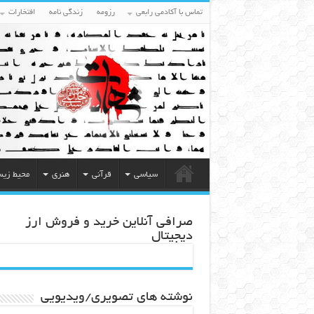
تماس با آکادمی رابعی
رزومه
زندگی نامه
افتخارات
سیاسی
قرآنی
هنری
محیط زی
صرافی آنلاین خرید و فروش ارز
دیجیتال
نوشته های تصویری/ویدیویی