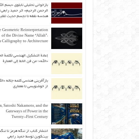
بازخوانی تحلیلی تابلوی «بسم الل
الرحمن الرحیم» اثر حمید رابعی؛ 
هندسه نقطه تا تجسم حدیث ثقلی
 Geometric Reinterpretation
of the Divine Name “Allah”:
 Calligraphy to Architecture
إعادة التشكيل الهندسي لكلمة الج
«الله»؛ من فن الخط إلى العمارة
بازآفرینی هندسی کلمه جلاله «الل
از خوشنویسی تا معماری
an, Satoshi Nakamoto, and the
Gateways of Power in the
Twenty-First Century
انتشار کتاب از تنگه هرمز تا تنگه
بیت‌کوین توسط حمید رابعی