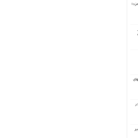
مزدا
های
ر
یر