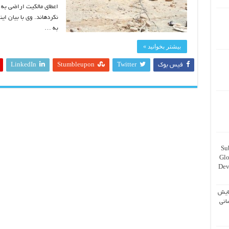
اعطای مالکیت اراضی به 
نکرده‏اند. وی با بیان ا
به …
بیشتر بخوانید »
فیس بوک
Twitter
Stumbleupon
LinkedIn
Su
Glo
Dev
ایش
انی