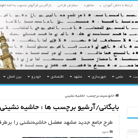
ارتباط با دانش آموزان
مشاوره
سفارش طراحی
بازآفرینی قرآنهای منسوب به ائمه اطهار
ست
علمی
شهرسازی
مشهد
اقتصادی
خودرو
بین الملل
خانه
سپس
برچسب:
حاشیه نشینی
بایگانی/آرشیو برچسب ها :
حاشیه نشینی
طرح جامع جدید مشهد معضل حاشیه‌نشنی را برطرف
مشهد