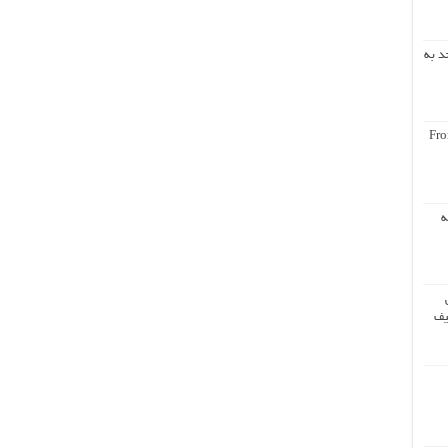
د به
Fro
ه
یف