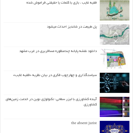
فقیه غایب ، بازی با کلمات یا حقیقتی فراموش شده
پل طبیعت در شاندیز احداث میشود
دانلود نقشه پایانه چندمنظوره مسافربری در غرب مشهد
سیاستگذاری و چهارچوب فکری در بیان نظریه «فقیه غایب»
آینده کشاورزی با لیزر سطحی: تکنولوژی نوین در خدمت زمین‌های
کشاورزی
the absent jurist