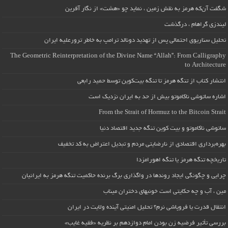
شگفت آن‌که هرمز به نقش زمین ، نماید چو «هشت» از نگار آفرین
لیندزی گراهام ، درگذشت
تحلیل سناریوی احتمالی پس از تهدید دونالد ترامپ به خاطر ترورعلیه ایران
The Geometric Reinterpretation of the Divine Name “Allah”: From Calligraphy
to Architecture
انتشار کتاب از تنگه هرمز تا تنگه بیت‌کوین توسط حمید رابعی
اشاره ساتوشی ناکاموتو بیش از حد به ایران نزدیک است
From the Strait of Hormuz to the Bitcoin Strait
ساتوشی ناکاموتو و بیت کوین تنگه جدید اقتصاد دنیا
بهره‌برداری اقتصادی از نارضایتی مردم و تبدیل اعتراض به کد تخفیف
تاریخچه تنگه هرمز یا تنگه اهورامزدا
چرایی و چگونگی ایجاد روندها در واگذاری برگ برنده حاکمیت تنگه هرمز به ایرانیان
مین ، آب و چه حکایتی است خونبهای دختران میناب
انتقال قدرت یا فروپاشی نرم؟ تحلیل امنیتی آینده ولایت در ایران
بررسی تأثیر فرضیه زن بودن امام دوازدهم بر نظریه «فقیه غایب»