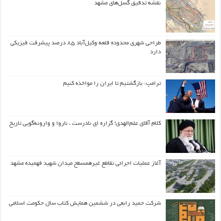
نقشه تدقیق گسل‌های مشهد
طراحی شهری محدوده قلعه وکیل‌آباد ۸۵ درصد پیشرفت فیزیکی
دارد
ترامپ: بازگشتیم تا ایران را مواخذه کنیم
کلام آقای علم‌الهدی! گزاره ای نادرست ، ناروا و وارونه‌گویی تاریخ
آغاز عملیات اجرائی تقاطع غیرهمسطح میدان شهید فهمیده مشهد
شرکت حمید رابعی در ششمین همایش کتاب سال حکومت اسلامی