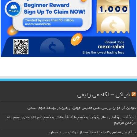
قرآنی – آکادمی رابعی
دومین فراخوان بررسی نقش همایش جهانی اربعین در توسعه علوم انسانی
اُعیذُ نَفسی وَ أهلی وَ مالی وَ وُلدی و جَمیعَ ما تَلحَقُهُ عِنایتی و جَمیعَ نِعَمِ اللّهِ عِندی بِبِسمِ اللّهِ
الرَّحمنِ الرَّحیمِ
بازآفرینی هندسی کلمه جلاله «الله»؛ از خوشنویسی تا معماری