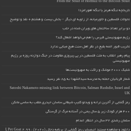
From the Strait of Hormuz to the Bitcoin Strait
تاریخچه تنگه هرمز یا تنگه اهورامزدا
تحولات فلسطین و خاورمیانه، از زاویه ای دیگر – بخش بیست و هشتم + نقد و توضیح
دو برابر تعداد ساختمان های ویران شده در حلب
رژیم صهیونیستی قبرس را هم می‌خواهد اشغال کند؟
تخریب قبور ائمه بقیع در نظر اهل سنت هیچ مبنایی ندارد
پیام رهبر انقلاب به ملت فلسطین در پی پیروزی مقاومت در جنگ دوازده روزه بر رژیم
صهیونیستی
شلیک ۲۰۰۰ موشک و راکت به صهیونیست‌ها
شمار قربانیان حمله به مدرسه سیدالشهدا به ۸۵ نفر رسید
Satoshi Nakamoto missing link between Bitcoin, Salman Rushdie, Israel and
UK
رمز گشایی از آخرین ترانه و ویدئو کلیپ شیطانی ساسان حیدری ملقب به ساسی مانکن
۴۰۰ هزار کودک زیر ۵ سال یمنی در آستانه مرگ از گرسنگی
سلمان رشدی ۳۲ سال در انتظار اعدام
دانلود و مشاهده مستند انیمیشن رمز گشایی از برنامه دجال (۲۰۲۰) : I, Pet Goat 2.99