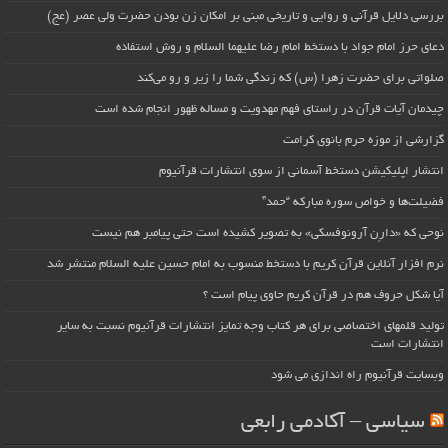
بررسی دلایل قرآنی و روایی و تاریخی مبنی بر امکان زن بودن حضرت ولی عصر (عج)
دعای حرز امام جواد با دستخط امام رضا علیهما السلام و روش استفاده
صلواتی برای حضرت زهرا (س) که زندگی شما را زیر و رو می‌کند
چیدمان آیات قرآن در راستای فهم مهدویت و مساله ظهور انجام شده است
گزارشی از موزه حرم بانوی کرامت
انتشار اپلیکیشن دستخط آسمانی از سوی انتشارات قرآنیوم
فضیلت‌ها و خواص سوره مبارکه “حمد”
نوحی که «دارِن آرونوفسکی» به تصویر کشیده است حتی پیامبر هم نیست
نرم افزار آنلاین قرآن کریم با دستخط منسوب به امام حسین علیه السلام منتشر شد
آیا شکل حروف هم در قرآن کریم حاوی پیام است ؟
تولید قلمهای اختصاصی برای هر کتاب وجه تمایز انتشارات قرآنیوم نسبت به سایر
انتشارات است
وبسایت قرآنیوم راه اندازی می شود
سیاسی – آکادمی رابعی