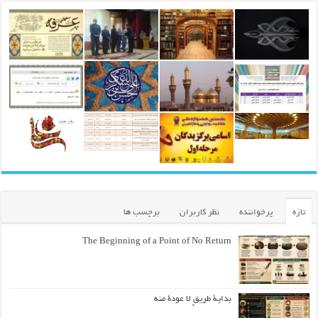
تازه
پرخواننده
نظر کاربران
برچسب ها
The Beginning of a Point of No Return
بداية طريقٍ لا عودة منه