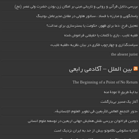
بررسی دلایل قرآنی و روایی و تاریخی مبنی بر امکان زن بودن حضرت ولی عصر (عج)
پاسخگویی و مبارزه با فساد ، سناتور هاولی در مقابل مدیرعامل بوئینگ
تعجیل فرج: دعا برای ظهور، حکومت یا بسترسازی برای عدالت؟
فقیه غایب ، بازی با کلمات یا حقیقتی فراموش شده
سیاستگذاری و چهارچوب فکری در بیان نظریه «فقیه غایب»
the absent jurist
بین الملل – آکادمی رابعی
The Beginning of a Point of No Return
بداية طريقٍ لا عودة منه
آغاز یک مسیر بی‌بازگشت
«دور التجمع العالمي للأربعين في تطوير العلوم الإنسانية».
دومین فراخوان بررسی نقش همایش جهانی اربعین در توسعه علوم انسانی
اشاره ساتوشی ناکاموتو بیش از حد به ایران نزدیک است