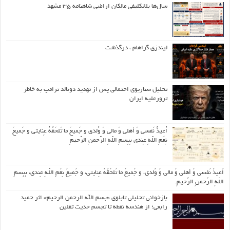
سال‌ها بلاتکلیفی مالکان اراضی شاهنامه ۳۵ مشهد
لیندزی گراهام ، درگذشت
تحلیل سناریوی احتمالی پس از تهدید دونالد ترامپ به خاطر
ترورعلیه ایران
اُعیذُ نَفسی وَ أهلی وَ مالی وَ وُلدی و جَمیعَ ما تَلحَقُهُ عِنایتی و جَمیعَ
نِعَمِ اللّهِ عِندی بِبِسمِ اللّهِ الرَّحمنِ الرَّحیمِ
اُعیذُ نَفسی وَ أهلی وَ مالی وَ وُلدی، و جَمیعَ ما تَلحَقُهُ عِنایتی، و جَمیعَ نِعَمِ اللّهِ عِندی، بِبِسمِ
اللّهِ الرَّحمنِ الرَّحیمِ.
بازخوانی تحلیلی تابلوی «بسم الله الرحمن الرحیم» اثر حمید
رابعی؛ از هندسه نقطه تا تجسم حدیث ثقلین