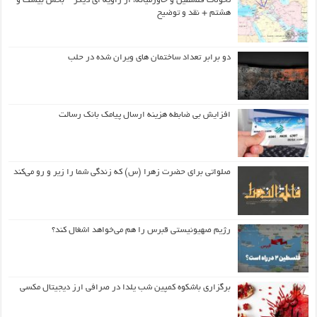
تحولات فلسطین و خاورمیانه، از زاویه ای دیگر – بخش بیست و
هشتم + نقد و توضیح
دو برابر تعداد ساختمان های ویران شده در حلب
افزایش بی ضابطه هزینه ارسال پیامک بانک رسالت
صلواتی برای حضرت زهرا (س) که زندگی شما را زیر و رو می‌کند
رژیم صهیونیستی قبرس را هم می‌خواهد اشغال کند؟
برگزاری باشکوه کمپین شب یلدا در صرافی ارز دیجیتال مکسی