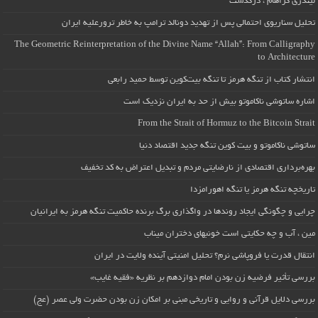
لیندزی گراهام ، درگذشت
تحلیل سناریوی احتمالی پس از تهدید دونالد ترامپ به خاطر ترورعلیه ایران
The Geometric Reinterpretation of the Divine Name “Allah”: From Calligraphy
to Architecture
انتشار کتاب از تنگه هرمز تا تنگه بیت‌کوین توسط حمید رابعی
اشاره ساتوشی ناکاموتو بیش از حد به ایران نزدیک است
From the Strait of Hormuz to the Bitcoin Strait
ساتوشی ناکاموتو و بیت کوین تنگه جدید اقتصاد دنیا
بهره‌برداری اقتصادی از نارضایتی مردم و تبدیل اعتراض به کد تخفیف
تاریخچه تنگه هرمز یا تنگه اهورامزدا
چرایی و چگونگی ایجاد روندها در واگذاری برگ برنده حاکمیت تنگه هرمز به ایرانیان
مین ، آب و چه حکایتی است خونبهای دختران میناب
انتقال قدرت یا فروپاشی نرم؟ تحلیل امنیتی آینده ولایت در ایران
بررسی تأثیر فرضیه زن بودن امام دوازدهم بر نظریه «فقیه غایب»
بررسی دلایل قرآنی و روایی و تاریخی مبنی بر امکان زن بودن حضرت ولی عصر (عج)