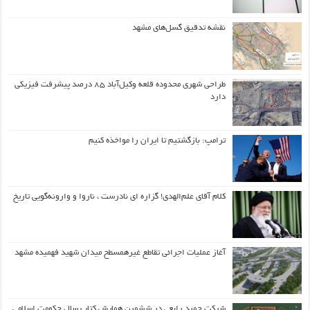
نقشه تدقیق گسل‌های مشهد
طراحی شهری محدوده قلعه وکیل‌آباد ۸۵ درصد پیشرفت فیزیکی
دارد
ترامپ: بازگشتیم تا ایران را مواخذه کنیم
کلام آقای علم‌الهدی! گزاره ای نادرست ، ناروا و وارونه‌گویی تاریخ
آغاز عملیات اجرائی تقاطع غیرهمسطح میدان شهید فهمیده مشهد
شرکت حمید رابعی در ششمین همایش کتاب سال حکومت اسلامی