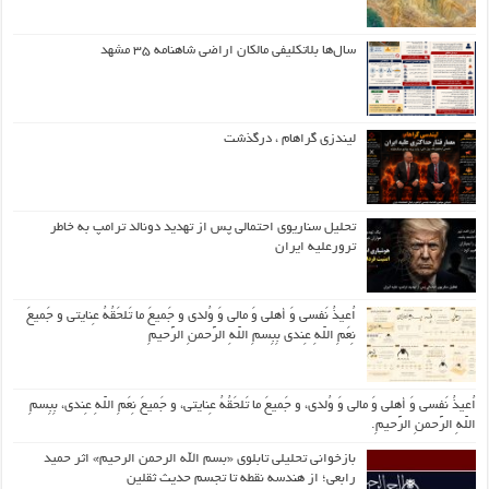
سال‌ها بلاتکلیفی مالکان اراضی شاهنامه ۳۵ مشهد
لیندزی گراهام ، درگذشت
تحلیل سناریوی احتمالی پس از تهدید دونالد ترامپ به خاطر
ترورعلیه ایران
اُعیذُ نَفسی وَ أهلی وَ مالی وَ وُلدی و جَمیعَ ما تَلحَقُهُ عِنایتی و جَمیعَ
نِعَمِ اللّهِ عِندی بِبِسمِ اللّهِ الرَّحمنِ الرَّحیمِ
اُعیذُ نَفسی وَ أهلی وَ مالی وَ وُلدی، و جَمیعَ ما تَلحَقُهُ عِنایتی، و جَمیعَ نِعَمِ اللّهِ عِندی، بِبِسمِ
اللّهِ الرَّحمنِ الرَّحیمِ.
بازخوانی تحلیلی تابلوی «بسم الله الرحمن الرحیم» اثر حمید
رابعی؛ از هندسه نقطه تا تجسم حدیث ثقلین