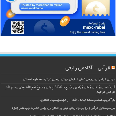
قرآنی – آکادمی رابعی
دومین فراخوان بررسی نقش همایش جهانی اربعین در توسعه علوم انسانی
اُعیذُ نَفسی وَ أهلی وَ مالی وَ وُلدی و جَمیعَ ما تَلحَقُهُ عِنایتی و جَمیعَ نِعَمِ اللّهِ عِندی بِبِسمِ اللّهِ
الرَّحمنِ الرَّحیمِ
بازآفرینی هندسی کلمه جلاله «الله»؛ از خوشنویسی تا معماری
بررسی دلایل قرآنی و روایی و تاریخی مبنی بر امکان زن بودن حضرت ولی عصر (عج)