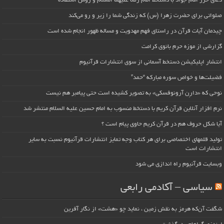
دعای حرز امام جواد با دستخط امام رضا علیهما السلام و روش استفاده
صلواتی برای حضرت زهرا (س) که زندگی شما را زیر و رو می‌کند
چیدمان آیات قرآن در راستای فهم مهدویت و مساله ظهور انجام شده است
گزارشی از موزه حرم بانوی کرامت
انتشار اپلیکیشن دستخط آسمانی از سوی انتشارات قرآنیوم
فضیلت‌ها و خواص سوره مبارکه “حمد”
نوحی که «دارِن آرونوفسکی» به تصویر کشیده است حتی پیامبر هم نیست
نرم افزار آنلاین قرآن کریم با دستخط منسوب به امام حسین علیه السلام منتشر شد
آیا شکل حروف هم در قرآن کریم حاوی پیام است ؟
تولید قلمهای اختصاصی برای هر کتاب وجه تمایز انتشارات قرآنیوم نسبت به سایر
انتشارات است
وبسایت قرآنیوم راه اندازی می شود
سیاسی – آکادمی رابعی
شگفت آن‌که هرمز به نقش زمین ، نماید چو «هشت» از نگار آفرین