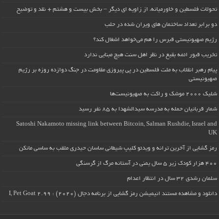
تحولات فلسطین و خاورمیانه، از زاویه ای دیگر – بخش بیست و هشتم + نقد و توضیح
دو برابر تعداد ساختمان های ویران شده در حلب
رژیم صهیونیستی قبرس را هم می‌خواهد اشغال کند؟
تخریب قبور ائمه بقیع در نظر اهل سنت هیچ مبنایی ندارد
پیام رهبر انقلاب به ملت فلسطین در پی پیروزی مقاومت در جنگ دوازده روزه بر رژیم
صهیونیستی
شلیک ۲۰۰۰ موشک و راکت به صهیونیست‌ها
شمار قربانیان حمله به مدرسه سیدالشهدا به ۸۵ نفر رسید
Satoshi Nakamoto missing link between Bitcoin, Salman Rushdie, Israel and
UK
رمز گشایی از آخرین ترانه و ویدئو کلیپ شیطانی ساسان حیدری ملقب به ساسی مانکن
۴۰۰ هزار کودک زیر ۵ سال یمنی در آستانه مرگ از گرسنگی
سلمان رشدی ۳۲ سال در انتظار اعدام
دانلود و مشاهده مستند انیمیشن رمز گشایی از برنامه دجال (۲۰۲۰) : I, Pet Goat 2.99