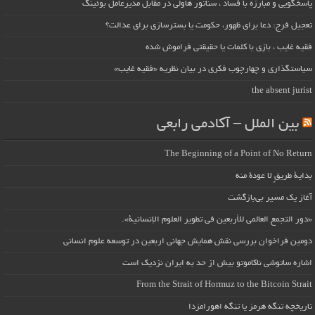
پاسخگویی و مبارزه با فساد ، سناتور هاولی در مقابل مدیرعامل بوئینگ
تعجیل فرج: دعا برای ظهور، حکومت یا بسترسازی برای عدالت؟
فقیه غایب ، بازی با کلمات یا حقیقتی فراموش شده
سیاستگذاری و چهارچوب فکری در بیان نظریه «فقیه غایب»
the absent jurist
بین الملل – آکادمی رابعی
The Beginning of a Point of No Return
بداية طريقٍ لا عودة منه
آغاز یک مسیر بی‌بازگشت
«دور التجمع العالمي للأربعين في تطوير العلوم الإنسانية».
دومین فراخوان بررسی نقش همایش جهانی اربعین در توسعه علوم انسانی
اشاره ساتوشی ناکاموتو بیش از حد به ایران نزدیک است
From the Strait of Hormuz to the Bitcoin Strait
تاریخچه تنگه هرمز یا تنگه اهورامزدا