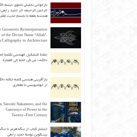
بازخوانی تحلیلی تابلوی «بسم الل
الرحمن الرحیم» اثر حمید رابعی؛ 
هندسه نقطه تا تجسم حدیث ثقلی
 Geometric Reinterpretation
of the Divine Name “Allah”:
 Calligraphy to Architecture
إعادة التشكيل الهندسي لكلمة الج
«الله»؛ من فن الخط إلى العمارة
بازآفرینی هندسی کلمه جلاله «الل
از خوشنویسی تا معماری
an, Satoshi Nakamoto, and the
Gateways of Power in the
Twenty-First Century
انتشار کتاب از تنگه هرمز تا تنگه
بیت‌کوین توسط حمید رابعی