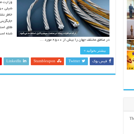
وزارت مع
خاطر نشا
جایگزینی 
طلای است
شده است 
در مناطق مختلف جهان را بیش از ۲۵۰۰ مورد …
بیشتر بخوانید »
فیس بوک
Twitter
Stumbleupon
LinkedIn
Th