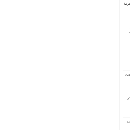
مزدا
های
ر
یر