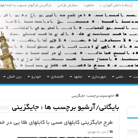
ارتباط با دانش آموزان
مشاوره
سفارش طراحی
بازآفرینی قرآنهای منسوب به ائمه اطهار
ست
علمی
شهرسازی
مشهد
اقتصادی
خودرو
بین الملل
خانه
سپس
برچسب:
جایگزینی
بایگانی/آرشیو برچسب ها :
جایگزینی
طرح جایگزینی کابلهای مسی با کابلهای طلا یی در خط
آرمان راه مهدوی