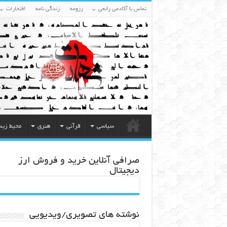
تماس با آکادمی رابعی
رزومه
زندگی نامه
افتخارات
سیاسی
قرآنی
هنری
محیط زی
صرافی آنلاین خرید و فروش ارز
دیجیتال
نوشته های تصویری/ویدیویی