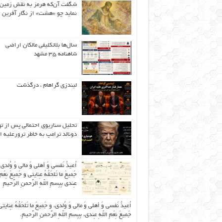
شگفت آن‌که هرمز به نقش زمین 
نماید چو «هشت» از نگار آفرین
سال‌ها بلاتکلیفی مالکان اراضی
شاهنامه ۳۵ مشهد
لیندزی گراهام ، درگذشت
تحلیل سناریوی احتمالی پس از ت
دونالد ترامپ به خاطر ترورعلیه ا
اُعیذُ نَفسی وَ أهلی وَ مالی وَ وُلدی
جَمیعَ ما تَلحَقُهُ عِنایتی و جَمیعَ نِعَمِ 
عِندی بِبِسمِ اللّهِ الرَّحمنِ الرَّحیمِ
اُعیذُ نَفسی وَ أهلی وَ مالی وَ وُلدی، و جَمیعَ ما تَلحَقُهُ عِنایتی
جَمیعَ نِعَمِ اللّهِ عِندی، بِبِسمِ اللّهِ الرَّحمنِ الرَّحیمِ.