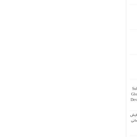
Su
Glo
Dev
ایش
انی