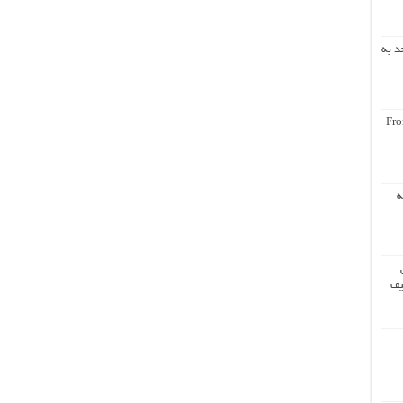
د به
Fro
ه
یف