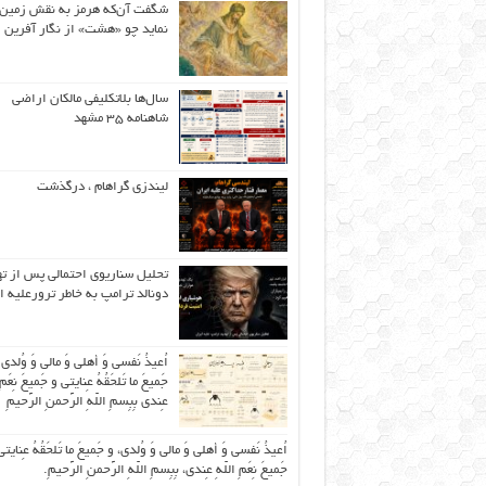
شگفت آن‌که هرمز به نقش زمین 
نماید چو «هشت» از نگار آفرین
سال‌ها بلاتکلیفی مالکان اراضی
شاهنامه ۳۵ مشهد
لیندزی گراهام ، درگذشت
تحلیل سناریوی احتمالی پس از ت
دونالد ترامپ به خاطر ترورعلیه ا
اُعیذُ نَفسی وَ أهلی وَ مالی وَ وُلدی
جَمیعَ ما تَلحَقُهُ عِنایتی و جَمیعَ نِعَمِ 
عِندی بِبِسمِ اللّهِ الرَّحمنِ الرَّحیمِ
اُعیذُ نَفسی وَ أهلی وَ مالی وَ وُلدی، و جَمیعَ ما تَلحَقُهُ عِنایتی
جَمیعَ نِعَمِ اللّهِ عِندی، بِبِسمِ اللّهِ الرَّحمنِ الرَّحیمِ.