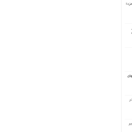
مزدا
های
ر
یر