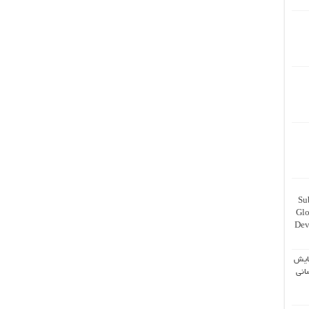
Su
Glo
Dev
ایش
انی