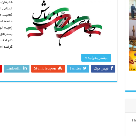
اسلامی ای
فعالیت خو
جامعه هما
زمینه خو
بسترهای 
نام اختص
گرفته ا
بیشتر بخوانید »
فیس بوک
Twitter
Stumbleupon
LinkedIn
Th