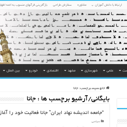
ارتباط با دانش آموزان
مشاوره
سفارش طراحی
بازآفرینی قرآنهای منسوب به ائمه اطهار
ست
علمی
شهرسازی
مشهد
اقتصادی
خودرو
بین الملل
خانه
سپس
برچسب:
جانا
بایگانی/آرشیو برچسب ها :
جانا
“جامعه اندیشه نهاد ایران” جانا فعالیت خود را آغاز
سیاسی