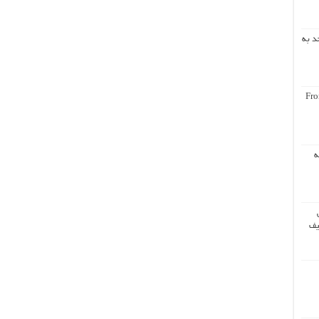
د به
Fro
ه
یف