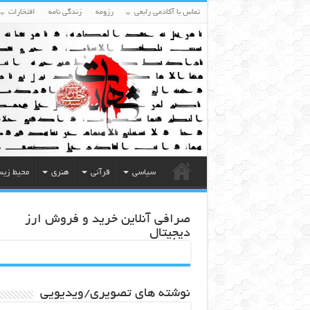
تماس با آکادمی رابعی
رزومه
زندگی نامه
افتخارات
سیاسی
قرآنی
هنری
محیط زی
صرافی آنلاین خرید و فروش ارز
دیجیتال
نوشته های تصویری/ویدیویی