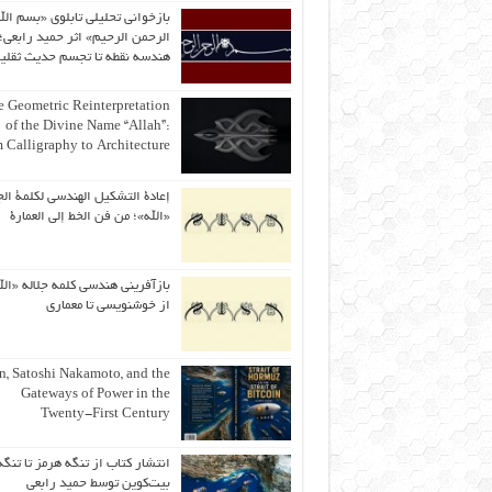
بازخوانی تحلیلی تابلوی «بسم الل
الرحمن الرحیم» اثر حمید رابعی؛ 
هندسه نقطه تا تجسم حدیث ثقلی
 Geometric Reinterpretation
of the Divine Name “Allah”:
 Calligraphy to Architecture
إعادة التشكيل الهندسي لكلمة الج
«الله»؛ من فن الخط إلى العمارة
بازآفرینی هندسی کلمه جلاله «الل
از خوشنویسی تا معماری
an, Satoshi Nakamoto, and the
Gateways of Power in the
Twenty-First Century
انتشار کتاب از تنگه هرمز تا تنگه
بیت‌کوین توسط حمید رابعی