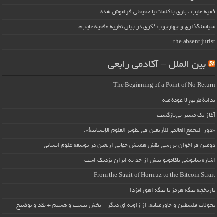
فقیه غایب ، بازی با کلمات یا حقیقتی فراموش شده
سیاستگذاری و چهارچوب فکری در بیان نظریه «فقیه غایب»
the absent jurist
بین الملل – آکادمی رابعی
The Beginning of a Point of No Return
بداية طريقٍ لا عودة منه
آغاز یک مسیر بی‌بازگشت
«دور التجمع العالمي للأربعين في تطوير العلوم الإنسانية».
دومین فراخوان بررسی نقش همایش جهانی اربعین در توسعه علوم انسانی
اشاره ساتوشی ناکاموتو بیش از حد به ایران نزدیک است
From the Strait of Hormuz to the Bitcoin Strait
تاریخچه تنگه هرمز یا تنگه اهورامزدا
تحولات فلسطین و خاورمیانه، از زاویه ای دیگر – بخش بیست و هشتم + نقد و توضیح