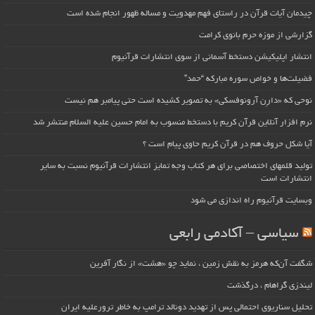
چیدمان آیات قرآن در راستای فهم مهدویت و مساله ظهور انجام شده است
گزارشی از موزه حرم بانوی کرامت
انتشار اپلیکیشن دستخط آسمانی از سوی انتشارات قرآنیوم
فضیلت‌ها و خواص سوره مبارکه “حمد”
نوحی که «دارِن آرونوفسکی» به تصویر کشیده است حتی پیامبر هم نیست
نرم افزار آنلاین قرآن کریم با دستخط منسوب به امام حسین علیه السلام منتشر شد
آیا شکل حروف هم در قرآن کریم حاوی پیام است ؟
تولید قلمهای اختصاصی برای هر کتاب وجه تمایز انتشارات قرآنیوم نسبت به سایر
انتشارات است
وبسایت قرآنیوم راه اندازی می شود
سیاسی – آکادمی رابعی
شگفت آن‌که هرمز به نقش زمین ، نماید چو «هشت» از نگار آفرین
لیندزی گراهام ، درگذشت
تحلیل سناریوی احتمالی پس از تهدید دونالد ترامپ به خاطر ترورعلیه ایران