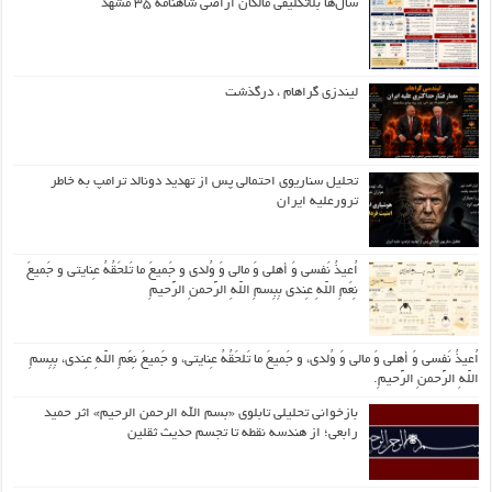
سال‌ها بلاتکلیفی مالکان اراضی شاهنامه ۳۵ مشهد
لیندزی گراهام ، درگذشت
تحلیل سناریوی احتمالی پس از تهدید دونالد ترامپ به خاطر
ترورعلیه ایران
اُعیذُ نَفسی وَ أهلی وَ مالی وَ وُلدی و جَمیعَ ما تَلحَقُهُ عِنایتی و جَمیعَ
نِعَمِ اللّهِ عِندی بِبِسمِ اللّهِ الرَّحمنِ الرَّحیمِ
اُعیذُ نَفسی وَ أهلی وَ مالی وَ وُلدی، و جَمیعَ ما تَلحَقُهُ عِنایتی، و جَمیعَ نِعَمِ اللّهِ عِندی، بِبِسمِ
اللّهِ الرَّحمنِ الرَّحیمِ.
بازخوانی تحلیلی تابلوی «بسم الله الرحمن الرحیم» اثر حمید
رابعی؛ از هندسه نقطه تا تجسم حدیث ثقلین