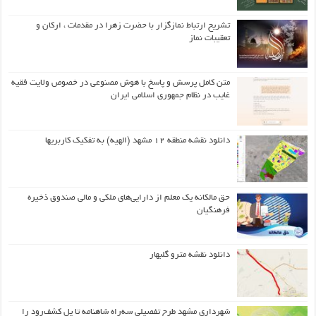
تشریح ارتباط نمازگزار با حضرت زهرا در مقدمات ، ارکان و
تعقیبات نماز
متن کامل پرسش و پاسخ با هوش مصنوعی در خصوص ولایت فقیه
غایب در نظام جمهوری اسلامی ایران
دانلود نقشه منطقه ۱۲ مشهد (الهیه) به تفکیک کاربریها
حق مالکانه یک معلم از دارایی‌های ملکی و مالی صندوق ذخیره
فرهنگیان
دانلود نقشه مترو گلبهار
شهرداری مشهد طرح تفصیلی سه‌راه شاهنامه تا پل کشف‌رود را