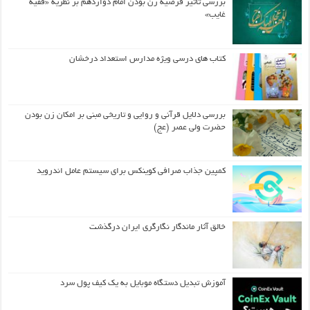
بررسی تأثیر فرضیه زن بودن امام دوازدهم بر نظریه «فقیه
غایب»
کتاب های درسی ویژه مدارس استعداد درخشان
بررسی دلایل قرآنی و روایی و تاریخی مبنی بر امکان زن بودن
حضرت ولی عصر (عج)
کمپین جذاب صرافی کوینکس برای سیستم عامل اندروید
خالق آثار ماندگار نگارگری ایران درگذشت
آموزش تبدیل دستگاه موبایل به یک کیف‌ پول سرد