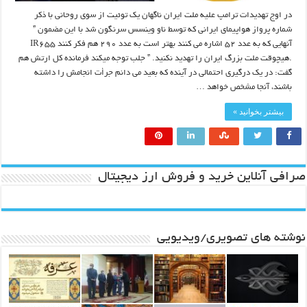
در اوج تهدیدات ترامپ علیه ملت ایران ناگهان یک توئیت از سوی روحانی با ذکر
شماره پرواز هواپیمای ایرانی که توسط ناو وینسس سرنگون شد با این مضمون ”
آنهایی که به عدد ۵۲ اشاره می کنند بهتر است به عدد ۲۹۰ هم فکر کنند IR۶۵۵
.هیچوقت ملت بزرگ ایران را تهدید نکنید. ” جلب توجه میکند فرمانده کل ارتش هم
گفت: در یک درگیری احتمالی در آینده که بعید می دانم جرأت انجامش را داشته
باشند، آنجا مشخص خواهد …
بیشتر بخوانید »
صرافی آنلاین خرید و فروش ارز دیجیتال
نوشته های تصویری/ویدیویی