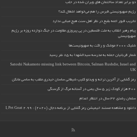
دو برابر تعداد ساختمان های ویران شده در حلب
رژیم صهیونیستی قبرس را هم می‌خواهد اشغال کند؟
تخریب قبور ائمه بقیع در نظر اهل سنت هیچ مبنایی ندارد
پیام رهبر انقلاب به ملت فلسطین در پی پیروزی مقاومت در جنگ دوازده روزه بر رژیم
صهیونیستی
شلیک ۲۰۰۰ موشک و راکت به صهیونیست‌ها
شمار قربانیان حمله به مدرسه سیدالشهدا به ۸۵ نفر رسید
Satoshi Nakamoto missing link between Bitcoin, Salman Rushdie, Israel and
UK
رمز گشایی از آخرین ترانه و ویدئو کلیپ شیطانی ساسان حیدری ملقب به ساسی مانکن
۴۰۰ هزار کودک زیر ۵ سال یمنی در آستانه مرگ از گرسنگی
سلمان رشدی ۳۲ سال در انتظار اعدام
دانلود و مشاهده مستند انیمیشن رمز گشایی از برنامه دجال (۲۰۲۰) : I, Pet Goat 2.99