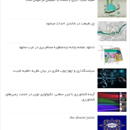
فقیه غایب ، بازی با کلمات یا حقیقتی فراموش شده
پل طبیعت در شاندیز احداث میشود
دانلود نقشه پایانه چندمنظوره مسافربری در غرب مشهد
سیاستگذاری و چهارچوب فکری در بیان نظریه «فقیه غایب»
آینده کشاورزی با لیزر سطحی: تکنولوژی نوین در خدمت زمین‌های
کشاورزی
the absent jurist