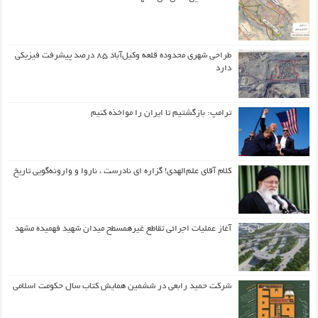
طراحی شهری محدوده قلعه وکیل‌آباد ۸۵ درصد پیشرفت فیزیکی
دارد
ترامپ: بازگشتیم تا ایران را مواخذه کنیم
کلام آقای علم‌الهدی! گزاره ای نادرست ، ناروا و وارونه‌گویی تاریخ
آغاز عملیات اجرائی تقاطع غیرهمسطح میدان شهید فهمیده مشهد
شرکت حمید رابعی در ششمین همایش کتاب سال حکومت اسلامی