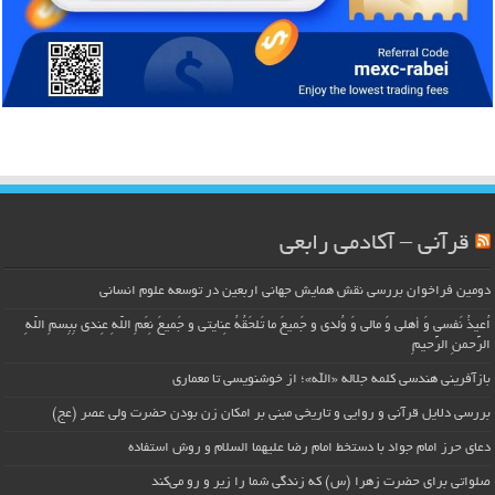
قرآنی – آکادمی رابعی
دومین فراخوان بررسی نقش همایش جهانی اربعین در توسعه علوم انسانی
اُعیذُ نَفسی وَ أهلی وَ مالی وَ وُلدی و جَمیعَ ما تَلحَقُهُ عِنایتی و جَمیعَ نِعَمِ اللّهِ عِندی بِبِسمِ اللّهِ
الرَّحمنِ الرَّحیمِ
بازآفرینی هندسی کلمه جلاله «الله»؛ از خوشنویسی تا معماری
بررسی دلایل قرآنی و روایی و تاریخی مبنی بر امکان زن بودن حضرت ولی عصر (عج)
دعای حرز امام جواد با دستخط امام رضا علیهما السلام و روش استفاده
صلواتی برای حضرت زهرا (س) که زندگی شما را زیر و رو می‌کند