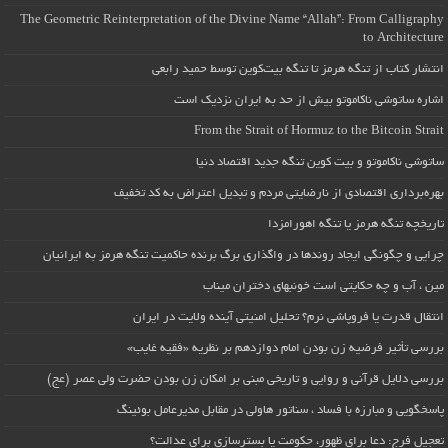
The Geometric Reinterpretation of the Divine Name “Allah”: From Calligraphy
to Architecture
انتشار کتاب از تنگه هرمز تا تنگه بیت‌کوین توسط حمید رابعی
اشاره ساتوشی ناکاموتو بیش از حد به ایران نزدیک است
From the Strait of Hormuz to the Bitcoin Strait
ساتوشی ناکاموتو و بیت کوین تنگه جدید اقتصاد دنیا
بهره‌برداری اقتصادی از نارضایتی مردم و تبدیل اعتراض به کد تخفیف
تاریخچه تنگه هرمز یا تنگه اهورامزدا
چرایی و چگونگی ایجاد روندها در واگذاری برگ برنده حاکمیت تنگه هرمز به ایرانیان
مین ، آب و چه حکایتی است خونبهای دختران میناب
انتقال قدرت یا فروپاشی نرم؟ تحلیل امنیتی آینده ولایت در ایران
بررسی تأثیر فرضیه زن بودن امام دوازدهم بر نظریه «فقیه غایب»
بررسی دلایل قرآنی و روایی و تاریخی مبنی بر امکان زن بودن حضرت ولی عصر (عج)
پاسخگویی و مبارزه با فساد ، سناتور هاولی در مقابل مدیرعامل بوئینگ
تعجیل فرج: دعا برای ظهور، حکومت یا بسترسازی برای عدالت؟