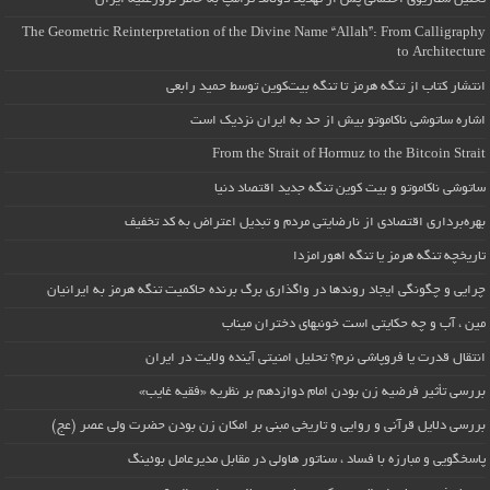
The Geometric Reinterpretation of the Divine Name “Allah”: From Calligraphy
to Architecture
انتشار کتاب از تنگه هرمز تا تنگه بیت‌کوین توسط حمید رابعی
اشاره ساتوشی ناکاموتو بیش از حد به ایران نزدیک است
From the Strait of Hormuz to the Bitcoin Strait
ساتوشی ناکاموتو و بیت کوین تنگه جدید اقتصاد دنیا
بهره‌برداری اقتصادی از نارضایتی مردم و تبدیل اعتراض به کد تخفیف
تاریخچه تنگه هرمز یا تنگه اهورامزدا
چرایی و چگونگی ایجاد روندها در واگذاری برگ برنده حاکمیت تنگه هرمز به ایرانیان
مین ، آب و چه حکایتی است خونبهای دختران میناب
انتقال قدرت یا فروپاشی نرم؟ تحلیل امنیتی آینده ولایت در ایران
بررسی تأثیر فرضیه زن بودن امام دوازدهم بر نظریه «فقیه غایب»
بررسی دلایل قرآنی و روایی و تاریخی مبنی بر امکان زن بودن حضرت ولی عصر (عج)
پاسخگویی و مبارزه با فساد ، سناتور هاولی در مقابل مدیرعامل بوئینگ