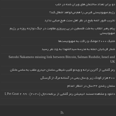
دو برابر تعداد ساختمان های ویران شده در حلب
رژیم صهیونیستی قبرس را هم می‌خواهد اشغال کند؟
تخریب قبور ائمه بقیع در نظر اهل سنت هیچ مبنایی ندارد
پیام رهبر انقلاب به ملت فلسطین در پی پیروزی مقاومت در جنگ دوازده روزه بر رژیم
صهیونیستی
شلیک ۲۰۰۰ موشک و راکت به صهیونیست‌ها
شمار قربانیان حمله به مدرسه سیدالشهدا به ۸۵ نفر رسید
Satoshi Nakamoto missing link between Bitcoin, Salman Rushdie, Israel and
UK
رمز گشایی از آخرین ترانه و ویدئو کلیپ شیطانی ساسان حیدری ملقب به ساسی مانکن
۴۰۰ هزار کودک زیر ۵ سال یمنی در آستانه مرگ از گرسنگی
سلمان رشدی ۳۲ سال در انتظار اعدام
دانلود و مشاهده مستند انیمیشن رمز گشایی از برنامه دجال (۲۰۲۰) : I, Pet Goat 2.99