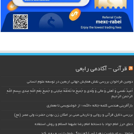
قرآنی – آکادمی رابعی
دومین فراخوان بررسی نقش همایش جهانی اربعین در توسعه علوم انسانی
اُعیذُ نَفسی وَ أهلی وَ مالی وَ وُلدی و جَمیعَ ما تَلحَقُهُ عِنایتی و جَمیعَ نِعَمِ اللّهِ عِندی بِبِسمِ اللّهِ
الرَّحمنِ الرَّحیمِ
بازآفرینی هندسی کلمه جلاله «الله»؛ از خوشنویسی تا معماری
بررسی دلایل قرآنی و روایی و تاریخی مبنی بر امکان زن بودن حضرت ولی عصر (عج)
دعای حرز امام جواد با دستخط امام رضا علیهما السلام و روش استفاده
صلواتی برای حضرت زهرا (س) که زندگی شما را زیر و رو می‌کند