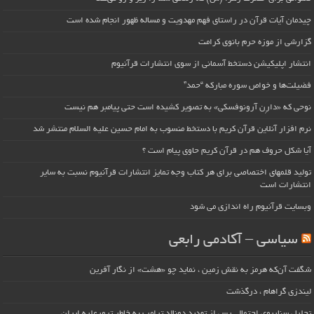
چیدمان آیات قرآن در راستای فهم مهدویت و مساله ظهور انجام شده است
گزارشی از موزه حرم بانوی کرامت
انتشار اپلیکیشن دستخط آسمانی از سوی انتشارات قرآنیوم
فضیلت‌ها و خواص سوره مبارکه “حمد”
نوحی که «دارِن آرونوفسکی» به تصویر کشیده است حتی پیامبر هم نیست
نرم افزار آنلاین قرآن کریم با دستخط منسوب به امام حسین علیه السلام منتشر شد
آیا شکل حروف هم در قرآن کریم حاوی پیام است ؟
تولید قلمهای اختصاصی برای هر کتاب وجه تمایز انتشارات قرآنیوم نسبت به سایر
انتشارات است
وبسایت قرآنیوم راه اندازی می شود
سیاسی – آکادمی رابعی
شگفت آن‌که هرمز به نقش زمین ، نماید چو «هشت» از نگار آفرین
لیندزی گراهام ، درگذشت
تحلیل سناریوی احتمالی پس از تهدید دونالد ترامپ به خاطر ترورعلیه ایران