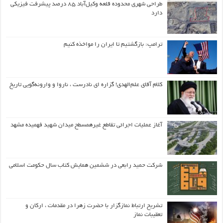
طراحی شهری محدوده قلعه وکیل‌آباد ۸۵ درصد پیشرفت فیزیکی
دارد
ترامپ: بازگشتیم تا ایران را مواخذه کنیم
کلام آقای علم‌الهدی! گزاره ای نادرست ، ناروا و وارونه‌گویی تاریخ
آغاز عملیات اجرائی تقاطع غیرهمسطح میدان شهید فهمیده مشهد
شرکت حمید رابعی در ششمین همایش کتاب سال حکومت اسلامی
تشریح ارتباط نمازگزار با حضرت زهرا در مقدمات ، ارکان و
تعقیبات نماز