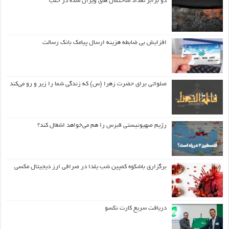
دو برابر تعداد ساختمان های ویران شده در حلب
افزایش بی ضابطه هزینه ارسال پیامک بانک رسالت
صلواتی برای حضرت زهرا (س) که زندگی شما را زیر و رو می‌کند
رژیم صهیونیستی قبرس را هم می‌خواهد اشغال کند؟
برگزاری باشکوه کمپین شب یلدا در صرافی ارز دیجیتال مکسی
دریافت سریع کارت نکسو