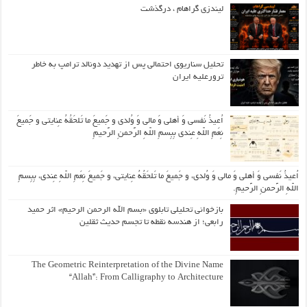
لیندزی گراهام ، درگذشت
تحلیل سناریوی احتمالی پس از تهدید دونالد ترامپ به خاطر
ترورعلیه ایران
اُعیذُ نَفسی وَ أهلی وَ مالی وَ وُلدی و جَمیعَ ما تَلحَقُهُ عِنایتی و جَمیعَ
نِعَمِ اللّهِ عِندی بِبِسمِ اللّهِ الرَّحمنِ الرَّحیمِ
اُعیذُ نَفسی وَ أهلی وَ مالی وَ وُلدی، و جَمیعَ ما تَلحَقُهُ عِنایتی، و جَمیعَ نِعَمِ اللّهِ عِندی، بِبِسمِ
اللّهِ الرَّحمنِ الرَّحیمِ.
بازخوانی تحلیلی تابلوی «بسم الله الرحمن الرحیم» اثر حمید
رابعی؛ از هندسه نقطه تا تجسم حدیث ثقلین
The Geometric Reinterpretation of the Divine Name
“Allah”: From Calligraphy to Architecture