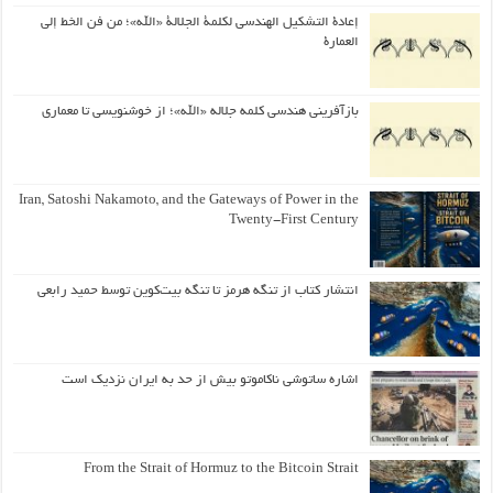
إعادة التشكيل الهندسي لكلمة الجلالة «الله»؛ من فن الخط إلى
العمارة
بازآفرینی هندسی کلمه جلاله «الله»؛ از خوشنویسی تا معماری
Iran, Satoshi Nakamoto, and the Gateways of Power in the
Twenty-First Century
انتشار کتاب از تنگه هرمز تا تنگه بیت‌کوین توسط حمید رابعی
اشاره ساتوشی ناکاموتو بیش از حد به ایران نزدیک است
From the Strait of Hormuz to the Bitcoin Strait