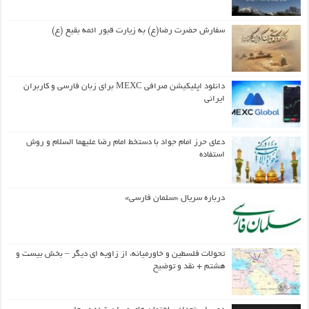
سفارش حضرت رضا(ع) به زیارت قبور ائمه بقیع (ع)
دانلود اپلیکیشن صرافی MEXC برای زبان فارسی و کاربران
ایرانی
دعای حرز امام جواد با دستخط امام رضا علیهما السلام و روش
استفاده
درباره سریال «سلمان فارسی»
تحولات فلسطین و خاورمیانه، از زاویه ای دیگر – بخش بیست و
هشتم + نقد و توضیح