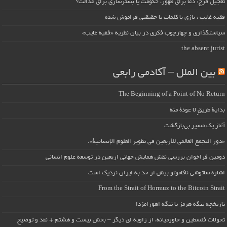
تعجیل فرج: دعا برای ظهور، حکومت یا بسترسازی برای عدالت؟
فقیه غایب ، بازی با کلمات یا حقیقتی فراموش شده
سیاستگذاری و چهارچوب فکری در بیان نظریه «فقیه غایب»
the absent jurist
بین الملل – آکادمی رابعی
The Beginning of a Point of No Return
بداية طريقٍ لا عودة منه
آغاز یک مسیر بی‌بازگشت
«دور التجمع العالمي للأربعين في تطوير العلوم الإنسانية».
دومین فراخوان بررسی نقش همایش جهانی اربعین در توسعه علوم انسانی
اشاره ساتوشی ناکاموتو بیش از حد به ایران نزدیک است
From the Strait of Hormuz to the Bitcoin Strait
تاریخچه تنگه هرمز یا تنگه اهورامزدا
تحولات فلسطین و خاورمیانه، از زاویه ای دیگر – بخش بیست و هشتم + نقد و توضیح