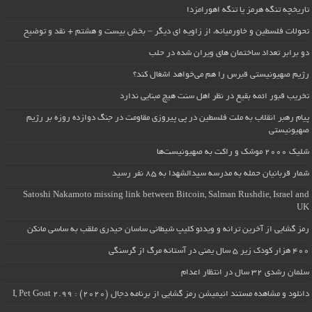
تاریخچه تنگه هرمز یا تنگه اهورامزدا
تحولات فلسطین و خاورمیانه، از زاویه ای دیگر – بخش بیست و هشتم + نقد و توضیح
دو برابر تعداد ساختمان های ویران شده در حلب
رژیم صهیونیستی قبرس را هم می‌خواهد اشغال کند؟
تخریب قبور ائمه بقیع در نظر اهل سنت هیچ مبنایی ندارد
پیام رهبر انقلاب به ملت فلسطین در پی پیروزی مقاومت در جنگ دوازده روزه بر رژیم
صهیونیستی
شلیک ۲۰۰۰ موشک و راکت به صهیونیست‌ها
شمار قربانیان حمله به مدرسه سیدالشهدا به ۸۵ نفر رسید
Satoshi Nakamoto missing link between Bitcoin, Salman Rushdie, Israel and
UK
رمز گشایی از آخرین ترانه و ویدئو کلیپ شیطانی ساسان حیدری ملقب به ساسی مانکن
۴۰۰ هزار کودک زیر ۵ سال یمنی در آستانه مرگ از گرسنگی
سلمان رشدی ۳۲ سال در انتظار اعدام
دانلود و مشاهده مستند انیمیشن رمز گشایی از برنامه دجال (۲۰۲۰) : I, Pet Goat 2.99