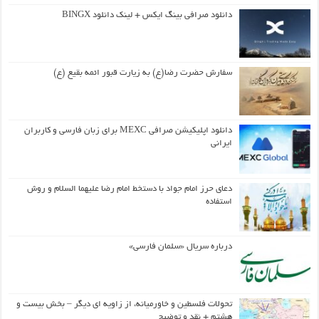
دانلود صرافی بینگ ایکس + لینک دانلود BINGX
سفارش حضرت رضا(ع) به زیارت قبور ائمه بقیع (ع)
دانلود اپلیکیشن صرافی MEXC برای زبان فارسی و کاربران
ایرانی
دعای حرز امام جواد با دستخط امام رضا علیهما السلام و روش
استفاده
درباره سریال «سلمان فارسی»
تحولات فلسطین و خاورمیانه، از زاویه ای دیگر – بخش بیست و
هشتم + نقد و توضیح