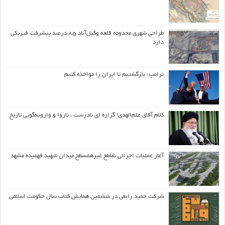
طراحی شهری محدوده قلعه وکیل‌آباد ۸۵ درصد پیشرفت فیزیکی
دارد
ترامپ: بازگشتیم تا ایران را مواخذه کنیم
کلام آقای علم‌الهدی! گزاره ای نادرست ، ناروا و وارونه‌گویی تاریخ
آغاز عملیات اجرائی تقاطع غیرهمسطح میدان شهید فهمیده مشهد
شرکت حمید رابعی در ششمین همایش کتاب سال حکومت اسلامی