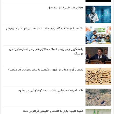
هوش مصنوعی و ارز دیجیتال
تکریم مقام معلم: نگاهی نو به استانداردسازی آموزش و پرورش
پاسخگویی و مبارزه با فساد ، سناتور هاولی در مقابل مدیرعامل
بوئینگ
تعجیل فرج: دعا برای ظهور، حکومت یا بسترسازی برای عدالت؟
باند قدرتمند مافیایی پشت صحنه کوهخواری در مشهد
فقیه غایب ، بازی با کلمات یا حقیقتی فراموش شده