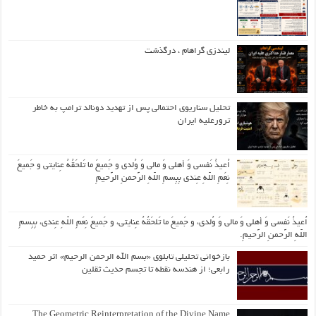
لیندزی گراهام ، درگذشت
تحلیل سناریوی احتمالی پس از تهدید دونالد ترامپ به خاطر
ترورعلیه ایران
اُعیذُ نَفسی وَ أهلی وَ مالی وَ وُلدی و جَمیعَ ما تَلحَقُهُ عِنایتی و جَمیعَ
نِعَمِ اللّهِ عِندی بِبِسمِ اللّهِ الرَّحمنِ الرَّحیمِ
اُعیذُ نَفسی وَ أهلی وَ مالی وَ وُلدی، و جَمیعَ ما تَلحَقُهُ عِنایتی، و جَمیعَ نِعَمِ اللّهِ عِندی، بِبِسمِ
اللّهِ الرَّحمنِ الرَّحیمِ.
بازخوانی تحلیلی تابلوی «بسم الله الرحمن الرحیم» اثر حمید
رابعی؛ از هندسه نقطه تا تجسم حدیث ثقلین
The Geometric Reinterpretation of the Divine Name