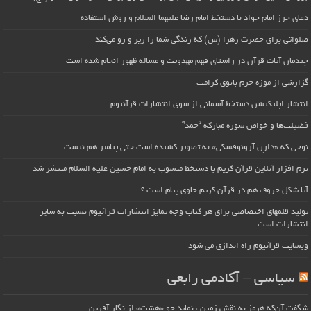
دعای حرز امام جواد با دستخط امام رضا علیهما السلام و روش استفاده
صلواتی برای حضرت زهرا (س) که زندگی شما را زیر و رو می‌کند
چیدمان آیات قرآن در راستای فهم مهدویت و مساله ظهور انجام شده است
گزارشی از موزه حرم بانوی کرامت
انتشار اپلیکیشن دستخط آسمانی از سوی انتشارات قرآنیوم
فضیلت‌ها و خواص سوره مبارکه “حمد”
نوحی که «دارِن آرونوفسکی» به تصویر کشیده است حتی پیامبر هم نیست
نرم افزار آنلاین قرآن کریم با دستخط منسوب به امام حسین علیه السلام منتشر شد
آیا شکل حروف هم در قرآن کریم حاوی پیام است ؟
تولید قلمهای اختصاصی برای هر کتاب وجه تمایز انتشارات قرآنیوم نسبت به سایر
انتشارات است
وبسایت قرآنیوم راه اندازی می شود
سیاسی – آکادمی رابعی
شگفت آن‌که هرمز به نقش زمین ، نماید چو «هشت» از نگار آفرین