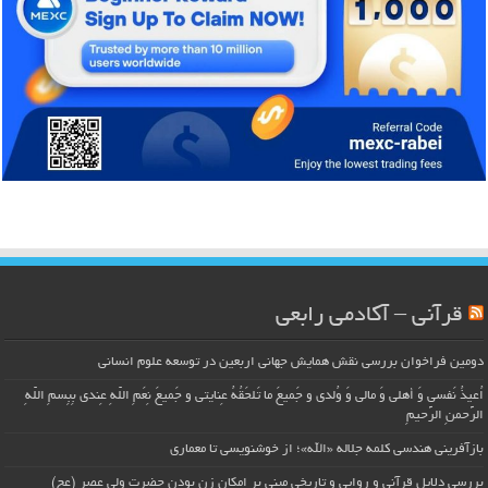
قرآنی – آکادمی رابعی
دومین فراخوان بررسی نقش همایش جهانی اربعین در توسعه علوم انسانی
اُعیذُ نَفسی وَ أهلی وَ مالی وَ وُلدی و جَمیعَ ما تَلحَقُهُ عِنایتی و جَمیعَ نِعَمِ اللّهِ عِندی بِبِسمِ اللّهِ
الرَّحمنِ الرَّحیمِ
بازآفرینی هندسی کلمه جلاله «الله»؛ از خوشنویسی تا معماری
بررسی دلایل قرآنی و روایی و تاریخی مبنی بر امکان زن بودن حضرت ولی عصر (عج)