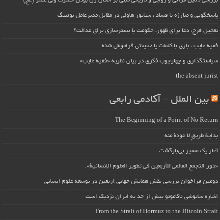
بررسی دلایل قرآنی و روایی و تاریخی مبنی بر امکان زن بودن حضرت ولی عصر (عج)
پاسخگویی و مبارزه با فساد ، سناتور هاولی در مقابل مدیرعامل بوئینگ
تعجیل فرج: دعا برای ظهور، حکومت یا بسترسازی برای عدالت؟
فقیه غایب ، بازی با کلمات یا حقیقتی فراموش شده
سیاستگذاری و چهارچوب فکری در بیان نظریه «فقیه غایب»
the absent jurist
بین الملل – آکادمی رابعی
The Beginning of a Point of No Return
بداية طريقٍ لا عودة منه
آغاز یک مسیر بی‌بازگشت
«دور التجمع العالمي للأربعين في تطوير العلوم الإنسانية».
دومین فراخوان بررسی نقش همایش جهانی اربعین در توسعه علوم انسانی
اشاره ساتوشی ناکاموتو بیش از حد به ایران نزدیک است
From the Strait of Hormuz to the Bitcoin Strait