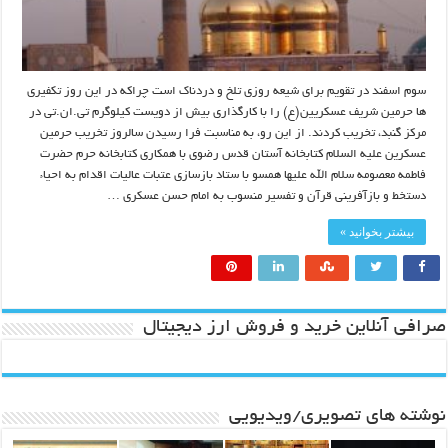
سوم اسفند در تقویم برای شیعه روزی تلخ و دردناک است چراکه در این روز تکفیری
ها حرمین شریف عسکریین(ع) را با کارگذاری بیش از دویست کیلوگرم تی.ان.تی در
مرکز گنبد، تخریب کردند. از این رو، به مناسبت فرا رسیدن سالروز تخریب حرمین
عسکرین علیه السلام کتابخانه آستان قدس رضوی با همکاری کتابخانه حرم حضرت
فاطمه معصومه سلام الله علیها همسو با ستاد بازسازی عتبات عالیات اقدام به احیاء
دستخط و بازآفرینی قرآن و تفسیر منسوب به امام حسن عسکری …
بیشتر بخوانید »
صرافی آنلاین خرید و فروش ارز دیجیتال
نوشته های تصویری/ویدیویی