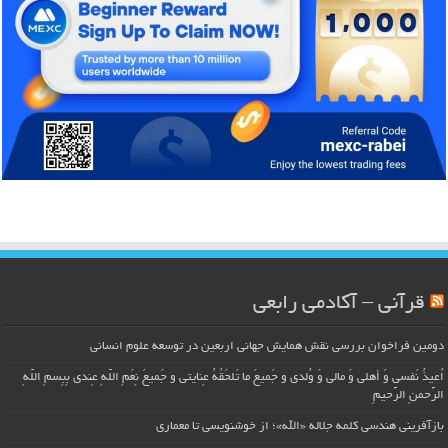
قرآنی – آکادمی رابعی
دومین فراخوان بررسی نقش همایش جهانی اربعین در توسعه علوم انسانی
اُعیذُ نَفسی وَ أهلی وَ مالی وَ وُلدی و جَمیعَ ما تَلحَقُهُ عِنایتی و جَمیعَ نِعَمِ اللّهِ عِندی بِبِسمِ اللّهِ
الرَّحمنِ الرَّحیمِ
بازآفرینی هندسی کلمه جلاله «الله»؛ از خوشنویسی تا معماری