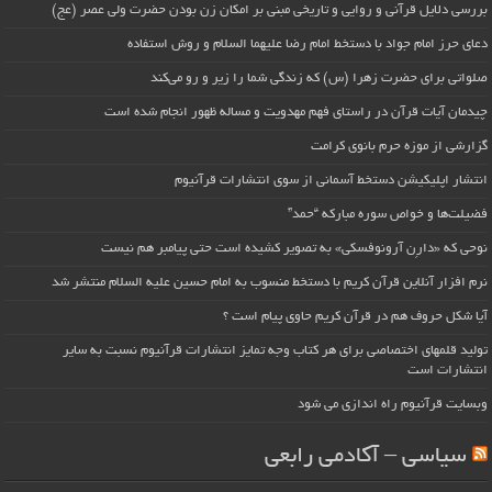
بررسی دلایل قرآنی و روایی و تاریخی مبنی بر امکان زن بودن حضرت ولی عصر (عج)
دعای حرز امام جواد با دستخط امام رضا علیهما السلام و روش استفاده
صلواتی برای حضرت زهرا (س) که زندگی شما را زیر و رو می‌کند
چیدمان آیات قرآن در راستای فهم مهدویت و مساله ظهور انجام شده است
گزارشی از موزه حرم بانوی کرامت
انتشار اپلیکیشن دستخط آسمانی از سوی انتشارات قرآنیوم
فضیلت‌ها و خواص سوره مبارکه “حمد”
نوحی که «دارِن آرونوفسکی» به تصویر کشیده است حتی پیامبر هم نیست
نرم افزار آنلاین قرآن کریم با دستخط منسوب به امام حسین علیه السلام منتشر شد
آیا شکل حروف هم در قرآن کریم حاوی پیام است ؟
تولید قلمهای اختصاصی برای هر کتاب وجه تمایز انتشارات قرآنیوم نسبت به سایر
انتشارات است
وبسایت قرآنیوم راه اندازی می شود
سیاسی – آکادمی رابعی