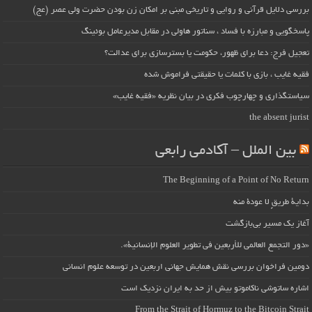
بررسی دلایل قرآنی و روایی و تاریخی مبنی بر امکان زن بودن حضرت ولی عصر (عج)
پاسخگویی و مبارزه با فساد ، سناتور هاولی در مقابل مدیرعامل بوئینگ
تعجیل فرج: دعا برای ظهور، حکومت یا بسترسازی برای عدالت؟
فقیه غایب ، بازی با کلمات یا حقیقتی فراموش شده
سیاستگذاری و چهارچوب فکری در بیان نظریه «فقیه غایب»
the absent jurist
بین الملل – آکادمی رابعی
The Beginning of a Point of No Return
بداية طريقٍ لا عودة منه
آغاز یک مسیر بی‌بازگشت
«دور التجمع العالمي للأربعين في تطوير العلوم الإنسانية».
دومین فراخوان بررسی نقش همایش جهانی اربعین در توسعه علوم انسانی
اشاره ساتوشی ناکاموتو بیش از حد به ایران نزدیک است
From the Strait of Hormuz to the Bitcoin Strait