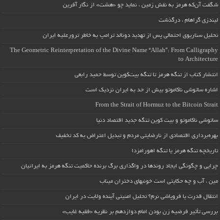
شگفت آن‌که هرمز به نقش زمین ، نماید چو «هشت» از نگار آفرین
لیندزی گراهام ، درگذشت
تحلیل سناریوی احتمالی پس از تهدید دونالد ترامپ به خاطر ترورعلیه ایران
The Geometric Reinterpretation of the Divine Name “Allah”: From Calligraphy
to Architecture
انتشار کتاب از تنگه هرمز تا تنگه بیت‌کوین توسط حمید رابعی
اشاره ساتوشی ناکاموتو بیش از حد به ایران نزدیک است
From the Strait of Hormuz to the Bitcoin Strait
ساتوشی ناکاموتو و بیت کوین تنگه جدید اقتصاد دنیا
بهره‌برداری اقتصادی از نارضایتی مردم و تبدیل اعتراض به کد تخفیف
تاریخچه تنگه هرمز یا تنگه اهورامزدا
چرایی و چگونگی ایجاد روندها در واگذاری برگ برنده حاکمیت تنگه هرمز به ایرانیان
مین ، آب و چه حکایتی است خونبهای دختران میناب
انتقال قدرت یا فروپاشی نرم؟ تحلیل امنیتی آینده ولایت در ایران
بررسی تأثیر فرضیه زن بودن امام دوازدهم بر نظریه «فقیه غایب»