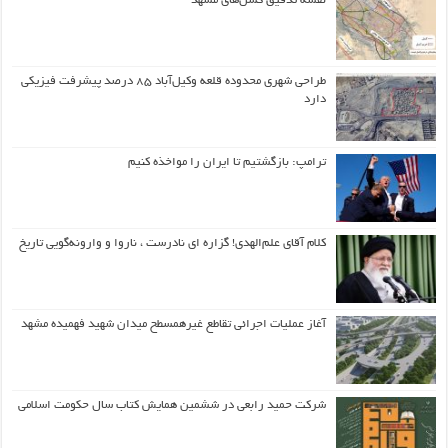
نقشه تدقیق گسل‌های مشهد
طراحی شهری محدوده قلعه وکیل‌آباد ۸۵ درصد پیشرفت فیزیکی
دارد
ترامپ: بازگشتیم تا ایران را مواخذه کنیم
کلام آقای علم‌الهدی! گزاره ای نادرست ، ناروا و وارونه‌گویی تاریخ
آغاز عملیات اجرائی تقاطع غیرهمسطح میدان شهید فهمیده مشهد
شرکت حمید رابعی در ششمین همایش کتاب سال حکومت اسلامی