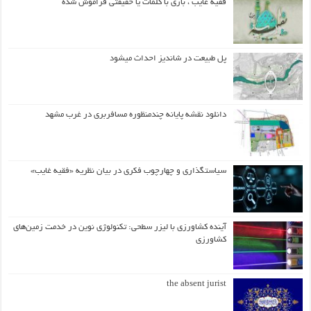
فقیه غایب ، بازی با کلمات یا حقیقتی فراموش شده
پل طبیعت در شاندیز احداث میشود
دانلود نقشه پایانه چندمنظوره مسافربری در غرب مشهد
سیاستگذاری و چهارچوب فکری در بیان نظریه «فقیه غایب»
آینده کشاورزی با لیزر سطحی: تکنولوژی نوین در خدمت زمین‌های
کشاورزی
the absent jurist