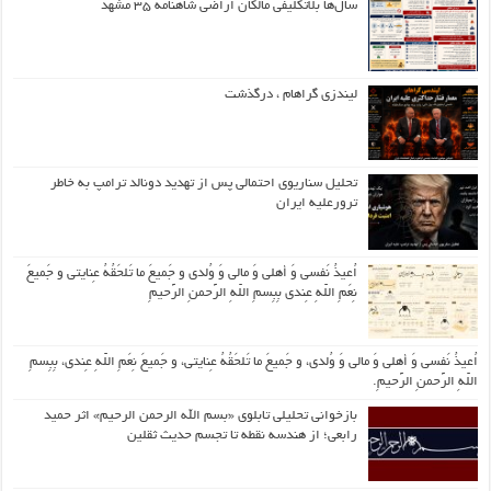
سال‌ها بلاتکلیفی مالکان اراضی شاهنامه ۳۵ مشهد
لیندزی گراهام ، درگذشت
تحلیل سناریوی احتمالی پس از تهدید دونالد ترامپ به خاطر
ترورعلیه ایران
اُعیذُ نَفسی وَ أهلی وَ مالی وَ وُلدی و جَمیعَ ما تَلحَقُهُ عِنایتی و جَمیعَ
نِعَمِ اللّهِ عِندی بِبِسمِ اللّهِ الرَّحمنِ الرَّحیمِ
اُعیذُ نَفسی وَ أهلی وَ مالی وَ وُلدی، و جَمیعَ ما تَلحَقُهُ عِنایتی، و جَمیعَ نِعَمِ اللّهِ عِندی، بِبِسمِ
اللّهِ الرَّحمنِ الرَّحیمِ.
بازخوانی تحلیلی تابلوی «بسم الله الرحمن الرحیم» اثر حمید
رابعی؛ از هندسه نقطه تا تجسم حدیث ثقلین