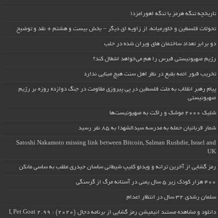
تاریخچه تنگه هرمز یا تنگه اهورامزدا
تحولات فلسطین و خاورمیانه، از زاویه ای دیگر – بخش بیست و هشتم + نقد و توضیح
دو برابر تعداد ساختمان های ویران شده در حلب
رژیم صهیونیستی قبرس را هم می‌خواهد اشغال کند؟
تخریب قبور ائمه بقیع در نظر اهل سنت هیچ مبنایی ندارد
پیام رهبر انقلاب به ملت فلسطین در پی پیروزی مقاومت در جنگ دوازده روزه بر رژیم
صهیونیستی
شلیک ۲۰۰۰ موشک و راکت به صهیونیست‌ها
شمار قربانیان حمله به مدرسه سیدالشهدا به ۸۵ نفر رسید
Satoshi Nakamoto missing link between Bitcoin, Salman Rushdie, Israel and
UK
رمز گشایی از آخرین ترانه و ویدئو کلیپ شیطانی ساسان حیدری ملقب به ساسی مانکن
۴۰۰ هزار کودک زیر ۵ سال یمنی در آستانه مرگ از گرسنگی
سلمان رشدی ۳۲ سال در انتظار اعدام
دانلود و مشاهده مستند انیمیشن رمز گشایی از برنامه دجال (۲۰۲۰) : I, Pet Goat 2.99