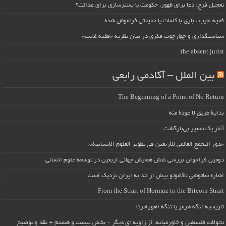
تعجیل فرج: دعا برای ظهور، حکومت یا بسترسازی برای عدالت؟
فقیه غایب ، بازی با کلمات یا حقیقتی فراموش شده
سیاستگذاری و چهارچوب فکری در بیان نظریه «فقیه غایب»
the absent jurist
بین الملل – آکادمی رابعی
The Beginning of a Point of No Return
بداية طريقٍ لا عودة منه
آغاز یک مسیر بی‌بازگشت
«دور التجمع العالمي للأربعين في تطوير العلوم الإنسانية».
دومین فراخوان بررسی نقش همایش جهانی اربعین در توسعه علوم انسانی
اشاره ساتوشی ناکاموتو بیش از حد به ایران نزدیک است
From the Strait of Hormuz to the Bitcoin Strait
تاریخچه تنگه هرمز یا تنگه اهورامزدا
تحولات فلسطین و خاورمیانه، از زاویه ای دیگر – بخش بیست و هشتم + نقد و توضیح