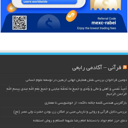
قرآنی – آکادمی رابعی
دومین فراخوان بررسی نقش همایش جهانی اربعین در توسعه علوم انسانی
اُعیذُ نَفسی وَ أهلی وَ مالی وَ وُلدی و جَمیعَ ما تَلحَقُهُ عِنایتی و جَمیعَ نِعَمِ اللّهِ عِندی بِبِسمِ اللّهِ
الرَّحمنِ الرَّحیمِ
بازآفرینی هندسی کلمه جلاله «الله»؛ از خوشنویسی تا معماری
بررسی دلایل قرآنی و روایی و تاریخی مبنی بر امکان زن بودن حضرت ولی عصر (عج)
دعای حرز امام جواد با دستخط امام رضا علیهما السلام و روش استفاده