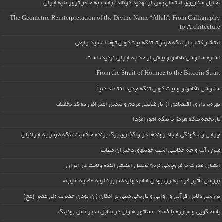
تحلیل سناریوی احتمالی پس از تهدید دونالد ترامپ به خاطر ترورعلیه ایران
The Geometric Reinterpretation of the Divine Name “Allah”: From Calligraphy
to Architecture
انتشار کتاب از تنگه هرمز تا تنگه بیت‌کوین توسط حمید رابعی
اشاره ساتوشی ناکاموتو بیش از حد به ایران نزدیک است
From the Strait of Hormuz to the Bitcoin Strait
ساتوشی ناکاموتو و بیت کوین تنگه جدید اقتصاد دنیا
بهره‌برداری اقتصادی از نارضایتی مردم و تبدیل اعتراض به کد تخفیف
تاریخچه تنگه هرمز یا تنگه اهورامزدا
چرایی و چگونگی ایجاد روندها در واگذاری برگ برنده حاکمیت تنگه هرمز به ایرانیان
مین ، آب و چه حکایتی است خونبهای دختران میناب
انتقال قدرت یا فروپاشی نرم؟ تحلیل امنیتی آینده ولایت در ایران
بررسی تأثیر فرضیه زن بودن امام دوازدهم بر نظریه «فقیه غایب»
بررسی دلایل قرآنی و روایی و تاریخی مبنی بر امکان زن بودن حضرت ولی عصر (عج)
پاسخگویی و مبارزه با فساد ، سناتور هاولی در مقابل مدیرعامل بوئینگ