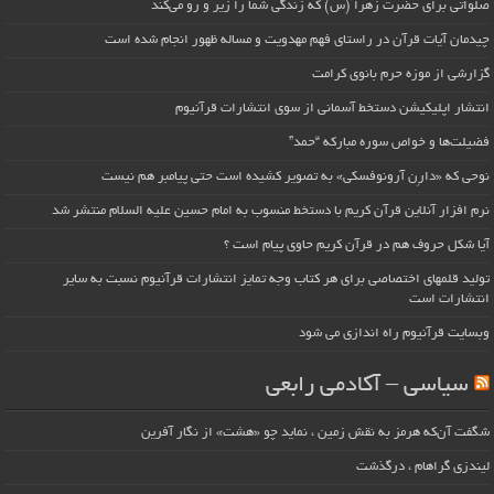
صلواتی برای حضرت زهرا (س) که زندگی شما را زیر و رو می‌کند
چیدمان آیات قرآن در راستای فهم مهدویت و مساله ظهور انجام شده است
گزارشی از موزه حرم بانوی کرامت
انتشار اپلیکیشن دستخط آسمانی از سوی انتشارات قرآنیوم
فضیلت‌ها و خواص سوره مبارکه “حمد”
نوحی که «دارِن آرونوفسکی» به تصویر کشیده است حتی پیامبر هم نیست
نرم افزار آنلاین قرآن کریم با دستخط منسوب به امام حسین علیه السلام منتشر شد
آیا شکل حروف هم در قرآن کریم حاوی پیام است ؟
تولید قلمهای اختصاصی برای هر کتاب وجه تمایز انتشارات قرآنیوم نسبت به سایر
انتشارات است
وبسایت قرآنیوم راه اندازی می شود
سیاسی – آکادمی رابعی
شگفت آن‌که هرمز به نقش زمین ، نماید چو «هشت» از نگار آفرین
لیندزی گراهام ، درگذشت