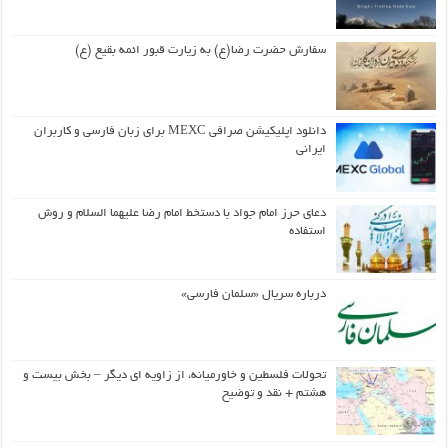
سفارش حضرت رضا(ع) به زیارت قبور ائمه بقیع (ع)
دانلود اپلیکیشن صرافی MEXC برای زبان فارسی و کاربران
ایرانی
دعای حرز امام جواد با دستخط امام رضا علیهما السلام و روش
استفاده
درباره سریال «سلمان فارسی»
تحولات فلسطین و خاورمیانه، از زاویه ای دیگر – بخش بیست و
هشتم + نقد و توضیح