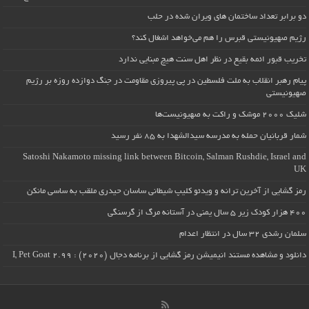
دو برابر تعداد ساختمان های ویران شده در حلب
رژیم صهیونیستی قبرس را هم می‌خواهد اشغال کند؟
تخریب قبور ائمه بقیع در نظر اهل سنت هیچ مبنایی ندارد
پیام رهبر انقلاب به ملت فلسطین در پی پیروزی مقاومت در جنگ دوازده روزه بر رژیم
صهیونیستی
شلیک ۲۰۰۰ موشک و راکت به صهیونیست‌ها
شمار قربانیان حمله به مدرسه سیدالشهدا به ۸۵ نفر رسید
Satoshi Nakamoto missing link between Bitcoin, Salman Rushdie, Israel and
UK
رمز گشایی از آخرین ترانه و ویدئو کلیپ شیطانی ساسان حیدری ملقب به ساسی مانکن
۴۰۰ هزار کودک زیر ۵ سال یمنی در آستانه مرگ از گرسنگی
سلمان رشدی ۳۲ سال در انتظار اعدام
دانلود و مشاهده مستند انیمیشن رمز گشایی از برنامه دجال (۲۰۲۰) : I, Pet Goat 2.99