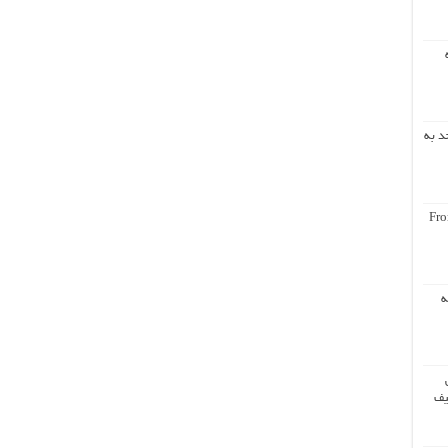
د به
Fro
ه
یف