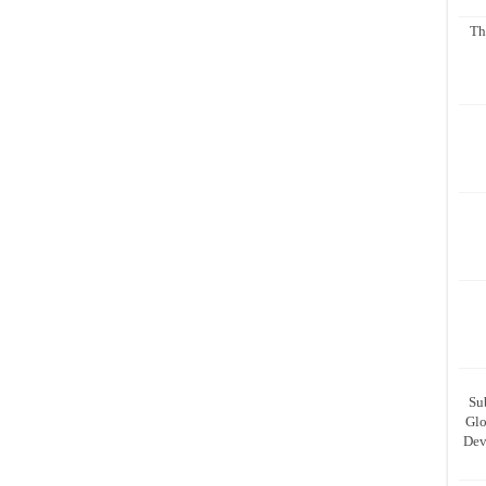
Th
Su
Glo
Dev