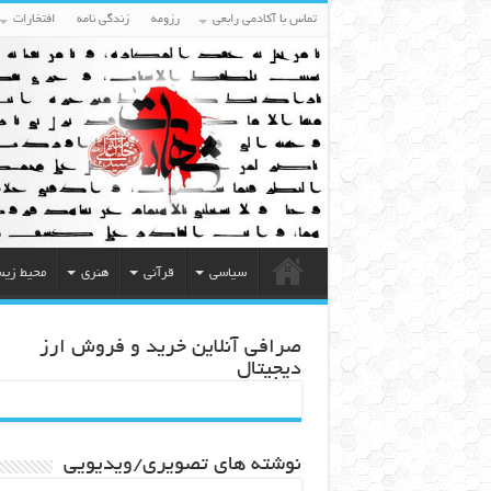
تماس با آکادمی رابعی
رزومه
زندگی نامه
افتخارات
سیاسی
قرآنی
هنری
محیط زی
صرافی آنلاین خرید و فروش ارز
دیجیتال
نوشته های تصویری/ویدیویی