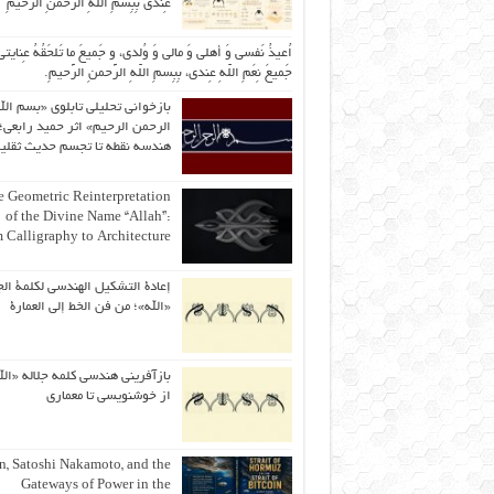
عِندی بِبِسمِ اللّهِ الرَّحمنِ الرَّحیمِ
اُعیذُ نَفسی وَ أهلی وَ مالی وَ وُلدی، و جَمیعَ ما تَلحَقُهُ عِنایتی
جَمیعَ نِعَمِ اللّهِ عِندی، بِبِسمِ اللّهِ الرَّحمنِ الرَّحیمِ.
بازخوانی تحلیلی تابلوی «بسم الل
الرحمن الرحیم» اثر حمید رابعی؛ 
هندسه نقطه تا تجسم حدیث ثقلی
 Geometric Reinterpretation
of the Divine Name “Allah”:
 Calligraphy to Architecture
إعادة التشكيل الهندسي لكلمة الج
«الله»؛ من فن الخط إلى العمارة
بازآفرینی هندسی کلمه جلاله «الل
از خوشنویسی تا معماری
an, Satoshi Nakamoto, and the
Gateways of Power in the