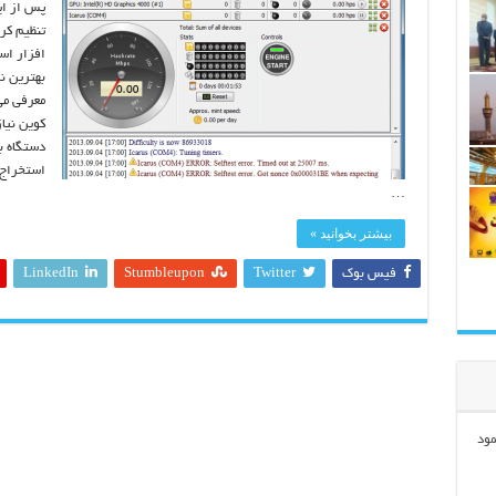
پس از ای
تنظیم کر
افزار اس
معرفی می
کوین نیا
دستگاه ب
استخراج ج
…
بیشتر بخوانید »
فیس بوک
Twitter
Stumbleupon
LinkedIn
مود