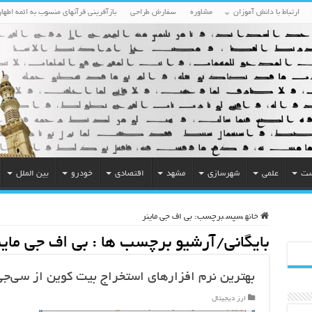
ارتباط با دانش آموزان
مشاوره
سفارش طراحی
بازآفرینی قرآنهای منسوب به ائمه اطهار
ست
علمی
شهرسازی
مشهد
اقتصادی
خودرو
بین الملل
خانه
سپس
برچسب:
بی اف جی ماینر
بایگانی/آرشیو برچسب ها :
بی اف جی ماین
بهترین نرم افزارهای استخراج بیت کوین از سی‌جی‌م
ارز دیجیتال