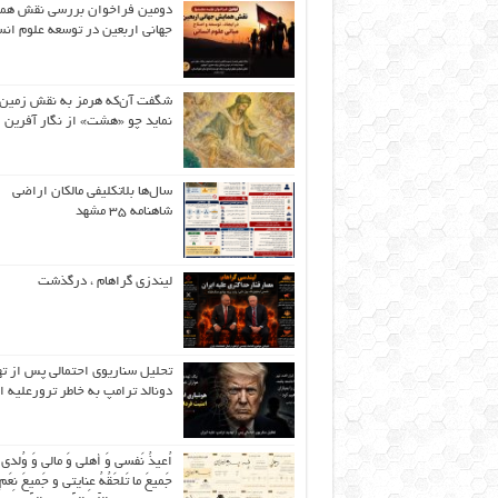
دومین فراخوان بررسی نقش هم
جهانی اربعین در توسعه علوم انس
شگفت آن‌که هرمز به نقش زمین 
نماید چو «هشت» از نگار آفرین
سال‌ها بلاتکلیفی مالکان اراضی
شاهنامه ۳۵ مشهد
لیندزی گراهام ، درگذشت
تحلیل سناریوی احتمالی پس از ت
دونالد ترامپ به خاطر ترورعلیه ا
اُعیذُ نَفسی وَ أهلی وَ مالی وَ وُلدی
جَمیعَ ما تَلحَقُهُ عِنایتی و جَمیعَ نِعَمِ 