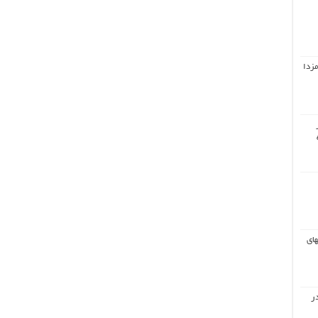
مزدا
های
ر