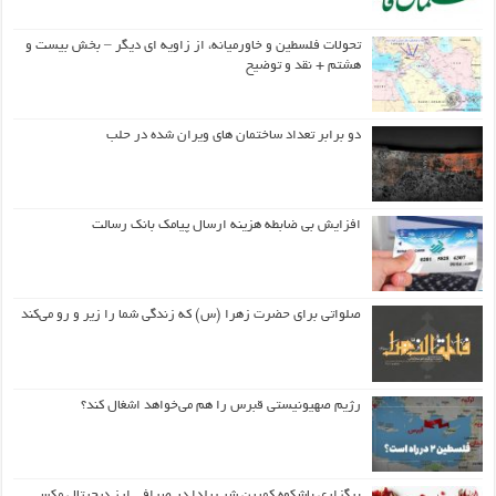
تحولات فلسطین و خاورمیانه، از زاویه ای دیگر – بخش بیست و
هشتم + نقد و توضیح
دو برابر تعداد ساختمان های ویران شده در حلب
افزایش بی ضابطه هزینه ارسال پیامک بانک رسالت
صلواتی برای حضرت زهرا (س) که زندگی شما را زیر و رو می‌کند
رژیم صهیونیستی قبرس را هم می‌خواهد اشغال کند؟
برگزاری باشکوه کمپین شب یلدا در صرافی ارز دیجیتال مکسی