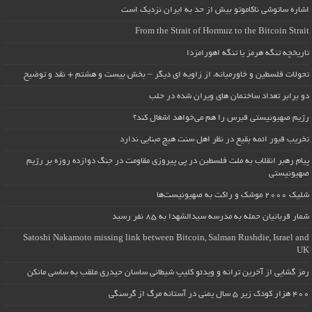
اشاره ساتوشی ناکاموتو بیش از حد به ایران نزدیک است
From the Strait of Hormuz to the Bitcoin Strait
تاریخچه تنگه هرمز یا تنگه اهورامزدا
تحولات فلسطین و خاورمیانه، از زاویه ای دیگر – بخش بیست و هشتم + نقد و توضیح
دو برابر تعداد ساختمان های ویران شده در حلب
رژیم صهیونیستی قبرس را هم می‌خواهد اشغال کند؟
تخریب قبور ائمه بقیع در نظر اهل سنت هیچ مبنایی ندارد
پیام رهبر انقلاب به ملت فلسطین در پی پیروزی مقاومت در جنگ دوازده روزه بر رژیم
صهیونیستی
شلیک ۲۰۰۰ موشک و راکت به صهیونیست‌ها
شمار قربانیان حمله به مدرسه سیدالشهدا به ۸۵ نفر رسید
Satoshi Nakamoto missing link between Bitcoin, Salman Rushdie, Israel and
UK
رمز گشایی از آخرین ترانه و ویدئو کلیپ شیطانی ساسان حیدری ملقب به ساسی مانکن
۴۰۰ هزار کودک زیر ۵ سال یمنی در آستانه مرگ از گرسنگی