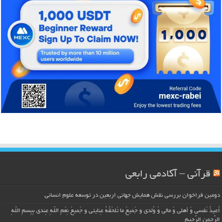
قرآنی – آکادمی رابعی
دومین فراخوان بررسی نقش همایش جهانی اربعین در توسعه علوم انسانی
اُعیذُ نَفسی وَ أهلی وَ مالی وَ وُلدی و جَمیعَ ما تَلحَقُهُ عِنایتی و جَمیعَ نِعَمِ اللّهِ عِندی بِبِسمِ اللّهِ
الرَّحمنِ الرَّحیمِ