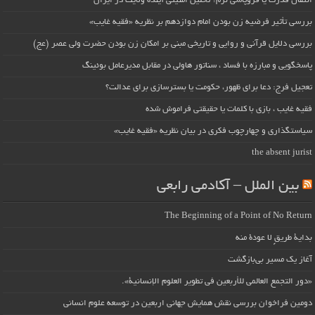
انتقال قدرت یا فروپاشی نرم؟ تحلیل امنیتی آینده ولایت در ایران
بررسی تأثیر فرضیه زن بودن امام دوازدهم بر نظریه «فقیه غایب»
بررسی دلایل قرآنی و روایی و تاریخی مبنی بر امکان زن بودن حضرت ولی عصر (عج)
پاسخگویی و مبارزه با فساد ، سناتور هاولی در مقابل مدیرعامل بوئینگ
تعجیل فرج: دعا برای ظهور، حکومت یا بسترسازی برای عدالت؟
فقیه غایب ، بازی با کلمات یا حقیقتی فراموش شده
سیاستگذاری و چهارچوب فکری در بیان نظریه «فقیه غایب»
the absent jurist
بین الملل – آکادمی رابعی
The Beginning of a Point of No Return
بداية طريقٍ لا عودة منه
آغاز یک مسیر بی‌بازگشت
«دور التجمع العالمي للأربعين في تطوير العلوم الإنسانية».
دومین فراخوان بررسی نقش همایش جهانی اربعین در توسعه علوم انسانی