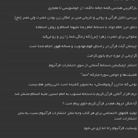
بازآفرینی هندسی کلمه جلاله «الله»؛ از خوشنویسی تا معماری
بررسی دلایل قرآنی و روایی و تاریخی مبنی بر امکان زن بودن حضرت ولی عصر (عج)
دعای حرز امام جواد با دستخط امام رضا علیهما السلام و روش استفاده
صلواتی برای حضرت زهرا (س) که زندگی شما را زیر و رو می‌کند
چیدمان آیات قرآن در راستای فهم مهدویت و مساله ظهور انجام شده است
گزارشی از موزه حرم بانوی کرامت
انتشار اپلیکیشن دستخط آسمانی از سوی انتشارات قرآنیوم
فضیلت‌ها و خواص سوره مبارکه “حمد”
نوحی که «دارِن آرونوفسکی» به تصویر کشیده است حتی پیامبر هم نیست
نرم افزار آنلاین قرآن کریم با دستخط منسوب به امام حسین علیه السلام منتشر شد
آیا شکل حروف هم در قرآن کریم حاوی پیام است ؟
تولید قلمهای اختصاصی برای هر کتاب وجه تمایز انتشارات قرآنیوم نسبت به سایر
انتشارات است
وبسایت قرآنیوم راه اندازی می شود