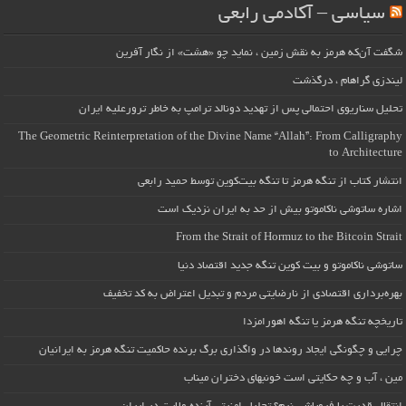
سیاسی – آکادمی رابعی
شگفت آن‌که هرمز به نقش زمین ، نماید چو «هشت» از نگار آفرین
لیندزی گراهام ، درگذشت
تحلیل سناریوی احتمالی پس از تهدید دونالد ترامپ به خاطر ترورعلیه ایران
The Geometric Reinterpretation of the Divine Name “Allah”: From Calligraphy
to Architecture
انتشار کتاب از تنگه هرمز تا تنگه بیت‌کوین توسط حمید رابعی
اشاره ساتوشی ناکاموتو بیش از حد به ایران نزدیک است
From the Strait of Hormuz to the Bitcoin Strait
ساتوشی ناکاموتو و بیت کوین تنگه جدید اقتصاد دنیا
بهره‌برداری اقتصادی از نارضایتی مردم و تبدیل اعتراض به کد تخفیف
تاریخچه تنگه هرمز یا تنگه اهورامزدا
چرایی و چگونگی ایجاد روندها در واگذاری برگ برنده حاکمیت تنگه هرمز به ایرانیان
مین ، آب و چه حکایتی است خونبهای دختران میناب