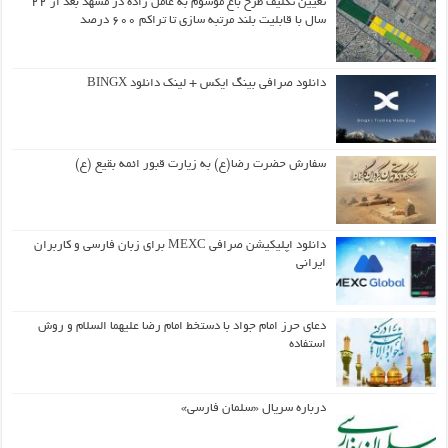
تعیین تکلیف طرح باغ موسوم به عامل زاده در مشهد بعد از ۲۲
سال با قابلیت بلند مرتبه سازی تا تراکم ۶۰۰ درصد
دانلود صرافی بینگ ایکس + لینک دانلود BINGX
سفارش حضرت رضا(ع) به زیارت قبور ائمه بقیع (ع)
دانلود اپلیکیشن صرافی MEXC برای زبان فارسی و کاربران
ایرانی
دعای حرز امام جواد با دستخط امام رضا علیهما السلام و روش
استفاده
درباره سریال «سلمان فارسی»