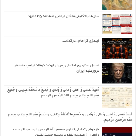
سال‌ها بلاتکلیفی مالکان اراضی شاهنامه ۳۵ مشهد
لیندزی گراهام ، درگذشت
تحلیل سناریوی احتمالی پس از تهدید دونالد ترامپ به خاطر
ترورعلیه ایران
اُعیذُ نَفسی وَ أهلی وَ مالی وَ وُلدی و جَمیعَ ما تَلحَقُهُ عِنایتی و جَمیعَ
نِعَمِ اللّهِ عِندی بِبِسمِ اللّهِ الرَّحمنِ الرَّحیمِ
اُعیذُ نَفسی وَ أهلی وَ مالی وَ وُلدی، و جَمیعَ ما تَلحَقُهُ عِنایتی، و جَمیعَ نِعَمِ اللّهِ عِندی، بِبِسمِ
اللّهِ الرَّحمنِ الرَّحیمِ.
بازخوانی تحلیلی تابلوی «بسم الله الرحمن الرحیم» اثر حمید
رابعی؛ از هندسه نقطه تا تجسم حدیث ثقلین