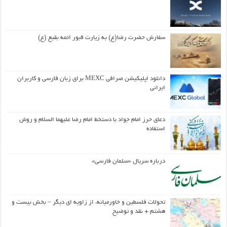
سفارش حضرت رضا(ع) به زیارت قبور ائمه بقیع (ع)
دانلود اپلیکیشن صرافی MEXC برای زبان فارسی و کاربران
ایرانی
دعای حرز امام جواد با دستخط امام رضا علیهما السلام و روش
استفاده
درباره سریال «سلمان فارسی»
تحولات فلسطین و خاورمیانه، از زاویه ای دیگر – بخش بیست و
هشتم + نقد و توضیح