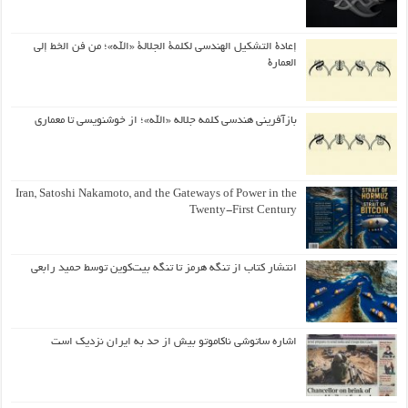
إعادة التشكيل الهندسي لكلمة الجلالة «الله»؛ من فن الخط إلى
العمارة
بازآفرینی هندسی کلمه جلاله «الله»؛ از خوشنویسی تا معماری
Iran, Satoshi Nakamoto, and the Gateways of Power in the
Twenty-First Century
انتشار کتاب از تنگه هرمز تا تنگه بیت‌کوین توسط حمید رابعی
اشاره ساتوشی ناکاموتو بیش از حد به ایران نزدیک است