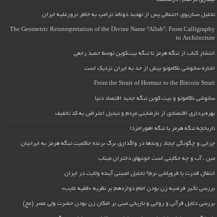
تحلیل سناریوی احتمالی پس از تهدید دونالد ترامپ به خاطر ترورعلیه ایران
The Geometric Reinterpretation of the Divine Name “Allah”: From Calligraphy
to Architecture
انتشار کتاب از تنگه هرمز تا تنگه بیت‌کوین توسط حمید رابعی
اشاره ساتوشی ناکاموتو بیش از حد به ایران نزدیک است
From the Strait of Hormuz to the Bitcoin Strait
ساتوشی ناکاموتو و بیت کوین تنگه جدید اقتصاد دنیا
بهره‌برداری اقتصادی از نارضایتی مردم و تبدیل اعتراض به کد تخفیف
تاریخچه تنگه هرمز یا تنگه اهورامزدا
چرایی و چگونگی ایجاد روندها در واگذاری برگ برنده حاکمیت تنگه هرمز به ایرانیان
مین ، آب و چه حکایتی است خونبهای دختران میناب
انتقال قدرت یا فروپاشی نرم؟ تحلیل امنیتی آینده ولایت در ایران
بررسی تأثیر فرضیه زن بودن امام دوازدهم بر نظریه «فقیه غایب»
بررسی دلایل قرآنی و روایی و تاریخی مبنی بر امکان زن بودن حضرت ولی عصر (عج)