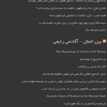
پاسخگویی و مبارزه با فساد ، سناتور هاولی در مقابل مدیرعامل بوئینگ
تعجیل فرج: دعا برای ظهور، حکومت یا بسترسازی برای عدالت؟
فقیه غایب ، بازی با کلمات یا حقیقتی فراموش شده
سیاستگذاری و چهارچوب فکری در بیان نظریه «فقیه غایب»
the absent jurist
بین الملل – آکادمی رابعی
The Beginning of a Point of No Return
بداية طريقٍ لا عودة منه
آغاز یک مسیر بی‌بازگشت
«دور التجمع العالمي للأربعين في تطوير العلوم الإنسانية».
دومین فراخوان بررسی نقش همایش جهانی اربعین در توسعه علوم انسانی
اشاره ساتوشی ناکاموتو بیش از حد به ایران نزدیک است
From the Strait of Hormuz to the Bitcoin Strait
تاریخچه تنگه هرمز یا تنگه اهورامزدا