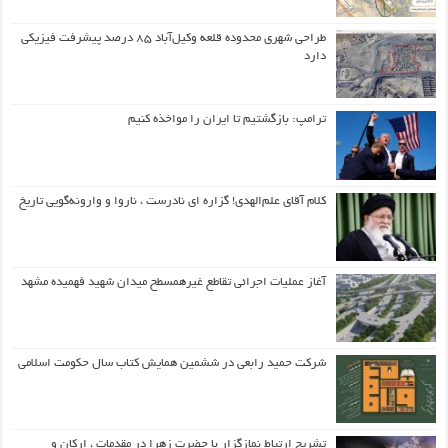
طراحی شهری محدوده قلعه وکیل‌آباد ۸۵ درصد پیشرفت فیزیکی
دارد
ترامپ: بازگشتیم تا ایران را مواخذه کنیم
کلام آقای علم‌الهدی! گزاره ای نادرست ، ناروا و وارونه‌گویی تاریخ
آغاز عملیات اجرائی تقاطع غیرهمسطح میدان شهید فهمیده مشهد
شرکت حمید رابعی در ششمین همایش کتاب سال حکومت اسلامی
تشریح ارتباط نمازگزار با حضرت زهرا در مقدمات ، ارکان و