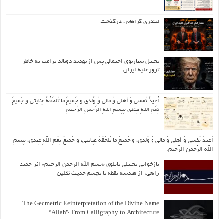
لیندزی گراهام ، درگذشت
تحلیل سناریوی احتمالی پس از تهدید دونالد ترامپ به خاطر
ترورعلیه ایران
اُعیذُ نَفسی وَ أهلی وَ مالی وَ وُلدی و جَمیعَ ما تَلحَقُهُ عِنایتی و جَمیعَ
نِعَمِ اللّهِ عِندی بِبِسمِ اللّهِ الرَّحمنِ الرَّحیمِ
اُعیذُ نَفسی وَ أهلی وَ مالی وَ وُلدی، و جَمیعَ ما تَلحَقُهُ عِنایتی، و جَمیعَ نِعَمِ اللّهِ عِندی، بِبِسمِ
اللّهِ الرَّحمنِ الرَّحیمِ.
بازخوانی تحلیلی تابلوی «بسم الله الرحمن الرحیم» اثر حمید
رابعی؛ از هندسه نقطه تا تجسم حدیث ثقلین
The Geometric Reinterpretation of the Divine Name
“Allah”: From Calligraphy to Architecture