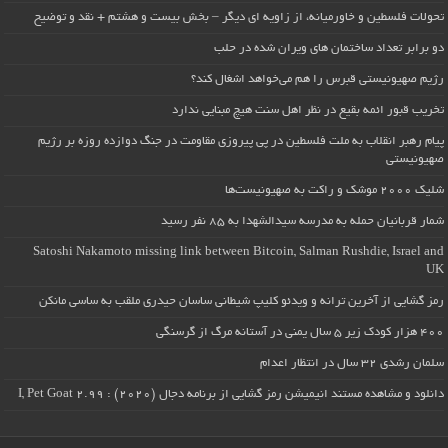
تحولات فلسطین و خاورمیانه، از زاویه ای دیگر – بخش بیست و هشتم + نقد و توضیح
دو برابر تعداد ساختمان های ویران شده در حلب
رژیم صهیونیستی قبرس را هم می‌خواهد اشغال کند؟
تخریب قبور ائمه بقیع در نظر اهل سنت هیچ مبنایی ندارد
پیام رهبر انقلاب به ملت فلسطین در پی پیروزی مقاومت در جنگ دوازده روزه بر رژیم
صهیونیستی
شلیک ۲۰۰۰ موشک و راکت به صهیونیست‌ها
شمار قربانیان حمله به مدرسه سیدالشهدا به ۸۵ نفر رسید
Satoshi Nakamoto missing link between Bitcoin, Salman Rushdie, Israel and
UK
رمز گشایی از آخرین ترانه و ویدئو کلیپ شیطانی ساسان حیدری ملقب به ساسی مانکن
۴۰۰ هزار کودک زیر ۵ سال یمنی در آستانه مرگ از گرسنگی
سلمان رشدی ۳۲ سال در انتظار اعدام
دانلود و مشاهده مستند انیمیشن رمز گشایی از برنامه دجال (۲۰۲۰) : I, Pet Goat 2.99