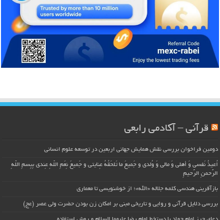
قرآنی – آکادمی رابعی
دومین فراخوان بررسی نقش همایش جهانی اربعین در توسعه علوم انسانی
اُعیذُ نَفسی وَ أهلی وَ مالی وَ وُلدی و جَمیعَ ما تَلحَقُهُ عِنایتی و جَمیعَ نِعَمِ اللّهِ عِندی بِبِسمِ اللّهِ
الرَّحمنِ الرَّحیمِ
بازآفرینی هندسی کلمه جلاله «الله»؛ از خوشنویسی تا معماری
بررسی دلایل قرآنی و روایی و تاریخی مبنی بر امکان زن بودن حضرت ولی عصر (عج)
دعای حرز امام جواد با دستخط امام رضا علیهما السلام و روش استفاده