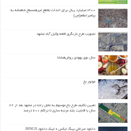
۱۳۰۰میلیارد ریال برای احداث تقاطع غیرهمسطح شاهنامه به
پیامبراعظم(ص)
تصویب طرح بازنگری قلعه وکیل آباد مشهد
سال نوی یهودی روش‌هشانا
موتور یخ
تعیین تکلیف طرح باغ موسوم به عامل زاده در مشهد بعد از ۲۲
سال با قابلیت بلند مرتبه سازی تا تراکم ۶۰۰ درصد
دانلود صرافی بینگ ایکس + لینک دانلود BINGX