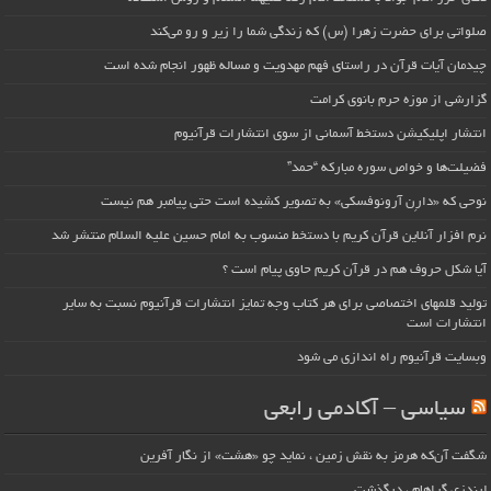
صلواتی برای حضرت زهرا (س) که زندگی شما را زیر و رو می‌کند
چیدمان آیات قرآن در راستای فهم مهدویت و مساله ظهور انجام شده است
گزارشی از موزه حرم بانوی کرامت
انتشار اپلیکیشن دستخط آسمانی از سوی انتشارات قرآنیوم
فضیلت‌ها و خواص سوره مبارکه “حمد”
نوحی که «دارِن آرونوفسکی» به تصویر کشیده است حتی پیامبر هم نیست
نرم افزار آنلاین قرآن کریم با دستخط منسوب به امام حسین علیه السلام منتشر شد
آیا شکل حروف هم در قرآن کریم حاوی پیام است ؟
تولید قلمهای اختصاصی برای هر کتاب وجه تمایز انتشارات قرآنیوم نسبت به سایر
انتشارات است
وبسایت قرآنیوم راه اندازی می شود
سیاسی – آکادمی رابعی
شگفت آن‌که هرمز به نقش زمین ، نماید چو «هشت» از نگار آفرین
لیندزی گراهام ، درگذشت