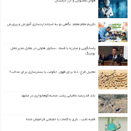
هوش مصنوعی و ارز دیجیتال
تکریم مقام معلم: نگاهی نو به استانداردسازی آموزش و پرورش
پاسخگویی و مبارزه با فساد ، سناتور هاولی در مقابل مدیرعامل
بوئینگ
تعجیل فرج: دعا برای ظهور، حکومت یا بسترسازی برای عدالت؟
باند قدرتمند مافیایی پشت صحنه کوهخواری در مشهد
فقیه غایب ، بازی با کلمات یا حقیقتی فراموش شده