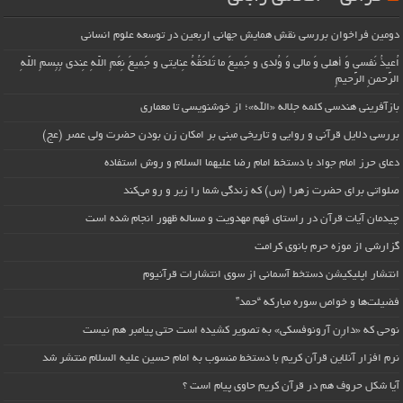
دومین فراخوان بررسی نقش همایش جهانی اربعین در توسعه علوم انسانی
اُعیذُ نَفسی وَ أهلی وَ مالی وَ وُلدی و جَمیعَ ما تَلحَقُهُ عِنایتی و جَمیعَ نِعَمِ اللّهِ عِندی بِبِسمِ اللّهِ
الرَّحمنِ الرَّحیمِ
بازآفرینی هندسی کلمه جلاله «الله»؛ از خوشنویسی تا معماری
بررسی دلایل قرآنی و روایی و تاریخی مبنی بر امکان زن بودن حضرت ولی عصر (عج)
دعای حرز امام جواد با دستخط امام رضا علیهما السلام و روش استفاده
صلواتی برای حضرت زهرا (س) که زندگی شما را زیر و رو می‌کند
چیدمان آیات قرآن در راستای فهم مهدویت و مساله ظهور انجام شده است
گزارشی از موزه حرم بانوی کرامت
انتشار اپلیکیشن دستخط آسمانی از سوی انتشارات قرآنیوم
فضیلت‌ها و خواص سوره مبارکه “حمد”
نوحی که «دارِن آرونوفسکی» به تصویر کشیده است حتی پیامبر هم نیست
نرم افزار آنلاین قرآن کریم با دستخط منسوب به امام حسین علیه السلام منتشر شد
آیا شکل حروف هم در قرآن کریم حاوی پیام است ؟