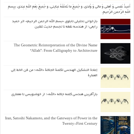
اُعیذُ نَفسی وَ أهلی وَ مالی وَ وُلدی، و جَمیعَ ما تَلحَقُهُ عِنایتی، و جَمیعَ نِعَمِ اللّهِ عِندی، بِبِسمِ
اللّهِ الرَّحمنِ الرَّحیمِ.
بازخوانی تحلیلی تابلوی «بسم الله الرحمن الرحیم» اثر حمید
رابعی؛ از هندسه نقطه تا تجسم حدیث ثقلین
The Geometric Reinterpretation of the Divine Name
“Allah”: From Calligraphy to Architecture
إعادة التشكيل الهندسي لكلمة الجلالة «الله»؛ من فن الخط إلى
العمارة
بازآفرینی هندسی کلمه جلاله «الله»؛ از خوشنویسی تا معماری
Iran, Satoshi Nakamoto, and the Gateways of Power in the
Twenty-First Century