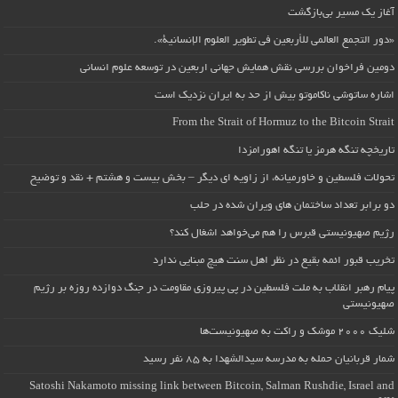
آغاز یک مسیر بی‌بازگشت
«دور التجمع العالمي للأربعين في تطوير العلوم الإنسانية».
دومین فراخوان بررسی نقش همایش جهانی اربعین در توسعه علوم انسانی
اشاره ساتوشی ناکاموتو بیش از حد به ایران نزدیک است
From the Strait of Hormuz to the Bitcoin Strait
تاریخچه تنگه هرمز یا تنگه اهورامزدا
تحولات فلسطین و خاورمیانه، از زاویه ای دیگر – بخش بیست و هشتم + نقد و توضیح
دو برابر تعداد ساختمان های ویران شده در حلب
رژیم صهیونیستی قبرس را هم می‌خواهد اشغال کند؟
تخریب قبور ائمه بقیع در نظر اهل سنت هیچ مبنایی ندارد
پیام رهبر انقلاب به ملت فلسطین در پی پیروزی مقاومت در جنگ دوازده روزه بر رژیم
صهیونیستی
شلیک ۲۰۰۰ موشک و راکت به صهیونیست‌ها
شمار قربانیان حمله به مدرسه سیدالشهدا به ۸۵ نفر رسید
Satoshi Nakamoto missing link between Bitcoin, Salman Rushdie, Israel and