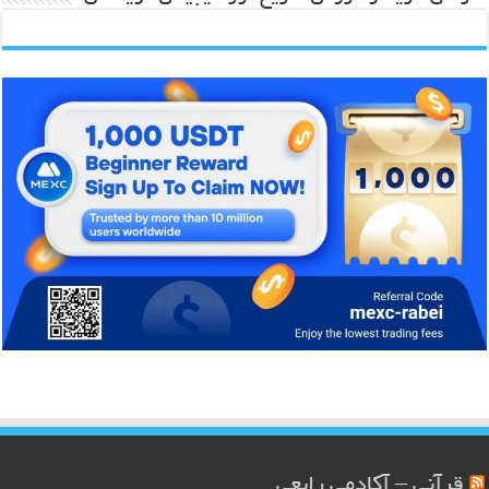
قرآنی – آکادمی رابعی