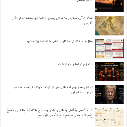
علوم انسانی
شگفت آن‌که هرمز به نقش زمین ، نماید چو «هشت» از نگار
آفرین
سال‌ها بلاتکلیفی مالکان اراضی شاهنامه ۳۵ مشهد
لیندزی گراهام ، درگذشت
تحلیل سناریوی احتمالی پس از تهدید دونالد ترامپ به خاطر
ترورعلیه ایران
اُعیذُ نَفسی وَ أهلی وَ مالی وَ وُلدی و جَمیعَ ما تَلحَقُهُ عِنایتی و جَمیعَ
نِعَمِ اللّهِ عِندی بِبِسمِ اللّهِ الرَّحمنِ الرَّحیمِ