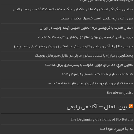
تاریخچه تنگه هرمز یا تنگه اهورامزدا
چرایی و چگونگی ایجاد روندها در واگذاری برگ برنده حاکمیت تنگه هرمز به ایرانیان
مین ، آب و چه حکایتی است خونبهای دختران میناب
انتقال قدرت یا فروپاشی نرم؟ تحلیل امنیتی آینده ولایت در ایران
بررسی تأثیر فرضیه زن بودن امام دوازدهم بر نظریه «فقیه غایب»
بررسی دلایل قرآنی و روایی و تاریخی مبنی بر امکان زن بودن حضرت ولی عصر (عج)
پاسخگویی و مبارزه با فساد ، سناتور هاولی در مقابل مدیرعامل بوئینگ
تعجیل فرج: دعا برای ظهور، حکومت یا بسترسازی برای عدالت؟
فقیه غایب ، بازی با کلمات یا حقیقتی فراموش شده
سیاستگذاری و چهارچوب فکری در بیان نظریه «فقیه غایب»
the absent jurist
بین الملل – آکادمی رابعی
The Beginning of a Point of No Return
بداية طريقٍ لا عودة منه