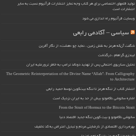
تولید قلمهای اختصاصی برای هر کتاب وجه تمایز انتشارات قرآنیوم نسبت به سایر
انتشارات است
وبسایت قرآنیوم راه اندازی می شود
سیاسی – آکادمی رابعی
شگفت آن‌که هرمز به نقش زمین ، نماید چو «هشت» از نگار آفرین
لیندزی گراهام ، درگذشت
تحلیل سناریوی احتمالی پس از تهدید دونالد ترامپ به خاطر ترورعلیه ایران
The Geometric Reinterpretation of the Divine Name “Allah”: From Calligraphy
to Architecture
انتشار کتاب از تنگه هرمز تا تنگه بیت‌کوین توسط حمید رابعی
اشاره ساتوشی ناکاموتو بیش از حد به ایران نزدیک است
From the Strait of Hormuz to the Bitcoin Strait
ساتوشی ناکاموتو و بیت کوین تنگه جدید اقتصاد دنیا
بهره‌برداری اقتصادی از نارضایتی مردم و تبدیل اعتراض به کد تخفیف