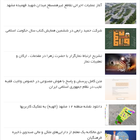
آغاز عملیات اجرائی تقاطع غیرهمسطح میدان شهید فهمیده مشهد
شرکت حمید رابعی در ششمین همایش کتاب سال حکومت اسلامی
تشریح ارتباط نمازگزار با حضرت زهرا در مقدمات ، ارکان و
تعقیبات نماز
متن کامل پرسش و پاسخ با هوش مصنوعی در خصوص ولایت فقیه
غایب در نظام جمهوری اسلامی ایران
دانلود نقشه منطقه ۱۲ مشهد (الهیه) به تفکیک کاربریها
حق مالکانه یک معلم از دارایی‌های ملکی و مالی صندوق ذخیره
فرهنگیان