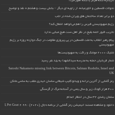
تاریخچه تنگه هرمز یا تنگه اهورامزدا
تحولات فلسطین و خاورمیانه، از زاویه ای دیگر – بخش بیست و هشتم + نقد و توضیح
دو برابر تعداد ساختمان های ویران شده در حلب
رژیم صهیونیستی قبرس را هم می‌خواهد اشغال کند؟
تخریب قبور ائمه بقیع در نظر اهل سنت هیچ مبنایی ندارد
پیام رهبر انقلاب به ملت فلسطین در پی پیروزی مقاومت در جنگ دوازده روزه بر رژیم
صهیونیستی
شلیک ۲۰۰۰ موشک و راکت به صهیونیست‌ها
شمار قربانیان حمله به مدرسه سیدالشهدا به ۸۵ نفر رسید
Satoshi Nakamoto missing link between Bitcoin, Salman Rushdie, Israel and
UK
رمز گشایی از آخرین ترانه و ویدئو کلیپ شیطانی ساسان حیدری ملقب به ساسی مانکن
۴۰۰ هزار کودک زیر ۵ سال یمنی در آستانه مرگ از گرسنگی
سلمان رشدی ۳۲ سال در انتظار اعدام
دانلود و مشاهده مستند انیمیشن رمز گشایی از برنامه دجال (۲۰۲۰) : I, Pet Goat 2.99