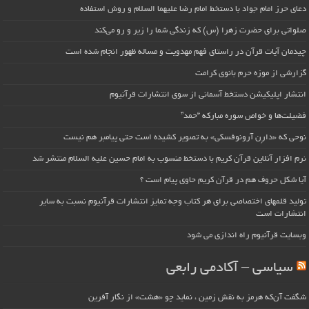
دعای حرز امام جواد با دستخط امام رضا علیهما السلام و روش استفاده
صلواتی برای حضرت زهرا (س) که زندگی شما را زیر و رو می‌کند
چیدمان آیات قرآن در راستای فهم مهدویت و مساله ظهور انجام شده است
گزارشی از موزه حرم بانوی کرامت
انتشار اپلیکیشن دستخط آسمانی از سوی انتشارات قرآنیوم
فضیلت‌ها و خواص سوره مبارکه “حمد”
نوحی که «دارِن آرونوفسکی» به تصویر کشیده است حتی پیامبر هم نیست
نرم افزار آنلاین قرآن کریم با دستخط منسوب به امام حسین علیه السلام منتشر شد
آیا شکل حروف هم در قرآن کریم حاوی پیام است ؟
تولید قلمهای اختصاصی برای هر کتاب وجه تمایز انتشارات قرآنیوم نسبت به سایر
انتشارات است
وبسایت قرآنیوم راه اندازی می شود
سیاسی – آکادمی رابعی
شگفت آن‌که هرمز به نقش زمین ، نماید چو «هشت» از نگار آفرین