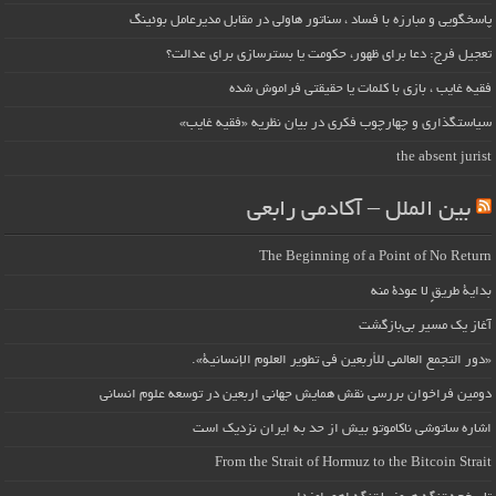
پاسخگویی و مبارزه با فساد ، سناتور هاولی در مقابل مدیرعامل بوئینگ
تعجیل فرج: دعا برای ظهور، حکومت یا بسترسازی برای عدالت؟
فقیه غایب ، بازی با کلمات یا حقیقتی فراموش شده
سیاستگذاری و چهارچوب فکری در بیان نظریه «فقیه غایب»
the absent jurist
بین الملل – آکادمی رابعی
The Beginning of a Point of No Return
بداية طريقٍ لا عودة منه
آغاز یک مسیر بی‌بازگشت
«دور التجمع العالمي للأربعين في تطوير العلوم الإنسانية».
دومین فراخوان بررسی نقش همایش جهانی اربعین در توسعه علوم انسانی
اشاره ساتوشی ناکاموتو بیش از حد به ایران نزدیک است
From the Strait of Hormuz to the Bitcoin Strait