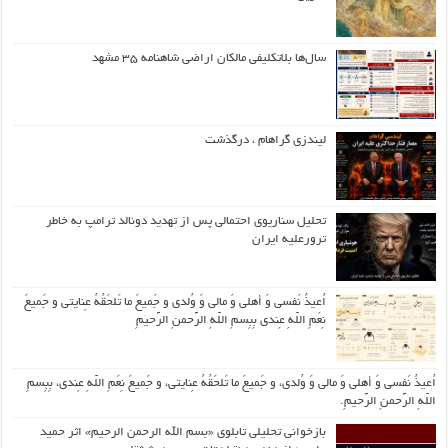
سال‌ها بلاتکلیفی مالکان اراضی شاهنامه ۳۵ مشهد
لیندزی گراهام ، درگذشت
تحلیل سناریوی احتمالی پس از تهدید دونالد ترامپ به خاطر
ترورعلیه ایران
اُعیذُ نَفسی وَ أهلی وَ مالی وَ وُلدی و جَمیعَ ما تَلحَقُهُ عِنایتی و جَمیعَ
نِعَمِ اللّهِ عِندی بِبِسمِ اللّهِ الرَّحمنِ الرَّحیمِ
اُعیذُ نَفسی وَ أهلی وَ مالی وَ وُلدی، و جَمیعَ ما تَلحَقُهُ عِنایتی، و جَمیعَ نِعَمِ اللّهِ عِندی، بِبِسمِ
اللّهِ الرَّحمنِ الرَّحیمِ.
بازخوانی تحلیلی تابلوی «بسم الله الرحمن الرحیم» اثر حمید