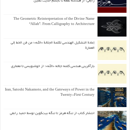
رابعی؛ از هندسه نقطه تا تجسم حدیث ثقلین
The Geometric Reinterpretation of the Divine Name
“Allah”: From Calligraphy to Architecture
إعادة التشكيل الهندسي لكلمة الجلالة «الله»؛ من فن الخط إلى
العمارة
بازآفرینی هندسی کلمه جلاله «الله»؛ از خوشنویسی تا معماری
Iran, Satoshi Nakamoto, and the Gateways of Power in the
Twenty-First Century
انتشار کتاب از تنگه هرمز تا تنگه بیت‌کوین توسط حمید رابعی