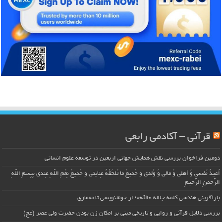
قرآنی – آکادمی رابعی
دومین فراخوان بررسی نقش همایش جهانی اربعین در توسعه علوم انسانی
اُعیذُ نَفسی وَ أهلی وَ مالی وَ وُلدی و جَمیعَ ما تَلحَقُهُ عِنایتی و جَمیعَ نِعَمِ اللّهِ عِندی بِبِسمِ اللّهِ
الرَّحمنِ الرَّحیمِ
بازآفرینی هندسی کلمه جلاله «الله»؛ از خوشنویسی تا معماری
بررسی دلایل قرآنی و روایی و تاریخی مبنی بر امکان زن بودن حضرت ولی عصر (عج)