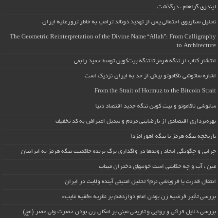
لیندزی گراهام ، درگذشت
تحلیل سناریوی احتمالی پس از تهدید دونالد ترامپ به خاطر ترورعلیه ایران
The Geometric Reinterpretation of the Divine Name “Allah”: From Calligraphy
to Architecture
انتشار کتاب از تنگه هرمز تا تنگه بیت‌کوین توسط حمید رابعی
اشاره ساتوشی ناکاموتو بیش از حد به ایران نزدیک است
From the Strait of Hormuz to the Bitcoin Strait
ساتوشی ناکاموتو و بیت کوین تنگه جدید اقتصاد دنیا
بهره‌برداری اقتصادی از نارضایتی مردم و تبدیل اعتراض به کد تخفیف
تاریخچه تنگه هرمز یا تنگه اهورامزدا
چرایی و چگونگی ایجاد روندها در واگذاری برگ برنده حاکمیت تنگه هرمز به ایرانیان
مین ، آب و چه حکایتی است خونبهای دختران میناب
انتقال قدرت یا فروپاشی نرم؟ تحلیل امنیتی آینده ولایت در ایران
بررسی تأثیر فرضیه زن بودن امام دوازدهم بر نظریه «فقیه غایب»
بررسی دلایل قرآنی و روایی و تاریخی مبنی بر امکان زن بودن حضرت ولی عصر (عج)