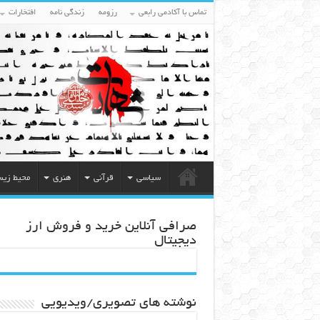
تماس با آکادمی رابعی
رزومه
زندگی نامه
افتخارات
سیاسی
قرآنی
هنری
محیط زی
صرافی آنلاین خرید و فروش ارز
دیجیتال
نوشته های تصویری/ویدیویی