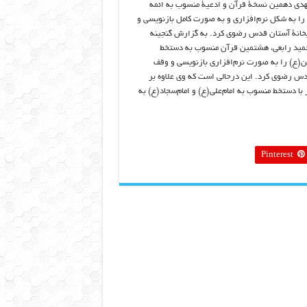
دی دهمین نسخۀ قرآن و ادعیۀ منسوب به ائمه
 را به شکل نرم‌افزاری و به صورت کامل بازنویسی و
خانۀ آستان قدس رضوی کرد. به گزارش گنجینه
مید رابعی، هشتمین قرآن منسوب به دستخط
ن(ع) را به صورت نرم‌افزاری بازنویسی و وقف
س رضوی کرد. این درحالی است که وی علاوه بر
 با دستخط منسوب به امام‌علی(ع) و امام‌سجاد(ع) به
Pinterest