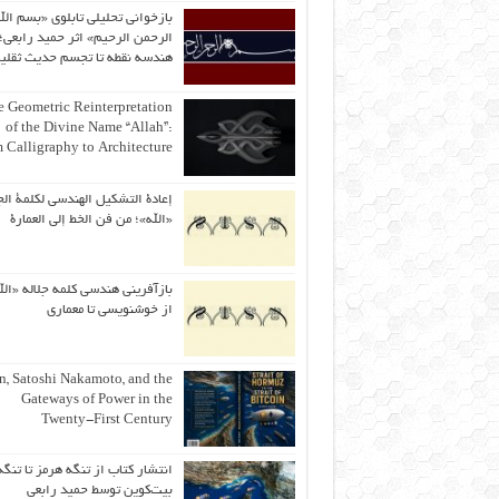
بازخوانی تحلیلی تابلوی «بسم الل
الرحمن الرحیم» اثر حمید رابعی؛ 
هندسه نقطه تا تجسم حدیث ثقلی
 Geometric Reinterpretation
of the Divine Name “Allah”:
 Calligraphy to Architecture
إعادة التشكيل الهندسي لكلمة الج
«الله»؛ من فن الخط إلى العمارة
بازآفرینی هندسی کلمه جلاله «الل
از خوشنویسی تا معماری
an, Satoshi Nakamoto, and the
Gateways of Power in the
Twenty-First Century
انتشار کتاب از تنگه هرمز تا تنگه
بیت‌کوین توسط حمید رابعی