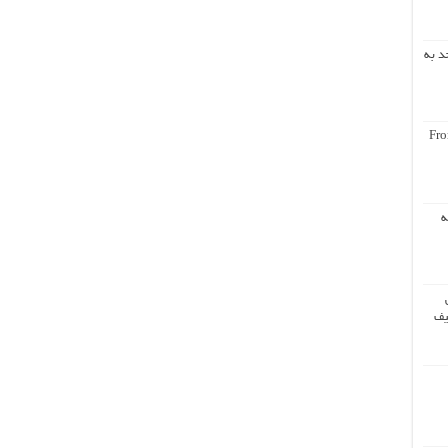
د به
Fro
ه
یف