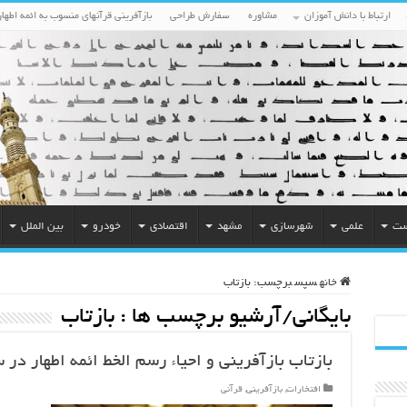
ارتباط با دانش آموزان
مشاوره
سفارش طراحی
بازآفرینی قرآنهای منسوب به ائمه اطهار
ست
علمی
شهرسازی
مشهد
اقتصادی
خودرو
بین الملل
خانه
سپس
برچسب:
بازتاب
بایگانی/آرشیو برچسب ها :
بازتاب
بازتاب بازآفرینی و احیاء رسم الخط ائمه اطهار د
افتخارات
,
بازآفرینی
,
قرآنی