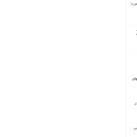
مزدا
های
ر
یر