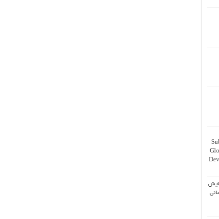
Su
Glo
Dev
ایش
انی