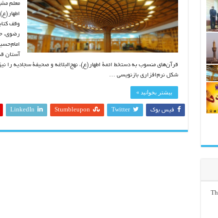
معلم مشه
اطهار(ع)
وقف کتاب
رضوی، ح
امام‌حسی
آستان قد
قرآن‌های منسوب به دستخط ائمۀ اطهار(ع)، نهج‌البلاغه و صحیفۀ سجادیه را نیز
شکل نرم‌افزاری بازنویسی …
بیشتر بخوانید »
فیس بوک
Twitter
Stumbleupon
LinkedIn
Th