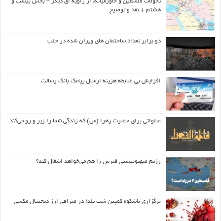
تحولات فلسطین و خاورمیانه، از زاویه ای دیگر – بخش بیست و
هشتم + نقد و توضیح
دو برابر تعداد ساختمان های ویران شده در حلب
افزایش بی ضابطه هزینه ارسال پیامک بانک رسالت
صلواتی برای حضرت زهرا (س) که زندگی شما را زیر و رو می‌کند
رژیم صهیونیستی قبرس را هم می‌خواهد اشغال کند؟
برگزاری باشکوه کمپین شب یلدا در صرافی ارز دیجیتال مکسی