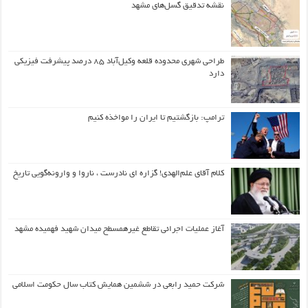
نقشه تدقیق گسل‌های مشهد
طراحی شهری محدوده قلعه وکیل‌آباد ۸۵ درصد پیشرفت فیزیکی
دارد
ترامپ: بازگشتیم تا ایران را مواخذه کنیم
کلام آقای علم‌الهدی! گزاره ای نادرست ، ناروا و وارونه‌گویی تاریخ
آغاز عملیات اجرائی تقاطع غیرهمسطح میدان شهید فهمیده مشهد
شرکت حمید رابعی در ششمین همایش کتاب سال حکومت اسلامی