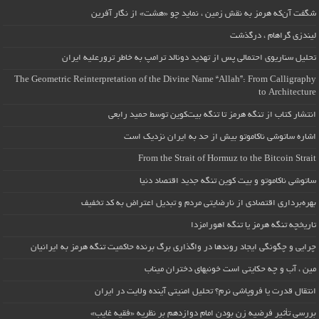
شگفت آن‌که هرمز به نقش زمین ، نماید چو «هشت» از نگار آفرین
لیندزی گراهام ، درگذشت
تحلیل سناریوی احتمالی پس از تهدید دونالد ترامپ به خاطر ترورعلیه ایران
The Geometric Reinterpretation of the Divine Name “Allah”: From Calligraphy
to Architecture
انتشار کتاب از تنگه هرمز تا تنگه بیت‌کوین توسط حمید رابعی
اشاره ساتوشی ناکاموتو بیش از حد به ایران نزدیک است
From the Strait of Hormuz to the Bitcoin Strait
ساتوشی ناکاموتو و بیت کوین تنگه جدید اقتصاد دنیا
بهره‌برداری اقتصادی از نارضایتی مردم و تبدیل اعتراض به کد تخفیف
تاریخچه تنگه هرمز یا تنگه اهورامزدا
چرایی و چگونگی ایجاد روندها در واگذاری برگ برنده حاکمیت تنگه هرمز به ایرانیان
مین ، آب و چه حکایتی است خونبهای دختران میناب
انتقال قدرت یا فروپاشی نرم؟ تحلیل امنیتی آینده ولایت در ایران
بررسی تأثیر فرضیه زن بودن امام دوازدهم بر نظریه «فقیه غایب»