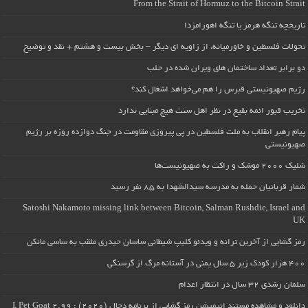
From the Strait of Hormuz to the Bitcoin Strait
تاریخچه تنگه هرمز یا تنگه اهورامزدا
تحولات فلسطین و خاورمیانه، از زاویه ای دیگر – بخش بیست و هشتم + نقد و توضیح
دو برابر تعداد ساختمان های ویران شده در حلب
رژیم صهیونیستی قبرس را هم می‌خواهد اشغال کند؟
تخریب قبور ائمه بقیع در نظر اهل سنت هیچ مبنایی ندارد
پیام رهبر انقلاب به ملت فلسطین در پی پیروزی مقاومت در جنگ دوازده روزه بر رژیم
صهیونیستی
شلیک ۲۰۰۰ موشک و راکت به صهیونیست‌ها
شمار قربانیان حمله به مدرسه سیدالشهدا به ۸۵ نفر رسید
Satoshi Nakamoto missing link between Bitcoin, Salman Rushdie, Israel and
UK
رمز گشایی از آخرین ترانه و ویدئو کلیپ شیطانی ساسان حیدری ملقب به ساسی مانکن
۴۰۰ هزار کودک زیر ۵ سال یمنی در آستانه مرگ از گرسنگی
سلمان رشدی ۳۲ سال در انتظار اعدام
دانلود و مشاهده مستند انیمیشن رمز گشایی از برنامه دجال (۲۰۲۰) : I, Pet Goat 2.99