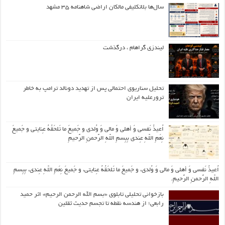
سال‌ها بلاتکلیفی مالکان اراضی شاهنامه ۳۵ مشهد
لیندزی گراهام ، درگذشت
تحلیل سناریوی احتمالی پس از تهدید دونالد ترامپ به خاطر
ترورعلیه ایران
اُعیذُ نَفسی وَ أهلی وَ مالی وَ وُلدی و جَمیعَ ما تَلحَقُهُ عِنایتی و جَمیعَ
نِعَمِ اللّهِ عِندی بِبِسمِ اللّهِ الرَّحمنِ الرَّحیمِ
اُعیذُ نَفسی وَ أهلی وَ مالی وَ وُلدی، و جَمیعَ ما تَلحَقُهُ عِنایتی، و جَمیعَ نِعَمِ اللّهِ عِندی، بِبِسمِ
اللّهِ الرَّحمنِ الرَّحیمِ.
بازخوانی تحلیلی تابلوی «بسم الله الرحمن الرحیم» اثر حمید
رابعی؛ از هندسه نقطه تا تجسم حدیث ثقلین