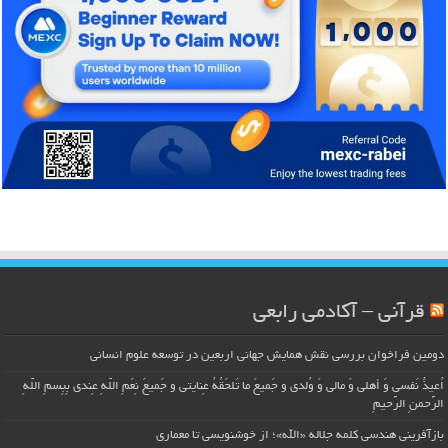
قرآنی – آکادمی رابعی
دومین فراخوان بررسی نقش همایش جهانی اربعین در توسعه علوم انسانی
اُعیذُ نَفسی وَ أهلی وَ مالی وَ وُلدی و جَمیعَ ما تَلحَقُهُ عِنایتی و جَمیعَ نِعَمِ اللّهِ عِندی بِبِسمِ اللّهِ
الرَّحمنِ الرَّحیمِ
بازآفرینی هندسی کلمه جلاله «الله»؛ از خوشنویسی تا معماری