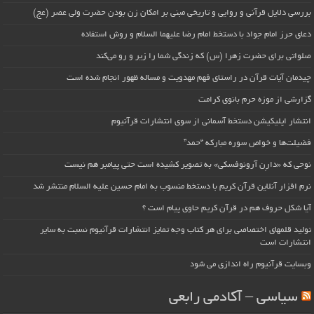
بررسی دلایل قرآنی و روایی و تاریخی مبنی بر امکان زن بودن حضرت ولی عصر (عج)
دعای حرز امام جواد با دستخط امام رضا علیهما السلام و روش استفاده
صلواتی برای حضرت زهرا (س) که زندگی شما را زیر و رو می‌کند
چیدمان آیات قرآن در راستای فهم مهدویت و مساله ظهور انجام شده است
گزارشی از موزه حرم بانوی کرامت
انتشار اپلیکیشن دستخط آسمانی از سوی انتشارات قرآنیوم
فضیلت‌ها و خواص سوره مبارکه “حمد”
نوحی که «دارِن آرونوفسکی» به تصویر کشیده است حتی پیامبر هم نیست
نرم افزار آنلاین قرآن کریم با دستخط منسوب به امام حسین علیه السلام منتشر شد
آیا شکل حروف هم در قرآن کریم حاوی پیام است ؟
تولید قلمهای اختصاصی برای هر کتاب وجه تمایز انتشارات قرآنیوم نسبت به سایر
انتشارات است
وبسایت قرآنیوم راه اندازی می شود
سیاسی – آکادمی رابعی