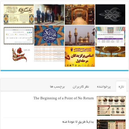
تازه
پرخواننده
نظر کاربران
برچسب ها
The Beginning of a Point of No Return
بداية طريقٍ لا عودة منه