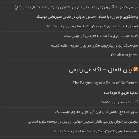
بررسی دلایل قرآنی و روایی و تاریخی مبنی بر امکان زن بودن حضرت ولی عصر (عج)
پاسخگویی و مبارزه با فساد ، سناتور هاولی در مقابل مدیرعامل بوئینگ
تعجیل فرج: دعا برای ظهور، حکومت یا بسترسازی برای عدالت؟
فقیه غایب ، بازی با کلمات یا حقیقتی فراموش شده
سیاستگذاری و چهارچوب فکری در بیان نظریه «فقیه غایب»
the absent jurist
بین الملل – آکادمی رابعی
The Beginning of a Point of No Return
بداية طريقٍ لا عودة منه
آغاز یک مسیر بی‌بازگشت
«دور التجمع العالمي للأربعين في تطوير العلوم الإنسانية».
دومین فراخوان بررسی نقش همایش جهانی اربعین در توسعه علوم انسانی
اشاره ساتوشی ناکاموتو بیش از حد به ایران نزدیک است