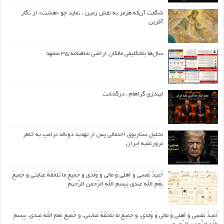
شگفت آن‌که هرمز به نقش زمین ، نماید چو «هشت» از نگار
آفرین
سال‌ها بلاتکلیفی مالکان اراضی شاهنامه ۳۵ مشهد
لیندزی گراهام ، درگذشت
تحلیل سناریوی احتمالی پس از تهدید دونالد ترامپ به خاطر
ترورعلیه ایران
اُعیذُ نَفسی وَ أهلی وَ مالی وَ وُلدی و جَمیعَ ما تَلحَقُهُ عِنایتی و جَمیعَ
نِعَمِ اللّهِ عِندی بِبِسمِ اللّهِ الرَّحمنِ الرَّحیمِ
اُعیذُ نَفسی وَ أهلی وَ مالی وَ وُلدی، و جَمیعَ ما تَلحَقُهُ عِنایتی، و جَمیعَ نِعَمِ اللّهِ عِندی، بِبِسمِ