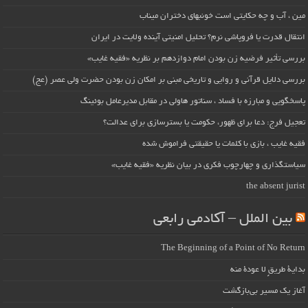
مین ، آب و چه حکایتی است خونبهای دختران میناب
انتقال قدرت یا فروپاشی نرم؟ تحلیل امنیتی آینده ولایت در ایران
بررسی تأثیر فرضیه زن بودن امام دوازدهم بر نظریه «فقیه غایب»
بررسی دلایل قرآنی و روایی و تاریخی مبنی بر امکان زن بودن حضرت ولی عصر (عج)
پاسخگویی و مبارزه با فساد ، سناتور هاولی در مقابل مدیرعامل بوئینگ
تعجیل فرج: دعا برای ظهور، حکومت یا بسترسازی برای عدالت؟
فقیه غایب ، بازی با کلمات یا حقیقتی فراموش شده
سیاستگذاری و چهارچوب فکری در بیان نظریه «فقیه غایب»
the absent jurist
بین الملل – آکادمی رابعی
The Beginning of a Point of No Return
بداية طريقٍ لا عودة منه
آغاز یک مسیر بی‌بازگشت