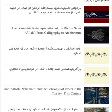
اللّهِ الرَّحمنِ الرَّحیمِ.
بازخوانی تحلیلی تابلوی «بسم الله الرحمن الرحیم» اثر حمید
رابعی؛ از هندسه نقطه تا تجسم حدیث ثقلین
The Geometric Reinterpretation of the Divine Name
“Allah”: From Calligraphy to Architecture
إعادة التشكيل الهندسي لكلمة الجلالة «الله»؛ من فن الخط إلى
العمارة
بازآفرینی هندسی کلمه جلاله «الله»؛ از خوشنویسی تا معماری
Iran, Satoshi Nakamoto, and the Gateways of Power in the
Twenty-First Century
انتشار کتاب از تنگه هرمز تا تنگه بیت‌کوین توسط حمید رابعی