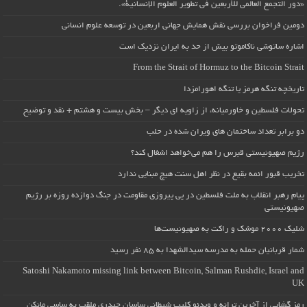
«دور التجمع العالمي للأربعين في تطوير العلوم الإنسانية».
دومین فراخوان بررسی نقش همایش جهانی اربعین در توسعه علوم انسانی
اشاره ساتوشی ناکاموتو بیش از حد به ایران نزدیک است
From the Strait of Hormuz to the Bitcoin Strait
تاریخچه تنگه هرمز یا تنگه اهورامزدا
تحولات فلسطین و خاورمیانه، از زاویه ای دیگر – بخش بیست و هشتم + نقد و توضیح
دو برابر تعداد ساختمان های ویران شده در حلب
رژیم صهیونیستی قبرس را هم می‌خواهد اشغال کند؟
تخریب قبور ائمه بقیع در نظر اهل سنت هیچ مبنایی ندارد
پیام رهبر انقلاب به ملت فلسطین در پی پیروزی مقاومت در جنگ دوازده روزه بر رژیم
صهیونیستی
شلیک ۲۰۰۰ موشک و راکت به صهیونیست‌ها
شمار قربانیان حمله به مدرسه سیدالشهدا به ۸۵ نفر رسید
Satoshi Nakamoto missing link between Bitcoin, Salman Rushdie, Israel and
UK
رمز گشایی از آخرین ترانه و ویدئو کلیپ شیطانی ساسان حیدری ملقب به ساسی مانکن