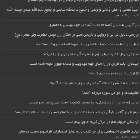
دومین فراخوان بررسی نقش همایش جهانی اربعین در توسعه علوم انسانی
اُعیذُ نَفسی وَ أهلی وَ مالی وَ وُلدی و جَمیعَ ما تَلحَقُهُ عِنایتی و جَمیعَ نِعَمِ اللّهِ عِندی بِبِسمِ اللّهِ
الرَّحمنِ الرَّحیمِ
بازآفرینی هندسی کلمه جلاله «الله»؛ از خوشنویسی تا معماری
بررسی دلایل قرآنی و روایی و تاریخی مبنی بر امکان زن بودن حضرت ولی عصر (عج)
دعای حرز امام جواد با دستخط امام رضا علیهما السلام و روش استفاده
صلواتی برای حضرت زهرا (س) که زندگی شما را زیر و رو می‌کند
چیدمان آیات قرآن در راستای فهم مهدویت و مساله ظهور انجام شده است
گزارشی از موزه حرم بانوی کرامت
انتشار اپلیکیشن دستخط آسمانی از سوی انتشارات قرآنیوم
فضیلت‌ها و خواص سوره مبارکه “حمد”
نوحی که «دارِن آرونوفسکی» به تصویر کشیده است حتی پیامبر هم نیست
نرم افزار آنلاین قرآن کریم با دستخط منسوب به امام حسین علیه السلام منتشر شد
آیا شکل حروف هم در قرآن کریم حاوی پیام است ؟
تولید قلمهای اختصاصی برای هر کتاب وجه تمایز انتشارات قرآنیوم نسبت به سایر
انتشارات است