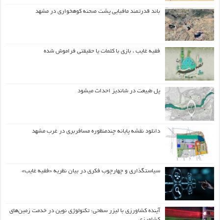
باند قدرتمند مافیایی پشت صحنه کوهخواری در مشهد
فقیه غایب ، بازی با کلمات یا حقیقتی فراموش شده
پل طبیعت در شاندیز احداث میشود
دانلود نقشه پایانه چندمنظوره مسافربری در غرب مشهد
سیاستگذاری و چهارچوب فکری در بیان نظریه «فقیه غایب»
آینده کشاورزی با لیزر سطحی: تکنولوژی نوین در خدمت زمین‌های
کشاورزی