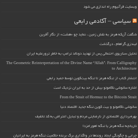
وبسایت قرآنیوم راه اندازی می شود
سیاسی – آکادمی رابعی
شگفت آن‌که هرمز به نقش زمین ، نماید چو «هشت» از نگار آفرین
لیندزی گراهام ، درگذشت
تحلیل سناریوی احتمالی پس از تهدید دونالد ترامپ به خاطر ترورعلیه ایران
The Geometric Reinterpretation of the Divine Name “Allah”: From Calligraphy
to Architecture
انتشار کتاب از تنگه هرمز تا تنگه بیت‌کوین توسط حمید رابعی
اشاره ساتوشی ناکاموتو بیش از حد به ایران نزدیک است
From the Strait of Hormuz to the Bitcoin Strait
ساتوشی ناکاموتو و بیت کوین تنگه جدید اقتصاد دنیا
بهره‌برداری اقتصادی از نارضایتی مردم و تبدیل اعتراض به کد تخفیف
تاریخچه تنگه هرمز یا تنگه اهورامزدا
چرایی و چگونگی ایجاد روندها در واگذاری برگ برنده حاکمیت تنگه هرمز به ایرانیان