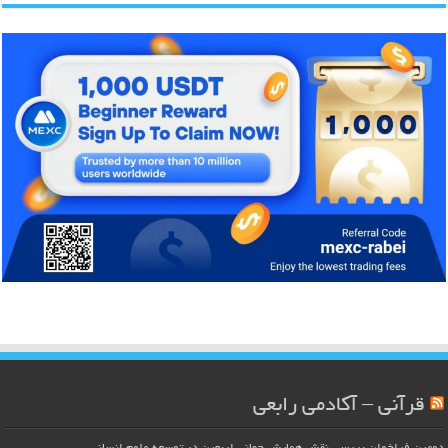
قرآنی – آکادمی رابعی