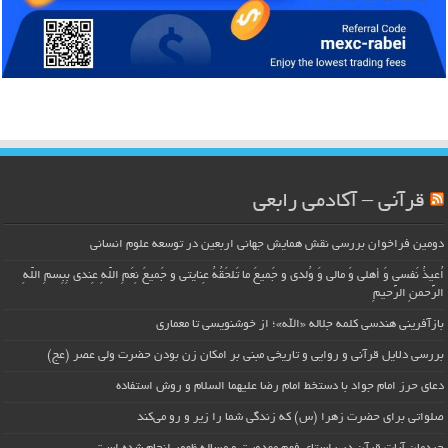
قرآنی – آکادمی رابعی
دومین فراخوان بررسی نقش همایش جهانی اربعین در توسعه علوم انسانی
اُعیذُ نَفسی وَ أهلی وَ مالی وَ وُلدی و جَمیعَ ما تَلحَقُهُ عِنایتی و جَمیعَ نِعَمِ اللّهِ عِندی بِبِسمِ اللّهِ
الرَّحمنِ الرَّحیمِ
بازآفرینی هندسی کلمه جلاله «الله»؛ از خوشنویسی تا معماری
بررسی دلایل قرآنی و روایی و تاریخی مبنی بر امکان زن بودن حضرت ولی عصر (عج)
دعای حرز امام جواد با دستخط امام رضا علیهما السلام و روش استفاده
صلواتی برای حضرت زهرا (س) که زندگی شما را زیر و رو می‌کند