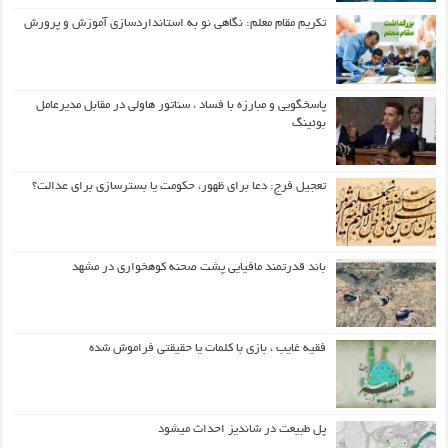
تکریم مقام معلم: نگاهی نو به استانداردسازی آموزش و پرورش
پاسخگویی و مبارزه با فساد ، سناتور هاولی در مقابل مدیرعامل
بوئینگ
تعجیل فرج: دعا برای ظهور، حکومت یا بسترسازی برای عدالت؟
باند قدرتمند مافیایی پشت صحنه کوهخواری در مشهد
فقیه غایب ، بازی با کلمات یا حقیقتی فراموش شده
پل طبیعت در شاندیز احداث میشود