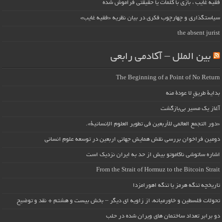
فقیه غایب ، بازی با کلمات یا حقیقتی فراموش شده
سیاستگذاری و چهارچوب فکری در بیان نظریه «فقیه غایب»
the absent jurist
بین الملل – آکادمی رابعی
The Beginning of a Point of No Return
بداية طريقٍ لا عودة منه
آغاز یک مسیر بی‌بازگشت
«دور التجمع العالمي للأربعين في تطوير العلوم الإنسانية».
دومین فراخوان بررسی نقش همایش جهانی اربعین در توسعه علوم انسانی
اشاره ساتوشی ناکاموتو بیش از حد به ایران نزدیک است
From the Strait of Hormuz to the Bitcoin Strait
تاریخچه تنگه هرمز یا تنگه اهورامزدا
تحولات فلسطین و خاورمیانه، از زاویه ای دیگر – بخش بیست و هشتم + نقد و توضیح
دو برابر تعداد ساختمان های ویران شده در حلب