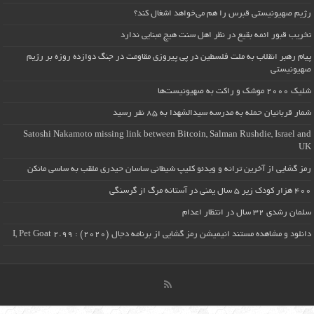
رژیم صهیونیستی قبرس را هم می‌خواهد اشغال کند؟
تخریب قبور ائمه بقیع در نظر اهل سنت هیچ مبنایی ندارد
پیام رهبر انقلاب به ملت فلسطین در پی پیروزی مقاومت در جنگ دوازده روزه بر رژیم
صهیونیستی
شلیک ۲۰۰۰ موشک و راکت به صهیونیست‌ها
شمار قربانیان حمله به مدرسه سیدالشهدا به ۸۵ نفر رسید
Satoshi Nakamoto missing link between Bitcoin, Salman Rushdie, Israel and
UK
رمز گشایی از آخرین ترانه و ویدئو کلیپ شیطانی ساسان حیدری ملقب به ساسی مانکن
۴۰۰ هزار کودک زیر ۵ سال یمنی در آستانه مرگ از گرسنگی
سلمان رشدی ۳۲ سال در انتظار اعدام
دانلود و مشاهده مستند انیمیشن رمز گشایی از برنامه دجال (۲۰۲۰) : I, Pet Goat 2.99