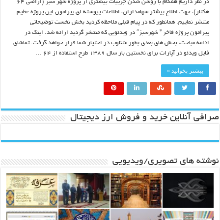
در نظر داریم همگام با روشن شدن جزییات بیشتری از پروژه شهر سبز (اراضی ۶۴
هکتار)، جهت اطلاع بیشتر سهامداران، اطلاعات پیوسته ای پیرامون این پروژه عظیم
منتشر نماییم. همانطور که در پیام قبلی ملاحظه کردید بخش نخست توضیحاتی
پیرامون پروژه فاخر ” شهرسبز″ در ویدئویی که منتشر گردید ارائه شد. اینک در
ادامه مباحث، بخش های بعدی بطور متناوب در اختیار شما قرار خواهد گرفت. تماشای
فایل ویدئو در آپارات برای نخستین بار سال ۱۳۸۹ طرح استفاده از ۶۴ …
بیشتر بخوانید »
صرافی آنلاین خرید و فروش ارز دیجیتال
نوشته های تصویری/ویدیویی