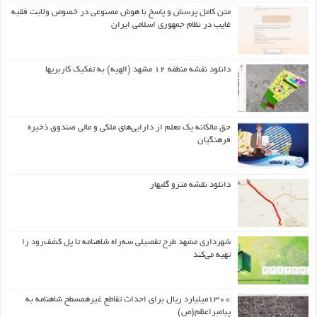
متن کامل پرسش و پاسخ با هوش مصنوعی در خصوص ولایت فقیه
غایب در نظام جمهوری اسلامی ایران
دانلود نقشه منطقه ۱۲ مشهد (الهیه) به تفکیک کاربریها
حق مالکانه یک معلم از دارایی‌های ملکی و مالی صندوق ذخیره
فرهنگیان
دانلود نقشه مترو گلبهار
شهرداری مشهد طرح تفصیلی سه‌راه شاهنامه تا پل کشف‌رود را
تهیه می‌کند
۱۳۰۰میلیارد ریال برای احداث تقاطع غیرهمسطح شاهنامه به
پیامبراعظم(ص)