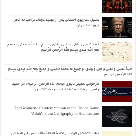
تحلیل سناریوی احتمالی پس از تهدید دونالد ترامپ به خاطر
ترورعلیه ایران
اُعیذُ نَفسی وَ أهلی وَ مالی وَ وُلدی و جَمیعَ ما تَلحَقُهُ عِنایتی و جَمیعَ
نِعَمِ اللّهِ عِندی بِبِسمِ اللّهِ الرَّحمنِ الرَّحیمِ
اُعیذُ نَفسی وَ أهلی وَ مالی وَ وُلدی، و جَمیعَ ما تَلحَقُهُ عِنایتی، و جَمیعَ نِعَمِ اللّهِ عِندی، بِبِسمِ
اللّهِ الرَّحمنِ الرَّحیمِ.
بازخوانی تحلیلی تابلوی «بسم الله الرحمن الرحیم» اثر حمید
رابعی؛ از هندسه نقطه تا تجسم حدیث ثقلین
The Geometric Reinterpretation of the Divine Name
“Allah”: From Calligraphy to Architecture
إعادة التشكيل الهندسي لكلمة الجلالة «الله»؛ من فن الخط إلى