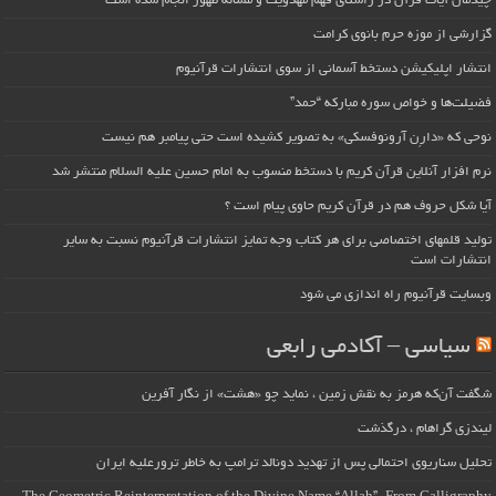
چیدمان آیات قرآن در راستای فهم مهدویت و مساله ظهور انجام شده است
گزارشی از موزه حرم بانوی کرامت
انتشار اپلیکیشن دستخط آسمانی از سوی انتشارات قرآنیوم
فضیلت‌ها و خواص سوره مبارکه “حمد”
نوحی که «دارِن آرونوفسکی» به تصویر کشیده است حتی پیامبر هم نیست
نرم افزار آنلاین قرآن کریم با دستخط منسوب به امام حسین علیه السلام منتشر شد
آیا شکل حروف هم در قرآن کریم حاوی پیام است ؟
تولید قلمهای اختصاصی برای هر کتاب وجه تمایز انتشارات قرآنیوم نسبت به سایر
انتشارات است
وبسایت قرآنیوم راه اندازی می شود
سیاسی – آکادمی رابعی
شگفت آن‌که هرمز به نقش زمین ، نماید چو «هشت» از نگار آفرین
لیندزی گراهام ، درگذشت
تحلیل سناریوی احتمالی پس از تهدید دونالد ترامپ به خاطر ترورعلیه ایران