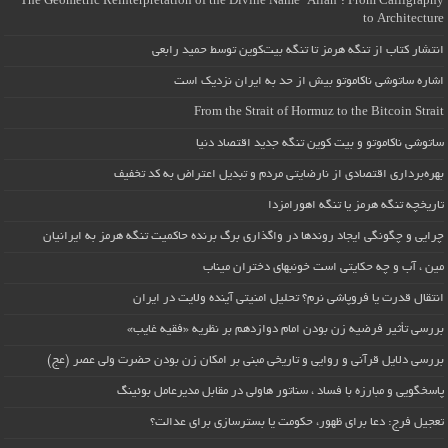
The Geometric Reinterpretation of the Divine Name “Allah”: From Calligraphy
to Architecture
انتشار کتاب از تنگه هرمز تا تنگه بیت‌کوین توسط حمید رابعی
اشاره ساتوشی ناکاموتو بیش از حد به ایران نزدیک است
From the Strait of Hormuz to the Bitcoin Strait
ساتوشی ناکاموتو و بیت کوین تنگه جدید اقتصاد دنیا
بهره‌برداری اقتصادی از نارضایتی مردم و تبدیل اعتراض به کد تخفیف
تاریخچه تنگه هرمز یا تنگه اهورامزدا
چرایی و چگونگی ایجاد روندها در واگذاری برگ برنده حاکمیت تنگه هرمز به ایرانیان
مین ، آب و چه حکایتی است خونبهای دختران میناب
انتقال قدرت یا فروپاشی نرم؟ تحلیل امنیتی آینده ولایت در ایران
بررسی تأثیر فرضیه زن بودن امام دوازدهم بر نظریه «فقیه غایب»
بررسی دلایل قرآنی و روایی و تاریخی مبنی بر امکان زن بودن حضرت ولی عصر (عج)
پاسخگویی و مبارزه با فساد ، سناتور هاولی در مقابل مدیرعامل بوئینگ
تعجیل فرج: دعا برای ظهور، حکومت یا بسترسازی برای عدالت؟