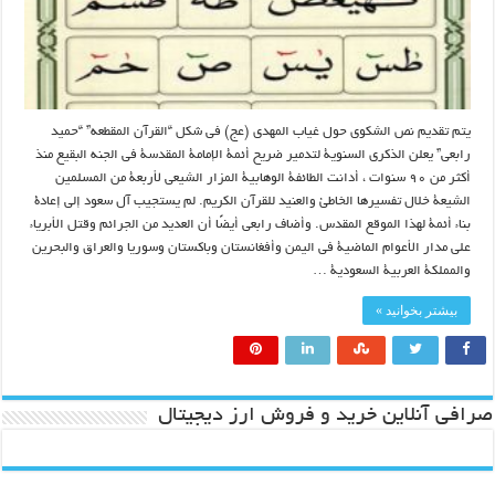
يتم تقديم نص الشكوى حول غياب المهدی (عج) في شكل “القرآن المقطعه” “حميد
رابعی” يعلن الذكرى السنوية لتدمير ضريح أئمة الإمامة المقدسة فی الجنه البقیع منذ
أكثر من ٩٠ سنوات ، أدانت الطائفة الوهابية المزار الشيعي لأربعة من المسلمين
الشيعة خلال تفسيرها الخاطئ والعنيد للقرآن الكريم. لم يستجيب آل سعود إلى إعادة
بناء أئمة لهذا الموقع المقدس. وأضاف رابعی أيضًا أن العديد من الجرائم وقتل الأبرياء
على مدار الأعوام الماضية في اليمن وأفغانستان وباكستان وسوريا والعراق والبحرين
والمملكة العربية السعودية …
بیشتر بخوانید »
صرافی آنلاین خرید و فروش ارز دیجیتال