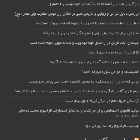
بازآفرینی هندسی کلمه جلاله «الله»؛ از خوشنویسی تا معماری
بررسی دلایل قرآنی و روایی و تاریخی مبنی بر امکان زن بودن حضرت ولی عصر (عج)
دعای حرز امام جواد با دستخط امام رضا علیهما السلام و روش استفاده
صلواتی برای حضرت زهرا (س) که زندگی شما را زیر و رو می‌کند
چیدمان آیات قرآن در راستای فهم مهدویت و مساله ظهور انجام شده است
گزارشی از موزه حرم بانوی کرامت
انتشار اپلیکیشن دستخط آسمانی از سوی انتشارات قرآنیوم
فضیلت‌ها و خواص سوره مبارکه “حمد”
نوحی که «دارِن آرونوفسکی» به تصویر کشیده است حتی پیامبر هم نیست
نرم افزار آنلاین قرآن کریم با دستخط منسوب به امام حسین علیه السلام منتشر شد
آیا شکل حروف هم در قرآن کریم حاوی پیام است ؟
تولید قلمهای اختصاصی برای هر کتاب وجه تمایز انتشارات قرآنیوم نسبت به سایر
انتشارات است
وبسایت قرآنیوم راه اندازی می شود