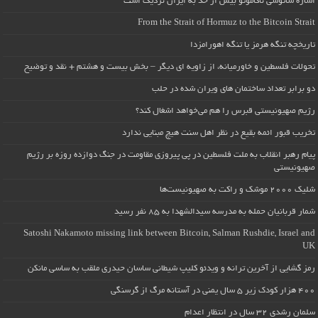
اشاره ساتوشی ناکاموتو بیش از حد به ایران نزدیک است
From the Strait of Hormuz to the Bitcoin Strait
تاریخچه تنگه هرمز یا تنگه اهورامزدا
تحولات فلسطین و خاورمیانه، از زاویه ای دیگر – بخش بیست و هشتم + نقد و توضیح
دو برابر تعداد ساختمان های ویران شده در حلب
رژیم صهیونیستی قبرس را هم می‌خواهد اشغال کند؟
تخریب قبور ائمه بقیع در نظر اهل سنت هیچ مبنایی ندارد
پیام رهبر انقلاب به ملت فلسطین در پی پیروزی مقاومت در جنگ دوازده روزه بر رژیم
صهیونیستی
شلیک ۲۰۰۰ موشک و راکت به صهیونیست‌ها
شمار قربانیان حمله به مدرسه سیدالشهدا به ۸۵ نفر رسید
Satoshi Nakamoto missing link between Bitcoin, Salman Rushdie, Israel and
UK
رمز گشایی از آخرین ترانه و ویدئو کلیپ شیطانی ساسان حیدری ملقب به ساسی مانکن
۴۰۰ هزار کودک زیر ۵ سال یمنی در آستانه مرگ از گرسنگی
سلمان رشدی ۳۲ سال در انتظار اعدام