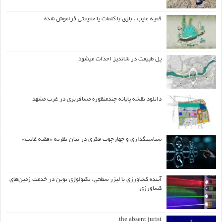
فقیه غایب ، بازی با کلمات یا حقیقتی فراموش شده
پل طبیعت در شاندیز احداث میشود
دانلود نقشه پایانه چندمنظوره مسافربری در غرب مشهد
سیاستگذاری و چهارچوب فکری در بیان نظریه «فقیه غایب»
آینده کشاورزی با لیزر سطحی: تکنولوژی نوین در خدمت زمین‌های
کشاورزی
the absent jurist