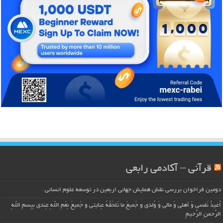
قرآنی – آکادمی رابعی
دومین فراخوان بررسی نقش همایش جهانی اربعین در توسعه علوم انسانی
اُعیذُ نَفسی وَ أهلی وَ مالی وَ وُلدی و جَمیعَ ما تَلحَقُهُ عِنایتی و جَمیعَ نِعَمِ اللّهِ عِندی بِبِسمِ اللّهِ
الرَّحمنِ الرَّحیمِ