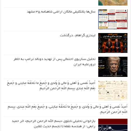
سال‌ها بلاتکلیفی مالکان اراضی شاهنامه ۳۵ مشهد
لیندزی گراهام ، درگذشت
تحلیل سناریوی احتمالی پس از تهدید دونالد ترامپ به خاطر
ترورعلیه ایران
اُعیذُ نَفسی وَ أهلی وَ مالی وَ وُلدی و جَمیعَ ما تَلحَقُهُ عِنایتی و جَمیعَ
نِعَمِ اللّهِ عِندی بِبِسمِ اللّهِ الرَّحمنِ الرَّحیمِ
اُعیذُ نَفسی وَ أهلی وَ مالی وَ وُلدی، و جَمیعَ ما تَلحَقُهُ عِنایتی، و جَمیعَ نِعَمِ اللّهِ عِندی، بِبِسمِ
اللّهِ الرَّحمنِ الرَّحیمِ.
بازخوانی تحلیلی تابلوی «بسم الله الرحمن الرحیم» اثر حمید
رابعی؛ از هندسه نقطه تا تجسم حدیث ثقلین