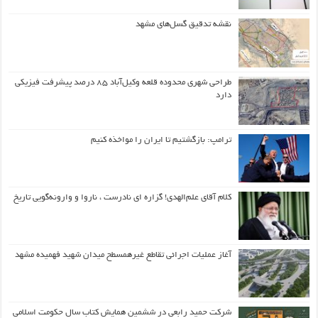
نقشه تدقیق گسل‌های مشهد
طراحی شهری محدوده قلعه وکیل‌آباد ۸۵ درصد پیشرفت فیزیکی
دارد
ترامپ: بازگشتیم تا ایران را مواخذه کنیم
کلام آقای علم‌الهدی! گزاره ای نادرست ، ناروا و وارونه‌گویی تاریخ
آغاز عملیات اجرائی تقاطع غیرهمسطح میدان شهید فهمیده مشهد
شرکت حمید رابعی در ششمین همایش کتاب سال حکومت اسلامی