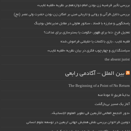
بررسی تأثیر فرضیه زن بودن امام دوازدهم بر نظریه «فقیه غایب»
بررسی دلایل قرآنی و روایی و تاریخی مبنی بر امکان زن بودن حضرت ولی عصر (عج)
پاسخگویی و مبارزه با فساد ، سناتور هاولی در مقابل مدیرعامل بوئینگ
تعجیل فرج: دعا برای ظهور، حکومت یا بسترسازی برای عدالت؟
فقیه غایب ، بازی با کلمات یا حقیقتی فراموش شده
سیاستگذاری و چهارچوب فکری در بیان نظریه «فقیه غایب»
the absent jurist
بین الملل – آکادمی رابعی
The Beginning of a Point of No Return
بداية طريقٍ لا عودة منه
آغاز یک مسیر بی‌بازگشت
«دور التجمع العالمي للأربعين في تطوير العلوم الإنسانية».
دومین فراخوان بررسی نقش همایش جهانی اربعین در توسعه علوم انسانی