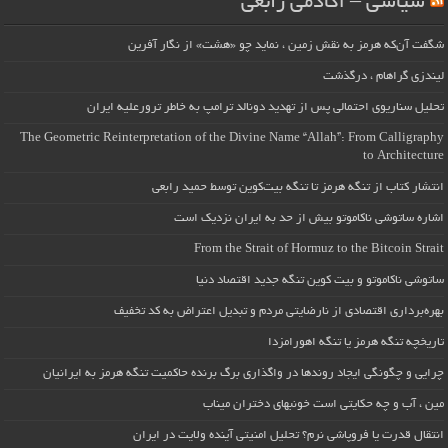
سیاسی – آکادمی رابعی
شگفت آن‌که هرمز به نقش زمین ، نماید چو «هشت» از نگار آفرین
لیندزی گراهام ، درگذشت
تحلیل سناریوی احتمالی پس از تهدید دونالد ترامپ به خاطر ترورعلیه ایران
The Geometric Reinterpretation of the Divine Name “Allah”: From Calligraphy
to Architecture
انتشار کتاب از تنگه هرمز تا تنگه بیت‌کوین توسط حمید رابعی
اشاره ساتوشی ناکاموتو بیش از حد به ایران نزدیک است
From the Strait of Hormuz to the Bitcoin Strait
ساتوشی ناکاموتو و بیت کوین تنگه جدید اقتصاد دنیا
بهره‌برداری اقتصادی از نارضایتی مردم و تبدیل اعتراض به کد تخفیف
تاریخچه تنگه هرمز یا تنگه اهورامزدا
چرایی و چگونگی ایجاد روندها در واگذاری برگ برنده حاکمیت تنگه هرمز به ایرانیان
مین ، آب و چه حکایتی است خونبهای دختران میناب
انتقال قدرت یا فروپاشی نرم؟ تحلیل امنیتی آینده ولایت در ایران