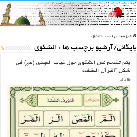
خانه
سپس
برچسب:
الشکوی
بایگانی/آرشیو برچسب ها :
الشکوی
يتم تقديم نص الشكوى حول غياب المهدی (عج) في
شكل “القرآن المقطعه”
قرآنی