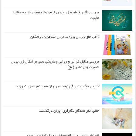
بررسی تأثیر فرضیه زن بودن امام دوازدهم بر نظریه «فقیه
غایب»
کتاب های درسی ویژه مدارس استعداد درخشان
بررسی دلایل قرآنی و روایی و تاریخی مبنی بر امکان زن بودن
حضرت ولی عصر (عج)
کمپین جذاب صرافی کوینکس برای سیستم عامل اندروید
خالق آثار ماندگار نگارگری ایران درگذشت
آموزش تبدیل دستگاه موبایل به یک کیف‌ پول سرد