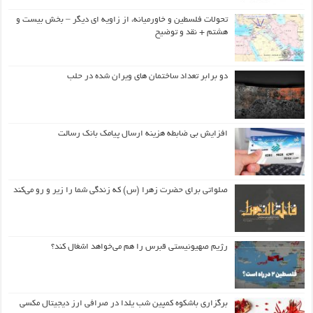
تحولات فلسطین و خاورمیانه، از زاویه ای دیگر – بخش بیست و
هشتم + نقد و توضیح
دو برابر تعداد ساختمان های ویران شده در حلب
افزایش بی ضابطه هزینه ارسال پیامک بانک رسالت
صلواتی برای حضرت زهرا (س) که زندگی شما را زیر و رو می‌کند
رژیم صهیونیستی قبرس را هم می‌خواهد اشغال کند؟
برگزاری باشکوه کمپین شب یلدا در صرافی ارز دیجیتال مکسی