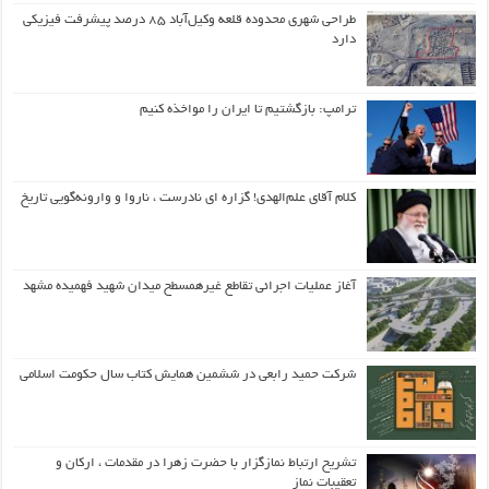
طراحی شهری محدوده قلعه وکیل‌آباد ۸۵ درصد پیشرفت فیزیکی
دارد
ترامپ: بازگشتیم تا ایران را مواخذه کنیم
کلام آقای علم‌الهدی! گزاره ای نادرست ، ناروا و وارونه‌گویی تاریخ
آغاز عملیات اجرائی تقاطع غیرهمسطح میدان شهید فهمیده مشهد
شرکت حمید رابعی در ششمین همایش کتاب سال حکومت اسلامی
تشریح ارتباط نمازگزار با حضرت زهرا در مقدمات ، ارکان و
تعقیبات نماز