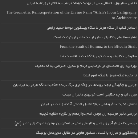
تحلیل سناریوی احتمالی پس از تهدید دونالد ترامپ به خاطر ترورعلیه ایران
The Geometric Reinterpretation of the Divine Name “Allah”: From Calligraphy
to Architecture
انتشار کتاب از تنگه هرمز تا تنگه بیت‌کوین توسط حمید رابعی
اشاره ساتوشی ناکاموتو بیش از حد به ایران نزدیک است
From the Strait of Hormuz to the Bitcoin Strait
ساتوشی ناکاموتو و بیت کوین تنگه جدید اقتصاد دنیا
بهره‌برداری اقتصادی از نارضایتی مردم و تبدیل اعتراض به کد تخفیف
تاریخچه تنگه هرمز یا تنگه اهورامزدا
چرایی و چگونگی ایجاد روندها در واگذاری برگ برنده حاکمیت تنگه هرمز به ایرانیان
مین ، آب و چه حکایتی است خونبهای دختران میناب
انتقال قدرت یا فروپاشی نرم؟ تحلیل امنیتی آینده ولایت در ایران
بررسی تأثیر فرضیه زن بودن امام دوازدهم بر نظریه «فقیه غایب»
بررسی دلایل قرآنی و روایی و تاریخی مبنی بر امکان زن بودن حضرت ولی عصر (عج)
پاسخگویی و مبارزه با فساد ، سناتور هاولی در مقابل مدیرعامل بوئینگ