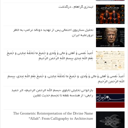
لیندزی گراهام ، درگذشت
تحلیل سناریوی احتمالی پس از تهدید دونالد ترامپ به خاطر
ترورعلیه ایران
اُعیذُ نَفسی وَ أهلی وَ مالی وَ وُلدی و جَمیعَ ما تَلحَقُهُ عِنایتی و جَمیعَ
نِعَمِ اللّهِ عِندی بِبِسمِ اللّهِ الرَّحمنِ الرَّحیمِ
اُعیذُ نَفسی وَ أهلی وَ مالی وَ وُلدی، و جَمیعَ ما تَلحَقُهُ عِنایتی، و جَمیعَ نِعَمِ اللّهِ عِندی، بِبِسمِ
اللّهِ الرَّحمنِ الرَّحیمِ.
بازخوانی تحلیلی تابلوی «بسم الله الرحمن الرحیم» اثر حمید
رابعی؛ از هندسه نقطه تا تجسم حدیث ثقلین
The Geometric Reinterpretation of the Divine Name
“Allah”: From Calligraphy to Architecture