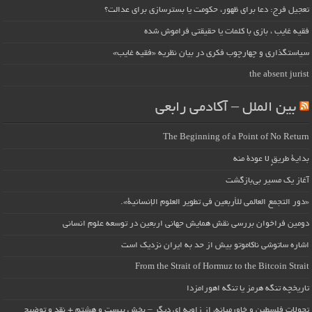
تعجیل فرج: دعا برای ظهور، حکومت یا بسترسازی برای عدالت؟
فقیه غایب ، بازی با کلمات یا حقیقتی فراموش شده
سیاستگذاری و چهارچوب فکری در بیان نظریه «فقیه غایب»
the absent jurist
بین الملل – آکادمی رابعی
The Beginning of a Point of No Return
بداية طريقٍ لا عودة منه
آغاز یک مسیر بی‌بازگشت
«دور التجمع العالمي للأربعين في تطوير العلوم الإنسانية».
دومین فراخوان بررسی نقش همایش جهانی اربعین در توسعه علوم انسانی
اشاره ساتوشی ناکاموتو بیش از حد به ایران نزدیک است
From the Strait of Hormuz to the Bitcoin Strait
تاریخچه تنگه هرمز یا تنگه اهورامزدا
تحولات فلسطین و خاورمیانه، از زاویه ای دیگر – بخش بیست و هشتم + نقد و توضیح