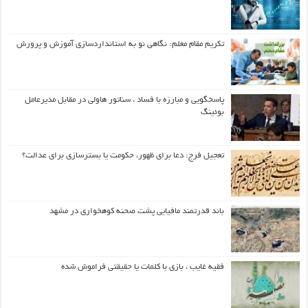
تکریم مقام معلم: نگاهی نو به استانداردسازی آموزش و پرورش
پاسخگویی و مبارزه با فساد ، سناتور هاولی در مقابل مدیرعامل
بوئینگ
تعجیل فرج: دعا برای ظهور، حکومت یا بسترسازی برای عدالت؟
باند قدرتمند مافیایی پشت صحنه کوهخواری در مشهد
فقیه غایب ، بازی با کلمات یا حقیقتی فراموش شده