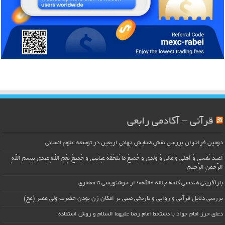
قرآنی – آکادمی رابعی
دومین فراخوان بررسی نقش همایش جهانی اربعین در توسعه علوم انسانی
اُعیذُ نَفسی وَ أهلی وَ مالی وَ وُلدی و جَمیعَ ما تَلحَقُهُ عِنایتی و جَمیعَ نِعَمِ اللّهِ عِندی بِبِسمِ اللّهِ
الرَّحمنِ الرَّحیمِ
بازآفرینی هندسی کلمه جلاله «الله»؛ از خوشنویسی تا معماری
بررسی دلایل قرآنی و روایی و تاریخی مبنی بر امکان زن بودن حضرت ولی عصر (عج)
دعای حرز امام جواد با دستخط امام رضا علیهما السلام و روش استفاده