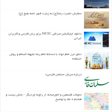
سفارش حضرت رضا(ع) به زیارت قبور ائمه بقیع (ع)
دانلود اپلیکیشن صرافی MEXC برای زبان فارسی و کاربران
ایرانی
دعای حرز امام جواد با دستخط امام رضا علیهما السلام و روش
استفاده
درباره سریال «سلمان فارسی»
تحولات فلسطین و خاورمیانه، از زاویه ای دیگر – بخش بیست و
هشتم + نقد و توضیح