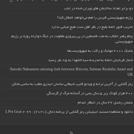
دو برابر تعداد ساختمان های ویران شده در حلب
رژیم صهیونیستی قبرس را هم می‌خواهد اشغال کند؟
تخریب قبور ائمه بقیع در نظر اهل سنت هیچ مبنایی ندارد
پیام رهبر انقلاب به ملت فلسطین در پی پیروزی مقاومت در جنگ دوازده روزه بر رژیم
صهیونیستی
شلیک ۲۰۰۰ موشک و راکت به صهیونیست‌ها
شمار قربانیان حمله به مدرسه سیدالشهدا به ۸۵ نفر رسید
Satoshi Nakamoto missing link between Bitcoin, Salman Rushdie, Israel and
UK
رمز گشایی از آخرین ترانه و ویدئو کلیپ شیطانی ساسان حیدری ملقب به ساسی مانکن
۴۰۰ هزار کودک زیر ۵ سال یمنی در آستانه مرگ از گرسنگی
سلمان رشدی ۳۲ سال در انتظار اعدام
دانلود و مشاهده مستند انیمیشن رمز گشایی از برنامه دجال (۲۰۲۰) : I, Pet Goat 2.99