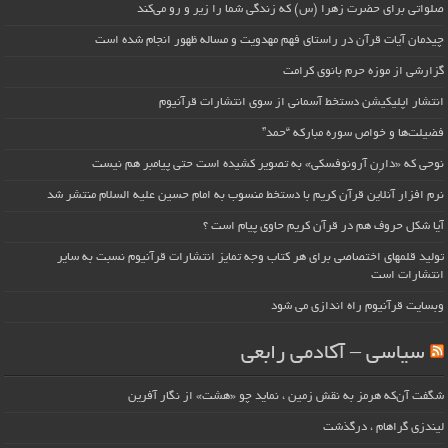
صلواتی برای حضرت زهرا (س) که زندگی شما را زیر و رو می‌کند
چیدمان آیات قرآن در راستای فهم مهدویت و مساله ظهور انجام شده است
گزارشی از موزه حرم بانوی کرامت
انتشار اپلیکیشن دستخط آسمانی از سوی انتشارات قرآنیوم
فضیلت‌ها و خواص سوره مبارکه “حمد”
نوحی که «دارِن آرونوفسکی» به تصویر کشیده است حتی پیامبر هم نیست
نرم افزار آنلاین قرآن کریم با دستخط منسوب به امام حسین علیه السلام منتشر شد
آیا شکل حروف هم در قرآن کریم حاوی پیام است ؟
تولید قلمهای اختصاصی برای هر کتاب وجه تمایز انتشارات قرآنیوم نسبت به سایر
انتشارات است
وبسایت قرآنیوم راه اندازی می شود
سیاسی – آکادمی رابعی
شگفت آن‌که هرمز به نقش زمین ، نماید چو «هشت» از نگار آفرین
لیندزی گراهام ، درگذشت