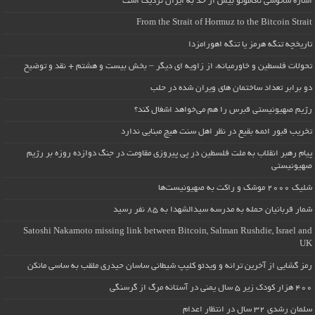
اشاره ساتوشی ناکاموتو بیش از حد به ایران نزدیک است
From the Strait of Hormuz to the Bitcoin Strait
تاریخچه تنگه هرمز یا تنگه اهورامزدا
تحولات فلسطین و خاورمیانه، از زاویه ای دیگر – بخش بیست و هشتم + نقد و توضیح
دو برابر تعداد ساختمان های ویران شده در حلب
رژیم صهیونیستی قبرس را هم می‌خواهد اشغال کند؟
تخریب قبور ائمه بقیع در نظر اهل سنت هیچ مبنایی ندارد
پیام رهبر انقلاب به ملت فلسطین در پی پیروزی مقاومت در جنگ دوازده روزه بر رژیم
صهیونیستی
شلیک ۲۰۰۰ موشک و راکت به صهیونیست‌ها
شمار قربانیان حمله به مدرسه سیدالشهدا به ۸۵ نفر رسید
Satoshi Nakamoto missing link between Bitcoin, Salman Rushdie, Israel and
UK
رمز گشایی از آخرین ترانه و ویدئو کلیپ شیطانی ساسان حیدری ملقب به ساسی مانکن
۴۰۰ هزار کودک زیر ۵ سال یمنی در آستانه مرگ از گرسنگی
سلمان رشدی ۳۲ سال در انتظار اعدام