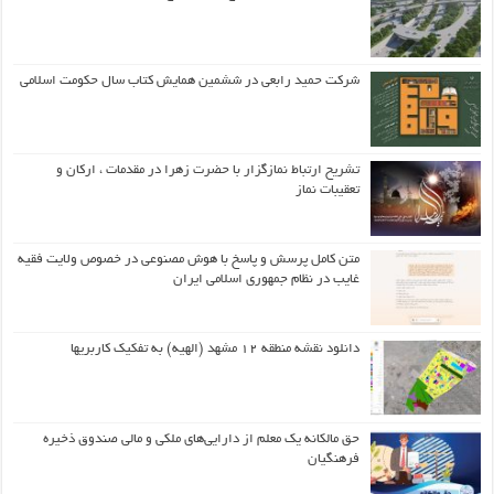
شرکت حمید رابعی در ششمین همایش کتاب سال حکومت اسلامی
تشریح ارتباط نمازگزار با حضرت زهرا در مقدمات ، ارکان و
تعقیبات نماز
متن کامل پرسش و پاسخ با هوش مصنوعی در خصوص ولایت فقیه
غایب در نظام جمهوری اسلامی ایران
دانلود نقشه منطقه ۱۲ مشهد (الهیه) به تفکیک کاربریها
حق مالکانه یک معلم از دارایی‌های ملکی و مالی صندوق ذخیره
فرهنگیان