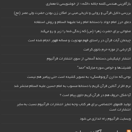
بازآفرینی هندسی کلمه جلاله «الله»؛ از خوشنویسی تا معماری
بررسی دلایل قرآنی و روایی و تاریخی مبنی بر امکان زن بودن حضرت ولی عصر (عج)
دعای حرز امام جواد با دستخط امام رضا علیهما السلام و روش استفاده
صلواتی برای حضرت زهرا (س) که زندگی شما را زیر و رو می‌کند
چیدمان آیات قرآن در راستای فهم مهدویت و مساله ظهور انجام شده است
گزارشی از موزه حرم بانوی کرامت
انتشار اپلیکیشن دستخط آسمانی از سوی انتشارات قرآنیوم
فضیلت‌ها و خواص سوره مبارکه “حمد”
نوحی که «دارِن آرونوفسکی» به تصویر کشیده است حتی پیامبر هم نیست
نرم افزار آنلاین قرآن کریم با دستخط منسوب به امام حسین علیه السلام منتشر شد
آیا شکل حروف هم در قرآن کریم حاوی پیام است ؟
تولید قلمهای اختصاصی برای هر کتاب وجه تمایز انتشارات قرآنیوم نسبت به سایر
انتشارات است
وبسایت قرآنیوم راه اندازی می شود