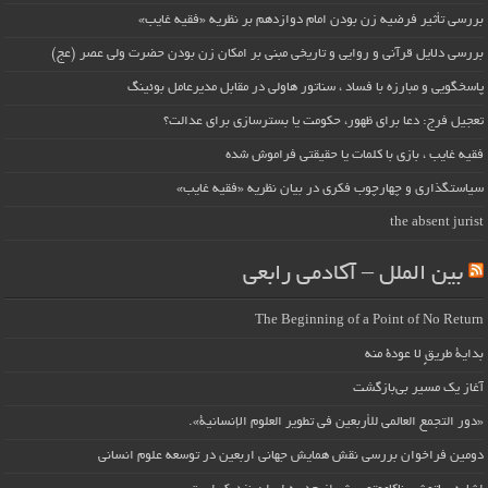
بررسی تأثیر فرضیه زن بودن امام دوازدهم بر نظریه «فقیه غایب»
بررسی دلایل قرآنی و روایی و تاریخی مبنی بر امکان زن بودن حضرت ولی عصر (عج)
پاسخگویی و مبارزه با فساد ، سناتور هاولی در مقابل مدیرعامل بوئینگ
تعجیل فرج: دعا برای ظهور، حکومت یا بسترسازی برای عدالت؟
فقیه غایب ، بازی با کلمات یا حقیقتی فراموش شده
سیاستگذاری و چهارچوب فکری در بیان نظریه «فقیه غایب»
the absent jurist
بین الملل – آکادمی رابعی
The Beginning of a Point of No Return
بداية طريقٍ لا عودة منه
آغاز یک مسیر بی‌بازگشت
«دور التجمع العالمي للأربعين في تطوير العلوم الإنسانية».
دومین فراخوان بررسی نقش همایش جهانی اربعین در توسعه علوم انسانی