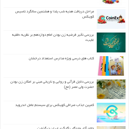
مراحل دریافت هدیه شب یلدا و هشتمین سالگرد تاسیس
کوینکس
بررسی تأثیر فرضیه زن بودن امام دوازدهم بر نظریه «فقیه
غایب»
کتاب های درسی ویژه مدارس استعداد درخشان
بررسی دلایل قرآنی و روایی و تاریخی مبنی بر امکان زن بودن
حضرت ولی عصر (عج)
کمپین جذاب صرافی کوینکس برای سیستم عامل اندروید
خالق آثار ماندگار نگارگری ایران درگذشت