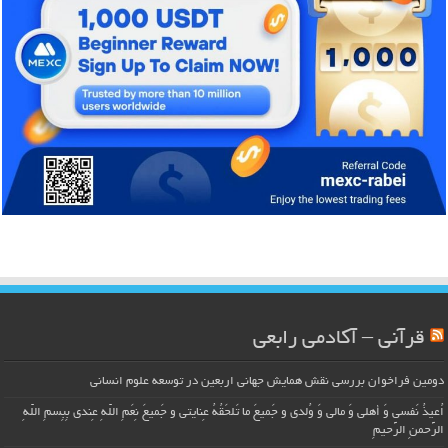
قرآنی – آکادمی رابعی
دومین فراخوان بررسی نقش همایش جهانی اربعین در توسعه علوم انسانی
اُعیذُ نَفسی وَ أهلی وَ مالی وَ وُلدی و جَمیعَ ما تَلحَقُهُ عِنایتی و جَمیعَ نِعَمِ اللّهِ عِندی بِبِسمِ اللّهِ
الرَّحمنِ الرَّحیمِ