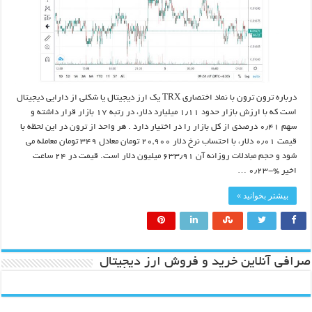
درباره ترون ترون با نماد اختصاری TRX یک ارز دیجیتال یا شکلی از دارایی دیجیتال
است که با ارزش بازار حدود ۱٫۱۱ میلیارد دلار، در رتبه ۱۷ بازار قرار داشته و
سهم ۰٫۴۱ درصدی از کل بازار را در اختیار دارد . هر واحد از ترون در این لحظه با
قیمت ۰٫۰۱ دلار، با احتساب نرخ دلار ۲۰,۹۰۰ تومان معادل ۳۴۹ تومان معامله می
شود و حجم مبادلات روزانه آن ۶۳۳٫۹۱ میلیون دلار است. قیمت در ۲۴ ساعت
اخیر %-۰٫۲۳ …
بیشتر بخوانید »
صرافی آنلاین خرید و فروش ارز دیجیتال