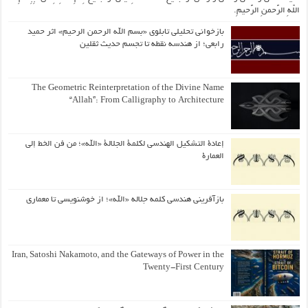
اللّهِ الرَّحمنِ الرَّحیمِ.
بازخوانی تحلیلی تابلوی «بسم الله الرحمن الرحیم» اثر حمید
رابعی؛ از هندسه نقطه تا تجسم حدیث ثقلین
The Geometric Reinterpretation of the Divine Name
“Allah”: From Calligraphy to Architecture
إعادة التشكيل الهندسي لكلمة الجلالة «الله»؛ من فن الخط إلى
العمارة
بازآفرینی هندسی کلمه جلاله «الله»؛ از خوشنویسی تا معماری
Iran, Satoshi Nakamoto, and the Gateways of Power in the
Twenty-First Century