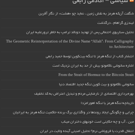
سیاسی – آکادمی رابعی
شگفت آن‌که هرمز به نقش زمین ، نماید چو «هشت» از نگار آفرین
لیندزی گراهام ، درگذشت
تحلیل سناریوی احتمالی پس از تهدید دونالد ترامپ به خاطر ترورعلیه ایران
The Geometric Reinterpretation of the Divine Name “Allah”: From Calligraphy
to Architecture
انتشار کتاب از تنگه هرمز تا تنگه بیت‌کوین توسط حمید رابعی
اشاره ساتوشی ناکاموتو بیش از حد به ایران نزدیک است
From the Strait of Hormuz to the Bitcoin Strait
ساتوشی ناکاموتو و بیت کوین تنگه جدید اقتصاد دنیا
بهره‌برداری اقتصادی از نارضایتی مردم و تبدیل اعتراض به کد تخفیف
تاریخچه تنگه هرمز یا تنگه اهورامزدا
چرایی و چگونگی ایجاد روندها در واگذاری برگ برنده حاکمیت تنگه هرمز به ایرانیان
مین ، آب و چه حکایتی است خونبهای دختران میناب
انتقال قدرت یا فروپاشی نرم؟ تحلیل امنیتی آینده ولایت در ایران