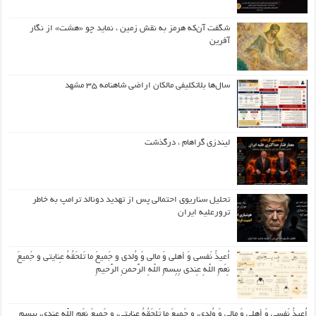
شگفت آن‌که هرمز به نقش زمین ، نماید چو «هشت» از نگار
آفرین
سال‌ها بلاتکلیفی مالکان اراضی شاهنامه ۳۵ مشهد
لیندزی گراهام ، درگذشت
تحلیل سناریوی احتمالی پس از تهدید دونالد ترامپ به خاطر
ترورعلیه ایران
اُعیذُ نَفسی وَ أهلی وَ مالی وَ وُلدی و جَمیعَ ما تَلحَقُهُ عِنایتی و جَمیعَ
نِعَمِ اللّهِ عِندی بِبِسمِ اللّهِ الرَّحمنِ الرَّحیمِ
اُعیذُ نَفسی وَ أهلی وَ مالی وَ وُلدی، و جَمیعَ ما تَلحَقُهُ عِنایتی، و جَمیعَ نِعَمِ اللّهِ عِندی، بِبِسمِ