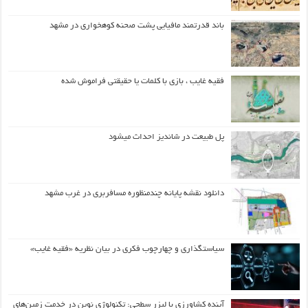
باند قدرتمند مافیایی پشت صحنه کوهخواری در مشهد
فقیه غایب ، بازی با کلمات یا حقیقتی فراموش شده
پل طبیعت در شاندیز احداث میشود
دانلود نقشه پایانه چندمنظوره مسافربری در غرب مشهد
سیاستگذاری و چهارچوب فکری در بیان نظریه «فقیه غایب»
آینده کشاورزی با لیزر سطحی: تکنولوژی نوین در خدمت زمین‌های