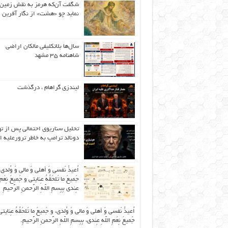
شگفت آن‌که هرمز به نقش زمین 
نماید چو «هشت» از نگار آفرین
سال‌ها بلاتکلیفی مالکان اراضی
شاهنامه ۳۵ مشهد
لیندزی گراهام ، درگذشت
تحلیل سناریوی احتمالی پس از ت
دونالد ترامپ به خاطر ترورعلیه ا
اُعیذُ نَفسی وَ أهلی وَ مالی وَ وُلدی
جَمیعَ ما تَلحَقُهُ عِنایتی و جَمیعَ نِعَمِ 
عِندی بِبِسمِ اللّهِ الرَّحمنِ الرَّحیمِ
اُعیذُ نَفسی وَ أهلی وَ مالی وَ وُلدی، و جَمیعَ ما تَلحَقُهُ عِنایتی
جَمیعَ نِعَمِ اللّهِ عِندی، بِبِسمِ اللّهِ الرَّحمنِ الرَّحیمِ.