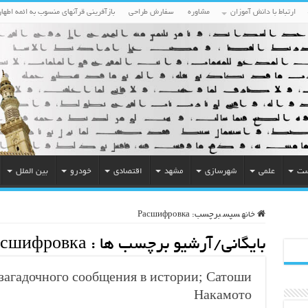
ارتباط با دانش آموزان
مشاوره
سفارش طراحی
بازآفرینی قرآنهای منسوب به ائمه اطهار
ست
علمی
شهرسازی
مشهد
اقتصادی
خودرو
بین الملل
خانه
سپس
برچسب:
Расшифровка
بایگانی/آرشیو برچسب ها :
асшифровка
загадочного сообщения в истории; Сатоши
Накамото