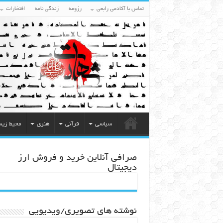
تماس با آکادمی رابعی
رزومه
زندگی نامه
افتخارات
سیاسی
قرآنی
هنری
محیط زی
صرافی آنلاین خرید و فروش ارز
دیجیتال
نوشته های تصویری/ویدیویی