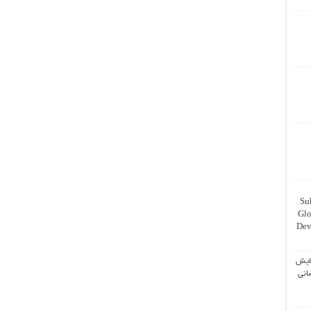
Su
Glo
Dev
ایش
انی