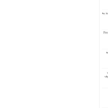
د به
Fro
ه
یف