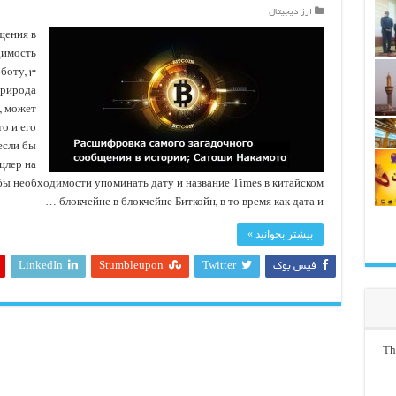
ارز دیجیتال
щения в
димость
боту, ۳
природа
, может
о и его
если бы
цлер на
бы необходимости упоминать дату и название Times в китайском
блокчейне в блокчейне Биткойн, в то время как дата и …
بیشتر بخوانید »
فیس بوک
Twitter
Stumbleupon
LinkedIn
Th