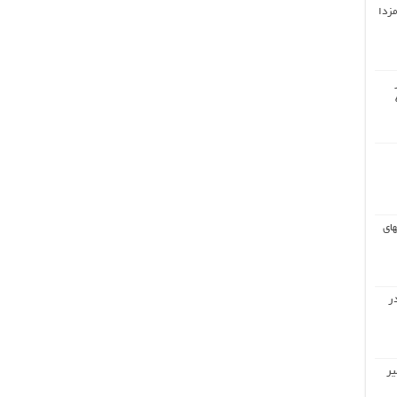
مزدا
های
ر
یر