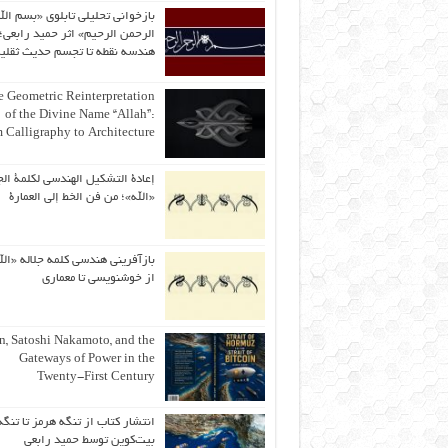
بازخوانی تحلیلی تابلوی «بسم الل
الرحمن الرحیم» اثر حمید رابعی؛ 
هندسه نقطه تا تجسم حدیث ثقلی
 Geometric Reinterpretation
of the Divine Name “Allah”:
 Calligraphy to Architecture
إعادة التشكيل الهندسي لكلمة الج
«الله»؛ من فن الخط إلى العمارة
بازآفرینی هندسی کلمه جلاله «الل
از خوشنویسی تا معماری
an, Satoshi Nakamoto, and the
Gateways of Power in the
Twenty-First Century
انتشار کتاب از تنگه هرمز تا تنگه
بیت‌کوین توسط حمید رابعی