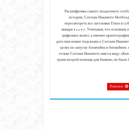
Расшифровка самого загадочного сооб
истории; Сатоши Накамото Необхо
пересмотреть все заголовки Times в суб
января ۲۰۰۹ г. Учитывая, что основная 
цифровых валют, а именно криптография
дать нам новые подсказки о Сатоши Накамот
целях по запуску блокчейна и биткойнов. 
только Сатоши Накамото имел в виду «Кан
грани второй помощи для банков», не было 
Pinterest