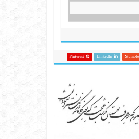
Pinterest
LinkedIn
Stumbl