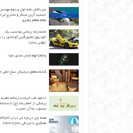
متن کامل نامه اول و دوم مهندس
جمشید آرین مبتکر و مخترع ایران
مقام معظم رهبری
محمدرضا ریحانی توانست یک
خودروی لامبورگینی آونتادور را ب
تنهایی بسازد
وجعلنا لهم لسان صدق علیا
کتابخانه‌های دیجیتال نسخ خطی ج
دانلود طب الرضا یا رساله‌ ذهبیه 
پزشکی از امام رضا (ع) با دستخط
منسوب به آن حضرت
همکاری با صرافی tokocrypto