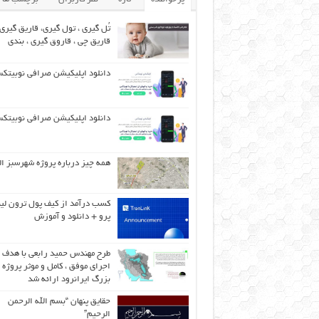
تُل گیری ، تول گیری، قاریق گیری 
قاریق‌ چی ، قاروق گیری ، بندی
دانلود اپلیکیشن صرافی نوبیتک
دانلود اپلیکیشن صرافی نوبیتک
همه چیز درباره پروژه شهرسبز ال
کسب درآمد از کیف پول ترون لی
پرو + دانلود و آموزش
طرح مهندس حمید رابعی با هدف
اجرای موفق ، کامل و موثر پروژه
بزرگ ایرانرود ارائه شد
حقایق پنهان “بسم الله الرحمن
الرحیم”