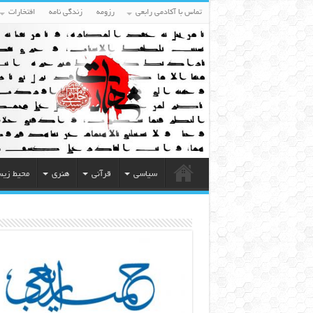
تماس با آکادمی رابعی
رزومه
زندگی نامه
افتخارات
سیاسی
قرآنی
هنری
محیط زی