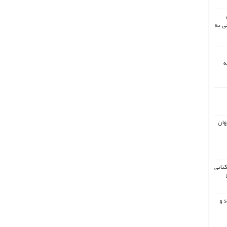
ی به
ه
هان
کتابی
همه چیز درباره ایر دراپ safepal و