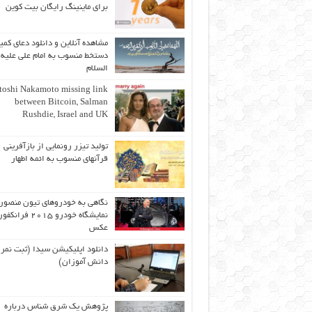
برای ماینینگ رایگان بیت کوین
مشاهده آنلاین و دانلود دعای کمیل
دستخط منسوب به امام علی علیه
السلام
toshi Nakamoto missing link
between Bitcoin, Salman
Rushdie, Israel and UK
تولید تیزر رونمایی از بازآفرینی
قرآنهای منسوب به ائمه اطهار
نگاهی به خودروهای تیون منصور
نمایشگاه خودرو ۲۰۱۵ ف
عکس
دانلود اپلیکیشن سیدا (ثبت نمر
دانش آموزان)
پژوهش یک شرق شناس درباره