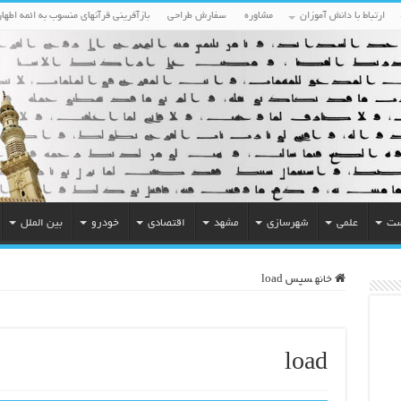
ارتباط با دانش آموزان
مشاوره
سفارش طراحی
بازآفرینی قرآنهای منسوب به ائمه اطهار
ست
علمی
شهرسازی
مشهد
اقتصادی
خودرو
بین الملل
خانه
سپس
load
load