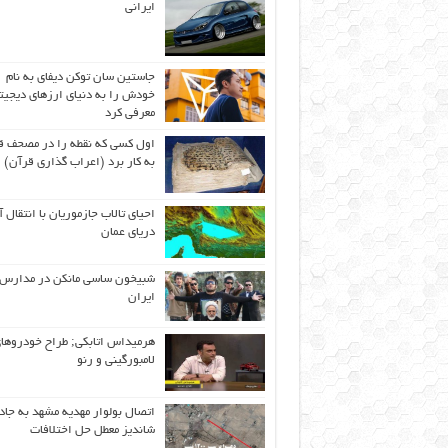
ایرانی
جاستین سان توکن دیفای به نام
خودش را به دنیای ارزهای دیجیت
معرفی کرد
اول كسی كه نقطه را در مصحف ق
به كار برد (اعراب گذاری قرآن)
احیای تالاب جازموریان با انتقال 
دریای عمان
شبیخون ساسی مانکن در مدارس
ایران
هرمیداس اتابکی; طراح خودروها
لامبورگینی و رنو
اتصال بولوار مهدیه مشهد به جاد
شاندیز معطل حل اختلافات