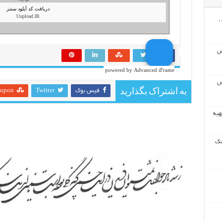
،
س
powered by Advanced iFrame
س
به اشتراک بگذارید
فیس بوک
Twitter
eupon
هیه
نک