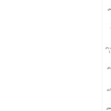
ای
،
 رمز
گشایی از برنامه دجال (۲۰۲۰) : I,
 دریای
کزی
های