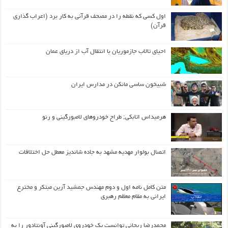
اول كسی كه نقطه را در مصحف قرآنی به كار برد (اعراب گذاری
قرآن)
احیای تالاب جازموریان با انتقال آب از دریای عمان
شبیخون ساسی مانکن در مدارس ایران
هرمیداس اتابکی; طراح خودروهای لامبورگینی و رنو
اتصال بولوار مهدیه مشهد به جاده شاندیز معطل حل اختلافات
متن کامل نامه اول و دوم مهندس جمشید آرین مبتکر و مخترع
ایرانی به مقام معظم رهبری
محمدرضا ریحانی توانست یک خودروی لامبورگینی آونتادور را به