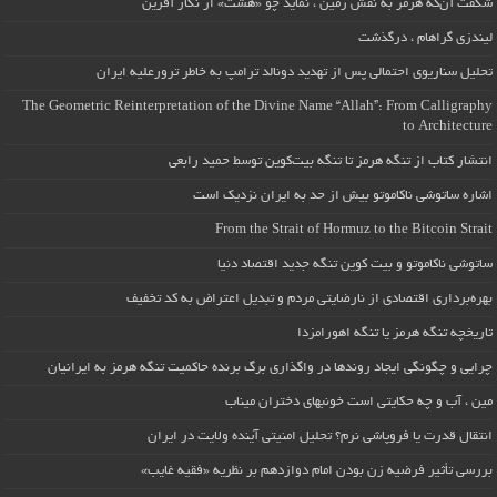
شگفت آن‌که هرمز به نقش زمین ، نماید چو «هشت» از نگار آفرین
لیندزی گراهام ، درگذشت
تحلیل سناریوی احتمالی پس از تهدید دونالد ترامپ به خاطر ترورعلیه ایران
The Geometric Reinterpretation of the Divine Name “Allah”: From Calligraphy
to Architecture
انتشار کتاب از تنگه هرمز تا تنگه بیت‌کوین توسط حمید رابعی
اشاره ساتوشی ناکاموتو بیش از حد به ایران نزدیک است
From the Strait of Hormuz to the Bitcoin Strait
ساتوشی ناکاموتو و بیت کوین تنگه جدید اقتصاد دنیا
بهره‌برداری اقتصادی از نارضایتی مردم و تبدیل اعتراض به کد تخفیف
تاریخچه تنگه هرمز یا تنگه اهورامزدا
چرایی و چگونگی ایجاد روندها در واگذاری برگ برنده حاکمیت تنگه هرمز به ایرانیان
مین ، آب و چه حکایتی است خونبهای دختران میناب
انتقال قدرت یا فروپاشی نرم؟ تحلیل امنیتی آینده ولایت در ایران
بررسی تأثیر فرضیه زن بودن امام دوازدهم بر نظریه «فقیه غایب»