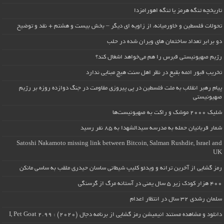
تاریخچه تنگه هرمز یا تنگه اهورامزدا
تحولات فلسطین و خاورمیانه، از زاویه ای دیگر – بخش بیست و هشتم + نقد و توضیح
دو برابر تعداد ساختمان های ویران شده در حلب
رژیم صهیونیستی قبرس را هم می‌خواهد اشغال کند؟
تخریب قبور ائمه بقیع در نظر اهل سنت هیچ مبنایی ندارد
پیام رهبر انقلاب به ملت فلسطین در پی پیروزی مقاومت در جنگ دوازده روزه بر رژیم
صهیونیستی
شلیک ۲۰۰۰ موشک و راکت به صهیونیست‌ها
شمار قربانیان حمله به مدرسه سیدالشهدا به ۸۵ نفر رسید
Satoshi Nakamoto missing link between Bitcoin, Salman Rushdie, Israel and
UK
رمز گشایی از آخرین ترانه و ویدئو کلیپ شیطانی ساسان حیدری ملقب به ساسی مانکن
۴۰۰ هزار کودک زیر ۵ سال یمنی در آستانه مرگ از گرسنگی
سلمان رشدی ۳۲ سال در انتظار اعدام
دانلود و مشاهده مستند انیمیشن رمز گشایی از برنامه دجال (۲۰۲۰) : I, Pet Goat 2.99