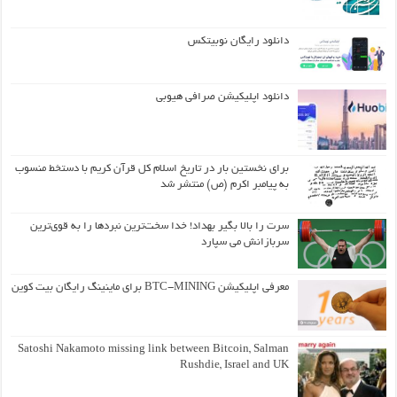
دانلود رایگان نوبیتکس
دانلود اپلیکیشن صرافی هیوبی
برای نخستین بار در تاریخ اسلام کل قرآن کریم با دستخط منسوب
به پیامبر اکرم (ص) منتشر شد
سرت را بالا بگیر بهداد! خدا سخت‌ترین نبردها را به قوی‌ترین
سربازانش می سپارد
معرفی اپلیکیشن BTC-MINING برای ماینینگ رایگان بیت کوین
Satoshi Nakamoto missing link between Bitcoin, Salman
Rushdie, Israel and UK