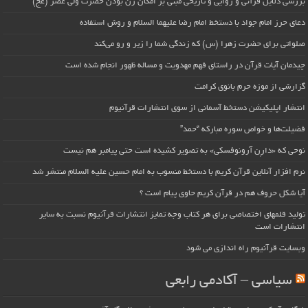
بررسی دلایل قرآنی و روایی و تاریخی مبنی بر امکان زن بودن حضرت ولی عصر (عج)
دعای حرز امام جواد با دستخط امام رضا علیهما السلام و روش استفاده
صلواتی برای حضرت زهرا (س) که زندگی شما را زیر و رو می‌کند
چیدمان آیات قرآن در راستای فهم مهدویت و مساله ظهور انجام شده است
گزارشی از موزه حرم بانوی کرامت
انتشار اپلیکیشن دستخط آسمانی از سوی انتشارات قرآنیوم
فضیلت‌ها و خواص سوره مبارکه “حمد”
نوحی که «دارِن آرونوفسکی» به تصویر کشیده است حتی پیامبر هم نیست
نرم افزار آنلاین قرآن کریم با دستخط منسوب به امام حسین علیه السلام منتشر شد
آیا شکل حروف هم در قرآن کریم حاوی پیام است ؟
تولید قلمهای اختصاصی برای هر کتاب وجه تمایز انتشارات قرآنیوم نسبت به سایر
انتشارات است
وبسایت قرآنیوم راه اندازی می شود
سیاسی – آکادمی رابعی