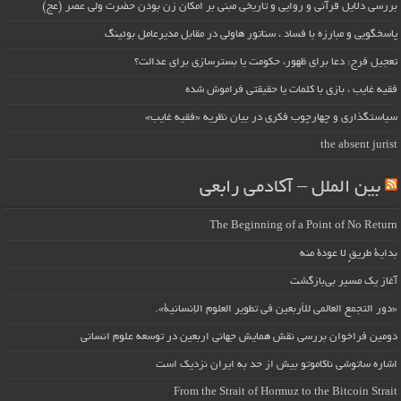
بررسی دلایل قرآنی و روایی و تاریخی مبنی بر امکان زن بودن حضرت ولی عصر (عج)
پاسخگویی و مبارزه با فساد ، سناتور هاولی در مقابل مدیرعامل بوئینگ
تعجیل فرج: دعا برای ظهور، حکومت یا بسترسازی برای عدالت؟
فقیه غایب ، بازی با کلمات یا حقیقتی فراموش شده
سیاستگذاری و چهارچوب فکری در بیان نظریه «فقیه غایب»
the absent jurist
بین الملل – آکادمی رابعی
The Beginning of a Point of No Return
بداية طريقٍ لا عودة منه
آغاز یک مسیر بی‌بازگشت
«دور التجمع العالمي للأربعين في تطوير العلوم الإنسانية».
دومین فراخوان بررسی نقش همایش جهانی اربعین در توسعه علوم انسانی
اشاره ساتوشی ناکاموتو بیش از حد به ایران نزدیک است
From the Strait of Hormuz to the Bitcoin Strait