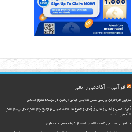
قرآنی – آکادمی رابعی
دومین فراخوان بررسی نقش همایش جهانی اربعین در توسعه علوم انسانی
اُعیذُ نَفسی وَ أهلی وَ مالی وَ وُلدی و جَمیعَ ما تَلحَقُهُ عِنایتی و جَمیعَ نِعَمِ اللّهِ عِندی بِبِسمِ اللّهِ
الرَّحمنِ الرَّحیمِ
بازآفرینی هندسی کلمه جلاله «الله»؛ از خوشنویسی تا معماری