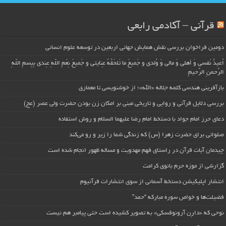
قرآنی – آکادمی رابعی
دومین فراخوان بررسی نقش همایش جهانی اربعین در توسعه علوم انسانی
اُعیذُ نَفسی وَ أهلی وَ مالی وَ وُلدی و جَمیعَ ما تَلحَقُهُ عِنایتی و جَمیعَ نِعَمِ اللّهِ عِندی بِبِسمِ اللّهِ
الرَّحمنِ الرَّحیمِ
بازآفرینی هندسی کلمه جلاله «الله»؛ از خوشنویسی تا معماری
بررسی دلایل قرآنی و روایی و تاریخی مبنی بر امکان زن بودن حضرت ولی عصر (عج)
دعای حرز امام جواد با دستخط امام رضا علیهما السلام و روش استفاده
صلواتی برای حضرت زهرا (س) که زندگی شما را زیر و رو می‌کند
چیدمان آیات قرآن در راستای فهم مهدویت و مساله ظهور انجام شده است
گزارشی از موزه حرم بانوی کرامت
انتشار اپلیکیشن دستخط آسمانی از سوی انتشارات قرآنیوم
فضیلت‌ها و خواص سوره مبارکه “حمد”
نوحی که «دارِن آرونوفسکی» به تصویر کشیده است حتی پیامبر هم نیست