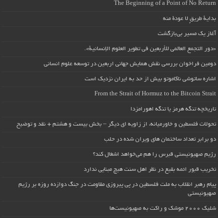
The Beginning of a Point of No Return
بداية طريقٍ لا عودة منه
آغاز یک مسیر بی‌بازگشت
«دور التجمع العالمي للأربعين في تطوير العلوم الإنسانية».
دومین فراخوان بررسی نقش همایش جهانی اربعین در توسعه علوم انسانی
اشاره ساتوشی ناکاموتو بیش از حد به ایران نزدیک است
From the Strait of Hormuz to the Bitcoin Strait
تاریخچه تنگه هرمز یا تنگه اهورامزدا
تحولات فلسطین و خاورمیانه، از زاویه ای دیگر – بخش بیست و هشتم + نقد و توضیح
دو برابر تعداد ساختمان های ویران شده در حلب
رژیم صهیونیستی قبرس را هم می‌خواهد اشغال کند؟
تخریب قبور ائمه بقیع در نظر اهل سنت هیچ مبنایی ندارد
پیام رهبر انقلاب به ملت فلسطین در پی پیروزی مقاومت در جنگ دوازده روزه بر رژیم
صهیونیستی
شلیک ۲۰۰۰ موشک و راکت به صهیونیست‌ها