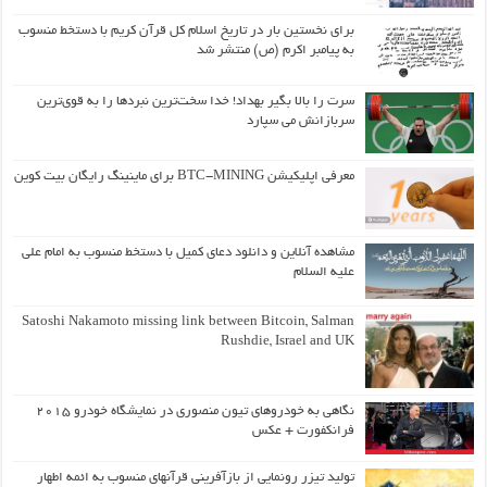
برای نخستین بار در تاریخ اسلام کل قرآن کریم با دستخط منسوب
به پیامبر اکرم (ص) منتشر شد
سرت را بالا بگیر بهداد! خدا سخت‌ترین نبردها را به قوی‌ترین
سربازانش می سپارد
معرفی اپلیکیشن BTC-MINING برای ماینینگ رایگان بیت کوین
مشاهده آنلاین و دانلود دعای کمیل با دستخط منسوب به امام علی
علیه السلام
Satoshi Nakamoto missing link between Bitcoin, Salman
Rushdie, Israel and UK
نگاهی به خودروهای تیون منصوری در نمایشگاه خودرو ۲۰۱۵
فرانکفورت + عکس
تولید تیزر رونمایی از بازآفرینی قرآنهای منسوب به ائمه اطهار