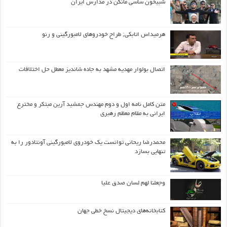
شبیخون ساسی مانکن در مدارس ایران
هرمیداس اتابکی; طراح خودروهای لامبورگینی و رنو
اتصال بولوار مهدیه مشهد به جاده شاندیز معطل حل اختلافات
متن کامل نامه اول و دوم مهندس جمشید آرین مبتکر و مخترع
ایرانی به مقام معظم رهبری
محمدرضا ریحانی توانست یک خودروی لامبورگینی آونتادور را به
تنهایی بسازد
وجعلنا لهم لسان صدق علیا
کتابخانه‌های دیجیتال نسخ خطی جهان