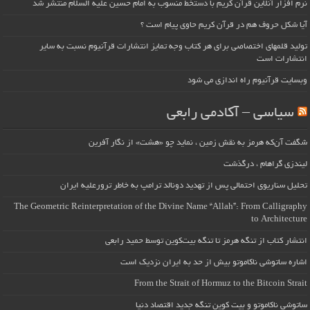
نرم افزار آنلاین قرآن کریم با دستخط منسوب به امام حسین علیه السلام منتشر شد
آیا شکل حروف هم در قرآن کریم حاوی پیام است ؟
تولید قلمهای اختصاصی برای هر کتاب وجه تمایز انتشارات قرآنیوم نسبت به سایر
انتشارات است
وبسایت قرآنیوم راه اندازی می شود
سیاسی – آکادمی رابعی
شگفت آن‌که هرمز به نقش زمین ، نماید چو «هشت» از نگار آفرین
لیندزی گراهام ، درگذشت
تحلیل سناریوی احتمالی پس از تهدید دونالد ترامپ به خاطر ترورعلیه ایران
The Geometric Reinterpretation of the Divine Name “Allah”: From Calligraphy
to Architecture
انتشار کتاب از تنگه هرمز تا تنگه بیت‌کوین توسط حمید رابعی
اشاره ساتوشی ناکاموتو بیش از حد به ایران نزدیک است
From the Strait of Hormuz to the Bitcoin Strait
ساتوشی ناکاموتو و بیت کوین تنگه جدید اقتصاد دنیا