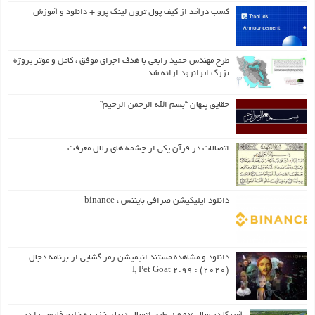
کسب درآمد از کیف پول ترون لینک پرو + دانلود و آموزش
طرح مهندس حمید رابعی با هدف اجرای موفق ، کامل و موثر پروژه
بزرگ ایرانرود ارائه شد
حقایق پنهان “بسم الله الرحمن الرحیم”
اتصالات در قرآن یکی از چشمه های زلال معرفت
دانلود اپلیکیشن صرافی بایننس ، binance
دانلود و مشاهده مستند انیمیشن رمز گشایی از برنامه دجال
(۲۰۲۰) : I, Pet Goat 2.99