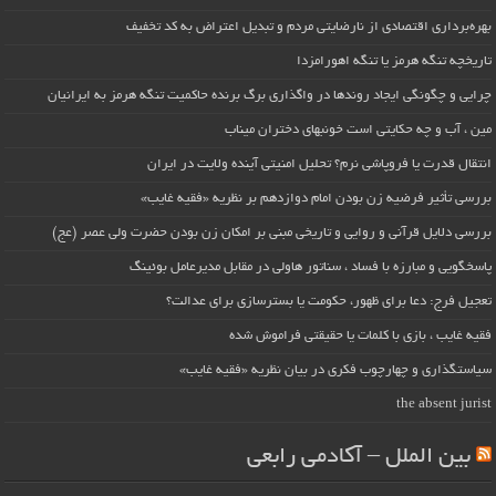
بهره‌برداری اقتصادی از نارضایتی مردم و تبدیل اعتراض به کد تخفیف
تاریخچه تنگه هرمز یا تنگه اهورامزدا
چرایی و چگونگی ایجاد روندها در واگذاری برگ برنده حاکمیت تنگه هرمز به ایرانیان
مین ، آب و چه حکایتی است خونبهای دختران میناب
انتقال قدرت یا فروپاشی نرم؟ تحلیل امنیتی آینده ولایت در ایران
بررسی تأثیر فرضیه زن بودن امام دوازدهم بر نظریه «فقیه غایب»
بررسی دلایل قرآنی و روایی و تاریخی مبنی بر امکان زن بودن حضرت ولی عصر (عج)
پاسخگویی و مبارزه با فساد ، سناتور هاولی در مقابل مدیرعامل بوئینگ
تعجیل فرج: دعا برای ظهور، حکومت یا بسترسازی برای عدالت؟
فقیه غایب ، بازی با کلمات یا حقیقتی فراموش شده
سیاستگذاری و چهارچوب فکری در بیان نظریه «فقیه غایب»
the absent jurist
بین الملل – آکادمی رابعی