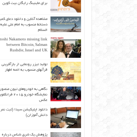
برای ماینینگ رایگان بیت کوین
مشاهده آنلاین و دانلود دعای کمیل
دستخط منسوب به امام علی علیه
السلام
toshi Nakamoto missing link
between Bitcoin, Salman
Rushdie, Israel and UK
تولید تیزر رونمایی از بازآفرینی
قرآنهای منسوب به ائمه اطهار
نگاهی به خودروهای تیون منصور
نمایشگاه خودرو ۲۰۱۵ ف
عکس
دانلود اپلیکیشن سیدا (ثبت نمر
دانش آموزان)
پژوهش یک شرق شناس درباره