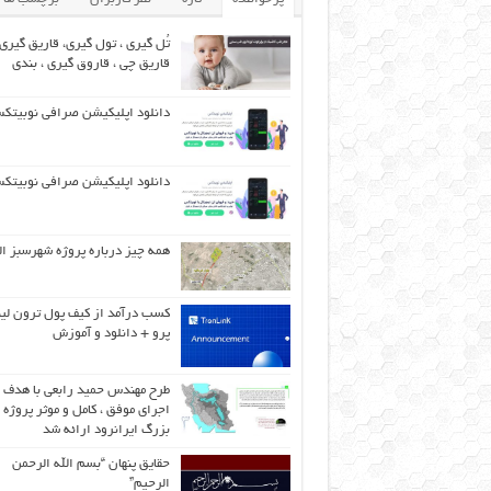
تُل گیری ، تول گیری، قاریق گیری 
قاریق‌ چی ، قاروق گیری ، بندی
دانلود اپلیکیشن صرافی نوبیتک
دانلود اپلیکیشن صرافی نوبیتک
همه چیز درباره پروژه شهرسبز ال
کسب درآمد از کیف پول ترون لی
پرو + دانلود و آموزش
طرح مهندس حمید رابعی با هدف
اجرای موفق ، کامل و موثر پروژه
بزرگ ایرانرود ارائه شد
حقایق پنهان “بسم الله الرحمن
الرحیم”