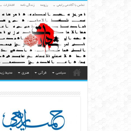
تماس با آکادمی رابعی
رزومه
زندگی نامه
افتخارات
سیاسی
قرآنی
هنری
محیط زی