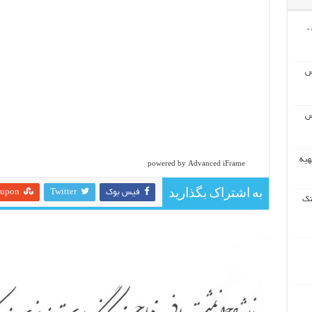
،
س
س
هیه
powered by Advanced iFrame
به اشتراک بگذارید
فیس بوک
Twitter
eupon
نک