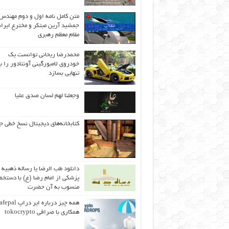
متن کامل نامه اول و دوم مهندس
جمشید آرین مبتکر و مخترع ایران
مقام معظم رهبری
محمدرضا ریحانی توانست یک
خودروی لامبورگینی آونتادور را ب
تنهایی بسازد
وجعلنا لهم لسان صدق علیا
کتابخانه‌های دیجیتال نسخ خطی ج
دانلود طب الرضا یا رساله‌ ذهبیه 
پزشکی از امام رضا (ع) با دستخط
منسوب به آن حضرت
همکاری با صرافی tokocrypto