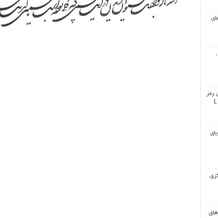
ای
،
 رمز
گشایی از برنامه دجال (۲۰۲۰) : I,
 دریای
کزی
های