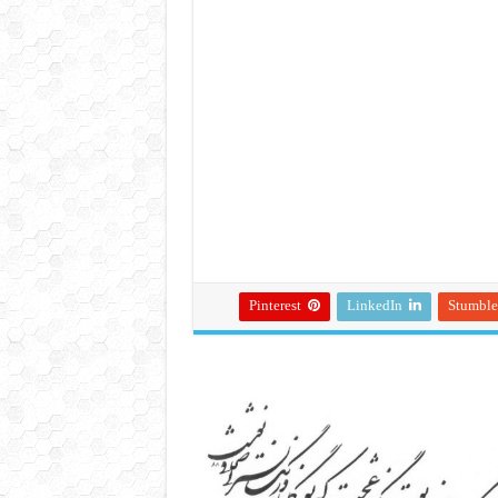
Pinterest
LinkedIn
Stumbl