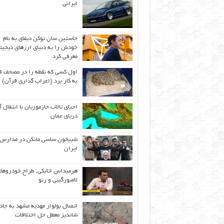
ایرانی
جاستین سان توکن دیفای به نام
خودش را به دنیای ارزهای دیجیت
معرفی کرد
اول كسی كه نقطه را در مصحف ق
به كار برد (اعراب گذاری قرآن)
احیای تالاب جازموریان با انتقال 
دریای عمان
شبیخون ساسی مانکن در مدارس
ایران
هرمیداس اتابکی; طراح خودروها
لامبورگینی و رنو
اتصال بولوار مهدیه مشهد به جاد
شاندیز معطل حل اختلافات