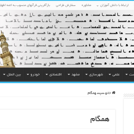
ارتباط با دانش آموزان
مشاوره
سفارش طراحی
بازآفرینی قرآنهای منسوب به ائمه اطهار
ست
علمی
شهرسازی
مشهد
اقتصادی
خودرو
بین الملل
خانه
سپس
همگام
همگام