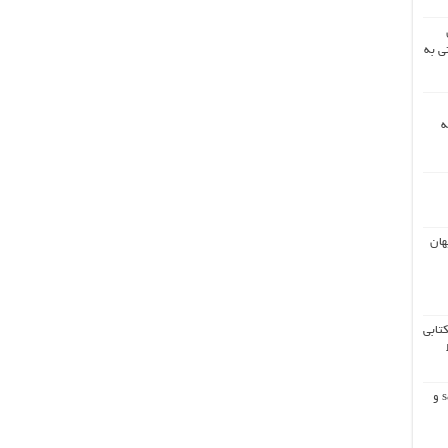
ی به
ه
هان
کتابی
همه چیز درباره ایر دراپ safepal و