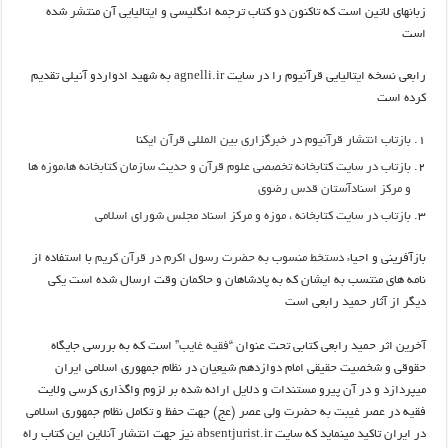
زبانهای لاتین است که تاکنون دو کتاب ترجمه انگلیسی و ایتالیایی آن منتشر شده
است
رابعی نسخه ایتالیایی قرآنیوم را در سایت agnelli.ir به شهید ادواردو آنیلی تقدیم
کرده است
بازتاب انتشار قرآنیوم در خبرگزاری بین المللی قرآن ایکنا
بازتاب در سایت کتابخانه تخصصی علوم قرآن و حدیث سازمان کتابخانه ها،موزه ها
و مرکز اسنادآستان قدس رضوی
بازتاب در سایت کتابخانه ، موزه و مرکز اسناد مجلس شورای اسلامی
بازآفرینی و احیاء
دستخط منسوب به حضرت رسول اکرم در قرآن کریم
با استفاده از
نامه های منتسب به ایشان که به پادشاهان و حاکمان وقت ارسال شده است یکی
دیگر از آثار حمید رابعی است
آخرین اثر حمید رابعی کتابی تحت عنوان
“فقیه غایب”
است که به بررسی جایگاه
حقوقی و شخصیت حقیقی امام دوازدهم شیعیان در نظام جمهوری اسلامی ایران
میپردازد و در آن پیرو مستندات و دلایل ارائه شده بر لزوم واگذاری کرسی ولایت
فقیه در عصر غیبت به حضرت ولی عصر (عج) جهت حفظ و تکامل نظام جمهوری اسلامی
در ایران تاکید مینماید که سایت absentjurist.ir نیز جهت انتشار آنلاین این کتاب راه