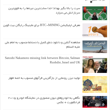
سرت را بالا بگیر بهداد! خدا سخت‌ترین نبردها را به قوی‌ترین
سربازانش می سپارد
معرفی اپلیکیشن BTC-MINING برای ماینینگ رایگان بیت کوین
مشاهده آنلاین و دانلود دعای کمیل با دستخط منسوب به امام علی
علیه السلام
Satoshi Nakamoto missing link between Bitcoin, Salman
Rushdie, Israel and UK
تولید تیزر رونمایی از بازآفرینی قرآنهای منسوب به ائمه اطهار
نگاهی به خودروهای تیون منصوری در نمایشگاه خودرو ۲۰۱۵
فرانکفورت + عکس