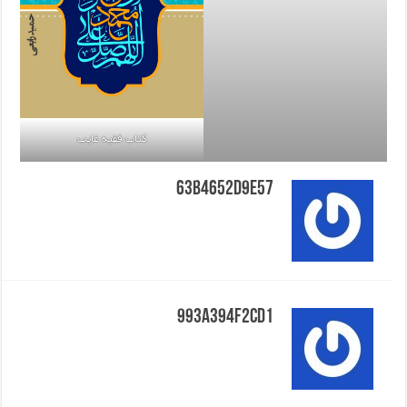
کتاب فقیه غایب
63b4652d9e57
993a394f2cd1