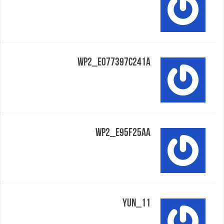
Wp2_e077397c241a
Wp2_e95f25aa
Yun_11