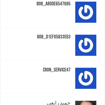
Bob_a80de6547695
Bob_d1ef05b33e63
Cron_service47
حمید رابعی