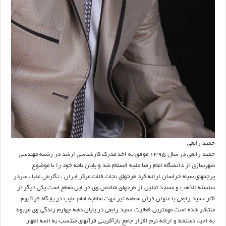
حمید رابعی
حمید رابعی در سال ۱۳۹۵ موفق به اخذ مدرک کارشناسی ارشد در رشته مهندسی
شهرسازی از دانشگاه امام رضا علیه السلام شد و پایان نامه خود را با موضوع
پرچمهای سیاه خراسان ارائه کرد طرحهای
نجات فلات مرکز ایران
،
نگارش علیا
،
سردر
سلسله الذهب
و
مسجد ثقلین
از طرحهای شاخص وی در این مقطع است یکی دیگر از
آثار حمید رابعی با عنوان
قرآن مقطعه
نیز جهت مطالبه امام غایب در
پایگاه قرآنیوم
منتشر شده است مهمترین فعالیت حمید رابعی در پایان دهه چهارم زندگی وی مربوط
به احیاء دستخط و ارائه نرم افزار جامع بازآفرینی قرآنهای منتسب به ائمه اطهار