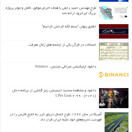
طرح مهندس حمید رابعی با هدف اجرای موفق ، کامل و موثر پروژه
بزرگ ایرانرود ارائه شد
حقایق پنهان “بسم الله الرحمن الرحیم”
اتصالات در قرآن یکی از چشمه های زلال معرفت
دانلود اپلیکیشن صرافی بایننس ، binance
دانلود و مشاهده مستند انیمیشن رمز گشایی از برنامه دجال
(۲۰۲۰) : I, Pet Goat 2.99
آمریکا در سال ۱۹۹۷، طرح اتصال دریای خزر به خلیج فارس را در
فهرست تحریم‌های خود علیه ایران قرار داد.