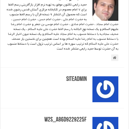
حمید رابعی تاکنون موفق به تهیه نرم افزار بازآفرینی رسم الخط
برای 7 امام معصوم در کتابخانه مرکزی آستان قدس رضوی شده
است که محصول آن انتشار 9 نسخه قرآن با رسم الخط منسوب
به
حضرت امام علی
،
حضرت امام حسن
،
حضرت امام حسین
،
حضرت امام سجاد
،
حضرت امام صادق
،
حضرت امام موسی بن جعفر
و
حضرت امام رضا
علیهم السلام و یک نسخه
نهج البلاغه با رسم الخط حضرت علی علیه السلام
، یک نسخه
صحیف سجادیه با دستخط منسوب به امام سجاد علیه السلام
و یک نسخه
عیون اخبار الرضا
با دستخط منسوب به امام رضا علیه السلام
بوده است
همچنین برای نخستین بار
مصحف
حضرت علی علیه السلام
که ترتیب سوره ها بر اساس ترتیب نزول است با دستخط منسوب
به آن حضرت توسط حمید رابعی منتشر شده است
Siteadmin
W2s_a86d9229225f