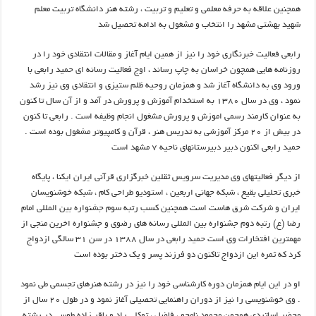
همچنین علاقه به حرفه معلمی و تعلیم و تربیت ، رشته هنر دانشگاه تربیت معلم
شهید بهشتی مشهد را انتخاب و مشغول به ادامه تحصیل شد
رابعی فعالیت خبرنگاری خود را نیز از همین ایام آغاز و مقالات انتقادی خود را در
روزنامه هایی همچون خراسان به چاپ رساند ، اوج فعالیت رسانه ای حمید رابعی با
ورود وی به دانشگاه آغاز شد و همزمان روحیه ظلم ستیزی و انتقادی وی نیز رشد
نمود ، وی در سال ۱۳۸۰ به استخدام آموزش و پرورش در آمد و از آن سال تا کنون
به عنوان کارمند رسمی اموزش و پرورش مشغول انجام وظیفه است . رابعی تا کنون
در بیش از ۲۰ مرکز آموزشی به تدریس هنر ، قرآن و کامپیوتر مشغول بوده است .
حمید رابعی اکنون دبیر دبیرستانهای ناحیه ۷ مشهد است
از دیگر فعالیتهای وی مدیریت سرویس ثقلین خبرگزاری قرآنی ایران ایکنا ، پایگاه
خبری تحلیلی بقیع ، شبکه جهانی اربعین ، استودیو طراحی کام ، شبکه خوشنویسان
ایران و شرکت شرق هاست است همچنین کسب رتبه سوم جشنواره بین المللی امام
رضا (ع) رتبه دوم جشنواره بین المللی رسانه های رضوی و جشنواره اخرین منجی از
مهمترین افتخارات وی است حمید رابعی در سال ۱۳۸۸ در سن ۳۱ سالگی ازدواج
کرد که ثمره این ازدواج تاکنون دو فرزند پسر و یک دختر بوده است
او در این ایام همزمان دوره کارشناسی خود را نیز در رشته هنرهای تجسمی طی نمود
. وی خوشنویسی را نیز از دوران راهنمایی تحصیلی آغاز نمود و در طول ۲۰ سال از
محضر اساتیدی همچون محمود نامجو ، فاضل ، توکلی راد و باقر زاده طوسی در رشته