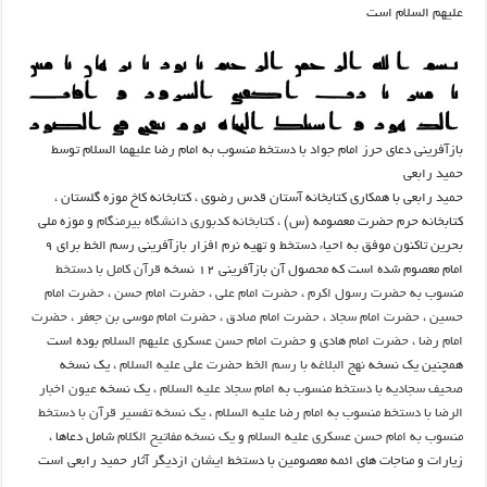
علیهم السلام است
بازآفرینی دعای حرز امام جواد با دستخط منسوب به امام رضا علیهما السلام توسط
حمید رابعی
حمید رابعی با همکاری کتابخانه آستان قدس رضوی ، کتابخانه کاخ موزه گلستان ،
کتابخانه حرم حضرت معصومه (س) ،
کتابخانه کدبوری دانشگاه بیرمنگام
و موزه ملی
بحرین تاکنون موفق به احیاء دستخط و تهیه نرم افزار بازآفرینی رسم الخط برای ۹
امام معصوم شده است که محصول آن بازآفرینی ۱۲ نسخه
قرآن کامل با دستخط
منسوب به حضرت رسول اکرم
،
حضرت امام علی
،
حضرت امام حسن
،
حضرت امام
حسین
،
حضرت امام سجاد
،
حضرت امام صادق
،
حضرت امام موسی بن جعفر
،
حضرت
امام رضا
،
حضرت امام هادی
و
حضرت امام حسن عسکری علیهم السلام
بوده است
همچنین یک نسخه
نهج البلاغه با رسم الخط حضرت علی علیه السلام
، یک نسخه
صحیف سجادیه با دستخط منسوب به امام سجاد علیه السلام
، یک نسخه
عیون اخبار
الرضا با دستخط منسوب به امام رضا علیه السلام
،
یک نسخه تفسیر قرآن با دستخط
منسوب به امام حسن عسکری علیه السلام
و
یک نسخه مفاتیح الکلام
شامل دعاها ،
زیارات و مناجات های ائمه معصومین با دستخط ایشان ازدیگر آثار حمید رابعی است