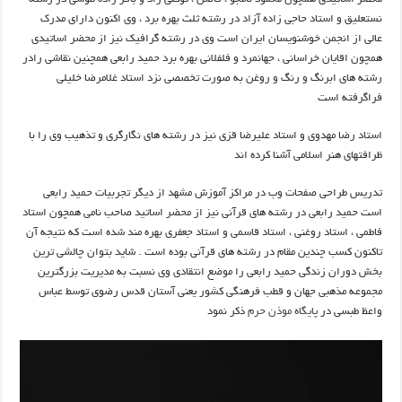
نستعلیق و استاد حاجی زاده آزاد در رشته ثلث بهره برد ، وی اکنون دارای مدرک
عالی از انجمن خوشنویسان ایران است وی در رشته گرافیک نیز از محضر اساتیدی
همچون اقایان خراسانی ، جهانمرد و فلفلانی بهره برد حمید رابعی همچنین نقاشی رادر
رشته های ابرنگ و رنگ و روغن به صورت تخصصی نزد استاد غلامرضا خلیلی
فراگرفته است
استاد رضا مهدوی و استاد علیرضا قزی نیز در رشته های نگارگری و تذهیب وی را با
ظرافتهای هنر اسلامی آشنا کرده اند
تدریس طراحی صفحات وب در مراکز آموزش مشهد از دیگر تجربیات حمید رابعی
است حمید رابعی در رشته های قرآنی نیز از محضر اساتید صاحب نامی همچون استاد
فاطمی ، استاد روغنی ، استاد قاسمی و استاد جعفری بهره مند شده است که نتیجه آن
تاکنون کسب چندین مقام در رشته های قرآنی بوده است . شاید بتوان چالشی ترین
بخش دوران زندگی حمید رابعی را موضع انتقادی وی نسبت به مدیریت بزرگترین
مجموعه مذهبی جهان و قطب فرهنگی کشور یعنی آستان قدس رضوی توسط عباس
واعظ طبسی در
پایگاه موذن حرم
ذکر نمود