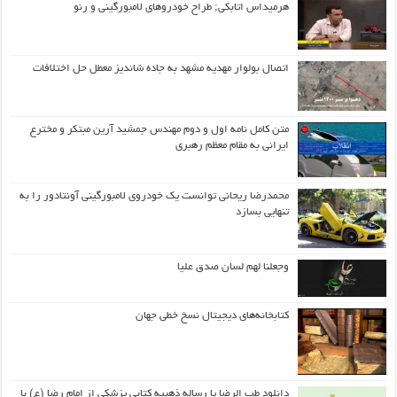
هرمیداس اتابکی; طراح خودروهای لامبورگینی و رنو
اتصال بولوار مهدیه مشهد به جاده شاندیز معطل حل اختلافات
متن کامل نامه اول و دوم مهندس جمشید آرین مبتکر و مخترع
ایرانی به مقام معظم رهبری
محمدرضا ریحانی توانست یک خودروی لامبورگینی آونتادور را به
تنهایی بسازد
وجعلنا لهم لسان صدق علیا
کتابخانه‌های دیجیتال نسخ خطی جهان
دانلود طب الرضا یا رساله‌ ذهبیه کتابی پزشکی از امام رضا (ع) با