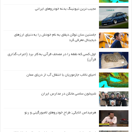
عجیب ترین تیونینگ بدنه خودروهای ایرانی
جاستین سان توکن دیفای به نام خودش را به دنیای ارزهای
دیجیتال معرفی کرد
اول كسی كه نقطه را در مصحف قرآنی به كار برد (اعراب گذاری
قرآن)
احیای تالاب جازموریان با انتقال آب از دریای عمان
شبیخون ساسی مانکن در مدارس ایران
هرمیداس اتابکی; طراح خودروهای لامبورگینی و رنو