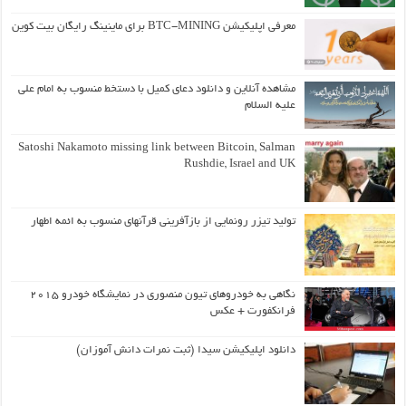
معرفی اپلیکیشن BTC-MINING برای ماینینگ رایگان بیت کوین
مشاهده آنلاین و دانلود دعای کمیل با دستخط منسوب به امام علی
علیه السلام
Satoshi Nakamoto missing link between Bitcoin, Salman
Rushdie, Israel and UK
تولید تیزر رونمایی از بازآفرینی قرآنهای منسوب به ائمه اطهار
نگاهی به خودروهای تیون منصوری در نمایشگاه خودرو ۲۰۱۵
فرانکفورت + عکس
دانلود اپلیکیشن سیدا (ثبت نمرات دانش آموزان)