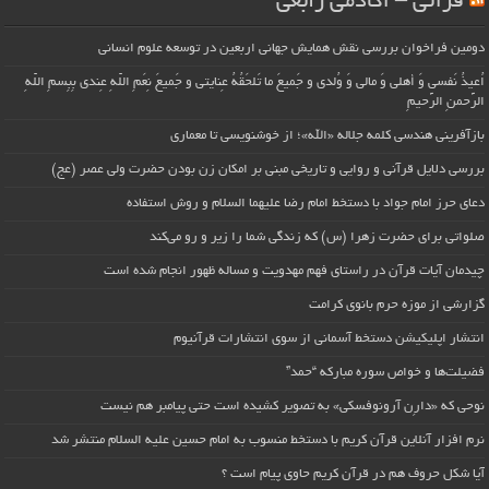
قرآنی – آکادمی رابعی
دومین فراخوان بررسی نقش همایش جهانی اربعین در توسعه علوم انسانی
اُعیذُ نَفسی وَ أهلی وَ مالی وَ وُلدی و جَمیعَ ما تَلحَقُهُ عِنایتی و جَمیعَ نِعَمِ اللّهِ عِندی بِبِسمِ اللّهِ
الرَّحمنِ الرَّحیمِ
بازآفرینی هندسی کلمه جلاله «الله»؛ از خوشنویسی تا معماری
بررسی دلایل قرآنی و روایی و تاریخی مبنی بر امکان زن بودن حضرت ولی عصر (عج)
دعای حرز امام جواد با دستخط امام رضا علیهما السلام و روش استفاده
صلواتی برای حضرت زهرا (س) که زندگی شما را زیر و رو می‌کند
چیدمان آیات قرآن در راستای فهم مهدویت و مساله ظهور انجام شده است
گزارشی از موزه حرم بانوی کرامت
انتشار اپلیکیشن دستخط آسمانی از سوی انتشارات قرآنیوم
فضیلت‌ها و خواص سوره مبارکه “حمد”
نوحی که «دارِن آرونوفسکی» به تصویر کشیده است حتی پیامبر هم نیست
نرم افزار آنلاین قرآن کریم با دستخط منسوب به امام حسین علیه السلام منتشر شد
آیا شکل حروف هم در قرآن کریم حاوی پیام است ؟