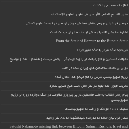
آغاز یک مسیر بی‌بازگشت
«دور التجمع العالمي للأربعين في تطوير العلوم الإنسانية».
دومین فراخوان بررسی نقش همایش جهانی اربعین در توسعه علوم انسانی
اشاره ساتوشی ناکاموتو بیش از حد به ایران نزدیک است
From the Strait of Hormuz to the Bitcoin Strait
تاریخچه تنگه هرمز یا تنگه اهورامزدا
تحولات فلسطین و خاورمیانه، از زاویه ای دیگر – بخش بیست و هشتم + نقد و توضیح
دو برابر تعداد ساختمان های ویران شده در حلب
رژیم صهیونیستی قبرس را هم می‌خواهد اشغال کند؟
تخریب قبور ائمه بقیع در نظر اهل سنت هیچ مبنایی ندارد
پیام رهبر انقلاب به ملت فلسطین در پی پیروزی مقاومت در جنگ دوازده روزه بر رژیم
صهیونیستی
شلیک ۲۰۰۰ موشک و راکت به صهیونیست‌ها
شمار قربانیان حمله به مدرسه سیدالشهدا به ۸۵ نفر رسید
Satoshi Nakamoto missing link between Bitcoin, Salman Rushdie, Israel and