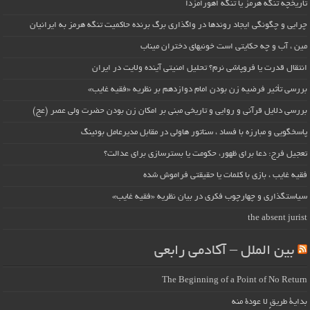
تاریخچه تنگه هرمز یا تنگه اهورامزدا
چرایی و چگونگی ایجاد روندها در واگذاری برگ برنده حاکمیت تنگه هرمز به ایرانیان
مین ، آب و چه حکایتی است خونبهای دختران میناب
انتقال قدرت یا فروپاشی نرم؟ تحلیل امنیتی آینده ولایت در ایران
بررسی تأثیر فرضیه زن بودن امام دوازدهم بر نظریه «فقیه غایب»
بررسی دلایل قرآنی و روایی و تاریخی مبنی بر امکان زن بودن حضرت ولی عصر (عج)
پاسخگویی و مبارزه با فساد ، سناتور هاولی در مقابل مدیرعامل بوئینگ
تعجیل فرج: دعا برای ظهور، حکومت یا بسترسازی برای عدالت؟
فقیه غایب ، بازی با کلمات یا حقیقتی فراموش شده
سیاستگذاری و چهارچوب فکری در بیان نظریه «فقیه غایب»
the absent jurist
بین الملل – آکادمی رابعی
The Beginning of a Point of No Return
بداية طريقٍ لا عودة منه