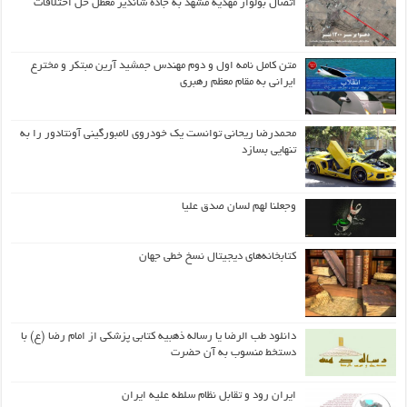
اتصال بولوار مهدیه مشهد به جاده شاندیز معطل حل اختلافات
متن کامل نامه اول و دوم مهندس جمشید آرین مبتکر و مخترع
ایرانی به مقام معظم رهبری
محمدرضا ریحانی توانست یک خودروی لامبورگینی آونتادور را به
تنهایی بسازد
وجعلنا لهم لسان صدق علیا
کتابخانه‌های دیجیتال نسخ خطی جهان
دانلود طب الرضا یا رساله‌ ذهبیه کتابی پزشکی از امام رضا (ع) با
دستخط منسوب به آن حضرت
ایران رود و تقابل نظام سلطه علیه ایران