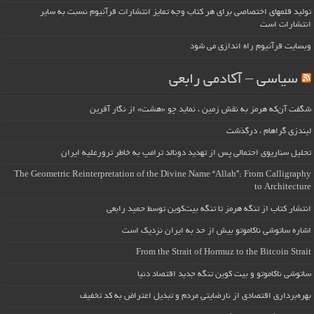
تولید قلمهای اختصاصی برای هر کتاب وجه تمایز انتشارات قرآنیوم نسبت به سایر
انتشارات است
وبسایت قرآنیوم راه اندازی می شود
سیاسی – آکادمی رابعی
شگفت آن‌که هرمز به نقش زمین ، نماید چو «هشت» از نگار آفرین
لیندزی گراهام ، درگذشت
تحلیل سناریوی احتمالی پس از تهدید دونالد ترامپ به خاطر ترورعلیه ایران
The Geometric Reinterpretation of the Divine Name “Allah”: From Calligraphy
to Architecture
انتشار کتاب از تنگه هرمز تا تنگه بیت‌کوین توسط حمید رابعی
اشاره ساتوشی ناکاموتو بیش از حد به ایران نزدیک است
From the Strait of Hormuz to the Bitcoin Strait
ساتوشی ناکاموتو و بیت کوین تنگه جدید اقتصاد دنیا
بهره‌برداری اقتصادی از نارضایتی مردم و تبدیل اعتراض به کد تخفیف