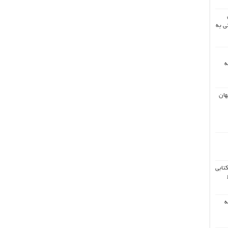
ی به
ه
هان
کتابی
ه