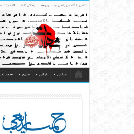
تماس با آکادمی رابعی
رزومه
زندگی نامه
افتخارات
سیاسی
قرآنی
هنری
محیط زی