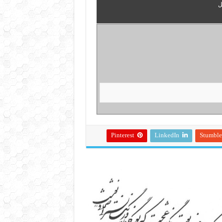
ل
Pinterest
LinkedIn
Stumbl