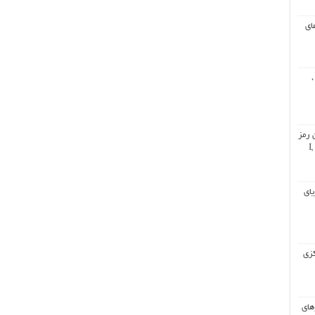
ای
،
 رمز
گشایی از برنامه دجال (۲۰۲۰) : I,
 دریای
کزی
های