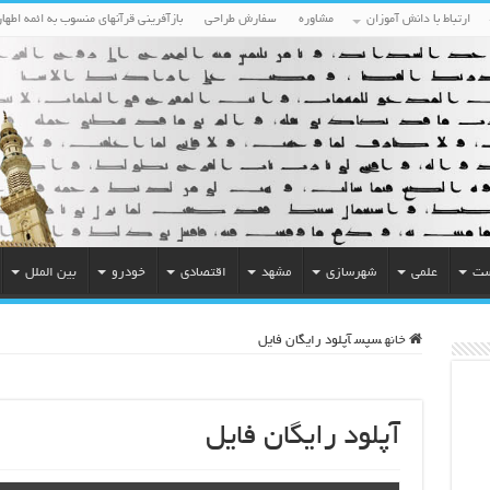
ارتباط با دانش آموزان
مشاوره
سفارش طراحی
بازآفرینی قرآنهای منسوب به ائمه اطهار
ست
علمی
شهرسازی
مشهد
اقتصادی
خودرو
بین الملل
خانه
سپس
آپلود رایگان فایل
آپلود رایگان فایل