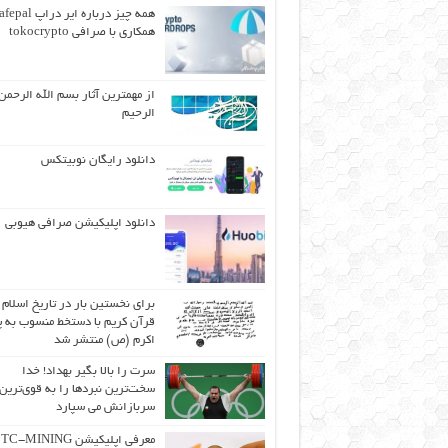
همکاری با صرافی tokocrypto
از مهمترین آثار بسم الله الرحمن
الرحیم
دانلود رایگان نوبیتکس
دانلود اپلیکیشن صرافی هیوبی
برای نخستین بار در تاریخ اسلام
قرآن کریم با دستخط منسوب به پی
اکرم (ص) منتشر شد
سرت را بالا بگیر بهداد! خدا
سخت‌ترین نبردها را به قوی‌ترین
سربازانش می سپارد
معرفی اپلیکیشن C-MINING