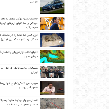
ایرانی
جاستین سان توکن دیفای به نام
خودش را به دنیای ارزهای دیجیت
معرفی کرد
اول كسی كه نقطه را در مصحف ق
به كار برد (اعراب گذاری قرآن)
احیای تالاب جازموریان با انتقال 
دریای عمان
شبیخون ساسی مانکن در مدارس
ایران
هرمیداس اتابکی; طراح خودروها
لامبورگینی و رنو
اتصال بولوار مهدیه مشهد به جاد
شاندیز معطل حل اختلافات