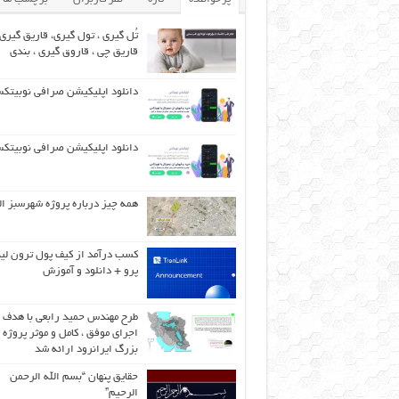
تُل گیری ، تول گیری، قاریق گیری 
قاریق‌ چی ، قاروق گیری ، بندی
دانلود اپلیکیشن صرافی نوبیتک
دانلود اپلیکیشن صرافی نوبیتک
همه چیز درباره پروژه شهرسبز ال
کسب درآمد از کیف پول ترون لی
پرو + دانلود و آموزش
طرح مهندس حمید رابعی با هدف
اجرای موفق ، کامل و موثر پروژه
بزرگ ایرانرود ارائه شد
حقایق پنهان “بسم الله الرحمن
الرحیم”