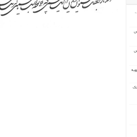
،
س
س
هیه
نک