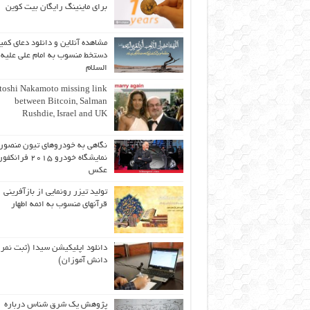
برای ماینینگ رایگان بیت کوین
مشاهده آنلاین و دانلود دعای کمیل
دستخط منسوب به امام علی علیه
السلام
toshi Nakamoto missing link
between Bitcoin, Salman
Rushdie, Israel and UK
نگاهی به خودروهای تیون منصور
نمایشگاه خودرو ۲۰۱۵ ف
عکس
تولید تیزر رونمایی از بازآفرینی
قرآنهای منسوب به ائمه اطهار
دانلود اپلیکیشن سیدا (ثبت نمر
دانش آموزان)
پژوهش یک شرق شناس درباره