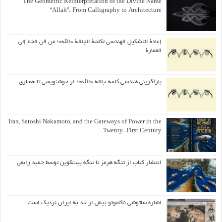
The Geometric Reinterpretation of the Divine Name
“Allah”: From Calligraphy to Architecture
إعادة التشكيل الهندسي لكلمة الجلالة «الله»؛ من فن الخط إلى
العمارة
بازآفرینی هندسی کلمه جلاله «الله»؛ از خوشنویسی تا معماری
Iran, Satoshi Nakamoto, and the Gateways of Power in the
Twenty-First Century
انتشار کتاب از تنگه هرمز تا تنگه بیت‌کوین توسط حمید رابعی
اشاره ساتوشی ناکاموتو بیش از حد به ایران نزدیک است