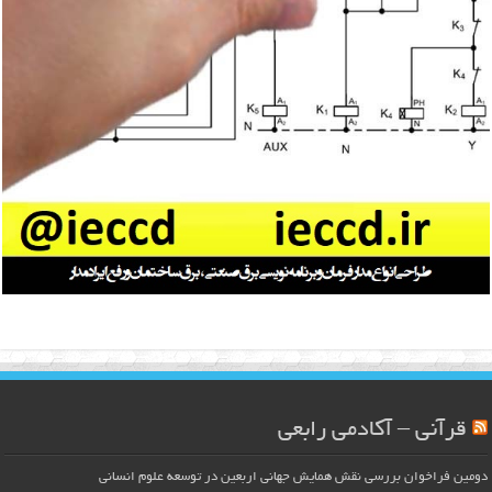
قرآنی – آکادمی رابعی
دومین فراخوان بررسی نقش همایش جهانی اربعین در توسعه علوم انسانی