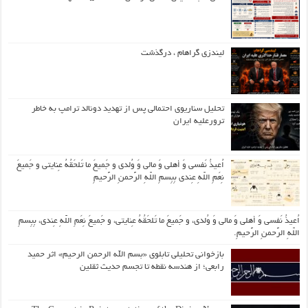
لیندزی گراهام ، درگذشت
تحلیل سناریوی احتمالی پس از تهدید دونالد ترامپ به خاطر
ترورعلیه ایران
اُعیذُ نَفسی وَ أهلی وَ مالی وَ وُلدی و جَمیعَ ما تَلحَقُهُ عِنایتی و جَمیعَ
نِعَمِ اللّهِ عِندی بِبِسمِ اللّهِ الرَّحمنِ الرَّحیمِ
اُعیذُ نَفسی وَ أهلی وَ مالی وَ وُلدی، و جَمیعَ ما تَلحَقُهُ عِنایتی، و جَمیعَ نِعَمِ اللّهِ عِندی، بِبِسمِ
اللّهِ الرَّحمنِ الرَّحیمِ.
بازخوانی تحلیلی تابلوی «بسم الله الرحمن الرحیم» اثر حمید
رابعی؛ از هندسه نقطه تا تجسم حدیث ثقلین