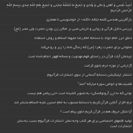
اُعیذُ نَفسی وَ أهلی وَ مالی وَ وُلدی و جَمیعَ ما تَلحَقُهُ عِنایتی و جَمیعَ نِعَمِ اللّهِ عِندی بِبِسمِ اللّهِ
الرَّحمنِ الرَّحیمِ
بازآفرینی هندسی کلمه جلاله «الله»؛ از خوشنویسی تا معماری
بررسی دلایل قرآنی و روایی و تاریخی مبنی بر امکان زن بودن حضرت ولی عصر (عج)
دعای حرز امام جواد با دستخط امام رضا علیهما السلام و روش استفاده
صلواتی برای حضرت زهرا (س) که زندگی شما را زیر و رو می‌کند
چیدمان آیات قرآن در راستای فهم مهدویت و مساله ظهور انجام شده است
گزارشی از موزه حرم بانوی کرامت
انتشار اپلیکیشن دستخط آسمانی از سوی انتشارات قرآنیوم
فضیلت‌ها و خواص سوره مبارکه “حمد”
نوحی که «دارِن آرونوفسکی» به تصویر کشیده است حتی پیامبر هم نیست
نرم افزار آنلاین قرآن کریم با دستخط منسوب به امام حسین علیه السلام منتشر شد
آیا شکل حروف هم در قرآن کریم حاوی پیام است ؟
تولید قلمهای اختصاصی برای هر کتاب وجه تمایز انتشارات قرآنیوم نسبت به سایر
انتشارات است