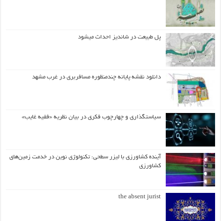
پل طبیعت در شاندیز احداث میشود
دانلود نقشه پایانه چندمنظوره مسافربری در غرب مشهد
سیاستگذاری و چهارچوب فکری در بیان نظریه «فقیه غایب»
آینده کشاورزی با لیزر سطحی: تکنولوژی نوین در خدمت زمین‌های
کشاورزی
the absent jurist