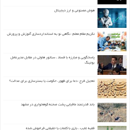
هوش مصنوعی و ارز دیجیتال
تکریم مقام معلم: نگاهی نو به استانداردسازی آموزش و پرورش
پاسخگویی و مبارزه با فساد ، سناتور هاولی در مقابل مدیرعامل
بوئینگ
تعجیل فرج: دعا برای ظهور، حکومت یا بسترسازی برای عدالت؟
باند قدرتمند مافیایی پشت صحنه کوهخواری در مشهد
فقیه غایب ، بازی با کلمات یا حقیقتی فراموش شده