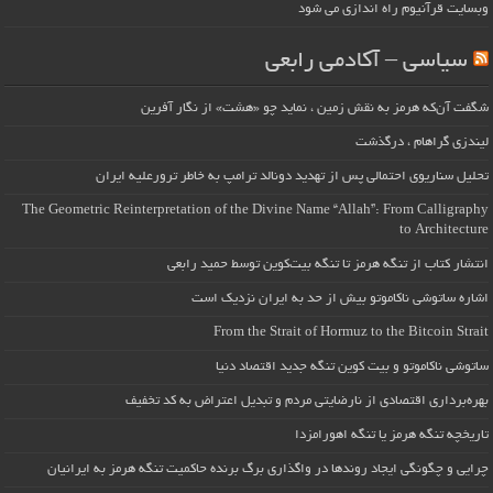
وبسایت قرآنیوم راه اندازی می شود
سیاسی – آکادمی رابعی
شگفت آن‌که هرمز به نقش زمین ، نماید چو «هشت» از نگار آفرین
لیندزی گراهام ، درگذشت
تحلیل سناریوی احتمالی پس از تهدید دونالد ترامپ به خاطر ترورعلیه ایران
The Geometric Reinterpretation of the Divine Name “Allah”: From Calligraphy
to Architecture
انتشار کتاب از تنگه هرمز تا تنگه بیت‌کوین توسط حمید رابعی
اشاره ساتوشی ناکاموتو بیش از حد به ایران نزدیک است
From the Strait of Hormuz to the Bitcoin Strait
ساتوشی ناکاموتو و بیت کوین تنگه جدید اقتصاد دنیا
بهره‌برداری اقتصادی از نارضایتی مردم و تبدیل اعتراض به کد تخفیف
تاریخچه تنگه هرمز یا تنگه اهورامزدا
چرایی و چگونگی ایجاد روندها در واگذاری برگ برنده حاکمیت تنگه هرمز به ایرانیان