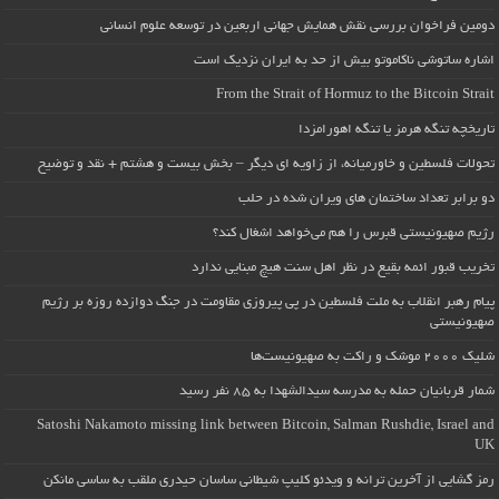
دومین فراخوان بررسی نقش همایش جهانی اربعین در توسعه علوم انسانی
اشاره ساتوشی ناکاموتو بیش از حد به ایران نزدیک است
From the Strait of Hormuz to the Bitcoin Strait
تاریخچه تنگه هرمز یا تنگه اهورامزدا
تحولات فلسطین و خاورمیانه، از زاویه ای دیگر – بخش بیست و هشتم + نقد و توضیح
دو برابر تعداد ساختمان های ویران شده در حلب
رژیم صهیونیستی قبرس را هم می‌خواهد اشغال کند؟
تخریب قبور ائمه بقیع در نظر اهل سنت هیچ مبنایی ندارد
پیام رهبر انقلاب به ملت فلسطین در پی پیروزی مقاومت در جنگ دوازده روزه بر رژیم
صهیونیستی
شلیک ۲۰۰۰ موشک و راکت به صهیونیست‌ها
شمار قربانیان حمله به مدرسه سیدالشهدا به ۸۵ نفر رسید
Satoshi Nakamoto missing link between Bitcoin, Salman Rushdie, Israel and
UK
رمز گشایی از آخرین ترانه و ویدئو کلیپ شیطانی ساسان حیدری ملقب به ساسی مانکن