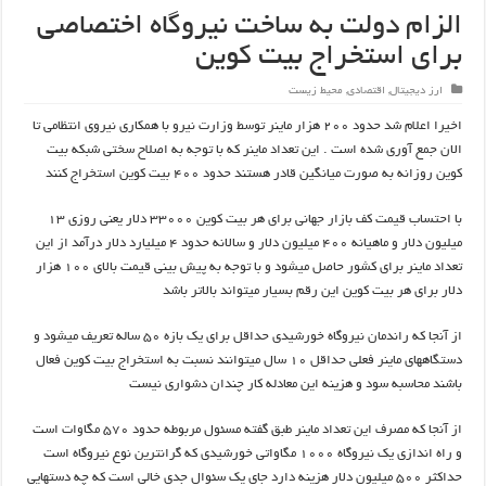
الزام دولت به ساخت نیروگاه اختصاصی
برای استخراج بیت کوین
ارز دیجیتال
,
اقتصادی
,
محیط زیست
اخیرا اعلام شد حدود ۲۰۰ هزار ماینر توسط وزارت نیرو با همکاری نیروی انتظامی تا
الان جمع آوری شده است . این تعداد ماینر که با توجه به اصلاح سختی شبکه بیت
کوین روزانه به صورت میانگین قادر هستند حدود ۴۰۰ بیت کوین استخراج کنند
با احتساب قیمت کف بازار جهانی برای هر بیت کوین ۳۳۰۰۰ دلار یعنی روزی ۱۳
میلیون دلار و ماهیانه ۴۰۰ میلیون دلار و سالانه حدود ۴ میلیارد دلار درآمد از این
تعداد ماینر برای کشور حاصل میشود و با توجه به پیش بینی قیمت بالای ۱۰۰ هزار
دلار برای هر بیت کوین این رقم بسیار میتواند بالاتر باشد
از آنجا که راندمان نیروگاه خورشیدی حداقل برای یک بازه ۵۰ ساله تعریف میشود و
دستگاههای ماینر فعلی حداقل ۱۰ سال میتوانند نسبت به استخراج بیت کوین فعال
باشند محاسبه سود و هزینه این معادله کار چندان دشواری نیست
از آنجا که مصرف این تعداد ماینر طبق گفته مسئول مربوطه حدود ۵۷۰ مگاوات است
و راه اندازی یک نیروگاه ۱۰۰۰ مگاواتی خورشیدی که گرانترین نوع نیروگاه است
حداکثر ۵۰۰ میلیون دلار هزینه دارد جای یک سئوال جدی خالی است که چه دستهایی