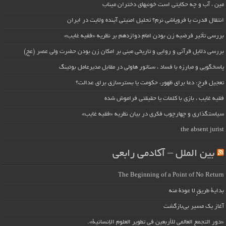
مین ، آب و چه حکایتی است خونبهای دختران میناب
انتقال قدرت یا فروپاشی نرم؟ تحلیل امنیتی آینده ولایت در ایران
بررسی تأثیر فرضیه زن بودن امام دوازدهم بر نظریه «فقیه غایب»
بررسی دلایل قرآنی و روایی و تاریخی مبنی بر امکان زن بودن حضرت ولی عصر (عج)
پاسخگویی و مبارزه با فساد ، سناتور هاولی در مقابل مدیرعامل بوئینگ
تعجیل فرج: دعا برای ظهور، حکومت یا بسترسازی برای عدالت؟
فقیه غایب ، بازی با کلمات یا حقیقتی فراموش شده
سیاستگذاری و چهارچوب فکری در بیان نظریه «فقیه غایب»
the absent jurist
بین الملل – آکادمی رابعی
The Beginning of a Point of No Return
بداية طريقٍ لا عودة منه
آغاز یک مسیر بی‌بازگشت
«دور التجمع العالمي للأربعين في تطوير العلوم الإنسانية».