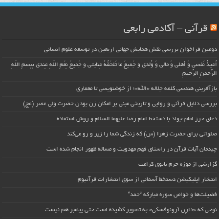
قرآنی – آکادمی رابعی
دومین فراخوان بررسی نقش همایش جهانی اربعین در توسعه علوم انسانی
اُعیذُ نَفسی وَ أهلی وَ مالی وَ وُلدی و جَمیعَ ما تَلحَقُهُ عِنایتی و جَمیعَ نِعَمِ اللّهِ عِندی بِبِسمِ اللّهِ
الرَّحمنِ الرَّحیمِ
بازآفرینی هندسی کلمه جلاله «الله»؛ از خوشنویسی تا معماری
بررسی دلایل قرآنی و روایی و تاریخی مبنی بر امکان زن بودن حضرت ولی عصر (عج)
دعای حرز امام جواد با دستخط امام رضا علیهما السلام و روش استفاده
صلواتی برای حضرت زهرا (س) که زندگی شما را زیر و رو می‌کند
چیدمان آیات قرآن در راستای فهم مهدویت و مساله ظهور انجام شده است
گزارشی از موزه حرم بانوی کرامت
انتشار اپلیکیشن دستخط آسمانی از سوی انتشارات قرآنیوم
فضیلت‌ها و خواص سوره مبارکه “حمد”
نوحی که «دارِن آرونوفسکی» به تصویر کشیده است حتی پیامبر هم نیست