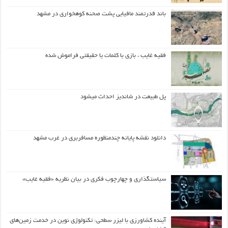
باند قدرتمند مافیایی پشت صحنه کوهخواری در مشهد
فقیه غایب ، بازی با کلمات یا حقیقتی فراموش شده
پل طبیعت در شاندیز احداث میشود
دانلود نقشه پایانه چندمنظوره مسافربری در غرب مشهد
سیاستگذاری و چهارچوب فکری در بیان نظریه «فقیه غایب»
آینده کشاورزی با لیزر سطحی: تکنولوژی نوین در خدمت زمین‌های