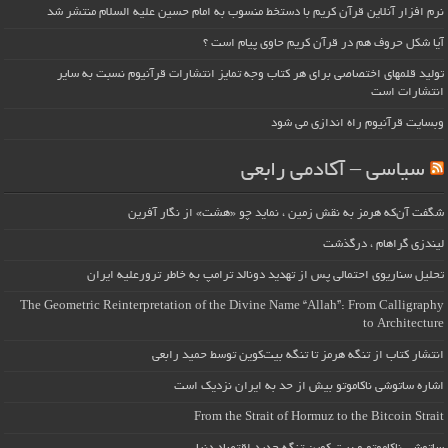
نرم افزار آنلاین قرآن کریم با دستخط منسوب به امام حسین علیه السلام منتشر شد
آیا شکل حروف هم در قرآن کریم حاوی پیام است ؟
تولید قلمهای اختصاصی برای هر کتاب وجه تمایز انتشارات قرآنیوم نسبت به سایر
انتشارات است
وبسایت قرآنیوم راه اندازی می شود
سیاسی – آکادمی رابعی
شگفت آن‌که هرمز به نقش زمین ، نماید چو «هشت» از نگار آفرین
لیندزی گراهام ، درگذشت
تحلیل سناریوی احتمالی پس از تهدید دونالد ترامپ به خاطر ترورعلیه ایران
The Geometric Reinterpretation of the Divine Name “Allah”: From Calligraphy
to Architecture
انتشار کتاب از تنگه هرمز تا تنگه بیت‌کوین توسط حمید رابعی
اشاره ساتوشی ناکاموتو بیش از حد به ایران نزدیک است
From the Strait of Hormuz to the Bitcoin Strait