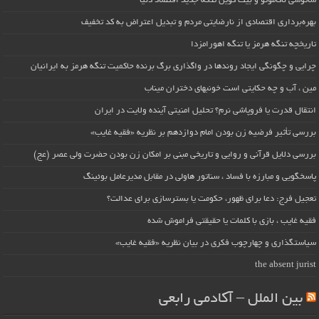
ساتوشی ناکاموتو و بیت کوین تنگه جدید اقتصاد دنیا
بهره‌برداری اقتصادی از نارضایتی مردم و تبدیل اعتراض به کد تخفیف
تاریخچه تنگه هرمز یا تنگه اهورامزدا
چرایی و چگونگی ایجاد روندها در واگذاری برگ برنده حاکمیت تنگه هرمز به ایرانیان
مین ، آب و چه حکایتی است خونبهای دختران میناب
انتقال قدرت یا فروپاشی نرم؟ تحلیل امنیتی آینده ولایت در ایران
بررسی تأثیر فرضیه زن بودن امام دوازدهم بر نظریه «فقیه غایب»
بررسی دلایل قرآنی و روایی و تاریخی مبنی بر امکان زن بودن حضرت ولی عصر (عج)
پاسخگویی و مبارزه با فساد ، سناتور هاولی در مقابل مدیرعامل بوئینگ
تعجیل فرج: دعا برای ظهور، حکومت یا بسترسازی برای عدالت؟
فقیه غایب ، بازی با کلمات یا حقیقتی فراموش شده
سیاستگذاری و چهارچوب فکری در بیان نظریه «فقیه غایب»
the absent jurist
بین الملل – آکادمی رابعی