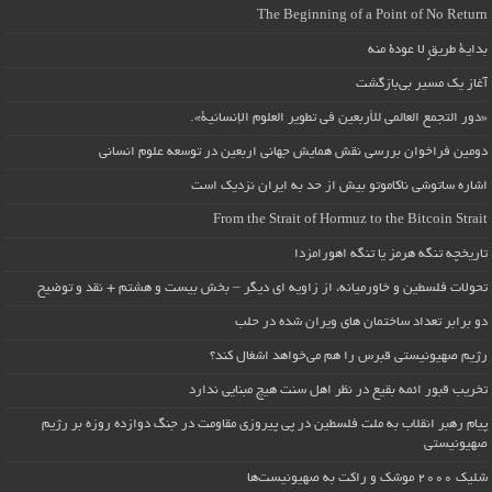
The Beginning of a Point of No Return
بداية طريقٍ لا عودة منه
آغاز یک مسیر بی‌بازگشت
«دور التجمع العالمي للأربعين في تطوير العلوم الإنسانية».
دومین فراخوان بررسی نقش همایش جهانی اربعین در توسعه علوم انسانی
اشاره ساتوشی ناکاموتو بیش از حد به ایران نزدیک است
From the Strait of Hormuz to the Bitcoin Strait
تاریخچه تنگه هرمز یا تنگه اهورامزدا
تحولات فلسطین و خاورمیانه، از زاویه ای دیگر – بخش بیست و هشتم + نقد و توضیح
دو برابر تعداد ساختمان های ویران شده در حلب
رژیم صهیونیستی قبرس را هم می‌خواهد اشغال کند؟
تخریب قبور ائمه بقیع در نظر اهل سنت هیچ مبنایی ندارد
پیام رهبر انقلاب به ملت فلسطین در پی پیروزی مقاومت در جنگ دوازده روزه بر رژیم
صهیونیستی
شلیک ۲۰۰۰ موشک و راکت به صهیونیست‌ها