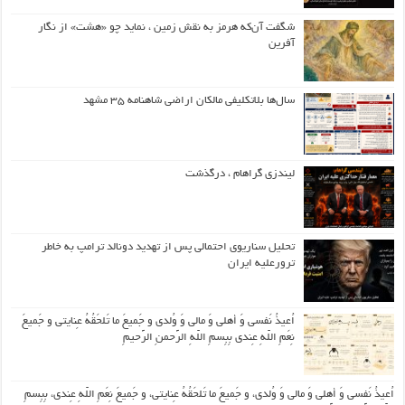
شگفت آن‌که هرمز به نقش زمین ، نماید چو «هشت» از نگار
آفرین
سال‌ها بلاتکلیفی مالکان اراضی شاهنامه ۳۵ مشهد
لیندزی گراهام ، درگذشت
تحلیل سناریوی احتمالی پس از تهدید دونالد ترامپ به خاطر
ترورعلیه ایران
اُعیذُ نَفسی وَ أهلی وَ مالی وَ وُلدی و جَمیعَ ما تَلحَقُهُ عِنایتی و جَمیعَ
نِعَمِ اللّهِ عِندی بِبِسمِ اللّهِ الرَّحمنِ الرَّحیمِ
اُعیذُ نَفسی وَ أهلی وَ مالی وَ وُلدی، و جَمیعَ ما تَلحَقُهُ عِنایتی، و جَمیعَ نِعَمِ اللّهِ عِندی، بِبِسمِ