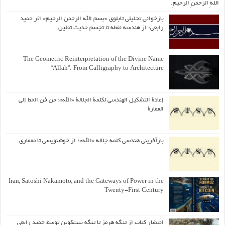
اللّهِ الرَّحمنِ الرَّحیمِ.
بازخوانی تحلیلی تابلوی «بسم الله الرحمن الرحیم» اثر حمید
رابعی؛ از هندسه نقطه تا تجسم حدیث ثقلین
The Geometric Reinterpretation of the Divine Name
“Allah”: From Calligraphy to Architecture
إعادة التشكيل الهندسي لكلمة الجلالة «الله»؛ من فن الخط إلى
العمارة
بازآفرینی هندسی کلمه جلاله «الله»؛ از خوشنویسی تا معماری
Iran, Satoshi Nakamoto, and the Gateways of Power in the
Twenty-First Century
انتشار کتاب از تنگه هرمز تا تنگه بیت‌کوین توسط حمید رابعی