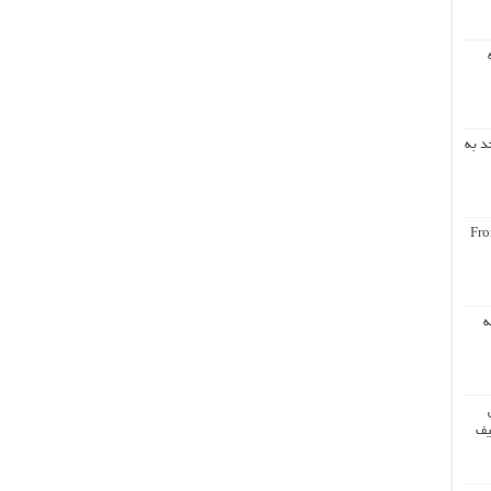
د به
Fro
ه
یف