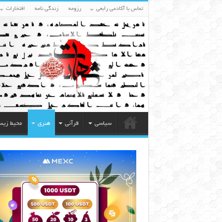
تماس با آکادمی رابعی
رزومه
زندگی نامه
افتخارات
سیاسی
قرآنی
هنری
محیط زی