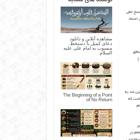
 نسخ خطی
 اعتماد
مشاهده آنلاین و دانلود
دعای کمیل با دستخط
منسوب به امام علی علیه
السلام
کوفی در مناطق
)
ین شد به
The Beginning of a Point
عسگری است که
of No Return
ام
بر
مام در
تفاده می