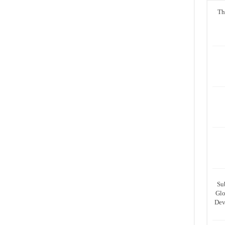
Th
Su
Glo
Dev