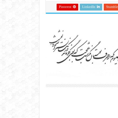
Pinterest
LinkedIn
Stumbl