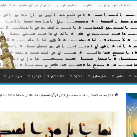
ارتباط با دانش آموزان
مشاوره
سفارش طراحی
بازآفرینی قرآنهای منسوب به ائمه اطهار
ست
علمی
شهرسازی
مشهد
اقتصادی
خودرو
بین الملل
خانه
سپس
حمید رابعی
سپس
نسخ خطی قرآن منسوب به امامان شیعه تا چه انداز