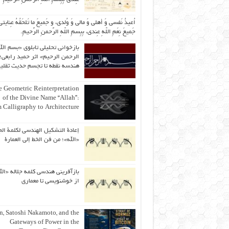
اُعیذُ نَفسی وَ أهلی وَ مالی وَ وُلدی، و جَمیعَ ما تَلحَقُهُ عِنایتی
جَمیعَ نِعَمِ اللّهِ عِندی، بِبِسمِ اللّهِ الرَّحمنِ الرَّحیمِ.
بازخوانی تحلیلی تابلوی «بسم الل
الرحمن الرحیم» اثر حمید رابعی؛ 
هندسه نقطه تا تجسم حدیث ثقلی
 Geometric Reinterpretation
of the Divine Name “Allah”:
 Calligraphy to Architecture
إعادة التشكيل الهندسي لكلمة الج
«الله»؛ من فن الخط إلى العمارة
بازآفرینی هندسی کلمه جلاله «الل
از خوشنویسی تا معماری
an, Satoshi Nakamoto, and the
Gateways of Power in the