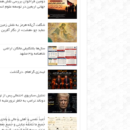
دومین فراخوان بررسی نقش هم
جهانی اربعین در توسعه علوم انس
شگفت آن‌که هرمز به نقش زمین 
نماید چو «هشت» از نگار آفرین
سال‌ها بلاتکلیفی مالکان اراضی
شاهنامه ۳۵ مشهد
لیندزی گراهام ، درگذشت
تحلیل سناریوی احتمالی پس از ت
دونالد ترامپ به خاطر ترورعلیه ا
اُعیذُ نَفسی وَ أهلی وَ مالی وَ وُلدی
جَمیعَ ما تَلحَقُهُ عِنایتی و جَمیعَ نِعَمِ 
عِندی بِبِسمِ اللّهِ الرَّحمنِ الرَّحیمِ