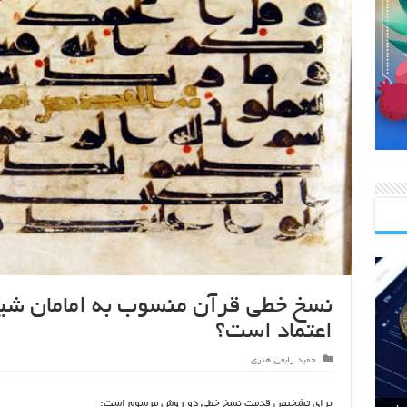
نسخ خطی قرآن منسوب به امامان شیعه
اعتماد است؟
حمید رابعی
,
هنری
‏برای تشخیص قدمت نسخ خطی دو روش مرسوم است: