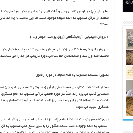
اتکلیفی مالکان اراضی شاهنامه ۳۵
ری
رای
امام علی (ع) جز اولین کاتبان وحی و آیات الهی بود و امروزه در موزه های دنیا
متعدد از قرآن منسوب به ائمه شیعه موجود است اما این نسبت تا چه حد قابل
است؟
۱.روش شیمیایی-آزمایشگاهی (روی پوست، جوهر و…)
۲.روش فیزیکی-خط شناسی: (در طی پنج قرن هجری ۱۲ نوع از خط 
مختلف متداول شد و متخصصان خط شناسی دوره تاریخی هر خط را می شناسند.
تصویر: دستخط منسوب به امام سجاد در موزه رضوی
بعد از اینکه قدمت تاریخی نسخه خطی قرآن (به روش شیمیایی و فیزیکی) تعی
شناسایی کاتب می پردازند! مثلاً در ‎موزه فاطمی قرآنی منسوب به امام 
قدمت ۱۲۰۰‌ساله اش (قرن سه هجری) تایید شده، اما چگونه انتسابش به ام
عسگری تایید می شود؟
برای تشخیص نویسنده ابتدا توقیع (امضا) کاتب یا واقف بررسی و اگر ادعایی 
انتساب به ائمه وجود داشت نسخه مذکور را با سایر نسخ خطی منسوب به آن ا
موزه های دنیا مطابقت می دهند و در صورت تایید بااحتیاط از کلمه “منسوب” اس