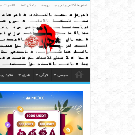
تماس با آکادمی رابعی
رزومه
زندگی نامه
افتخارات
سیاسی
قرآنی
هنری
محیط زی