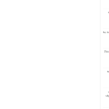
د به
Fro
ه
یف