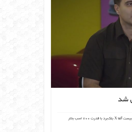
رضوانی موتورز از جدیدترین و پرقدرت‌ترین محصول تولید محدود خود با نام بیست آلفا X بلک‌برد با قدرت ۷۰۰ اسب بخار