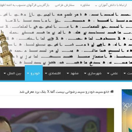
ارتباط با دانش آموزان
مشاوره
سفارش طراحی
بازآفرینی قرآنهای منسوب به ائمه اطهار
ست
علمی
شهرسازی
مشهد
اقتصادی
خودرو
بین الملل
خانه
سپس
خودرو
سپس
رضوانی بیست آلفا X بلک‌ برد معرفی شد