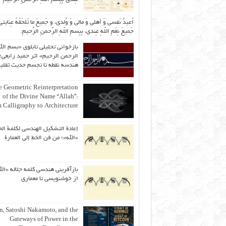
اُعیذُ نَفسی وَ أهلی وَ مالی وَ وُلدی، و جَمیعَ ما تَلحَقُهُ عِنایتی
جَمیعَ نِعَمِ اللّهِ عِندی، بِبِسمِ اللّهِ الرَّحمنِ الرَّحیمِ.
بازخوانی تحلیلی تابلوی «بسم الل
الرحمن الرحیم» اثر حمید رابعی؛ 
هندسه نقطه تا تجسم حدیث ثقلی
 Geometric Reinterpretation
of the Divine Name “Allah”:
 Calligraphy to Architecture
إعادة التشكيل الهندسي لكلمة الج
«الله»؛ من فن الخط إلى العمارة
بازآفرینی هندسی کلمه جلاله «الل
از خوشنویسی تا معماری
an, Satoshi Nakamoto, and the
Gateways of Power in the