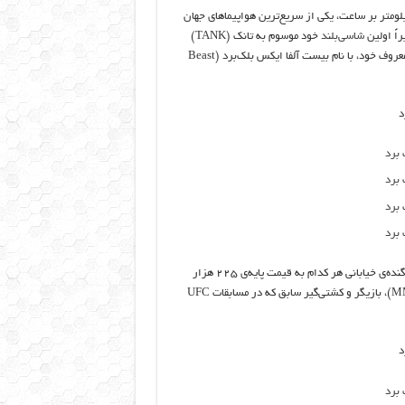
مای شناسایی دوربرد لاکهید SR-71 بلک‌بِرد، با حداکثر سرعت ۳۵۴۰ کیلومتر بر ساعت، یکی از سریع‌ترین هواپیماهای جهان
اً اولین
شاسی‌بلند
خود موسوم به تانک (TANK)
مطرح شده است، با الهام از هوپیمای SR-71 نسخه‌ی جدیدی از سوپراسپرت معروف خود، با نام بیست آلفا ایکس بلک‌برد (Beast
این شرکت که دفتر اصلی آن در کالیفرنیا قرار دارد، فقط ۵ دستگاه از این جنگنده‌ی خیابانی هر کدام به قیمت پایه‌ی ۲۲۵ هزار
، ورزشکار هنرهای رزمی ترکیبی (MMA)، بازیگر و کشتی‌گیر سابق که در مسابقات UFC