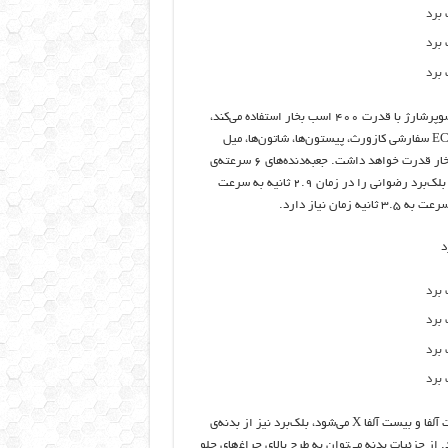
در حالی‌که نسخه‌ی استاندارد بیست آلفا، از پیشرانه‌ی ۴ سیلندر ۲.۵ لیتری سوپرشارژ با قدرت ۴۰۰ اسب بخار استفاده می‌کند،
بلک‌برد با همین پیشرانه، تعویض توربوشارژر با سوپرشارژر و بهره‌گیری از ECU سفارشی کازورث، پیستون‌ها، شاتون‌ها، میل
سوپاپ، سوپاپ و فنربندی سفارشی برند کاریلو (CP-Carillo) تا ۷۰۰ اسب بخار قدرت خواهد داشت. جعبه‌دنده‌های ۶ سرعته‌ی
دستی و ۶ سرعته‌ی سکوئنشال به همراه پدال‌های تعویض دنده‌ی پشت فرمان بلک‌برد رضوانی را در زمان ۲.۹ ثانیه به سرعت
همانند دیگر اعضای خانواده‌ی بیست رضوانی که شامل بیست، بیست X، بیست آلفا و بیست آلفا X می‌شود، بلک‌برد نیز از بدنه‌ی
. از جزئیات بدنه می‌توان به طرح بالای چراغ‌های جلو