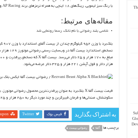
با رنگ سبز لیمویی، رینگ‌های ۱۸ اینچی به همراه ترمزهای برند AP Racing و آپشن روتورهای سرامیک کربن اشاره کرد.
Th
مقاله‌های مرتبط:
شاسی‌ بلند رضوانی با نام تانک، رسما رونمایی شد
بلک‌ب
نسخه‌ی استاند
هزار دلار و فول آپشن ۲۲۱ هزار و ۳۲۵ دلار عرضه می‌شود.
قیمت بیست آلفا X بلک‌برد به عنوان پرقدرت‌ترین محصول رضوانی موت
سکوئنشال، صندلی‌ها و فرمان فیبرکربن و چند مورد دیگر به ۲۵۰ هزار و ۸۲۵ دلار می‌رسد.
Su
به اشتراک بگذارید
فیس بوک
Twitter
eupon
Glo
Dev
برچسب ها
آلفا
رضوانی بیست