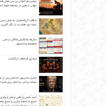
دومین فراخوان بررسی نقش هم
جهانی اربعین در توسعه علوم انس
شگفت آن‌که هرمز به نقش زمین 
نماید چو «هشت» از نگار آفرین
سال‌ها بلاتکلیفی مالکان اراضی
شاهنامه ۳۵ مشهد
لیندزی گراهام ، درگذشت
تحلیل سناریوی احتمالی پس از ت
دونالد ترامپ به خاطر ترورعلیه ا
اُعیذُ نَفسی وَ أهلی وَ مالی وَ وُلدی
جَمیعَ ما تَلحَقُهُ عِنایتی و جَمیعَ نِعَمِ 
عِندی بِبِسمِ اللّهِ الرَّحمنِ الرَّحیمِ