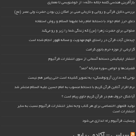
بازآفرینی هندسی کلمه جلاله «الله»؛ از خوشنویسی تا معماری
بررسی دلایل قرآنی و روایی و تاریخی مبنی بر امکان زن بودن حضرت ولی عصر (عج)
دعای حرز امام جواد با دستخط امام رضا علیهما السلام و روش استفاده
صلواتی برای حضرت زهرا (س) که زندگی شما را زیر و رو می‌کند
چیدمان آیات قرآن در راستای فهم مهدویت و مساله ظهور انجام شده است
گزارشی از موزه حرم بانوی کرامت
انتشار اپلیکیشن دستخط آسمانی از سوی انتشارات قرآنیوم
فضیلت‌ها و خواص سوره مبارکه “حمد”
نوحی که «دارِن آرونوفسکی» به تصویر کشیده است حتی پیامبر هم نیست
نرم افزار آنلاین قرآن کریم با دستخط منسوب به امام حسین علیه السلام منتشر شد
آیا شکل حروف هم در قرآن کریم حاوی پیام است ؟
تولید قلمهای اختصاصی برای هر کتاب وجه تمایز انتشارات قرآنیوم نسبت به سایر
انتشارات است
وبسایت قرآنیوم راه اندازی می شود
سیاسی – آکادمی رابعی