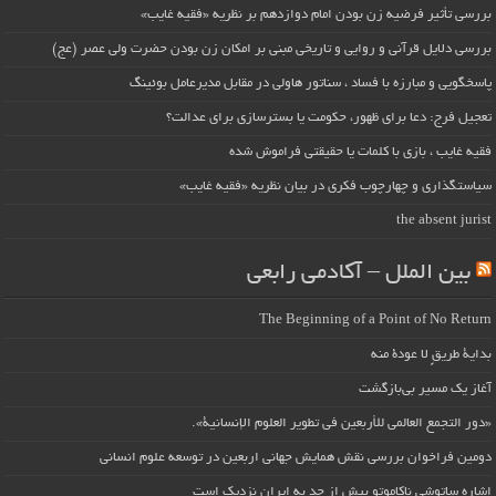
بررسی تأثیر فرضیه زن بودن امام دوازدهم بر نظریه «فقیه غایب»
بررسی دلایل قرآنی و روایی و تاریخی مبنی بر امکان زن بودن حضرت ولی عصر (عج)
پاسخگویی و مبارزه با فساد ، سناتور هاولی در مقابل مدیرعامل بوئینگ
تعجیل فرج: دعا برای ظهور، حکومت یا بسترسازی برای عدالت؟
فقیه غایب ، بازی با کلمات یا حقیقتی فراموش شده
سیاستگذاری و چهارچوب فکری در بیان نظریه «فقیه غایب»
the absent jurist
بین الملل – آکادمی رابعی
The Beginning of a Point of No Return
بداية طريقٍ لا عودة منه
آغاز یک مسیر بی‌بازگشت
«دور التجمع العالمي للأربعين في تطوير العلوم الإنسانية».
دومین فراخوان بررسی نقش همایش جهانی اربعین در توسعه علوم انسانی
اشاره ساتوشی ناکاموتو بیش از حد به ایران نزدیک است