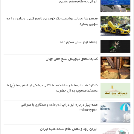
ایرانی به مقام معظم رهبری
محمدرضا ریحانی توانست یک خودروی لامبورگینی آونتادور را به
تنهایی بسازد
وجعلنا لهم لسان صدق علیا
کتابخانه‌های دیجیتال نسخ خطی جهان
دانلود طب الرضا یا رساله‌ ذهبیه کتابی پزشکی از امام رضا (ع) با
دستخط منسوب به آن حضرت
همه چیز درباره ایر دراپ safepal و همکاری با صرافی
tokocrypto
ایران رود و تقابل نظام سلطه علیه ایران