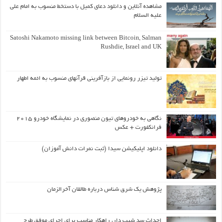
مشاهده آنلاین و دانلود دعای کمیل با دستخط منسوب به امام علی
علیه السلام
Satoshi Nakamoto missing link between Bitcoin, Salman
Rushdie, Israel and UK
تولید تیزر رونمایی از بازآفرینی قرآنهای منسوب به ائمه اطهار
نگاهی به خودروهای تیون منصوری در نمایشگاه خودرو ۲۰۱۵
فرانکفورت + عکس
دانلود اپلیکیشن سیدا (ثبت نمرات دانش آموزان)
پژوهش یک شرق شناس درباره طالقان آخرالزمان
احداث سد شیب دار، راهکار مناسب برای اجرای موفق طرح