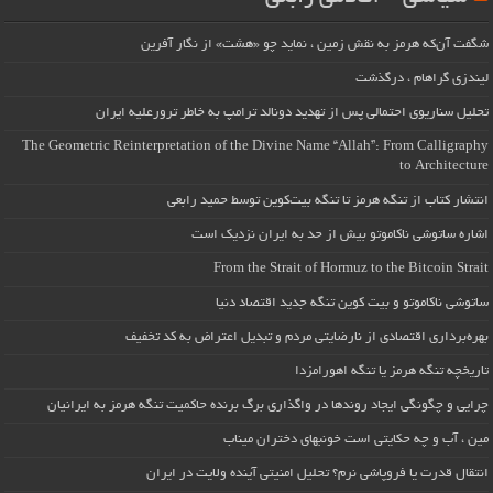
شگفت آن‌که هرمز به نقش زمین ، نماید چو «هشت» از نگار آفرین
لیندزی گراهام ، درگذشت
تحلیل سناریوی احتمالی پس از تهدید دونالد ترامپ به خاطر ترورعلیه ایران
The Geometric Reinterpretation of the Divine Name “Allah”: From Calligraphy
to Architecture
انتشار کتاب از تنگه هرمز تا تنگه بیت‌کوین توسط حمید رابعی
اشاره ساتوشی ناکاموتو بیش از حد به ایران نزدیک است
From the Strait of Hormuz to the Bitcoin Strait
ساتوشی ناکاموتو و بیت کوین تنگه جدید اقتصاد دنیا
بهره‌برداری اقتصادی از نارضایتی مردم و تبدیل اعتراض به کد تخفیف
تاریخچه تنگه هرمز یا تنگه اهورامزدا
چرایی و چگونگی ایجاد روندها در واگذاری برگ برنده حاکمیت تنگه هرمز به ایرانیان
مین ، آب و چه حکایتی است خونبهای دختران میناب
انتقال قدرت یا فروپاشی نرم؟ تحلیل امنیتی آینده ولایت در ایران