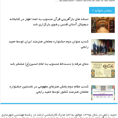
architecture—have served as one of the most …
بیشتر بخوانید »
نسخه های بازآفرینی قرآن منسوب به ائمه اطهار در کتابخانه
دیجیتال آستان قدس رضوی بارگزاری شد
کسب عنوان دوم جشنواره معلمان هنرمند ایران توسط حمید
رابعی
دعای عرفه با دست‌خط منسوب به امام حسین(ع) منتشر شد
کسب مقام دوم بخش هنرهای مفهومی در نخستین جشنواره
معلمان هنرمند کشور توسط حمید رابعی
حمید رابعی در سال ۱۳۹۵ موفق به اخذ مدرک کارشناسی ارشد در رشته مهندسی شهرسازی