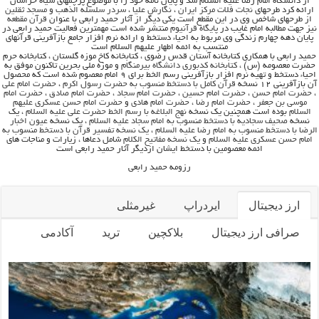
از دانشگاه امام رضا علیه السلام شد و پایان نامه خود را با موضوع پرچمهای سیاه خراسان
ارائه کرد طرحهای
نجات فلات مرکز ایران
،
نگارش علیا
،
سردر سلسله الذهب
و
مسجد ثقلین
از طرحهای شاخص وی در این مقطع است یکی دیگر از آثار حمید رابعی با عنوان
قرآن مقطعه
نیز جهت مطالبه امام غایب در
پایگاه قرآنیوم
منتشر شده است مهمترین فعالیت حمید رابعی در
پایان دهه چهارم زندگی وی مربوط به احیاء دستخط و ارائه نرم افزار جامع بازآفرینی قرآنهای
منتسب به ائمه اطهار علیهم السلام است
حمید رابعی با همکاری کتابخانه آستان قدس رضوی ، کتابخانه کاخ موزه گلستان ، کتابخانه حرم
حضرت معصومه (س) ،
کتابخانه کدبوری دانشگاه بیرمنگام
و موزه ملی بحرین تاکنون موفق به
احیاء دستخط و تهیه نرم افزار بازآفرینی رسم الخط برای ۹ امام معصوم شده است که محصول
آن بازآفرینی ۱۲ نسخه
قرآن کامل با دستخط منسوب به حضرت رسول اکرم
،
حضرت امام علی
،
حضرت امام حسن
،
حضرت امام حسین
،
حضرت امام سجاد
،
حضرت امام صادق
،
حضرت امام
موسی بن جعفر
،
حضرت امام رضا
،
حضرت امام هادی
و
حضرت امام حسن عسکری علیهم
السلام
بوده است همچنین یک نسخه
نهج البلاغه با رسم الخط حضرت علی علیه السلام
، یک
نسخه
صحیف سجادیه با دستخط منسوب به امام سجاد علیه السلام
، یک نسخه
عیون اخبار
الرضا با دستخط منسوب به امام رضا علیه السلام
،
یک نسخه تفسیر قرآن با دستخط منسوب به
امام حسن عسکری علیه السلام
و
یک نسخه مفاتیح الکلام
شامل دعاها ، زیارات و مناجات های
ائمه معصومین با دستخط ایشان ازدیگر آثار حمید رابعی است
رزومه حمید رابعی
ارز دیجیتال
ایردراپ
غیرمثلی
صرافی ارز دیجیتال
بلاکچین
ترید
آکادمی