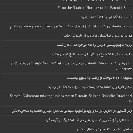
From the Strait of Hormuz to the Bitcoin Strait
تاریخچه تنگه هرمز یا تنگه اهورامزدا
تحولات فلسطین و خاورمیانه، از زاویه ای دیگر – بخش بیست و هشتم + نقد و توضیح
دو برابر تعداد ساختمان های ویران شده در حلب
رژیم صهیونیستی قبرس را هم می‌خواهد اشغال کند؟
تخریب قبور ائمه بقیع در نظر اهل سنت هیچ مبنایی ندارد
پیام رهبر انقلاب به ملت فلسطین در پی پیروزی مقاومت در جنگ دوازده روزه بر رژیم
صهیونیستی
شلیک ۲۰۰۰ موشک و راکت به صهیونیست‌ها
شمار قربانیان حمله به مدرسه سیدالشهدا به ۸۵ نفر رسید
Satoshi Nakamoto missing link between Bitcoin, Salman Rushdie, Israel and
UK
رمز گشایی از آخرین ترانه و ویدئو کلیپ شیطانی ساسان حیدری ملقب به ساسی مانکن
۴۰۰ هزار کودک زیر ۵ سال یمنی در آستانه مرگ از گرسنگی
سلمان رشدی ۳۲ سال در انتظار اعدام