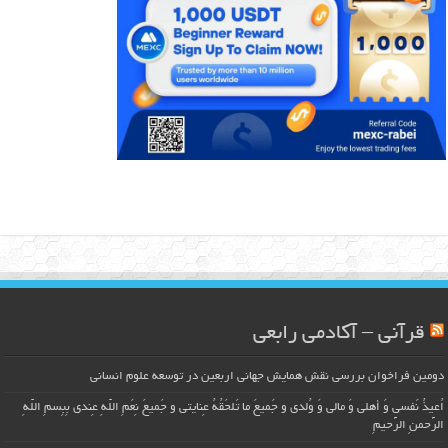
قرآنی – آکادمی رابعی
دومین فراخوان بررسی نقش همایش جهانی اربعین در توسعه علوم انسانی
اُعیذُ نَفسی وَ أهلی وَ مالی وَ وُلدی و جَمیعَ ما تَلحَقُهُ عِنایتی و جَمیعَ نِعَمِ اللّهِ عِندی بِبِسمِ اللّهِ
الرَّحمنِ الرَّحیمِ