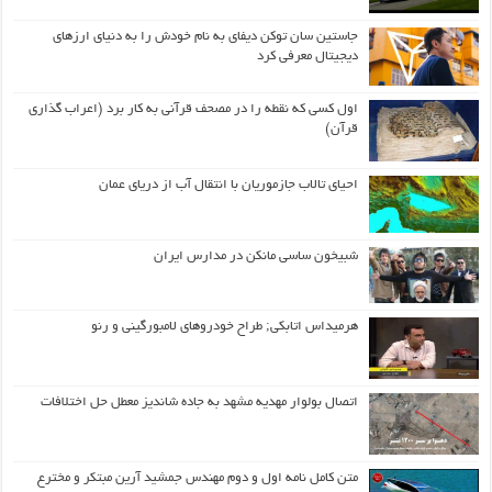
جاستین سان توکن دیفای به نام خودش را به دنیای ارزهای
دیجیتال معرفی کرد
اول كسی كه نقطه را در مصحف قرآنی به كار برد (اعراب گذاری
قرآن)
احیای تالاب جازموریان با انتقال آب از دریای عمان
شبیخون ساسی مانکن در مدارس ایران
هرمیداس اتابکی; طراح خودروهای لامبورگینی و رنو
اتصال بولوار مهدیه مشهد به جاده شاندیز معطل حل اختلافات
متن کامل نامه اول و دوم مهندس جمشید آرین مبتکر و مخترع