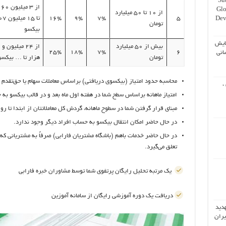
Su
Glo
از ۱۰ تا ۵۰ میلیارد
۱۶%
۹%
۷%
۵
Dev
تومان
بیکسو
ایش
بیش از ۵۰ میلیارد
ا
۲۵%
۱۸%
۷%
۶
انی
تومان
هزار تا … بیکسو
محاسبه حدود امتیاز (بیکسوی دریافتی) براساس معاملات سهام یا حق‌تقدم
،
امتیاز ماهانه براساس سطح شما در هفته اول ماه بعد و در قالب بیکسو به
مبنای قرار گرفتن شما در سطوح ماهانه، گردش کل معاملاتتان از ابتدا تا رو
در حال حاضر امکان انتقال بیکسو به حساب افراد دیگر وجود ندارد.
در حال حاضر خدمات باهم (باشگاه مشتریان فارابی) صرفاً به مشتریانی که هی
تعلق می‌گیرد.
یک مرتبه تحلیل رایگان پرتفوی شما توسط مشاوران خبره فارابی
دریافت یک دوره آموزشی رایگان از سامانه آموزین
هدید
یران