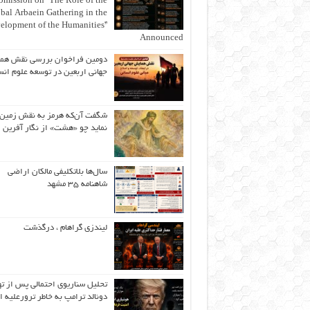
bmission on “The Role of the
bal Arbaein Gathering in the
elopment of the Humanities”
Announced
دومین فراخوان بررسی نقش هم
جهانی اربعین در توسعه علوم انس
شگفت آن‌که هرمز به نقش زمین 
نماید چو «هشت» از نگار آفرین
سال‌ها بلاتکلیفی مالکان اراضی
شاهنامه ۳۵ مشهد
لیندزی گراهام ، درگذشت
تحلیل سناریوی احتمالی پس از ت
دونالد ترامپ به خاطر ترورعلیه ا