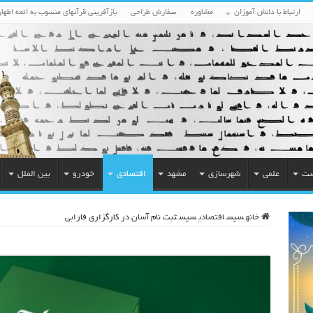
ارتباط با دانش آموزان
مشاوره
سفارش طراحی
بازآفرینی قرآنهای منسوب به ائمه اطهار
ست
علمی
شهرسازی
مشهد
اقتصادی
خودرو
بین الملل
خانه
سپس
اقتصادی
سپس
ثبت نام آسان در کارگزاری فارابی