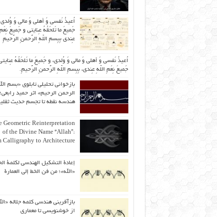
اُعیذُ نَفسی وَ أهلی وَ مالی وَ وُلدی
جَمیعَ ما تَلحَقُهُ عِنایتی و جَمیعَ نِعَمِ 
عِندی بِبِسمِ اللّهِ الرَّحمنِ الرَّحیمِ
اُعیذُ نَفسی وَ أهلی وَ مالی وَ وُلدی، و جَمیعَ ما تَلحَقُهُ عِنایتی
جَمیعَ نِعَمِ اللّهِ عِندی، بِبِسمِ اللّهِ الرَّحمنِ الرَّحیمِ.
بازخوانی تحلیلی تابلوی «بسم الل
الرحمن الرحیم» اثر حمید رابعی؛ 
هندسه نقطه تا تجسم حدیث ثقلی
 Geometric Reinterpretation
of the Divine Name “Allah”:
 Calligraphy to Architecture
إعادة التشكيل الهندسي لكلمة الج
«الله»؛ من فن الخط إلى العمارة
بازآفرینی هندسی کلمه جلاله «الل
از خوشنویسی تا معماری