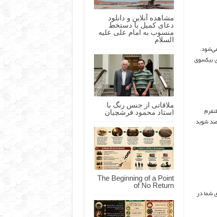
مشاهده آنلاین و دانلود
دعای کمیل با دستخط
منسوب به امام علی علیه
السلام
ی‌شود.
ی بیکسوی
ملاقاتی از جنس رنگ با
استاد محمود فرشچیان
لتفرم
مند شوید
The Beginning of a Point
of No Return
ی شما در