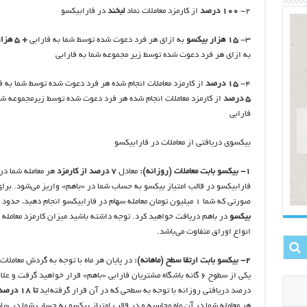
۲-
۱۰۰ درصد
از کارمزد معاملات نماد
لبخند
در فارابیکسو
۳-
۱۵ هزار بیکسو
به ازای هر فرد دعوت شده توسط شما به فارابی
+ ۵ هزار بیکسو
به ازای هر فرد دعوت شده توسط زیر مجموعه شما به فارابی
۴-
۱۵ درصد
از کارمزد معاملات انجام شده هر فرد دعوت شده توسط شما به ف
۵ درصد
از کارمزد معاملات انجام شده هر فرد دعوت شده توسط زیرمجموعه شم
فارابی
بیکسوی دریافتی از معاملات در فارابیکسو
۱- بیکسو بابت معاملات (روزانه):
معادل
۷ درصد از کارمزد
هر معامله شما در
فارابیکسو در قالب امتیاز بیکسو به حساب شما در «باهم» واریز می‌شود. برای
صورتی که شما ۱ میلیون تومان معامله سهام در فارابیکسو انجام دهید، حدود
بیکسو
در باهم دریافت خواهید کرد. توجه داشته باشید میزان کارمزد معامله ب
انواع اوراق متفاوت می‌باشد.
۲- بیکسو بابت ارتقا سطح (ماهانه):
در پایان هر ماه با توجه به گردش معاملات
درصد دریافتی روزانه با توجه به سطحی که در آن قرار گرفته‌اید
تا ۱۸ درصد کارمزد
هر معامله شما در آن ماه محاسبه و در قالب امتیاز بیکسو به حساب شما در «با