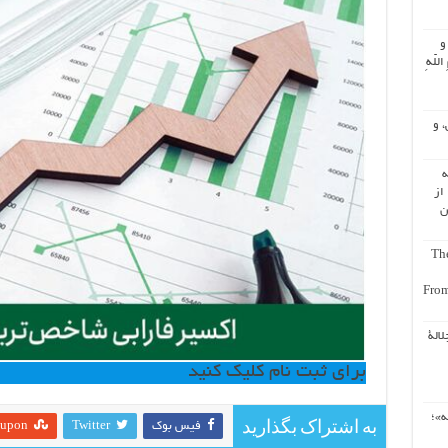
 و
اللّهِ
، و
ه
از
ن
The
From
لالة
برای ثبت نام کلیک کنید
ه»؛
به اشتراک بگذارید
فیس بوک
Twitter
eupon