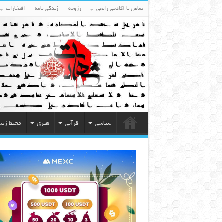
تماس با آکادمی رابعی
رزومه
زندگی نامه
افتخارات
سیاسی
قرآنی
هنری
محیط زی