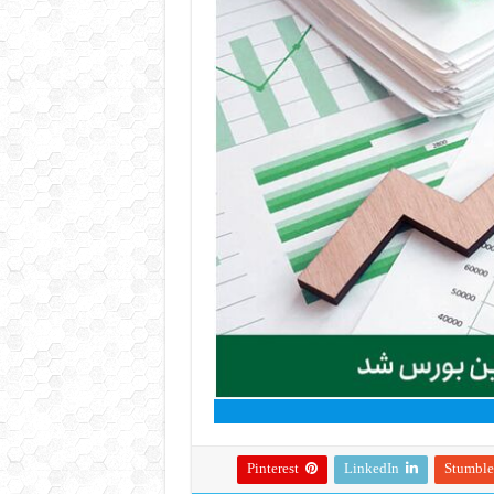
Pinterest
LinkedIn
Stumbl