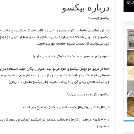
اتکلیفی مالکان اراضی شاهنامه ۳۵
ری
رای
درباره بیکسو
بیکسو چیست؟
پاداش فعالیتهای شما در اکوسیستم فارابی در قالب امتیاز «بیکسو» پرداخت م
بیکسو واحد پولی باشگاه مشتریان فارابی «باهم» است و شما از طریق موجود
خود می‌توانید از خدمات متنوع «باهم» بهرمند شوید.
با موجودی بیکسوی خود به چه خدماتی دسترسی دارم؟
شما از طریق موجودی بیکسوی خود می‌توانید اعتبار رایگان جهت استفاده در پ
معاملاتی فارابیکسو دریافت کنید. همچنین از جوایز و پاداش‌های «باهم» بهره 
و یا اینکه معادل ریالی آن را دریافت نمایید (هر بیکسو معادل ۱۰ ریال).
بیکسو چگونه به دست می‌آید؟
در حال حاضر روش‌های کسب امتیاز بیکسو به شرح زیر است:
۱ –
۷ تا ۲۵ درصد
از کارمزد معاملات شما در فارابیکسو (براساس سطح کاربر
«باهم» )