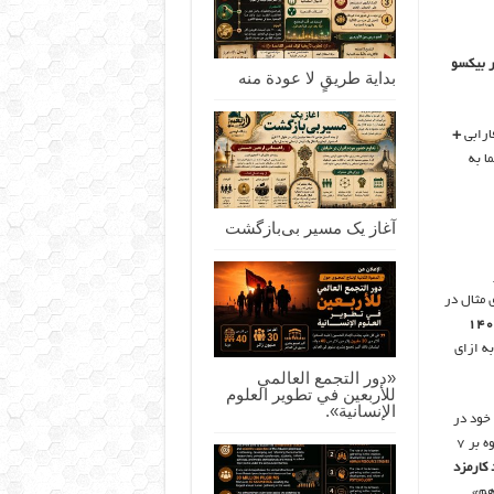
بداية طريقٍ لا عودة منه
ارابی
+
ا به
آغاز یک مسیر بی‌بازگشت
 مثال در
۱۴۰
ه ازای
«دور التجمع العالمي
للأربعين في تطوير العلوم
الإنسانية».
 خود در
یکی از سطوح ۶ گانه باشگاه مشتریان فارابی «باهم» قرار خواهید گرفت و علاوه بر ۷
هم»