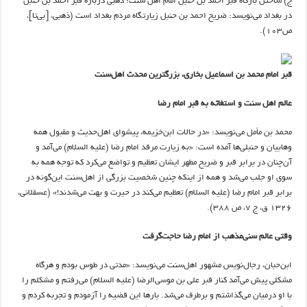
ج) ساختن بارگاه قبر احمد بن‌ حنبل امام اهل سنت؛ ذهبی درباره قبر احمد بن‌ حنبل
در بغداد می‌نویسد: ضریح احمد‌ بن‌ حنبل زیارتگاه مردم بغداد است (ذهبی، [بی‌تا]،
ص۱۰۳).
قبر امام محمد بن اسماعیل بخاری، بزرگترین محدث اهل‌سنت
عالم اهل سنت و استغاثه به قبر امام رضا
محمد بن‌ مأمل می‌نویسد: «در حالات ابن‌خزیمه، پیشوای اهل‌حدیث و مقبول همه
وهابیان و حنبلی‌ها آمده است: «به زیارت مرقد امام رضا (علیه السلام) می‌آمد و
آن‌چنان در برابر قبر و ضریح مطهر ایشان تعظیم و تواضع می‌کرد که توجه همه به
سوی او جلب می‌شد و همه از اینکه چنین شخصیت بزرگی از اهل‌سنت این‌گونه در
برابر قبر امام رضا (علیه السلام) تعظیم می‌کند در حیرت و بهت می‌شدند!» (عسقلانی،
۱۳۲۶ ق، ج ۷، ص ۳۸۸).
وقتی عالم سنی‌مذهب از امام رضا حاجت‌گرفت
ابن‌حبان، رجال‌نویس مشهور اهل‌سنت می‌نویسد: «مدتی در طوس بودم و هرگاه
مشکلی پیش می‌آمد کنار قبر علی‌ بن‌ موسی‌الرضا (علیه السلام) می‌رفتم و مشکلم را
با او درمیان می‌گذاشتم و برطرف می‌شد. بارها این قضیه را آزمودم و تجربه کردم و