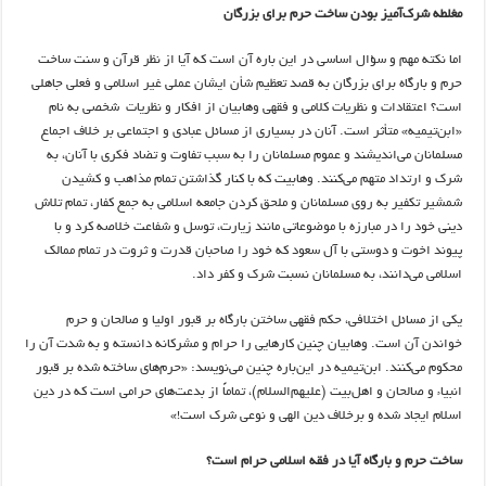
مغلطه شرک‌آمیز بودن ساخت حرم برای بزرگان
اما نکته مهم و سؤال اساسی در این باره آن است که آیا از نظر قرآن و سنت ساخت
حرم و بارگاه برای بزرگان به قصد تعظیم شأن ایشان عملی غیر اسلامی و فعلی جاهلی
است؟ اعتقادات و نظریات کلامی و فقهی وهابیان از افکار و نظریات شخصی به نام
«ابن‌تیمیه» متأثر است. آنان در بسیاری از مسائل عبادی و اجتماعی بر خلاف اجماع
مسلمانان می‌اندیشند و عموم مسلمانان را به سبب تفاوت و تضاد فکری با آنان، به
شرک و ارتداد متهم می‌کنند. وهابیت که با کنار گذاشتن تمام مذاهب و کشیدن
شمشیر تکفیر به روی مسلمانان و ملحق کردن جامعه اسلامی به جمع کفار، تمام تلاش
دینی خود را در مبارزه با موضوعاتی مانند زیارت، توسل و شفاعت خلاصه کرد و با
پیوند اخوت و دوستی با آل سعود که خود را صاحبان قدرت و ثروت در تمام ممالک
اسلامی می‌دانند، به مسلمانان نسبت شرک و کفر داد.
یکی از مسائل اختلافی، حکم فقهی ساختن بارگاه بر قبور اولیا و صالحان و حرم
خواندن آن است. وهابیان چنین کارهایی را حرام و مشرکانه دانسته و به شدت آن را
محکوم می‌کنند. ابن‌تیمیه در این‌باره چنین می‌نویسد: «حرم‌های ساخته شده بر قبور
انبیاء و صالحان و اهل‌بیت (علیهم‌السلام)، تماماً از بدعت‌های حرامی است که در دین
اسلام ایجاد شده و برخلاف دین الهی و نوعی شرک است!»
ساخت حرم و بارگاه آیا در فقه اسلامی حرام است؟