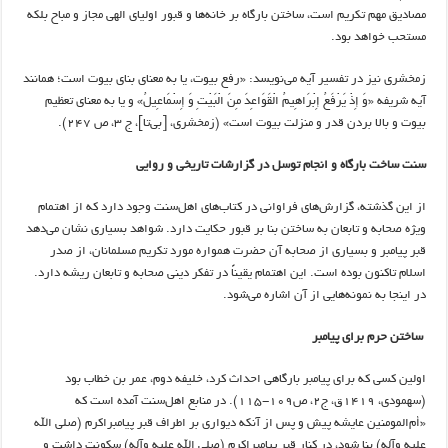
مصادیق مهم تکریم است، ساختن بارگاه بر خانه‌ها و قبور اولیای الهی مجاز و مباح بلکه
مستحب خواهد بود.
زمخشری نیز در تفسیر آیه می‌نویسد: «رفع بیوت، یا به معنای بنای بیوت است؛ همانند
آیه شریفه «وَ إِذْ یَرْفَعُ إِبْرَاهِیمُ الْقَوَاعِدَ مِنَ الْبَیْتِ وَ إِسْمَاعِیلُ» و یا به معنای تعظیم
بیوت و بالا بردن قدر و منزلت بیوت است» (زمخشری، [بی‌تا]، ج ۳، ص ۲۴۷).
سنت ساخت بارگاه و انجام توسل در گزارشات تاریخی و روایی
از این گذشته، گزارش‌های فراوانی در کتاب‌های اهل‌سنت وجود دارد که از اهتمام
ویژه صحابه و تابعان به ساختن بنا بر قبور حکایت دارد. شواهد بسیاری نشان می‌دهد
قبر پیامبر و بسیاری از صحابه آن حضرت همواره مورد تکریم مسلمانان، از صدر
اسلام تاکنون بوده است. این اهتمام یقیناً در تفکر دینی صحابه و تابعان ریشه دارد.
در اینجا به نمونه‌هایی از آن اشاره می‌شود.
ساختن حرم برای پیامبر
اولین کسی که برای پیامبر بارگاهی احداث کرد، خلیفه دوم، عمر بن خطاب بود
(سهمودی، ۱۴۱۹ق، ج۲، ص۱۰۹-۱۱۵). در منابع اهل‌سنت آمده است که
«أم‌المومنین عایشه پیش و پس از آنکه دیواری بر اطراف قبر پیامبراکرم (صلی الله
علیه وآله) بنا شود، در کنار قبر پیامبراکرم (صلی الله علیه وآله) سکونت داشت و