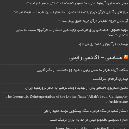
نوحی که «دارِن آرونوفسکی» به تصویر کشیده است حتی پیامبر هم نیست
نرم افزار آنلاین قرآن کریم با دستخط منسوب به امام حسین علیه السلام منتشر شد
آیا شکل حروف هم در قرآن کریم حاوی پیام است ؟
تولید قلمهای اختصاصی برای هر کتاب وجه تمایز انتشارات قرآنیوم نسبت به سایر
انتشارات است
وبسایت قرآنیوم راه اندازی می شود
سیاسی – آکادمی رابعی
شگفت آن‌که هرمز به نقش زمین ، نماید چو «هشت» از نگار آفرین
لیندزی گراهام ، درگذشت
تحلیل سناریوی احتمالی پس از تهدید دونالد ترامپ به خاطر ترورعلیه ایران
The Geometric Reinterpretation of the Divine Name “Allah”: From Calligraphy
to Architecture
انتشار کتاب از تنگه هرمز تا تنگه بیت‌کوین توسط حمید رابعی
اشاره ساتوشی ناکاموتو بیش از حد به ایران نزدیک است
From the Strait of Hormuz to the Bitcoin Strait