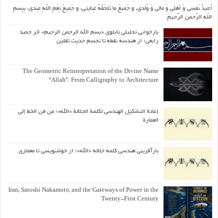
اُعیذُ نَفسی وَ أهلی وَ مالی وَ وُلدی، و جَمیعَ ما تَلحَقُهُ عِنایتی، و جَمیعَ نِعَمِ اللّهِ عِندی، بِبِسمِ
اللّهِ الرَّحمنِ الرَّحیمِ.
بازخوانی تحلیلی تابلوی «بسم الله الرحمن الرحیم» اثر حمید
رابعی؛ از هندسه نقطه تا تجسم حدیث ثقلین
The Geometric Reinterpretation of the Divine Name
“Allah”: From Calligraphy to Architecture
إعادة التشكيل الهندسي لكلمة الجلالة «الله»؛ من فن الخط إلى
العمارة
بازآفرینی هندسی کلمه جلاله «الله»؛ از خوشنویسی تا معماری
Iran, Satoshi Nakamoto, and the Gateways of Power in the
Twenty-First Century