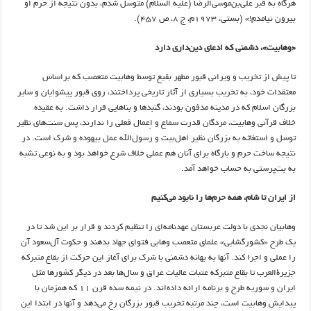
هرگاه به قبر علی‌بن‌موسی‌الرضا (علیه السلام) متوسل شدم، بدون نتیجه از حرم او
بیرون نیامدم!» (بستی، ۱۹۷۳م، ج ۸، ص ۴۵۷).
«وهابیت»، دشمنی که ادعای دین‌داری دارد
تا پیش از تخریب و ویرانی قبور مطهر بقیع توسط وهابیت متعصب که براساس
معتقدات خود، به تخریب بسیاری از آثار تاریخی پرداختند، روی قبور پیشوایان و سایر
بزرگان اسلام که در مدینه مدفون بودند، گنبدها و بناهایی قرار داشت. به عقیده
خلاف قرآنی وهابیت، مردگان قدرت سماع و اِعمال فعلی را ندارند، پس سنت‌های نظیر
توسل و استغاثه به بزرگان نظیر اهل‌بیت و رسول‌الله عمل بیهوده و شرک است. در
نتیجه ساخت حرم و بارگاه برای آنان هم عملی خلاف شرع خواهد بود و به نوعی تشبه
به بت‌پرستی به حساب خواهد آمد.
از ایران تا شام، همه حرم‌ها را نابود می‌کنیم
وهابیان نجدی با دولت عربستان عهدنامه‌ای را تنظیم کردند و قرار بر این شد تا در
یک طرح «کشورگشایی» علمای متعصب وهابی فتوای جهاد بدهند و حکوت آل‌سعود آن
را عملی و اجرا کند. آنها به بهانه دشمنی با شرک برای آغاز این حرکت از بقاع متبرکه
جزیرة‌العرب تا بقاع متبرکه عتبات عالیات عراق و سال‌ها بعد در دیگر کشورها مثل
ایران و سوریه طرح و برنامه ارائه داده‌اند. در نیمه سده قرن ۱۱ که همزمان با
پیدایش وهابیت است، چند مرتبه تخریب قبور بزرگان رخ می‌دهد و آنها در ابتدا این