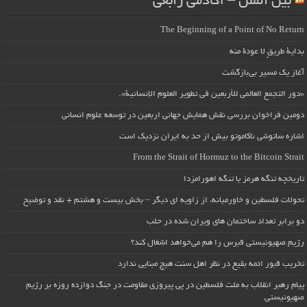
بین الملل – آکادمی رابعی
The Beginning of a Point of No Return
بداية طريقٍ لا عودة منه
آغاز یک مسیر بی‌بازگشت
«دور التجمع العالمي للأربعين في تطوير العلوم الإنسانية».
دومین فراخوان بررسی نقش همایش جهانی اربعین در توسعه علوم انسانی
اشاره ساتوشی ناکاموتو بیش از حد به ایران نزدیک است
From the Strait of Hormuz to the Bitcoin Strait
تاریخچه تنگه هرمز یا تنگه اهورامزدا
تحولات فلسطین و خاورمیانه، از زاویه ای دیگر – بخش بیست و هشتم + نقد و توضیح
دو برابر تعداد ساختمان های ویران شده در حلب
رژیم صهیونیستی قبرس را هم می‌خواهد اشغال کند؟
تخریب قبور ائمه بقیع در نظر اهل سنت هیچ مبنایی ندارد
پیام رهبر انقلاب به ملت فلسطین در پی پیروزی مقاومت در جنگ دوازده روزه بر رژیم
صهیونیستی