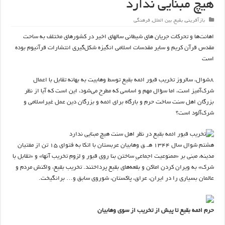
هیچ مبنایی ندارد
بازآفرینی
,
بقیع
,
بین الملل
,
فرهنگی
اهانت‌ها و تحرکات‌ جریان های شیطانی سالهای اخیر در کشورهای مختلف به ساحت
مقدس قرآن کریم و سایر مقدسات اسلامی انگیزه شکل‌گیری انتشارات قرآنیوم بوده
است
۸شوال، سالروز تخریب قبور ائمه بقیع توسط وهابیت به بهانه تقابل با اعمال
شرک‌آمیز است، اما سؤال مهم و اساسی که مطرح می‌شود، این است که آیا از نظر
بزرگان اهل سنت ساخت حرم و بارگاه برای ائمه و بزرگان دین عمل غیراسلامی و
شرک‌آلود است؟
هشتم شوال سال ۱۳۴۴ هـ.ق وهابیان عربستان با اتکا به فتوای ۱۵ تن از مفتیان
مدینه، مبنی بر «ممنوعیت اجماعیِ ساختن بنا روی قبور و لزوم تخریب آنها» و‌ «تقابل با
شرک» به ویران کردن اماکن و بقعه‌های بقیع پرداختند. تخریب بقیع، واکنش مردم و
عالمان بسیاری را در ایران، عراق، پاکستان، شوروی سابق و… برانگیخت.
حرم ائمه بقیع تا پیش از تخریب از سوی وهابیان