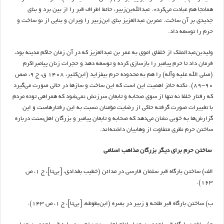
همانجا هم عبادت می‌کرد». عبدالله‌بن‌زبیر، حائط اطراف قبر را از بین برد و بنای
جدیدی بر آن ساخت. عمر‌بن عبدالعزیز بنای ابن‌زبیر را ویران و بنایی از نو ساخت و
حرم را توسعه داد.
ولیدبن‌عبدالملک از خلفای اموی به عمر بن‌ عبدالعزیز که در آن زمان حاکم مدینه بود،
فرمان داد تا حرم پیامبر را بازسازی کرده و توسعه دهد و حجرات زنان پیامبراکرم
(صلی الله علیه وآله) را هم به محدوده حرم بیفزاید (ابن‌کثیر، ۱۴۰۸ ق، ج ۹، صص
۹۰-۸۹). نکته حائز اهمیت این است که این ساخت و ساز‌ها در حالی صورت می‌گیرد
که رفتار خلفا نه تنها از سوی صحابه و تابعان سرزنش نمی‌شود که همراهی توده مردم
با تغییرات صورت گرفته حاکی از رضایت مؤمنان نسبت به این رفتارهاست و این
گزارش‌ها به خوبی نشان می‌دهد که صحابه و تابعان پیامبر و بزرگان اهل‌سنت درباره
ساختن حرم نظری متفاوت از وهابیان داشته‌اند.
ساختن حرم برای دیگر بزرگان مذاهب اسلامی
الف) ساختن بارگاه قبر سلمان فارسی در مدائن (خطیب بغدادی، [بی‌تا]، ج ۱، ص
۱۶۳).
ب) ساختن بارگاه قبر طلحه و زبیر در بصره (ابن‌بطوطه، [بی‌تا]، ج ۱، ص ۱۴۳).