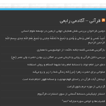
قرآنی – آکادمی رابعی
دومین فراخوان بررسی نقش همایش جهانی اربعین در توسعه علوم انسانی
اُعیذُ نَفسی وَ أهلی وَ مالی وَ وُلدی و جَمیعَ ما تَلحَقُهُ عِنایتی و جَمیعَ نِعَمِ اللّهِ عِندی بِبِسمِ اللّهِ
الرَّحمنِ الرَّحیمِ
بازآفرینی هندسی کلمه جلاله «الله»؛ از خوشنویسی تا معماری
بررسی دلایل قرآنی و روایی و تاریخی مبنی بر امکان زن بودن حضرت ولی عصر (عج)
دعای حرز امام جواد با دستخط امام رضا علیهما السلام و روش استفاده
صلواتی برای حضرت زهرا (س) که زندگی شما را زیر و رو می‌کند
چیدمان آیات قرآن در راستای فهم مهدویت و مساله ظهور انجام شده است
گزارشی از موزه حرم بانوی کرامت
انتشار اپلیکیشن دستخط آسمانی از سوی انتشارات قرآنیوم
فضیلت‌ها و خواص سوره مبارکه “حمد”