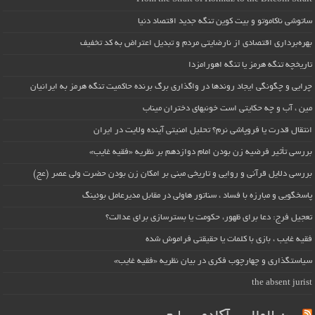
ساتوشی ناکاموتو و بیت کوین تنگه جدید اقتصاد دنیا
بهره‌برداری اقتصادی از نارضایتی مردم و تبدیل اعتراض به کد تخفیف
تاریخچه تنگه هرمز یا تنگه اهورامزدا
چرایی و چگونگی ایجاد روندها در واگذاری برگ برنده حاکمیت تنگه هرمز به ایرانیان
مین ، آب و چه حکایتی است خونبهای دختران میناب
انتقال قدرت یا فروپاشی نرم؟ تحلیل امنیتی آینده ولایت در ایران
بررسی تأثیر فرضیه زن بودن امام دوازدهم بر نظریه «فقیه غایب»
بررسی دلایل قرآنی و روایی و تاریخی مبنی بر امکان زن بودن حضرت ولی عصر (عج)
پاسخگویی و مبارزه با فساد ، سناتور هاولی در مقابل مدیرعامل بوئینگ
تعجیل فرج: دعا برای ظهور، حکومت یا بسترسازی برای عدالت؟
فقیه غایب ، بازی با کلمات یا حقیقتی فراموش شده
سیاستگذاری و چهارچوب فکری در بیان نظریه «فقیه غایب»
the absent jurist