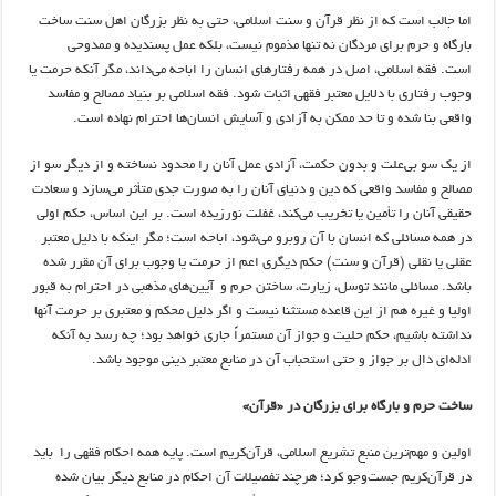
اما جالب است که از نظر قرآن و سنت اسلامی، حتی به نظر بزرگان اهل سنت ساخت
بارگاه و حرم برای مردگان نه تنها مذموم نیست، بلکه عمل پسندیده و ممدوحی
است. فقه اسلامی، اصل در همه رفتارهای انسان را اباحه می‌داند، مگر آنکه حرمت یا
وجوب رفتاری با دلایل معتبر فقهی اثبات شود. فقه اسلامی بر بنیاد مصالح و مفاسد
واقعی بنا شده و تا حد ممکن به آزادی و آسایش انسان‌ها احترام نهاده است.
از یک‌‌ سو بی‌علت و بدون حکمت، آزادی عمل آنان را محدود نساخته و از دیگر سو از
مصالح و مفاسد واقعی که دین و دنیای آنان را به صورت جدی متأثر می‌سازد و سعادت
حقیقی آنان را تأمین یا تخریب می‌کند، غفلت نورزیده است. بر این اساس، حکم اولی
در همه مسائلی که انسان با آن روبرو می‌شود، اباحه است؛ مگر اینکه با دلیل معتبر
عقلی یا نقلی (قرآن و سنت) حکم دیگری اعم از حرمت یا وجوب برای آن مقرر شده
باشد. مسائلی مانند توسل، زیارت، ساختن حرم و آیین‌های مذهبی در احترام به قبور
اولیا و غیره هم از این قاعده مستثنا نیست و اگر دلیل محکم و معتبری بر حرمت آنها
نداشته باشیم، حکم حلیت و جواز آن مستمراً جاری خواهد بود؛ چه رسد به آنکه
ادله‌ای دال بر جواز و حتی استحباب آن در منابع معتبر دینی موجود باشد.
ساخت حرم و بارگاه برای بزرگان در «قرآن»
اولین و مهم‌ترین منبع تشریع اسلامی، قرآن‌کریم است. پایه همه احکام فقهی را باید
در قرآن‌کریم جست‌وجو کرد؛ هرچند تفصیلات آن احکام در منابع دیگر بیان شده