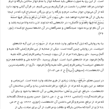
است. از این رو به صورت منطقی باید مسأله جواز یا عدم جواز ساختن بارگاه و حرم
خواندن مراقد امامان را نخست در قرآن‌کریم بررسی کنیم. در قرآن آیاتی وجود دارد
که از آن می‌توان جواز ساخت حرم و بارگاه را برای بزرگان استخراج کرد که در اینجا
به یکی از آن ها اشاره خواهد شد: «فِی بُیُوتٍ أَذِنَ اللَّهُ أَنْ تُرْفَعَ وَ یُذْکَرَ فِیهَا اسْمُهُ
یُسَبِّحُ لَهُ فِیهَا بِالْغُدُوِّ وَ الْآصَالِ»؛ در خانه‌هایی که خداوند اذن داده والا مرتبه باشد و
در آن نام او برده شود؛ صبحگاهان و عصرگاهان در آن خانه‌ها تسبیح او کنند!» (نور:
۳۶).
بنا به روایاتی که ذیل آیه مذکور وارد شده، مراد از «بُیوتٍ» در این آیه خانه‌های
انبیاست. در روایاتی چنین آمده است: «یکی از صحابه از نبی مکرم (صلی الله علیه و
آله) پرسید: «ای رسول‌خدا! مراد از آن بیوت چیست؟ پیامبراکرم (صلی الله علیه
وآله) فرمود: مراد خانه‌های انبیاء است. ابوبکر پرسید: «آیا خانه علی و فاطمه هم جزو
خانه‌های انبیاست؟ پیامبراکرم (صلی الله علیه وآله) فرمود: «آری! از بافضیلت‌ترین
آن خانه‌هاست!» (سیوطی، [بی‌تا]، ج ۲، ص ۲۰۳).
در تبیین معنای «تُرْفَعَ» روایات زیادی از طرق مختلف وارد شده است. ابن‌عباس و
مجاهد بر این باورند که مراد از «تُرْفَعَ» برافراشته شدن بنا و برآمدن ساختمان آن
خانه‌هاست: «ترفع، ای تُبنی و تُعلی؛ ساختمان‌هایی بر آن خانه‌ها بنا شود و بنای آن
برافراشته گردد» (اندلسی، ۱۴۲۲ ق، ج ۱، ص ۵۲۸). حسن بصری و ضحاک گفته‌اند
که مراد از ترفع، محترم‌ و گرامی داشتن آن خانه‌هاست (جوزی، ۱۴۲۲ ق، ج ۳، ص
۲۹۸) و از آنجا که ساختن بارگاه و نظافت و مراقبت از آن برای عبادت، یکی از