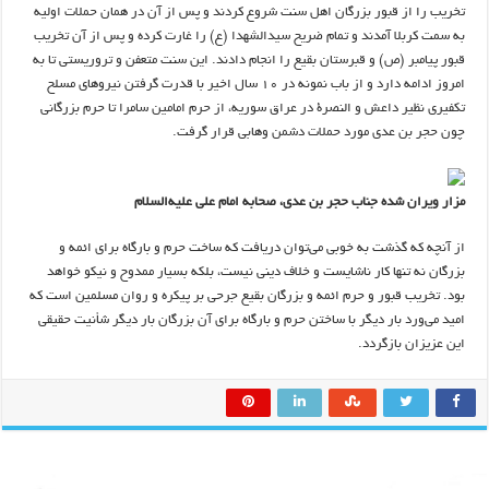
تخریب را از قبور بزرگان اهل سنت شروع کردند و پس از آن در همان حملات اولیه
به سمت کربلا آمدند و تمام ضریح سیدالشهدا (ع) را غارت کرده و پس از آن تخریب
قبور پیامبر (ص) و قبرستان بقیع را انجام دادند. این سنت متعفن و تروریستی تا به
امروز ادامه دارد و از باب نمونه در ۱۰ سال اخیر با قدرت گرفتن نیروهای مسلح
تکفیری نظیر داعش و النصرة در عراق سوریه، از حرم امامین سامرا تا حرم بزرگانی
چون حجر بن‌ عدی مورد حملات دشمن وهابی قرار گرفت.
مزار ویران شده جناب حجر بن‌ عدی، صحابه امام علی علیه‌السلام
از آنچه که گذشت به خوبی می‌توان دریافت که ساخت حرم و بارگاه برای ائمه و
بزرگان نه تنها کار ناشایست و خلاف دینی نیست، بلکه بسیار ممدوح و نیکو خواهد
بود. تخریب قبور و حرم ائمه و بزرگان بقیع جرحی بر پیکره و روان مسلمین است که
امید می‌ورد بار دیگر با ساختن حرم و بارگاه برای آن بزرگان بار دیگر شأنیت حقیقی
این عزیزان بازگردد.