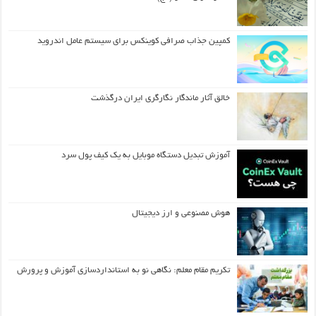
کمپین جذاب صرافی کوینکس برای سیستم عامل اندروید
خالق آثار ماندگار نگارگری ایران درگذشت
آموزش تبدیل دستگاه موبایل به یک کیف‌ پول سرد
هوش مصنوعی و ارز دیجیتال
تکریم مقام معلم: نگاهی نو به استانداردسازی آموزش و پرورش