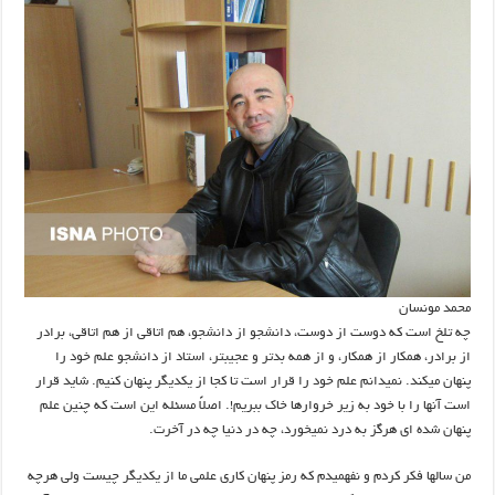
محمد مونسان
چه تلخ است که دوست از دوست، دانشجو از دانشجو، هم اتاقي از هم اتاقي، برادر
از برادر، همکار از همکار، و از همه بدتر و عجيب­تر، استاد از دانشجو علم خود را
پنهان مي­کند. نمي­دانم علم خود را قرار است تا کجا از يکديگر پنهان کنيم. شايد قرار
است آنها را با خود به زير خروارها خاک ببريم!. اصلاً مسئله اين است که چنين علم
پنهان شده ­اي هرگز به درد نمي­خورد، چه در دنيا چه در آخرت.
من سالها فکر کردم و نفهميدم که رمز پنهان کاري علمي ما از يکديگر چيست ولي هرچه