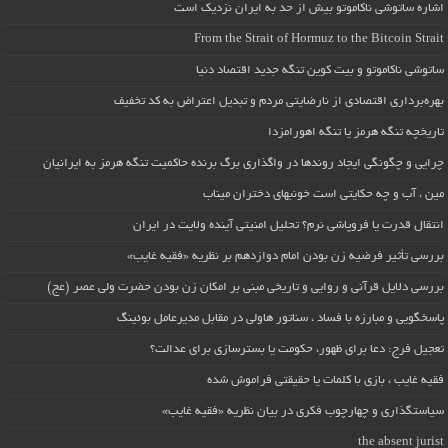
اشاره ساتوشی ناکاموتو بیش از حد به ایران نزدیک است
From the Strait of Hormuz to the Bitcoin Strait
ساتوشی ناکاموتو و بیت کوین تنگه جدید اقتصاد دنیا
بهره‌برداری اقتصادی از نارضایتی مردم و تبدیل اعتراض به کد تخفیف
تاریخچه تنگه هرمز یا تنگه اهورامزدا
چرایی و چگونگی ایجاد روندها در واگذاری برگ برنده حاکمیت تنگه هرمز به ایرانیان
مین ، آب و چه حکایتی است خونبهای دختران میناب
انتقال قدرت یا فروپاشی نرم؟ تحلیل امنیتی آینده ولایت در ایران
بررسی تأثیر فرضیه زن بودن امام دوازدهم بر نظریه «فقیه غایب»
بررسی دلایل قرآنی و روایی و تاریخی مبنی بر امکان زن بودن حضرت ولی عصر (عج)
پاسخگویی و مبارزه با فساد ، سناتور هاولی در مقابل مدیرعامل بوئینگ
تعجیل فرج: دعا برای ظهور، حکومت یا بسترسازی برای عدالت؟
فقیه غایب ، بازی با کلمات یا حقیقتی فراموش شده
سیاستگذاری و چهارچوب فکری در بیان نظریه «فقیه غایب»
the absent jurist