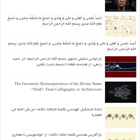
اُعیذُ نَفسی وَ أهلی وَ مالی وَ وُلدی و جَمیعَ ما تَلحَقُهُ عِنایتی و جَمیعَ
نِعَمِ اللّهِ عِندی بِبِسمِ اللّهِ الرَّحمنِ الرَّحیمِ
اُعیذُ نَفسی وَ أهلی وَ مالی وَ وُلدی، و جَمیعَ ما تَلحَقُهُ عِنایتی، و جَمیعَ نِعَمِ اللّهِ عِندی، بِبِسمِ
اللّهِ الرَّحمنِ الرَّحیمِ.
بازخوانی تحلیلی تابلوی «بسم الله الرحمن الرحیم» اثر حمید
رابعی؛ از هندسه نقطه تا تجسم حدیث ثقلین
The Geometric Reinterpretation of the Divine Name
“Allah”: From Calligraphy to Architecture
إعادة التشكيل الهندسي لكلمة الجلالة «الله»؛ من فن الخط إلى
العمارة
بازآفرینی هندسی کلمه جلاله «الله»؛ از خوشنویسی تا معماری