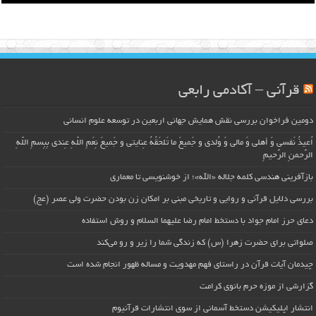
قرآنی – آکادمی رابعی
دومین فراخوان بررسی نقش همایش جهانی اربعین در توسعه علوم انسانی
اُعیذُ نَفسی وَ أهلی وَ مالی وَ وُلدی و جَمیعَ ما تَلحَقُهُ عِنایتی و جَمیعَ نِعَمِ اللّهِ عِندی بِبِسمِ اللّهِ
الرَّحمنِ الرَّحیمِ
بازآفرینی هندسی کلمه جلاله «الله»؛ از خوشنویسی تا معماری
بررسی دلایل قرآنی و روایی و تاریخی مبنی بر امکان زن بودن حضرت ولی عصر (عج)
دعای حرز امام جواد با دستخط امام رضا علیهما السلام و روش استفاده
صلواتی برای حضرت زهرا (س) که زندگی شما را زیر و رو می‌کند
چیدمان آیات قرآن در راستای فهم مهدویت و مساله ظهور انجام شده است
گزارشی از موزه حرم بانوی کرامت
انتشار اپلیکیشن دستخط آسمانی از سوی انتشارات قرآنیوم