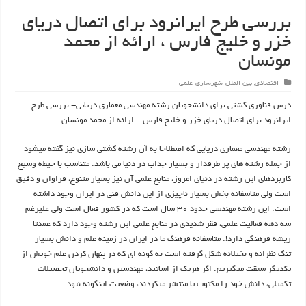
بررسی طرح ایرانرود برای اتصال دریای
خزر و خلیج فارس ، ارائه از محمد
مونسان
اقتصادی
,
بین الملل
,
شهرسازی
,
علمی
درس فناوری کشتی برای دانشجویان رشته مهندسی معماری دریایی- بررسی طرح
ایرانرود برای اتصال دریای خزر و خلیج فارس – ارائه از محمد مونسان
رشته مهندسی معماری دریایی که اصطلاحا به آن رشته کشتی سازی نیز گفته میشود
از جمله رشته های پر طرفدار و بسیار جذاب در دنیا می باشد. متناسب با حیطه وسیع
کاربردهای این رشته در دنیای امروز، منابع علمی آن نیز بسیار متنوع، فراوان و دقیق
است ولی متاسفانه بخش بسیار ناچیزی از این دانش فنی در ایران وجود داشته
است. این رشته مهندسی حدود ۳۰ سال است که در کشور فعال است ولی علیرغم
سه دهه فعالیت علمی، فقر شدیدی در منابع علمی این رشته وجود دارد که عمدتا
ریشه فرهنگی دارد!. متاسفانه فرهنگ ما در ايران در زمينه علم و دانش بسيار
تنگ ­نظرانه و بخيلانه شکل گرفته است به گونه ­اي که در پنهان کردن علم خويش از
يکديگر سبقت مي­گيريم. اگر هریک از اساتید، مهندسین و دانشجویان تحصیلات
تکمیلی، دانش خود را مکتوب یا منتشر میکردند، وضعیت اینگونه نبود.