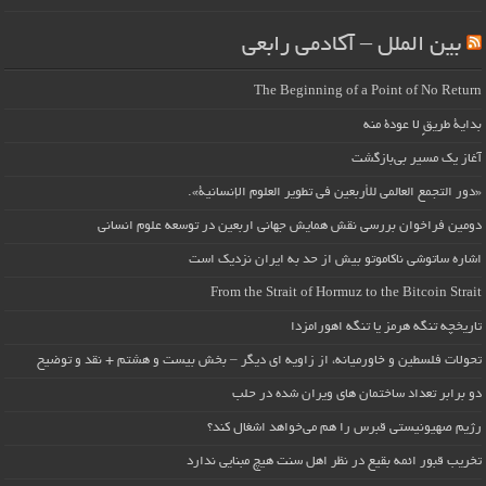
بین الملل – آکادمی رابعی
The Beginning of a Point of No Return
بداية طريقٍ لا عودة منه
آغاز یک مسیر بی‌بازگشت
«دور التجمع العالمي للأربعين في تطوير العلوم الإنسانية».
دومین فراخوان بررسی نقش همایش جهانی اربعین در توسعه علوم انسانی
اشاره ساتوشی ناکاموتو بیش از حد به ایران نزدیک است
From the Strait of Hormuz to the Bitcoin Strait
تاریخچه تنگه هرمز یا تنگه اهورامزدا
تحولات فلسطین و خاورمیانه، از زاویه ای دیگر – بخش بیست و هشتم + نقد و توضیح
دو برابر تعداد ساختمان های ویران شده در حلب
رژیم صهیونیستی قبرس را هم می‌خواهد اشغال کند؟
تخریب قبور ائمه بقیع در نظر اهل سنت هیچ مبنایی ندارد