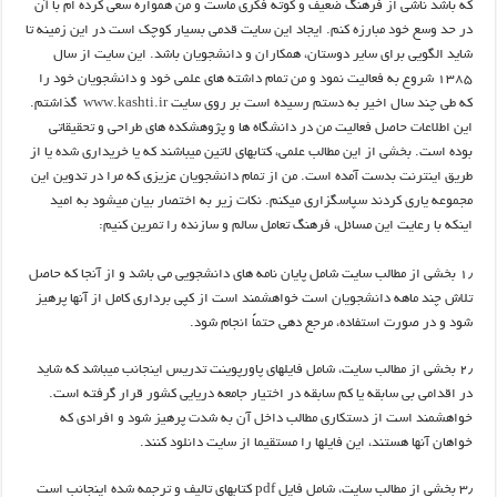
که باشد ناشي از فرهنگ ضعيف و کوته فکري ماست و من همواره سعي کرده ­ام با آن
در حد وسع خود مبارزه کنم. ايجاد اين سايت قدمي بسیار کوچک است در اين زمينه تا
شايد الگويي براي ساير دوستان، همکاران و دانشجويان باشد. این سایت از سال
۱۳۸۵ شروع به فعالیت نمود و من تمام داشته­ هاي علمي خود و دانشجويان خود را
که طي چند سال اخير به دستم رسيده است بر روي سايت
www.kashti.ir
گذاشتم.
اين اطلاعات حاصل فعاليت من در دانشگاه ها و پژوهشکده های طراحی و تحقیقاتی
بوده است. بخشي از اين مطالب علمي، کتابهاي لاتين مي­باشند که يا خريداري شده يا از
طريق اينترنت بدست آمده است. من از تمام دانشجويان عزیزی که مرا در تدوين اين
مجموعه ياري کردند سپاسگزاري مي­کنم. نکات زير به اختصار بيان مي­شود به اميد
اينکه با رعايت اين مسائل، فرهنگ تعامل سالم و سازنده را تمرين کنیم:
۱٫ بخشي از مطالب سايت شامل پايان نامه ­هاي دانشجويي مي­ باشد و از آنجا که حاصل
تلاش چند ماهه دانشجويان است خواهشمند است از کپي ­برداري کامل از آنها پرهيز
شود و در صورت استفاده، مرجع­ دهي حتماً انجام شود.
۲٫ بخشي از مطالب سايت، شامل فايلهاي پاورپوينت تدريس اينجانب مي­باشد که شايد
در اقدامي بي­ سابقه يا کم­ سابقه در اختيار جامعه دريايي کشور قرار گرفته است.
خواهشمند است از دست­کاري مطالب داخل آن به شدت پرهيز شود و افرادي که
خواهان آنها هستند، اين فايلها را مستقيما از سايت دانلود کنند.
۳٫ بخشي از مطالب سايت، شامل فايل pdf کتابهاي تاليف و ترجمه شده اينجانب است