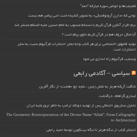
فضیلت‌ها و خواص سوره مبارکه “حمد”
نوحی که «دارِن آرونوفسکی» به تصویر کشیده است حتی پیامبر هم نیست
نرم افزار آنلاین قرآن کریم با دستخط منسوب به امام حسین علیه السلام منتشر شد
آیا شکل حروف هم در قرآن کریم حاوی پیام است ؟
تولید قلمهای اختصاصی برای هر کتاب وجه تمایز انتشارات قرآنیوم نسبت به سایر
انتشارات است
وبسایت قرآنیوم راه اندازی می شود
سیاسی – آکادمی رابعی
شگفت آن‌که هرمز به نقش زمین ، نماید چو «هشت» از نگار آفرین
لیندزی گراهام ، درگذشت
تحلیل سناریوی احتمالی پس از تهدید دونالد ترامپ به خاطر ترورعلیه ایران
The Geometric Reinterpretation of the Divine Name “Allah”: From Calligraphy
to Architecture
انتشار کتاب از تنگه هرمز تا تنگه بیت‌کوین توسط حمید رابعی