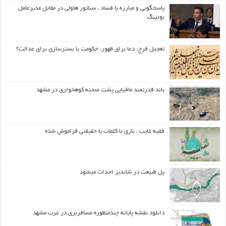
پاسخگویی و مبارزه با فساد ، سناتور هاولی در مقابل مدیرعامل
بوئینگ
تعجیل فرج: دعا برای ظهور، حکومت یا بسترسازی برای عدالت؟
باند قدرتمند مافیایی پشت صحنه کوهخواری در مشهد
فقیه غایب ، بازی با کلمات یا حقیقتی فراموش شده
پل طبیعت در شاندیز احداث میشود
دانلود نقشه پایانه چندمنظوره مسافربری در غرب مشهد