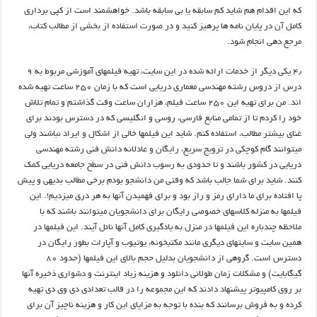
که اين اقدام هم شايد کم سابقه يا بي­ سابقه باشد. خواهشمند است از کپي ­برداري
کامل آن در پايان ­نامه ها پرهيز کنيد و در صورت استفاده از بخشي از مطالب کتاب،
مرجع­ دهي انجام شود.
۴٫ یکی دیگر از خدمات ارائه شده در این سایت، تهیه فیلمهای آموزشی مربوط به ۹
درس از دروس رشته مهندسی معماری دریایی است که با زمان ۲۵۰ ساعت تهیه شده
اند. من برای تهیه این ۲۵۰ ساعت فیلم، هزاران ساعت وقت گذاشتم و تمام تلاش
خود را کردم تا از تمامی منابع فارسی، روسی و انگلیسی که در دسترس بودند برای
غنای بیشتر مطالب، استفاده کنم. شاید این فیلمها خالی از اشکال و ایراد نباشند ولی
میتوانند گام کوچکی در ترویج سریع، رایگان و عادلانه دانش فنی رشته مهندسی
دریایی در کشور باشند و تا حدودی به رسوب دانش فنی در سطح جامعه دریایی کمک
کنند. شاید برای شما جالب باشد که وقتی من دانشجو بودم برخی مطالب بدیهی و پیش
پا افتاده برای ما دارای رمز و راز بود و برای فهمیدن آنها به هر دری میزدیم!. این
فیلمها به منزله کلاسهای خصوصی رایگان برای دانشجویان میتوانند باشند که با
ملاحظه چندباره این فیلمها در منزل به یادگیری کامل آنها نائل آیند. این فیلمها در
همین سایت و سایتهای دیگری مانند مکتبخونه، یوتیوب و آپارات بطور رایگان در
دسترس است. گروهی از دانشجویان بدلیل حجم بالای این فیلمها (حدود ۸۰
گیگابایت) و مشکلات زمان طولانی دانلود و هزینه زیاد اینترنت و دشواری ذخیره آنها
بر روی کامپیوتر پیشنهاد دادند که این مجموعه را در قالب تعدادی دی وی دی تهیه
کرده و به فروش برسانند که بنده با توجه به مزایای این کار و هزینه ناچیز آن برای