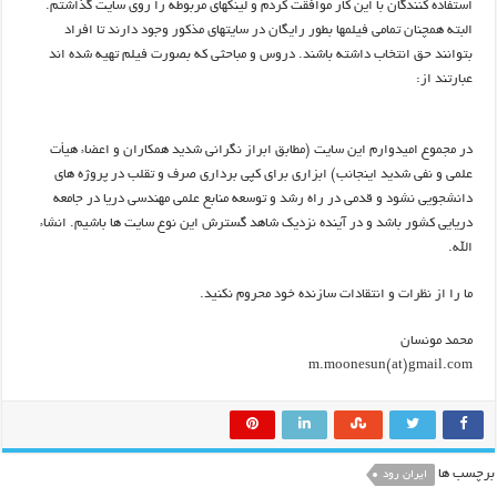
استفاده کنندگان با این کار موافقت کردم و لینکهای مربوطه را روی سایت گذاشتم.
البته همچنان تمامی فیلمها بطور رایگان در سایتهای مذکور وجود دارند تا افراد
بتوانند حق انتخاب داشته باشند. دروس و مباحثی که بصورت فیلم تهیه شده اند
عبارتند از:
در مجموع اميدوارم اين سايت (مطابق ابراز نگراني شديد همکاران و اعضاء هيأت
علمي و نفي شديد اينجانب) ابزاري براي کپي­ برداري صرف و تقلب در پروژه­ هاي
دانشجويي نشود و قدمي در راه رشد و توسعه منابع علمي مهندسي دريا در جامعه
دريايي کشور باشد و در آينده نزديک شاهد گسترش اين نوع سايت­ ها باشيم. انشاء
الله.
ما را از نظرات و انتقادات سازنده خود محروم نکنيد.
محمد مونسان
m.moonesun(at)gmail.com
برچسب ها
ایران رود