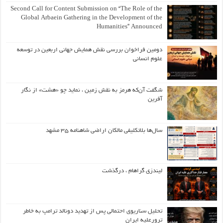
Second Call for Content Submission on “The Role of the
Global Arbaein Gathering in the Development of the
Humanities” Announced
دومین فراخوان بررسی نقش همایش جهانی اربعین در توسعه
علوم انسانی
شگفت آن‌که هرمز به نقش زمین ، نماید چو «هشت» از نگار
آفرین
سال‌ها بلاتکلیفی مالکان اراضی شاهنامه ۳۵ مشهد
لیندزی گراهام ، درگذشت
تحلیل سناریوی احتمالی پس از تهدید دونالد ترامپ به خاطر
ترورعلیه ایران