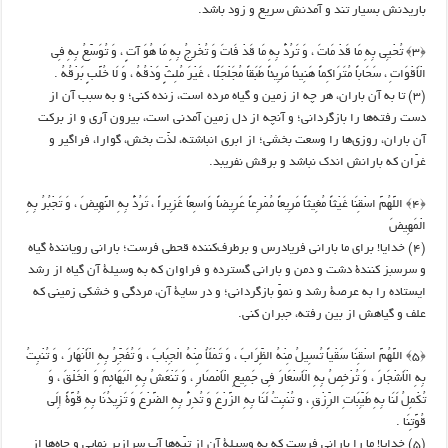
باریدنش بسیار تند و آمدنش سریع و زود باشد.
﴿۳﴾ تُحْيِي بِهِ مَا قَدْ مَاتَ ، وَ تَرُدُّ بِهِ مَا قَدْ فَاتَ وَ تُخْرِجُ بِهِ مَا هُوَ آتٍ ، وَ تُوَسِّعُ بِهِ فِي
الْأَقْوَاتِ ، سَحَاباً مُتَرَاكِماً هَنِيئاً مَرِيئاً طَبَقاً مُجَلْجَلًا ، غَيْرَ مُلِثٍّ وَدْقُهُ ، وَ لَا خُلَّبٍ بَرْقُهُ .
(۳) تا به آن باران، هر چه از زمین و گیاه مرده است، زنده کنی؛ و به سبب آن از
دست رفته‌ها را بازگردانی؛ و آنچه از دل زمین آمدنی است، بیرون آری و از برکت
آن باران، روزی‌ها را وسعت بخشی؛ از ابری انباشته، لذّت بخش، گوارا، فراگیر و
غرّان‌ که بارانش اندک نباشد و برقش نفریبد.
﴿۴﴾ اللَّهُمَّ اسْقِنَا غَيْثاً مُغِيثاً مَرِيعاً مُمْرِعاً عَرِيضاً وَاسِعاً غَزِيراً ، تَرُدُّ بِهِ النَّهِيضَ ، وَ تَجْبُرُ بِهِ
الْمَهِيضَ
(۴) خدایا! برای ما بارانی فریادرس و برطرف‌کننده قحطی فرست؛ بارانی رویانندۀ گیاه
و سرسبز کنندۀ دشت و دمن و بارانی گسترده و فراوان ‌که به وسیلۀ آن گیاه از رشد
ایستاده را به عرصۀ رشد و نموّ بازگردانی؛ و در سایۀ آن، مردگی و خشکی زمینی که
علف و گیاهش از بین رفته، جبران کنی.
﴿۵﴾ اللَّهُمَّ اسْقِنَا سَقْياً تُسِيلُ مِنْهُ الظِّرَابَ ، وَ تَمْلَأُ مِنْهُ الْجِبَابَ ، وَ تُفَجِّرُ بِهِ الْأَنْهَارَ ، وَ تُنْبِتُ
بِهِ الْأَشْجَارَ ، وَ تُرْخِصُ بِهِ الْأَسْعَارَ فِي جَمِيعِ الْأَمْصَارِ ، وَ تَنْعَشُ بِهِ الْبَهَائِمَ وَ الْخَلْقَ ، وَ
تُكْمِلُ لَنَا بِهِ طَيِّبَاتِ الرِّزْقِ ، و تُنْبِتُ لَنَا بِهِ الزَّرْعَ وَ تُدِرُّ بِهِ الضَّرْعَ وَ تَزِيدُنَا بِهِ قُوَّةً إِلَي
قُوَّتِنَا .
(۵) خدایا! ما را بارانی فرست که به وسیلۀ آن از تپّه‌ها آب سرازیر نمایی و چاه‌ها از