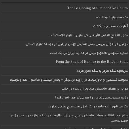
The Beginning of a Point of No Return
بداية طريقٍ لا عودة منه
آغاز یک مسیر بی‌بازگشت
«دور التجمع العالمي للأربعين في تطوير العلوم الإنسانية».
دومین فراخوان بررسی نقش همایش جهانی اربعین در توسعه علوم انسانی
اشاره ساتوشی ناکاموتو بیش از حد به ایران نزدیک است
From the Strait of Hormuz to the Bitcoin Strait
تاریخچه تنگه هرمز یا تنگه اهورامزدا
تحولات فلسطین و خاورمیانه، از زاویه ای دیگر – بخش بیست و هشتم + نقد و توضیح
دو برابر تعداد ساختمان های ویران شده در حلب
رژیم صهیونیستی قبرس را هم می‌خواهد اشغال کند؟
تخریب قبور ائمه بقیع در نظر اهل سنت هیچ مبنایی ندارد
پیام رهبر انقلاب به ملت فلسطین در پی پیروزی مقاومت در جنگ دوازده روزه بر رژیم
صهیونیستی