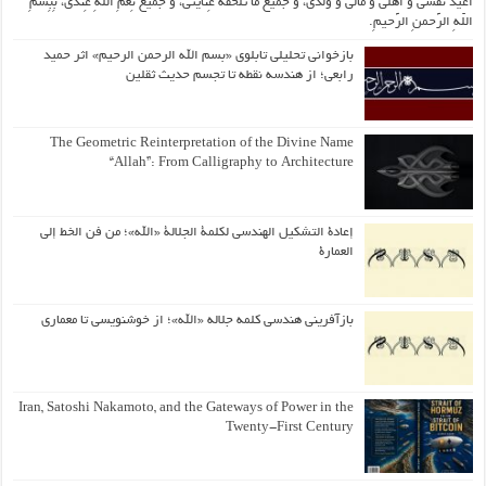
اُعیذُ نَفسی وَ أهلی وَ مالی وَ وُلدی، و جَمیعَ ما تَلحَقُهُ عِنایتی، و جَمیعَ نِعَمِ اللّهِ عِندی، بِبِسمِ
اللّهِ الرَّحمنِ الرَّحیمِ.
بازخوانی تحلیلی تابلوی «بسم الله الرحمن الرحیم» اثر حمید
رابعی؛ از هندسه نقطه تا تجسم حدیث ثقلین
The Geometric Reinterpretation of the Divine Name
“Allah”: From Calligraphy to Architecture
إعادة التشكيل الهندسي لكلمة الجلالة «الله»؛ من فن الخط إلى
العمارة
بازآفرینی هندسی کلمه جلاله «الله»؛ از خوشنویسی تا معماری
Iran, Satoshi Nakamoto, and the Gateways of Power in the
Twenty-First Century