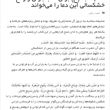
خشکسالی این دعا را می‌خواند
حمید رابعی
صحیفه سجادیه به «زبور آل محمد(ص)» معروف بوده و شامل زمزمه‌های عارفانه و
نیایش‌های امام چهارم شیعیان، حضرت زین‌العابدین(ع) با خداوند یکتا است. به مدت
یک‌ماه هر روز هم‌زمان با اذان صبح فرازهایی از این کتاب ارزشمند را با هم مرور
می‌کنیم.
وَ كَانَ مِنْ دُعَائِهِ ، عَلَيْهِ السَّلَامُ عِنْدَ الاِسْتِسْقَاءِ بَعْدَ الْجَدْبِ
دعای آن حضرت است هنگام درخواست باران پس از خشکسالی
﴿۱﴾ اللَّهُمَّ اسْقِنَا الْغَيْثَ ، وَ انْشُرْ عَلَيْنَا رَحْمَتَكَ بِغَيْثِكَ الْمُغْدِقِ مِنَ السَّحَابِ الْمُنْسَاقِ
لِنَبَاتِ أَرْضِكَ الْمُونِقِ فِي جَمِيعِ الْافَاقِ .
(۱) خدایا! ما را به باران سیراب کن و رحمتت را به باران پُر آب و فراوان بر ما
گسترش بخش؛ از ابری که برای گیاه زیبای زمینت در تمام ناحیه‌ها و اطراف سوق
داده شده.
﴿۲﴾ وَ امْنُنْ عَلَى عِبَادِكَ بِإِينَاعِ الَّثمَرَةِ ، وَ أَحْيِ بِلَادَكَ بِبُلُوغِ الزَّهَرَةِ ، وَ أَشْهِدْ مَلَائِكَتَكَ
الْكِرَامَ السَّفَرَةَ بِسَقْيٍ مِنْكَ نَافِعٍ ، دَائِمٍ غُزْرُهُ ، وَاسِعٍ دِرَرُهُ ، وَابِلٍ سَرِيعٍ عَاجِلٍ .
(۲) و بر بندگانت با به بار آمدن و رسیدن میوه منّت گذار و سرزمین‌های مرده‌ات را با
شکفتن شکوفه‌ها زنده کن و فرشتگان بزرگوار نویسنده‌ات را با فرستادن بارانی
سودمند و پیوسته، از جانب خودت گواه گیر؛ بارانی که فراوانی و انبوهش وسیع و