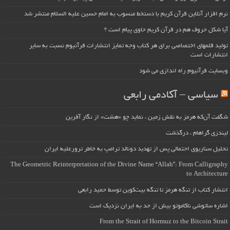
نرم افزار آنلاین قرآن کریم با دستخط منسوب به امام حسین علیه السلام منتشر شد
آیا شکل حروف هم در قرآن کریم حاوی پیام است ؟
تولید قلمهای اختصاصی برای هر کتاب وجه تمایز انتشارات قرآنیوم نسبت به سایر
انتشارات است
وبسایت قرآنیوم راه اندازی می شود
سیاسی – آکادمی رابعی
شگفت آن‌که هرمز به نقش زمین ، نماید چو «هشت» از نگار آفرین
لیندزی گراهام ، درگذشت
تحلیل سناریوی احتمالی پس از تهدید دونالد ترامپ به خاطر ترورعلیه ایران
The Geometric Reinterpretation of the Divine Name “Allah”: From Calligraphy
to Architecture
انتشار کتاب از تنگه هرمز تا تنگه بیت‌کوین توسط حمید رابعی
اشاره ساتوشی ناکاموتو بیش از حد به ایران نزدیک است
From the Strait of Hormuz to the Bitcoin Strait