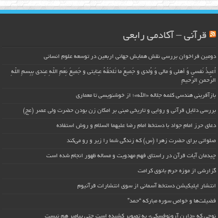
قرآنی – آکادمی رابعی
دومین فراخوان بررسی نقش همایش جهانی اربعین در توسعه علوم انسانی
اُعیذُ نَفسی وَ أهلی وَ مالی وَ وُلدی و جَمیعَ ما تَلحَقُهُ عِنایتی و جَمیعَ نِعَمِ اللّهِ عِندی بِبِسمِ اللّهِ
الرَّحمنِ الرَّحیمِ
بازآفرینی هندسی کلمه جلاله «الله»؛ از خوشنویسی تا معماری
بررسی دلایل قرآنی و روایی و تاریخی مبنی بر امکان زن بودن حضرت ولی عصر (عج)
دعای حرز امام جواد با دستخط امام رضا علیهما السلام و روش استفاده
صلواتی برای حضرت زهرا (س) که زندگی شما را زیر و رو می‌کند
چیدمان آیات قرآن در راستای فهم مهدویت و مساله ظهور انجام شده است
گزارشی از موزه حرم بانوی کرامت
انتشار اپلیکیشن دستخط آسمانی از سوی انتشارات قرآنیوم
فضیلت‌ها و خواص سوره مبارکه “حمد”
نوحی که «دارِن آرونوفسکی» به تصویر کشیده است حتی پیامبر هم نیست