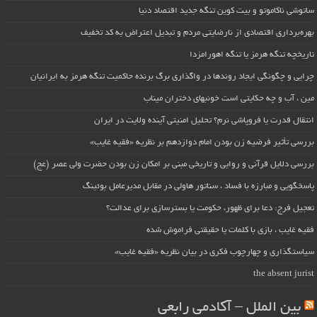
ساتوشی ناکاموتو و بیت کوین تنگه جدید اقتصاد دنیا
بهره‌برداری اقتصادی از نارضایتی مردم و تبدیل اعتراض به کد تخفیف
تاریخچه تنگه هرمز یا تنگه اهورامزدا
چرایی و چگونگی ایجاد روندها در واگذاری برگ برنده حاکمیت تنگه هرمز به ایرانیان
مین ، آب و چه حکایتی است خونبهای دختران میناب
انتقال قدرت یا فروپاشی نرم؟ تحلیل امنیتی آینده ولایت در ایران
بررسی تأثیر فرضیه زن بودن امام دوازدهم بر نظریه «فقیه غایب»
بررسی دلایل قرآنی و روایی و تاریخی مبنی بر امکان زن بودن حضرت ولی عصر (عج)
پاسخگویی و مبارزه با فساد ، سناتور هاولی در مقابل مدیرعامل بوئینگ
تعجیل فرج: دعا برای ظهور، حکومت یا بسترسازی برای عدالت؟
فقیه غایب ، بازی با کلمات یا حقیقتی فراموش شده
سیاستگذاری و چهارچوب فکری در بیان نظریه «فقیه غایب»
the absent jurist
بین الملل – آکادمی رابعی