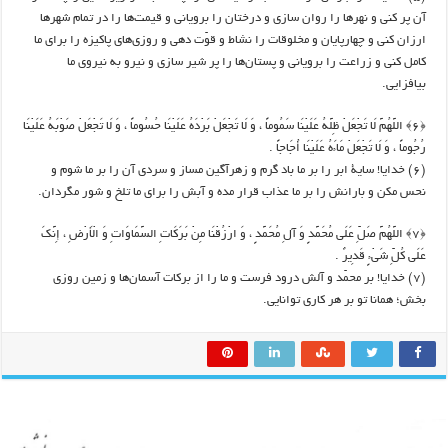
آن پر کنی و نهرها را روان سازی و درختان را برویانی و قیمت‌ها را در تمام شهرها
ارزان کنی و چهارپایان و مخلوقات را نشاط و قوّت دهی و روزی‌های پاکیزه را برای ما
کامل کنی و زراعت را برویانی و پستان‌ها را پر شیر سازی و نیرو به نیروی ما
بیافزایی.
﴿۶﴾ اللَّهُمَّ لَا تَجْعَلْ ظِلَّهُ عَلَيْنَا سَمُوماً ، وَ لَا تَجْعَلْ بَرْدَهُ عَلَيْنَا حُسُوماً ، وَ لَا تَجْعَلْ صَوْبَهُ عَلَيْنَا
رُجُوماً ، وَ لَا تَجْعَلْ مَاءَهُ عَلَيْنَا أُجَاجاً .
(۶) خدایا! سایۀ ابر را بر ما باد گرم و زهرآگین مساز و سردی آن را بر ما شوم و
نحس مکن و بارانش را بر ما عذاب قرار مده و آبش را برای ما تلخ و شور مگردان.
﴿۷﴾ اللَّهُمَّ صَلِّ عَلَى مُحَمَّدٍ وَ آلِ مُحَمَّدٍ ، وَ ارْزُقْنَا مِنْ بَرَكَاتِ السَّمَاوَاتِ وَ الْأَرْضِ ، إِنَّكَ
عَلَى كُلِّ شَيْ‌ءٍ قَدِيرٌ .
(۷) خدایا! بر محمّد و آلش درود فرست و ما را از برکات آسمان‌ها و زمین روزی
بخش؛ همانا تو بر هر کاری توانایی.