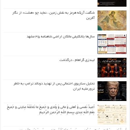
شگفت آن‌که هرمز به نقش زمین ، نماید چو «هشت» از نگار
آفرین
سال‌ها بلاتکلیفی مالکان اراضی شاهنامه ۳۵ مشهد
لیندزی گراهام ، درگذشت
تحلیل سناریوی احتمالی پس از تهدید دونالد ترامپ به خاطر
ترورعلیه ایران
اُعیذُ نَفسی وَ أهلی وَ مالی وَ وُلدی و جَمیعَ ما تَلحَقُهُ عِنایتی و جَمیعَ
نِعَمِ اللّهِ عِندی بِبِسمِ اللّهِ الرَّحمنِ الرَّحیمِ